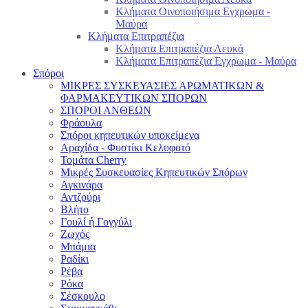
Κλήματα Οινοποιήσιμα Εγχρωμα -
Μαύρα
Κλήματα Επιτραπέζια
Κλήματα Επιτραπέζια Λευκά
Κλήματα Επιτραπέζια Εγχρωμα - Μαύρα
Σπόροι
ΜΙΚΡΕΣ ΣΥΣΚΕΥΑΣΙΕΣ ΑΡΩΜΑΤΙΚΩΝ &
ΦΑΡΜΑΚΕΥΤΙΚΩΝ ΣΠΟΡΩΝ
ΣΠΟΡΟΙ ΑΝΘΕΩΝ
Φράουλα
Σπόροι κηπευτικών υποκείμενα
Αραχίδα - Φυστίκι Κελυφοτό
Τομάτα Cherry
Μικρές Συσκευασίες Κηπευτικών Σπόρων
Αγκινάρα
Αντζούρι
Βλήτο
Γουλί ή Γογγύλι
Ζωχός
Μπάμια
Ραδίκι
Ρέβα
Ρόκα
Σέσκουλο