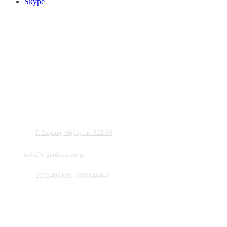
Skype
Αντιπροσωπεύουμε μεγάλες εταιρείες δομικών εργαλείων, μηχανημάτων κήπου
και εργαλείων χειρός, εργαλεία κήπου Αμπατζίδη και πολλά ακόμα, τα οποία
μπορείτε να ανακαλύψετε κάνοντας μια περιήγηση στην ιστοσελίδα μας, και
είμαστε σίγουροι ότι θα βρείτε πολλά προϊόντα που θα καλύψουν τις ανάγκες των
φυτών και του κήπου σας.
Διεύθυνση:
Γ. Σεφέρη, Θήβα, τ.κ. 322 00
Email:
info@e-gardenstore.gr
Τηλέφωνο:
2262400128, 6980840443
Πληροφοριες