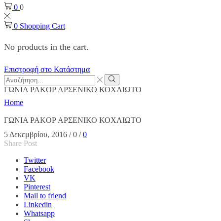
0
0
0
Shopping Cart
No products in the cart.
Επιστροφή στο Κατάστημα
Search
input
Search
ΓΩΝΙΑ PAKOP ΑΡΣΕΝΙΚΟ ΚΟΧΛΙΩΤΟ
Home
ΓΩΝΙΑ PAKOP ΑΡΣΕΝΙΚΟ ΚΟΧΛΙΩΤΟ
5 Δεκεμβρίου, 2016
/
0
/
0
Share Post
Twitter
Facebook
VK
Pinterest
Mail to friend
Linkedin
Whatsapp