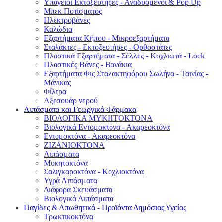
Υπόγειοι Εκτοξευτήρες - Αναδυόμενοι & Pop Up
Μπεκ Ποτίσματος
Ηλεκτροβάνες
Καλώδια
Εξαρτήματα Κήπου - Μικροεξαρτήματα
Σταλάκτες - Εκτοξευτήρες - Ορθοστάτες
Πλαστικά Εξαρτήματα - Σέλλες - Κοχλιωτά - Lock
Πλαστικές Βάνες - Βανάκια
Εξαρτήματα Φις Σταλακτηφόρου Σωλήνα - Ταινίας -
Μάνικας
Φίλτρα
Αξεσουάρ νερού
Λιπάσματα και Γεωργικά Φάρμακα
ΒΙΟΛΟΓΙΚΑ ΜΥΚΗΤΟΚΤΟΝΑ
Βιολογικά Εντομοκτόνα - Ακαρεοκτόνα
Εντομοκτόνα - Ακαρεοκτόνα
ΖΙΖΑΝΙΟΚΤΟΝΑ
Λιπάσματα
Μυκητοκτόνα
Σαλιγκαροκτόνα - Κοχλιοκτόνα
Υγρά Λιπάσματα
Διάφορα Σκευάσματα
Βιολογικά Λιπάσματα
Παγίδες & Απωθητικά - Προϊόντα Δημόσιας Υγείας
Τρωκτικοκτόνα