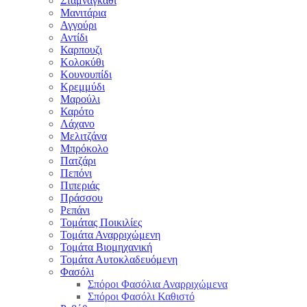
Σταμναγκάθι
Μανιτάρια
Αγγούρι
Αντίδι
Καρπουζι
Κολοκύθι
Κουνουπίδι
Κρεμμύδι
Μαρούλι
Καρότο
Λάχανο
Μελιτζάνα
Μπρόκολο
Πατζάρι
Πεπόνι
Πιπεριάς
Πράσσου
Ρεπάνι
Τομάτας Ποικιλίες
Τομάτα Αναρριχώμενη
Τομάτα Βιομηχανική
Τομάτα Αυτοκλαδευόμενη
Φασόλι
Σπόροι Φασόλια Αναρριχώμενα
Σπόροι Φασόλι Καθιστό