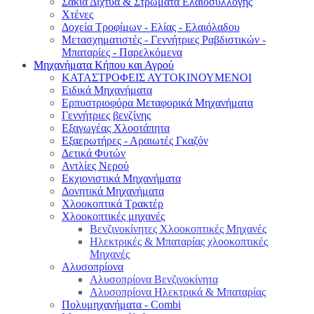
Σακιά Δίχτυα & Στρώματα Ελαιοσυλλογής
Χτένες
Δοχεία Τροφίμων - Ελίας - Ελαιόλαδου
Μετασχηματιστές - Γεννήτριες Ραβδιστικών -
Μπαταρίες - Παρελκόμενα
Μηχανήματα Κήπου και Αγρού
ΚΑΤΑΣΤΡΟΦΕΙΣ ΑΥΤΟΚΙΝΟΥΜΕΝΟΙ
Ειδικά Μηχανήματα
Eρπυστριοφόρα Μεταφορικά Μηχανήματα
Γεννήτριες βενζίνης
Εξαγωγέας Χλοοτάπητα
Εξαερωτήρες - Αραιωτές Γκαζόν
Δετικά Φυτών
Αντλίες Νερού
Εκχιονιστικά Μηχανήματα
Δονητικά Μηχανήματα
Χλοοκοπτικά Τρακτέρ
Χλοοκοπτικές μηχανές
Βενζινοκίνητες Χλοοκοπτικές Μηχανές
Ηλεκτρικές & Μπαταρίας χλοοκοπτικές
Μηχανές
Αλυσοπρίονα
Αλυσοπρίονα Βενζινοκίνητα
Αλυσοπρίονα Ηλεκτρικά & Μπαταρίας
Πολυμηχανήματα - Combi