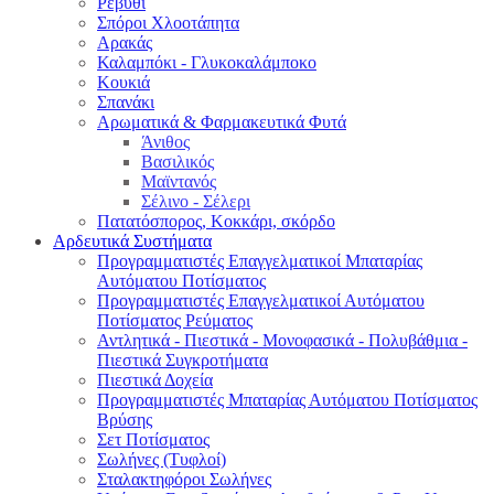
Ρεβύθι
Σπόροι Χλοοτάπητα
Αρακάς
Καλαμπόκι - Γλυκοκαλάμποκο
Κουκιά
Σπανάκι
Αρωματικά & Φαρμακευτικά Φυτά
Άνιθος
Βασιλικός
Μαϊντανός
Σέλινο - Σέλερι
Πατατόσπορος, Κοκκάρι, σκόρδο
Αρδευτικά Συστήματα
Προγραμματιστές Επαγγελματικοί Μπαταρίας
Αυτόματου Ποτίσματος
Προγραμματιστές Επαγγελματικοί Αυτόματου
Ποτίσματος Ρεύματος
Αντλητικά - Πιεστικά - Μονοφασικά - Πολυβάθμια -
Πιεστικά Συγκροτήματα
Πιεστικά Δοχεία
Προγραμματιστές Μπαταρίας Αυτόματου Ποτίσματος
Βρύσης
Σετ Ποτίσματος
Σωλήνες (Τυφλοί)
Σταλακτηφόροι Σωλήνες