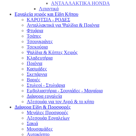
ΑΝΤΑΛΛΑΚΤΙΚΑ HONDA
Λιπαντικά
Εργαλεία χειρός και Είδη Κήπου
ΚΑΡΟΤΣΙΑ - ΡΟΔΕΣ
Ανταλλακτικά για Ψαλίδια & Πριόνια
Φτυάρια
Τσάπες
Τσουγκράνες
Τσεκούρια
Ψαλίδια & Κόπτες Χειρός
Κλαδευτήρια
Πριόνια
Κασμάδες
Σκεπάρνια
Βαριές
Στυλεοί - Στυλιάρια
Εμβολιαστήρια - Σουγιάδες - Μαχαίρια
Διάφορα εργαλεία
Αξεσουάρ για τον Αγρό & το κήπο
Διάφορα Είδη & Προσφορές
Μεγάλες Προσφορές
Αξεσουάρ Εργαλείων
Σακιά
Μουσαμάδες
Αυτοκίνητο