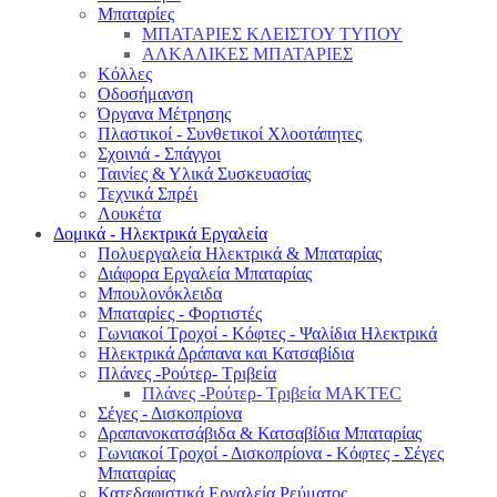
Μπαταρίες
ΜΠΑΤΑΡΙΕΣ ΚΛΕΙΣΤΟΥ ΤΥΠΟΥ
ΑΛΚΑΛΙΚΕΣ ΜΠΑΤΑΡΙΕΣ
Κόλλες
Οδοσήμανση
Όργανα Μέτρησης
Πλαστικοί - Συνθετικοί Χλοοτάπητες
Σχοινιά - Σπάγγοι
Ταινίες & Υλικά Συσκευασίας
Τεχνικά Σπρέι
Λουκέτα
Δομικά - Ηλεκτρικά Εργαλεία
Πολυεργαλεία Ηλεκτρικά & Μπαταρίας
Διάφορα Εργαλεία Μπαταρίας
Μπουλονόκλειδα
Μπαταρίες - Φορτιστές
Γωνιακοί Τροχοί - Κόφτες - Ψαλίδια Ηλεκτρικά
Ηλεκτρικά Δράπανα και Κατσαβίδια
Πλάνες -Ρούτερ- Τριβεία
Πλάνες -Ρούτερ- Τριβεία MAKTEC
Σέγες - Δισκοπρίονα
Δραπανοκατσάβιδα & Κατσαβίδια Μπαταρίας
Γωνιακοί Τροχοί - Δισκοπρίονα - Κόφτες - Σέγες
Μπαταρίας
Κατεδαφιστικά Εργαλεία Ρεύματος