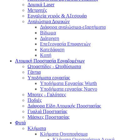
Δομικά Laser
Μετρητές
Εργαλεία χειρός & Αξεσουάρ
Αναλώσιμα Δομικών
Διάφορα αναλώσιμα-εξαρτήματα
Βίδωμα
Διάτρηση
Επεξεργασία Επιφανειών
Κατεδάφιση
Κοπή
Ατομική Προστασία Εργαζομένων
Ωτοασπίδες - Ωτοβύσματα
Γάντια
Υποδήματα εργασίας
Υποδήματα Εργασίας Wurth
Υποδήματα εργασίας Nuevo
Μποτες - Γαλότσες
Ποδιές
Διάφορα Είδη Ατομικής Προστασίας
Γυαλιά Προστασίας
Μάσκες Προστασίας
Φυτά
Κλήματα
Κλήματα Οινοποιήσιμα
Κλήματα Οινοποιήσιμα Λευκά