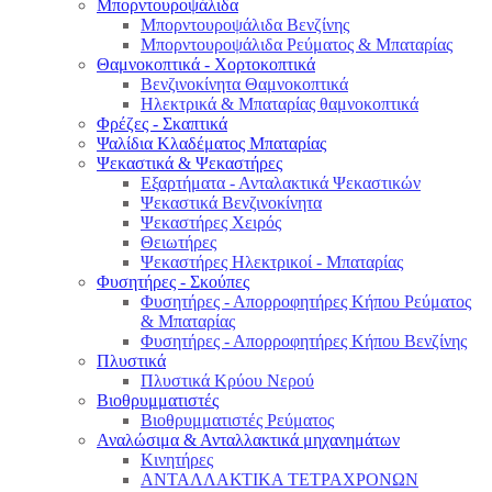
Μπορντουροψάλιδα
Μπορντουροψάλιδα Βενζίνης
Μπορντουροψάλιδα Ρεύματος & Μπαταρίας
Θαμνοκοπτικά - Χορτοκοπτικά
Βενζινοκίνητα Θαμνοκοπτικά
Ηλεκτρικά & Μπαταρίας θαμνοκοπτικά
Φρέζες - Σκαπτικά
Ψαλίδια Κλαδέματος Μπαταρίας
Ψεκαστικά & Ψεκαστήρες
Εξαρτήματα - Ανταλακτικά Ψεκαστικών
Ψεκαστικά Βενζινοκίνητα
Ψεκαστήρες Χειρός
Θειωτήρες
Ψεκαστήρες Ηλεκτρικοί - Μπαταρίας
Φυσητήρες - Σκούπες
Φυσητήρες - Απορροφητήρες Κήπου Ρεύματος
& Μπαταρίας
Φυσητήρες - Απορροφητήρες Κήπου Βενζίνης
Πλυστικά
Πλυστικά Κρύου Νερού
Βιοθρυμματιστές
Βιοθρυμματιστές Ρεύματος
Αναλώσιμα & Ανταλλακτικά μηχανημάτων
Κινητήρες
ΑΝΤΑΛΛΑΚΤΙΚΑ ΤΕΤΡΑΧΡΟΝΩΝ