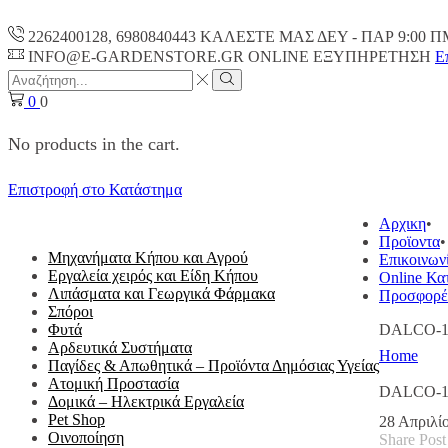
2262400128, 6980840443 ΚΑΛΕΣΤΕ ΜΑΣ ΔΕΥ - ΠΑΡ 9:00 Π
INFO@E-GARDENSTORE.GR ONLINE ΕΞΥΠΗΡΕΤΗΣH
Ε
Search
input
Search
0
0
No products in the cart.
Επιστροφή στο Κατάστημα
ΟΛΕΣ ΟΙ ΚΑΤΗΓΟΡΙΕΣ
Αρχικη
Προϊοντα
Μηχανήματα Κήπου και Αγρού
Επικοινων
Εργαλεία χειρός και Είδη Κήπου
Online Κα
Λιπάσματα και Γεωργικά Φάρμακα
Προσφορέ
Σπόροι
Φυτά
DALCO-10
Αρδευτικά Συστήματα
Home
Παγίδες & Απωθητικά – Προϊόντα Δημόσιας Υγείας
Ατομική Προστασία
DALCO-10
Δομικά – Ηλεκτρικά Εργαλεία
Pet Shop
28 Απριλί
Οινοποίηση
Share Post