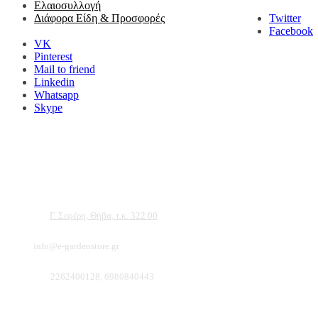
Ελαιοσυλλογή
Twitter
Διάφορα Είδη & Προσφορές
Facebook
VK
Pinterest
Mail to friend
Linkedin
Whatsapp
Skype
Αντιπροσωπεύουμε μεγάλες εταιρείες δομικών εργαλείων, μηχανημάτων κήπου και ε
ότι θα βρείτε πολλά προϊόντα που θα καλύψουν τις ανάγκες των φυτών και του κήπ
Διεύθυνση:
Γ. Σεφέρη, Θήβα, τ.κ. 322 00
Email:
info@e-gardenstore.gr
Τηλέφωνο:
2262400128, 6980840443
Πληροφοριες