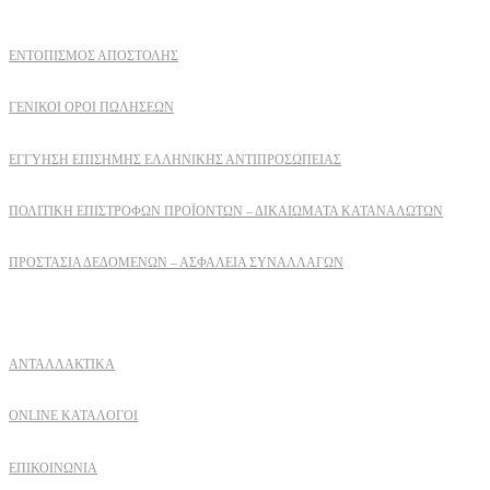
ΕΝΤΟΠΙΣΜΟΣ ΑΠΟΣΤΟΛΗΣ
ΓΕΝΙΚΟΙ ΟΡΟΙ ΠΩΛΗΣΕΩΝ
ΕΓΓΎΗΣΗ ΕΠΊΣΗΜΗΣ ΕΛΛΗΝΙΚΉΣ ΑΝΤΙΠΡΟΣΩΠΕΊΑΣ
ΠΟΛΙΤΙΚΉ ΕΠΙΣΤΡΟΦΏΝ ΠΡΟΪΌΝΤΩΝ – ΔΙΚΑΙΏΜΑΤΑ ΚΑΤΑΝΑΛΩΤΏΝ
ΠΡΟΣΤΑΣΊΑ ΔΕΔΟΜΈΝΩΝ – ΑΣΦΆΛΕΙΑ ΣΥΝΑΛΛΑΓΏΝ
Δειτε επισης
ΑΝΤΑΛΛΑΚΤΙΚΑ
ONLINE ΚΑΤΑΛΟΓΟΙ
ΕΠΙΚΟΙΝΩΝΙΑ