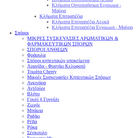
Κλήματα Οινοποιήσιμα Εγχρωμα -
Μαύρα
Κλήματα Επιτραπέζια
Κλήματα Επιτραπέζια Λευκά
Κλήματα Επιτραπέζια Εγχρωμα - Μαύρα
Σπόροι
ΜΙΚΡΕΣ ΣΥΣΚΕΥΑΣΙΕΣ ΑΡΩΜΑΤΙΚΩΝ &
ΦΑΡΜΑΚΕΥΤΙΚΩΝ ΣΠΟΡΩΝ
ΣΠΟΡΟΙ ΑΝΘΕΩΝ
Φράουλα
Σπόροι κηπευτικών υποκείμενα
Αραχίδα - Φυστίκι Κελυφοτό
Τομάτα Cherry
Μικρές Συσκευασίες Κηπευτικών Σπόρων
Αγκινάρα
Αντζούρι
Βλήτο
Γουλί ή Γογγύλι
Ζωχός
Μπάμια
Ραδίκι
Ρέβα
Ρόκα
Σέσκουλο