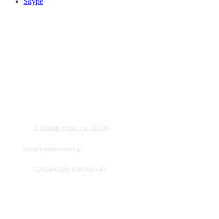
Skype
Αντιπροσωπεύουμε μεγάλες εταιρείες δομικών εργαλείων, μηχανημάτων κήπου
και εργαλείων χειρός, εργαλεία κήπου Αμπατζίδη και πολλά ακόμα, τα οποία
μπορείτε να ανακαλύψετε κάνοντας μια περιήγηση στην ιστοσελίδα μας, και
είμαστε σίγουροι ότι θα βρείτε πολλά προϊόντα που θα καλύψουν τις ανάγκες των
φυτών και του κήπου σας.
Διεύθυνση:
Γ. Σεφέρη, Θήβα, τ.κ. 322 00
Email:
info@e-gardenstore.gr
Τηλέφωνο:
2262400128, 6980840443
Πληροφοριες