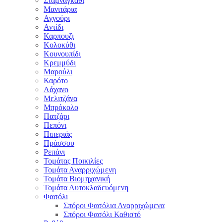
Σταμναγκάθι
Μανιτάρια
Αγγούρι
Αντίδι
Καρπουζι
Κολοκύθι
Κουνουπίδι
Κρεμμύδι
Μαρούλι
Καρότο
Λάχανο
Μελιτζάνα
Μπρόκολο
Πατζάρι
Πεπόνι
Πιπεριάς
Πράσσου
Ρεπάνι
Τομάτας Ποικιλίες
Τομάτα Αναρριχώμενη
Τομάτα Βιομηχανική
Τομάτα Αυτοκλαδευόμενη
Φασόλι
Σπόροι Φασόλια Αναρριχώμενα
Σπόροι Φασόλι Καθιστό