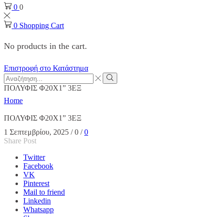
0
0
0
Shopping Cart
No products in the cart.
Επιστροφή στο Κατάστημα
Search
input
Search
ΠΟΛΥΦΙΣ Φ20Χ1” 3ΕΞ
Home
ΠΟΛΥΦΙΣ Φ20Χ1” 3ΕΞ
1 Σεπτεμβρίου, 2025
/
0
/
0
Share Post
Twitter
Facebook
VK
Pinterest
Mail to friend
Linkedin
Whatsapp