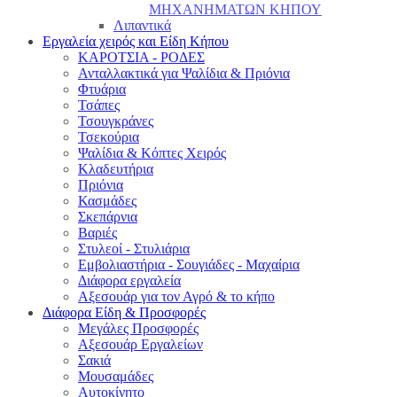
ΜΗΧΑΝΗΜΑΤΩΝ ΚΗΠΟΥ
Λιπαντικά
Εργαλεία χειρός και Είδη Κήπου
ΚΑΡΟΤΣΙΑ - ΡΟΔΕΣ
Ανταλλακτικά για Ψαλίδια & Πριόνια
Φτυάρια
Τσάπες
Τσουγκράνες
Τσεκούρια
Ψαλίδια & Κόπτες Χειρός
Κλαδευτήρια
Πριόνια
Κασμάδες
Σκεπάρνια
Βαριές
Στυλεοί - Στυλιάρια
Εμβολιαστήρια - Σουγιάδες - Μαχαίρια
Διάφορα εργαλεία
Αξεσουάρ για τον Αγρό & το κήπο
Διάφορα Είδη & Προσφορές
Μεγάλες Προσφορές
Αξεσουάρ Εργαλείων
Σακιά
Μουσαμάδες
Αυτοκίνητο