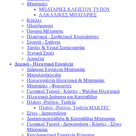
Μπαταρίες
ΜΠΑΤΑΡΙΕΣ ΚΛΕΙΣΤΟΥ ΤΥΠΟΥ
ΑΛΚΑΛΙΚΕΣ ΜΠΑΤΑΡΙΕΣ
Κόλλες
Οδοσήμανση
Όργανα Μέτρησης
Πλαστικοί - Συνθετικοί Χλοοτάπητες
Σχοινιά - Σπάγγοι
Ταινίες & Υλικά Συσκευασίας
Τεχνικά Σπρέι
Λουκέτα
Δομικά - Ηλεκτρικά Εργαλεία
Διάφορα Εργαλεία Μπαταρίας
Μπουλονόκλειδα
Πολυεργαλεία Ηλεκτρικά & Μπαταρίας
Μπαταρίες - Φορτιστές
Γωνιακοί Τροχοί - Κόφτες - Ψαλίδια Ηλεκτρικά
Ηλεκτρικά Δράπανα και Κατσαβίδια
Πλάνες -Ρούτερ- Τριβεία
Πλάνες -Ρούτερ- Τριβεία MAKTEC
Σέγες - Δισκοπρίονα
Δραπανοκατσάβιδα & Κατσαβίδια Μπαταρίας
Γωνιακοί Τροχοί - Δισκοπρίονα - Κόφτες - Σέγες
Μπαταρίας
Κατεδαφιστικά Εργαλεία Ρεύματος