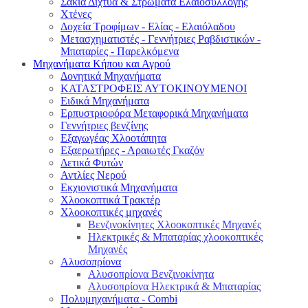
Σακιά Δίχτυα & Στρώματα Ελαιοσυλλογής
Χτένες
Δοχεία Τροφίμων - Ελίας - Ελαιόλαδου
Μετασχηματιστές - Γεννήτριες Ραβδιστικών -
Μπαταρίες - Παρελκόμενα
Μηχανήματα Κήπου και Αγρού
Δονητικά Μηχανήματα
ΚΑΤΑΣΤΡΟΦΕΙΣ ΑΥΤΟΚΙΝΟΥΜΕΝΟΙ
Ειδικά Μηχανήματα
Eρπυστριοφόρα Μεταφορικά Μηχανήματα
Γεννήτριες βενζίνης
Εξαγωγέας Χλοοτάπητα
Εξαερωτήρες - Αραιωτές Γκαζόν
Δετικά Φυτών
Αντλίες Νερού
Εκχιονιστικά Μηχανήματα
Χλοοκοπτικά Τρακτέρ
Χλοοκοπτικές μηχανές
Βενζινοκίνητες Χλοοκοπτικές Μηχανές
Ηλεκτρικές & Μπαταρίας χλοοκοπτικές
Μηχανές
Αλυσοπρίονα
Αλυσοπρίονα Βενζινοκίνητα
Αλυσοπρίονα Ηλεκτρικά & Μπαταρίας
Πολυμηχανήματα - Combi