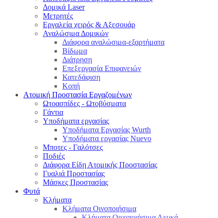
Δομικά Laser
Μετρητές
Εργαλεία χειρός & Αξεσουάρ
Αναλώσιμα Δομικών
Διάφορα αναλώσιμα-εξαρτήματα
Βίδωμα
Διάτρηση
Επεξεργασία Επιφανειών
Κατεδάφιση
Κοπή
Ατομική Προστασία Εργαζομένων
Ωτοασπίδες - Ωτοβύσματα
Γάντια
Υποδήματα εργασίας
Υποδήματα Εργασίας Wurth
Υποδήματα εργασίας Nuevo
Μποτες - Γαλότσες
Ποδιές
Διάφορα Είδη Ατομικής Προστασίας
Γυαλιά Προστασίας
Μάσκες Προστασίας
Φυτά
Κλήματα
Κλήματα Οινοποιήσιμα
Κλήματα Οινοποιήσιμα Λευκά