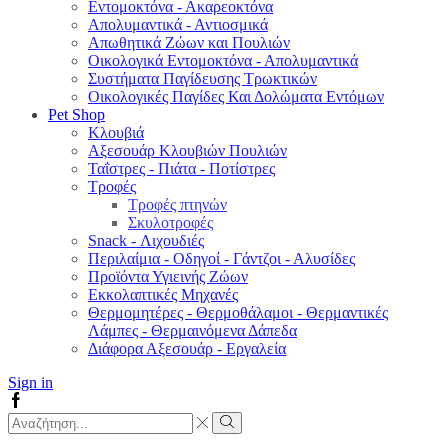
Εντομοκτόνα - Ακαρεοκτόνα
Απολυμαντικά - Αντιοσμικά
Απωθητικά Ζώων και Πουλιών
Οικολογικά Εντομοκτόνα - Απολυμαντικά
Συστήματα Παγίδευσης Τρωκτικών
Οικολογικές Παγίδες Και Δολώματα Εντόμων
Pet Shop
Κλουβιά
Αξεσουάρ Κλουβιών Πουλιών
Ταΐστρες - Πιάτα - Ποτίστρες
Τροφές
Τροφές πτηνών
Σκυλοτροφές
Snack - Λιχουδιές
Περιλαίμια - Οδηγοί - Γάντζοι - Αλυσίδες
Προϊόντα Υγιεινής Ζώων
Εκκολαπτικές Μηχανές
Θερμομητέρες - Θερμοθάλαμοι - Θερμαντικές
Λάμπες - Θερμαινόμενα Δάπεδα
Διάφορα Αξεσουάρ - Εργαλεία
Sign in
Facebook
Search
input
Search