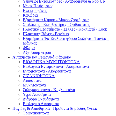
Υπόγειοι Εκτοξευτήρες - Αναδυόμενοι & Pop Up
Μπεκ Ποτίσματος
Ηλεκτροβάνες
Καλώδια
Εξαρτήματα Κήπου - Μικροεξαρτήματα
Σταλάκτες - Εκτοξευτήρες - Ορθοστάτες
Πλαστικά Εξαρτήματα - Σέλλες - Κοχλιωτά - Lock
Πλαστικές Βάνες - Βανάκια
Εξαρτήματα Φις Σταλακτηφόρου Σωλήνα - Ταινίας -
Μάνικας
Φίλτρα
Αξεσουάρ νερού
Λιπάσματα και Γεωργικά Φάρμακα
ΒΙΟΛΟΓΙΚΑ ΜΥΚΗΤΟΚΤΟΝΑ
Βιολογικά Εντομοκτόνα - Ακαρεοκτόνα
Εντομοκτόνα - Ακαρεοκτόνα
ΖΙΖΑΝΙΟΚΤΟΝΑ
Λιπάσματα
Μυκητοκτόνα
Σαλιγκαροκτόνα - Κοχλιοκτόνα
Υγρά Λιπάσματα
Διάφορα Σκευάσματα
Βιολογικά Λιπάσματα
Παγίδες & Απωθητικά - Προϊόντα Δημόσιας Υγείας
Τρωκτικοκτόνα