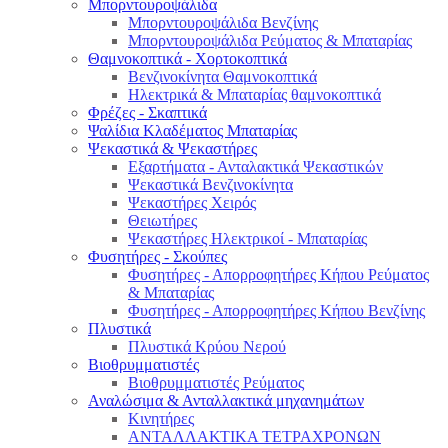
Μπορντουροψάλιδα
Μπορντουροψάλιδα Βενζίνης
Μπορντουροψάλιδα Ρεύματος & Μπαταρίας
Θαμνοκοπτικά - Χορτοκοπτικά
Βενζινοκίνητα Θαμνοκοπτικά
Ηλεκτρικά & Μπαταρίας θαμνοκοπτικά
Φρέζες - Σκαπτικά
Ψαλίδια Κλαδέματος Μπαταρίας
Ψεκαστικά & Ψεκαστήρες
Εξαρτήματα - Ανταλακτικά Ψεκαστικών
Ψεκαστικά Βενζινοκίνητα
Ψεκαστήρες Χειρός
Θειωτήρες
Ψεκαστήρες Ηλεκτρικοί - Μπαταρίας
Φυσητήρες - Σκούπες
Φυσητήρες - Απορροφητήρες Κήπου Ρεύματος
& Μπαταρίας
Φυσητήρες - Απορροφητήρες Κήπου Βενζίνης
Πλυστικά
Πλυστικά Κρύου Νερού
Βιοθρυμματιστές
Βιοθρυμματιστές Ρεύματος
Αναλώσιμα & Ανταλλακτικά μηχανημάτων
Κινητήρες
ΑΝΤΑΛΛΑΚΤΙΚΑ ΤΕΤΡΑΧΡΟΝΩΝ