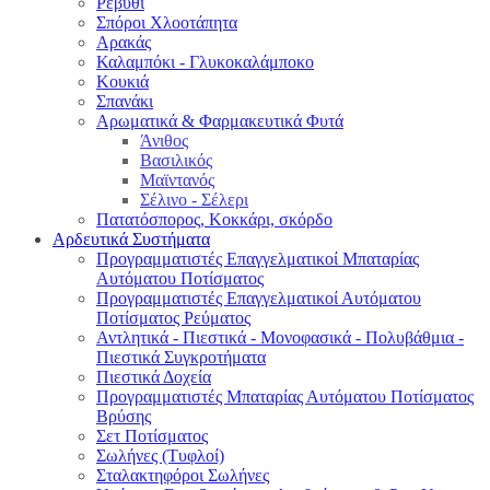
Ρεβύθι
Σπόροι Χλοοτάπητα
Αρακάς
Καλαμπόκι - Γλυκοκαλάμποκο
Κουκιά
Σπανάκι
Αρωματικά & Φαρμακευτικά Φυτά
Άνιθος
Βασιλικός
Μαϊντανός
Σέλινο - Σέλερι
Πατατόσπορος, Κοκκάρι, σκόρδο
Αρδευτικά Συστήματα
Προγραμματιστές Επαγγελματικοί Μπαταρίας
Αυτόματου Ποτίσματος
Προγραμματιστές Επαγγελματικοί Αυτόματου
Ποτίσματος Ρεύματος
Αντλητικά - Πιεστικά - Μονοφασικά - Πολυβάθμια -
Πιεστικά Συγκροτήματα
Πιεστικά Δοχεία
Προγραμματιστές Μπαταρίας Αυτόματου Ποτίσματος
Βρύσης
Σετ Ποτίσματος
Σωλήνες (Τυφλοί)
Σταλακτηφόροι Σωλήνες