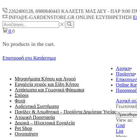
2262400128, 6980840443 ΚΑΛΕΣΤΕ ΜΑΣ ΔΕΥ - ΠΑΡ 9:00 Π
INFO@E-GARDENSTORE.GR ONLINE ΕΞΥΠΗΡΕΤΗΣH
Ε
Search
input
Search
0
0
No products in the cart.
Επιστροφή στο Κατάστημα
ΟΛΕΣ ΟΙ ΚΑΤΗΓΟΡΙΕΣ
Αρχικη
Προϊοντα
Μηχανήματα Κήπου και Αγρού
Επικοινων
Εργαλεία χειρός και Είδη Κήπου
Online Κα
Λιπάσματα και Γεωργικά Φάρμακα
Προσφορέ
Σπόροι
Φυτά
Αρχική σε
Αρδευτικά Συστήματα
Γεωπονικ
Παγίδες & Απωθητικά – Προϊόντα Δημόσιας Υγείας
Ατομική Προστασία
View as:
Δομικά – Ηλεκτρικά Εργαλεία
Grid
Pet Shop
List
Οινοποίηση
Show