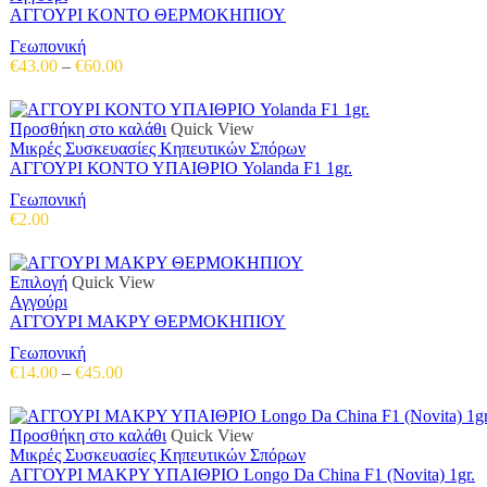
προϊόν
ΑΓΓΟΥΡΙ KONTO ΘΕΡΜΟΚΗΠΙΟΥ
έχει
Γεωπονική
πολλαπλές
Price
€
43.00
–
€
60.00
παραλλαγές.
range:
Οι
€43.00
επιλογές
through
Προσθήκη στο καλάθι
Quick View
μπορούν
€60.00
Μικρές Συσκευασίες Κηπευτικών Σπόρων
να
ΑΓΓΟΥΡΙ ΚΟΝΤΟ ΥΠΑΙΘΡΙΟ Yolanda F1 1gr.
επιλεγούν
στη
Γεωπονική
σελίδα
€
2.00
του
προϊόντος
Αυτό
Επιλογή
Quick View
το
Αγγούρι
προϊόν
ΑΓΓΟΥΡΙ ΜΑΚΡΥ ΘΕΡΜΟΚΗΠΙΟΥ
έχει
Γεωπονική
πολλαπλές
Price
€
14.00
–
€
45.00
παραλλαγές.
range:
Οι
€14.00
επιλογές
through
Προσθήκη στο καλάθι
Quick View
μπορούν
€45.00
Μικρές Συσκευασίες Κηπευτικών Σπόρων
να
ΑΓΓΟΥΡΙ ΜΑΚΡΥ ΥΠΑΙΘΡΙΟ Longo Da China F1 (Novita) 1gr.
επιλεγούν