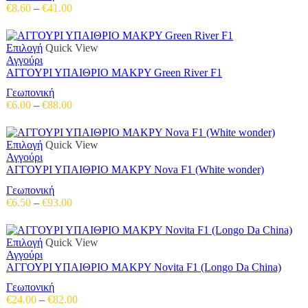
σελίδα
Price
€
8.60
–
€
41.00
παραλλαγές.
του
range:
Οι
προϊόντος
€8.60
επιλογές
through
Αυτό
Επιλογή
Quick View
μπορούν
€41.00
το
Αγγούρι
να
προϊόν
ΑΓΓΟΥΡΙ ΥΠΑΙΘΡΙΟ ΜΑΚΡΥ Green River F1
επιλεγούν
έχει
στη
Γεωπονική
πολλαπλές
σελίδα
Price
€
6.00
–
€
88.00
παραλλαγές.
του
range:
Οι
προϊόντος
€6.00
επιλογές
through
Αυτό
Επιλογή
Quick View
μπορούν
€88.00
το
Αγγούρι
να
προϊόν
ΑΓΓΟΥΡΙ ΥΠΑΙΘΡΙΟ ΜΑΚΡΥ Nova F1 (White wonder)
επιλεγούν
έχει
στη
Γεωπονική
πολλαπλές
σελίδα
Price
€
6.50
–
€
93.00
παραλλαγές.
του
range:
Οι
προϊόντος
€6.50
επιλογές
through
Αυτό
Επιλογή
Quick View
μπορούν
€93.00
το
Αγγούρι
να
προϊόν
ΑΓΓΟΥΡΙ ΥΠΑΙΘΡΙΟ ΜΑΚΡΥ Novita F1 (Longo Da China)
επιλεγούν
έχει
στη
Γεωπονική
πολλαπλές
σελίδα
Price
€
24.00
–
€
82.00
παραλλαγές.
του