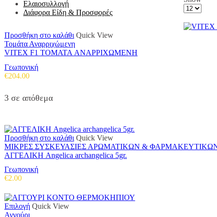
Ελαιοσυλλογή
Products
Διάφορα Είδη & Προσφορές
per
page
Προσθήκη στο καλάθι
Quick View
Τομάτα Αναρριχώμενη
VITEX F1 TOMATA ΑΝΑΡΡΙΧΩΜΕΝΗ
Γεωπονική
€
204.00
3 σε απόθεμα
Προσθήκη στο καλάθι
Quick View
ΜΙΚΡΕΣ ΣΥΣΚΕΥΑΣΙΕΣ ΑΡΩΜΑΤΙΚΩΝ & ΦΑΡΜΑΚΕΥΤΙΚΩ
ΑΓΓΕΛΙΚΗ Angelica archangelica 5gr.
Γεωπονική
€
2.00
Αυτό
Επιλογή
Quick View
το
Αγγούρι