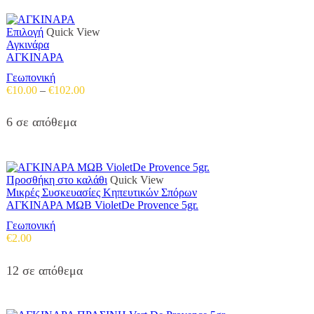
range:
Οι
προϊόντος
€24.00
επιλογές
through
Αυτό
Επιλογή
Quick View
μπορούν
€82.00
το
Αγκινάρα
να
προϊόν
ΑΓΚΙΝΑΡΑ
επιλεγούν
έχει
στη
Γεωπονική
πολλαπλές
σελίδα
Price
€
10.00
–
€
102.00
παραλλαγές.
του
range:
Οι
προϊόντος
€10.00
επιλογές
6 σε απόθεμα
through
μπορούν
€102.00
να
επιλεγούν
στη
Προσθήκη στο καλάθι
Quick View
σελίδα
Μικρές Συσκευασίες Κηπευτικών Σπόρων
του
ΑΓΚΙΝΑΡΑ ΜΩΒ VioletDe Provence 5gr.
προϊόντος
Γεωπονική
€
2.00
12 σε απόθεμα