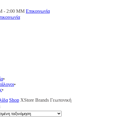
M - 2:00 ΜΜ
Επικοινωνία
πικοινωνία
ία
τάλογοι
ς
λίδα
Shop
XStore Brands
Γεωπονική
ή