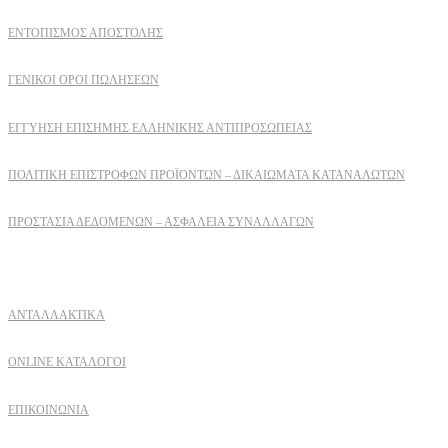
ΕΝΤΟΠΙΣΜΟΣ ΑΠΟΣΤΟΛΗΣ
ΓΕΝΙΚΟΙ ΟΡΟΙ ΠΩΛΗΣΕΩΝ
ΕΓΓΎΗΣΗ ΕΠΊΣΗΜΗΣ ΕΛΛΗΝΙΚΉΣ ΑΝΤΙΠΡΟΣΩΠΕΊΑΣ
ΠΟΛΙΤΙΚΉ ΕΠΙΣΤΡΟΦΏΝ ΠΡΟΪΌΝΤΩΝ – ΔΙΚΑΙΏΜΑΤΑ ΚΑΤΑΝΑΛΩΤΏΝ
ΠΡΟΣΤΑΣΊΑ ΔΕΔΟΜΈΝΩΝ – ΑΣΦΆΛΕΙΑ ΣΥΝΑΛΛΑΓΏΝ
Δειτε επισης
ΑΝΤΑΛΛΑΚΤΙΚΑ
ONLINE ΚΑΤΑΛΟΓΟΙ
ΕΠΙΚΟΙΝΩΝΙΑ