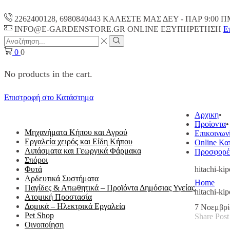
2262400128, 6980840443 ΚΑΛΕΣΤΕ ΜΑΣ ΔΕΥ - ΠΑΡ 9:00 Π
INFO@E-GARDENSTORE.GR ONLINE ΕΞΥΠΗΡΕΤΗΣH
Ε
Search
input
Search
0
0
No products in the cart.
Επιστροφή στο Κατάστημα
ΟΛΕΣ ΟΙ ΚΑΤΗΓΟΡΙΕΣ
Αρχικη
Προϊοντα
Μηχανήματα Κήπου και Αγρού
Επικοινων
Εργαλεία χειρός και Είδη Κήπου
Online Κα
Λιπάσματα και Γεωργικά Φάρμακα
Προσφορέ
Σπόροι
Φυτά
hitachi-ki
Αρδευτικά Συστήματα
Home
Παγίδες & Απωθητικά – Προϊόντα Δημόσιας Υγείας
hitachi-ki
Ατομική Προστασία
Δομικά – Ηλεκτρικά Εργαλεία
7 Νοεμβρί
Pet Shop
Share Post
Οινοποίηση