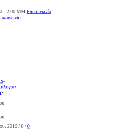
M - 2:00 ΜΜ
Επικοινωνία
πικοινωνία
ία
τάλογοι
ς
pou
pou
ου, 2016
/
0
/
0