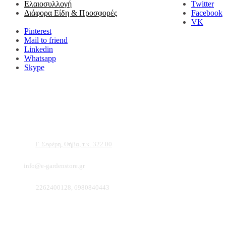
Twitter
Ελαιοσυλλογή
Facebook
Διάφορα Είδη & Προσφορές
VK
Pinterest
Mail to friend
Linkedin
Whatsapp
Skype
Αντιπροσωπεύουμε μεγάλες εταιρείες δομικών εργαλείων, μηχανημάτων κήπου και ε
ότι θα βρείτε πολλά προϊόντα που θα καλύψουν τις ανάγκες των φυτών και του κήπ
Διεύθυνση:
Γ. Σεφέρη, Θήβα, τ.κ. 322 00
Email:
info@e-gardenstore.gr
Τηλέφωνο:
2262400128, 6980840443
Πληροφοριες