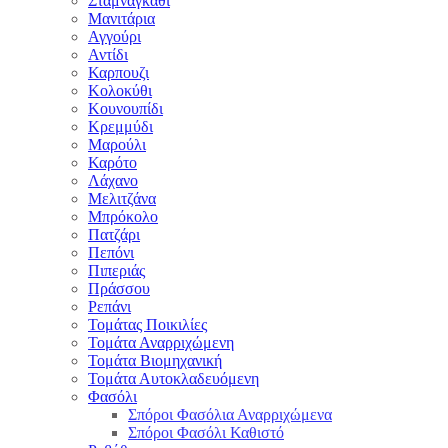
Σταμναγκάθι
Μανιτάρια
Αγγούρι
Αντίδι
Καρπουζι
Κολοκύθι
Κουνουπίδι
Κρεμμύδι
Μαρούλι
Καρότο
Λάχανο
Μελιτζάνα
Μπρόκολο
Πατζάρι
Πεπόνι
Πιπεριάς
Πράσσου
Ρεπάνι
Τομάτας Ποικιλίες
Τομάτα Αναρριχώμενη
Τομάτα Βιομηχανική
Τομάτα Αυτοκλαδευόμενη
Φασόλι
Σπόροι Φασόλια Αναρριχώμενα
Σπόροι Φασόλι Καθιστό