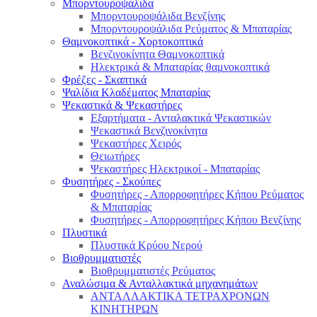
Μπορντουροψάλιδα
Μπορντουροψάλιδα Βενζίνης
Μπορντουροψάλιδα Ρεύματος & Μπαταρίας
Θαμνοκοπτικά - Χορτοκοπτικά
Βενζινοκίνητα Θαμνοκοπτικά
Ηλεκτρικά & Μπαταρίας θαμνοκοπτικά
Φρέζες - Σκαπτικά
Ψαλίδια Κλαδέματος Μπαταρίας
Ψεκαστικά & Ψεκαστήρες
Εξαρτήματα - Ανταλακτικά Ψεκαστικών
Ψεκαστικά Βενζινοκίνητα
Ψεκαστήρες Χειρός
Θειωτήρες
Ψεκαστήρες Ηλεκτρικοί - Μπαταρίας
Φυσητήρες - Σκούπες
Φυσητήρες - Απορροφητήρες Κήπου Ρεύματος
& Μπαταρίας
Φυσητήρες - Απορροφητήρες Κήπου Βενζίνης
Πλυστικά
Πλυστικά Κρύου Νερού
Βιοθρυμματιστές
Βιοθρυμματιστές Ρεύματος
Αναλώσιμα & Ανταλλακτικά μηχανημάτων
ΑΝΤΑΛΛΑΚΤΙΚΑ ΤΕΤΡΑΧΡΟΝΩΝ
ΚΙΝΗΤΗΡΩΝ