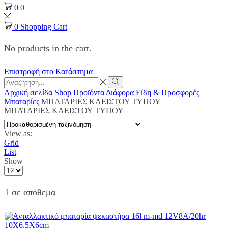
0
0
0
Shopping Cart
No products in the cart.
Επιστροφή στο Κατάστημα
Search
input
Search
Αρχική σελίδα
Shop
Προϊόντα
Διάφορα Είδη & Προσφορές
Μπαταρίες
ΜΠΑΤΑΡΙΕΣ ΚΛΕΙΣΤΟΥ ΤΥΠΟΥ
ΜΠΑΤΑΡΙΕΣ ΚΛΕΙΣΤΟΥ ΤΥΠΟΥ
View as:
Grid
List
Show
Products
per
page
1 σε απόθεμα