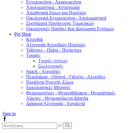
Εντομοκτόνα - Ακαρεοκτόνα
Απολυμαντικά - Αντιοσμικά
Απωθητικά Ζώων και Πουλιών
Οικολογικά Εντομοκτόνα - Απολυμαντικά
Συστήματα Παγίδευσης Τρωκτικών
Οικολογικές Παγίδες Και Δολώματα Εντόμων
Pet Shop
Κλουβιά
Αξεσουάρ Κλουβιών Πουλιών
Ταΐστρες - Πιάτα - Ποτίστρες
Τροφές
Τροφές πτηνών
Σκυλοτροφές
Snack - Λιχουδιές
Περιλαίμια - Οδηγοί - Γάντζοι - Αλυσίδες
Προϊόντα Υγιεινής Ζώων
Εκκολαπτικές Μηχανές
Θερμομητέρες - Θερμοθάλαμοι - Θερμαντικές
Λάμπες - Θερμαινόμενα Δάπεδα
Διάφορα Αξεσουάρ - Εργαλεία
Sign in
Facebook
Search
input
Search