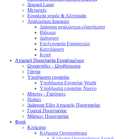
Δομικά Laser
Μετρητές
Εργαλεία χειρός & Αξεσουάρ
Αναλώσιμα Δομικών
Διάφορα αναλώσιμα-εξαρτήματα
Βίδωμα
Διάτρηση
Επεξεργασία Επιφανειών
Κατεδάφιση
Κοπή
Ατομική Προστασία Εργαζομένων
Ωτοασπίδες - Ωτοβύσματα
Γάντια
Υποδήματα εργασίας
Υποδήματα Εργασίας Wurth
Υποδήματα εργασίας Nuevo
Μποτες - Γαλότσες
Ποδιές
Διάφορα Είδη Ατομικής Προστασίας
Γυαλιά Προστασίας
Μάσκες Προστασίας
Φυτά
Κλήματα
Κλήματα Οινοποιήσιμα
Κλήματα Οινοποιήσιμα Λευκά