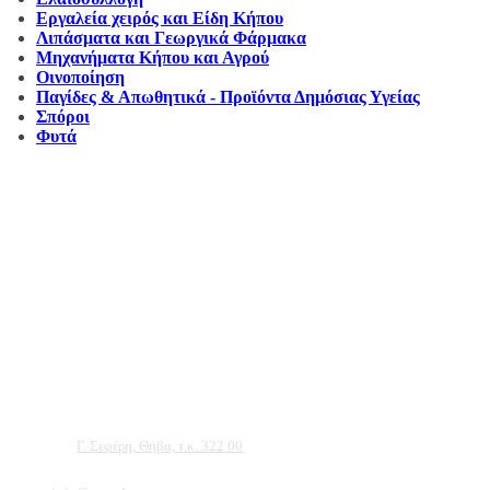
Εργαλεία χειρός και Είδη Κήπου
Λιπάσματα και Γεωργικά Φάρμακα
Μηχανήματα Κήπου και Αγρού
Οινοποίηση
Παγίδες & Απωθητικά - Προϊόντα Δημόσιας Υγείας
Σπόροι
Φυτά
Αντιπροσωπεύουμε μεγάλες εταιρείες δομικών εργαλείων, μηχανημάτων κήπου
και εργαλείων χειρός, εργαλεία κήπου Αμπατζίδη και πολλά ακόμα, τα οποία
μπορείτε να ανακαλύψετε κάνοντας μια περιήγηση στην ιστοσελίδα μας, και
είμαστε σίγουροι ότι θα βρείτε πολλά προϊόντα που θα καλύψουν τις ανάγκες των
φυτών και του κήπου σας.
Διεύθυνση:
Γ. Σεφέρη, Θήβα, τ.κ. 322 00