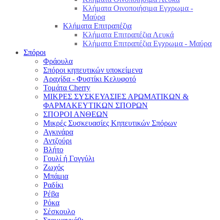
Κλήματα Οινοποιήσιμα Εγχρωμα -
Μαύρα
Κλήματα Επιτραπέζια
Κλήματα Επιτραπέζια Λευκά
Κλήματα Επιτραπέζια Εγχρωμα - Μαύρα
Σπόροι
Φράουλα
Σπόροι κηπευτικών υποκείμενα
Αραχίδα - Φυστίκι Κελυφοτό
Τομάτα Cherry
ΜΙΚΡΕΣ ΣΥΣΚΕΥΑΣΙΕΣ ΑΡΩΜΑΤΙΚΩΝ &
ΦΑΡΜΑΚΕΥΤΙΚΩΝ ΣΠΟΡΩΝ
ΣΠΟΡΟΙ ΑΝΘΕΩΝ
Μικρές Συσκευασίες Κηπευτικών Σπόρων
Αγκινάρα
Αντζούρι
Βλήτο
Γουλί ή Γογγύλι
Ζωχός
Μπάμια
Ραδίκι
Ρέβα
Ρόκα
Σέσκουλο