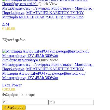
Προσθήκη στο καλάθι
Quick View
Μετασχηματιστές - Γεννήτριες Ραβδιστικών - Μπαταρίες -
Παρελκόμενα
,
ΜΠΑΤΑΡΙΕΣ ΚΛΕΙΣΤΟΥ ΤΥΠΟΥ
Μπαταρία MODILE 80Ah 750A EFB Start & Stop
Δ.Μ
€
140.00
Εξαντλημένο
Διαβάστε περισσότερα
Quick View
Μετασχηματιστές - Γεννήτριες Ραβδιστικών - Μπαταρίες -
Παρελκόμενα
,
ΜΠΑΤΑΡΙΕΣ ΚΛΕΙΣΤΟΥ ΤΥΠΟΥ
Μπαταρία Λιθίου LiFePO4 για ελαιοραβδιστικά κ.α /
Μεταφερόμενη 12V 45Ah 360Watt
Extra Power
€
202.00
Φιλτράρισμα με τιμή
Ελάχιστη
Μέγιστη
τιμή
τιμή
Φιλτράρισμα