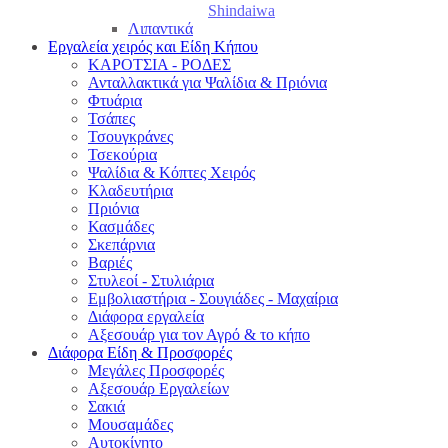
Shindaiwa
Λιπαντικά
Εργαλεία χειρός και Είδη Κήπου
ΚΑΡΟΤΣΙΑ - ΡΟΔΕΣ
Ανταλλακτικά για Ψαλίδια & Πριόνια
Φτυάρια
Τσάπες
Τσουγκράνες
Τσεκούρια
Ψαλίδια & Κόπτες Χειρός
Κλαδευτήρια
Πριόνια
Κασμάδες
Σκεπάρνια
Βαριές
Στυλεοί - Στυλιάρια
Εμβολιαστήρια - Σουγιάδες - Μαχαίρια
Διάφορα εργαλεία
Αξεσουάρ για τον Αγρό & το κήπο
Διάφορα Είδη & Προσφορές
Μεγάλες Προσφορές
Αξεσουάρ Εργαλείων
Σακιά
Μουσαμάδες
Αυτοκίνητο