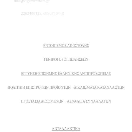
Email:
info@e-gardenstore.gr
Τηλέφωνο:
2262400128, 6980840443
Πληροφοριες
ΕΝΤΟΠΙΣΜΟΣ ΑΠΟΣΤΟΛΗΣ
ΓΕΝΙΚΟΙ ΟΡΟΙ ΠΩΛΗΣΕΩΝ
ΕΓΓΎΗΣΗ ΕΠΊΣΗΜΗΣ ΕΛΛΗΝΙΚΉΣ ΑΝΤΙΠΡΟΣΩΠΕΊΑΣ
ΠΟΛΙΤΙΚΉ ΕΠΙΣΤΡΟΦΏΝ ΠΡΟΪΌΝΤΩΝ – ΔΙΚΑΙΏΜΑΤΑ ΚΑΤΑΝΑΛΩΤΏΝ
ΠΡΟΣΤΑΣΊΑ ΔΕΔΟΜΈΝΩΝ – ΑΣΦΆΛΕΙΑ ΣΥΝΑΛΛΑΓΏΝ
Δειτε επισης
ΑΝΤΑΛΛΑΚΤΙΚΑ