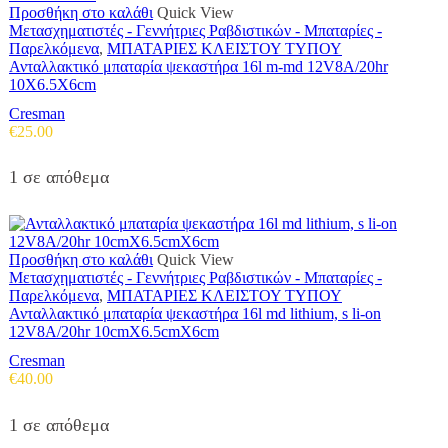
Προσθήκη στο καλάθι
Quick View
Μετασχηματιστές - Γεννήτριες Ραβδιστικών - Μπαταρίες -
Παρελκόμενα
,
ΜΠΑΤΑΡΙΕΣ ΚΛΕΙΣΤΟΥ ΤΥΠΟΥ
Ανταλλακτικό μπαταρία ψεκαστήρα 16l m-md 12V8A/20hr
10X6.5X6cm
Cresman
€
25.00
1 σε απόθεμα
Προσθήκη στο καλάθι
Quick View
Μετασχηματιστές - Γεννήτριες Ραβδιστικών - Μπαταρίες -
Παρελκόμενα
,
ΜΠΑΤΑΡΙΕΣ ΚΛΕΙΣΤΟΥ ΤΥΠΟΥ
Ανταλλακτικό μπαταρία ψεκαστήρα 16l md lithium, s li-on
12V8A/20hr 10cmX6.5cmX6cm
Cresman
€
40.00
1 σε απόθεμα