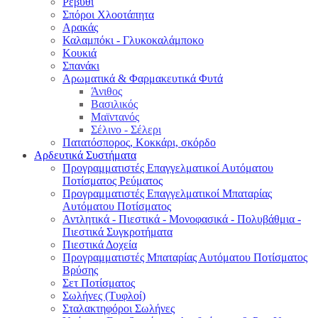
Ρεβύθι
Σπόροι Χλοοτάπητα
Αρακάς
Καλαμπόκι - Γλυκοκαλάμποκο
Κουκιά
Σπανάκι
Αρωματικά & Φαρμακευτικά Φυτά
Άνιθος
Βασιλικός
Μαϊντανός
Σέλινο - Σέλερι
Πατατόσπορος, Κοκκάρι, σκόρδο
Αρδευτικά Συστήματα
Προγραμματιστές Επαγγελματικοί Αυτόματου
Ποτίσματος Ρεύματος
Προγραμματιστές Επαγγελματικοί Μπαταρίας
Αυτόματου Ποτίσματος
Αντλητικά - Πιεστικά - Μονοφασικά - Πολυβάθμια -
Πιεστικά Συγκροτήματα
Πιεστικά Δοχεία
Προγραμματιστές Μπαταρίας Αυτόματου Ποτίσματος
Βρύσης
Σετ Ποτίσματος
Σωλήνες (Τυφλοί)
Σταλακτηφόροι Σωλήνες