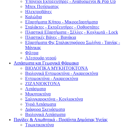
Υπόγειοι Εκτοξευτήρες - Αναδυόμενοι & Pop Up
Μπεκ Ποτίσματος
Ηλεκτροβάνες
Καλώδια
Εξαρτήματα Κήπου - Μικροεξαρτήματα
Σταλάκτες - Εκτοξευτήρες - Ορθοστάτες
Πλαστικά Εξαρτήματα - Σέλλες - Κοχλιωτά - Lock
Πλαστικές Βάνες - Βανάκια
Εξαρτήματα Φις Σταλακτηφόρου Σωλήνα - Ταινίας -
Μάνικας
Φίλτρα
Αξεσουάρ νερού
Λιπάσματα και Γεωργικά Φάρμακα
ΒΙΟΛΟΓΙΚΑ ΜΥΚΗΤΟΚΤΟΝΑ
Βιολογικά Εντομοκτόνα - Ακαρεοκτόνα
Εντομοκτόνα - Ακαρεοκτόνα
ΖΙΖΑΝΙΟΚΤΟΝΑ
Λιπάσματα
Μυκητοκτόνα
Σαλιγκαροκτόνα - Κοχλιοκτόνα
Υγρά Λιπάσματα
Διάφορα Σκευάσματα
Βιολογικά Λιπάσματα
Παγίδες & Απωθητικά - Προϊόντα Δημόσιας Υγείας
Τρωκτικοκτόνα