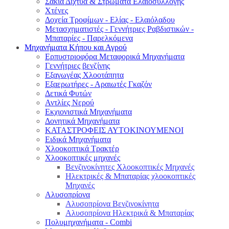
Σακιά Δίχτυα & Στρώματα Ελαιοσυλλογής
Χτένες
Δοχεία Τροφίμων - Ελίας - Ελαιόλαδου
Μετασχηματιστές - Γεννήτριες Ραβδιστικών -
Μπαταρίες - Παρελκόμενα
Μηχανήματα Κήπου και Αγρού
Eρπυστριοφόρα Μεταφορικά Μηχανήματα
Γεννήτριες βενζίνης
Εξαγωγέας Χλοοτάπητα
Εξαερωτήρες - Αραιωτές Γκαζόν
Δετικά Φυτών
Αντλίες Νερού
Εκχιονιστικά Μηχανήματα
Δονητικά Μηχανήματα
ΚΑΤΑΣΤΡΟΦΕΙΣ ΑΥΤΟΚΙΝΟΥΜΕΝΟΙ
Ειδικά Μηχανήματα
Χλοοκοπτικά Τρακτέρ
Χλοοκοπτικές μηχανές
Βενζινοκίνητες Χλοοκοπτικές Μηχανές
Ηλεκτρικές & Μπαταρίας χλοοκοπτικές
Μηχανές
Αλυσοπρίονα
Αλυσοπρίονα Βενζινοκίνητα
Αλυσοπρίονα Ηλεκτρικά & Μπαταρίας
Πολυμηχανήματα - Combi