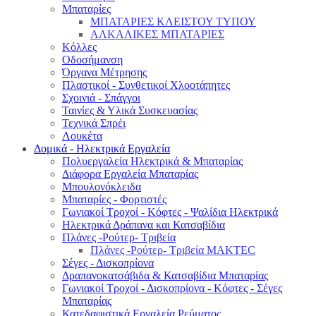
Μπαταρίες
ΜΠΑΤΑΡΙΕΣ ΚΛΕΙΣΤΟΥ ΤΥΠΟΥ
ΑΛΚΑΛΙΚΕΣ ΜΠΑΤΑΡΙΕΣ
Κόλλες
Οδοσήμανση
Όργανα Μέτρησης
Πλαστικοί - Συνθετικοί Χλοοτάπητες
Σχοινιά - Σπάγγοι
Ταινίες & Υλικά Συσκευασίας
Τεχνικά Σπρέι
Λουκέτα
Δομικά - Ηλεκτρικά Εργαλεία
Πολυεργαλεία Ηλεκτρικά & Μπαταρίας
Διάφορα Εργαλεία Μπαταρίας
Μπουλονόκλειδα
Μπαταρίες - Φορτιστές
Γωνιακοί Τροχοί - Κόφτες - Ψαλίδια Ηλεκτρικά
Ηλεκτρικά Δράπανα και Κατσαβίδια
Πλάνες -Ρούτερ- Τριβεία
Πλάνες -Ρούτερ- Τριβεία MAKTEC
Σέγες - Δισκοπρίονα
Δραπανοκατσάβιδα & Κατσαβίδια Μπαταρίας
Γωνιακοί Τροχοί - Δισκοπρίονα - Κόφτες - Σέγες
Μπαταρίας
Κατεδαφιστικά Εργαλεία Ρεύματος