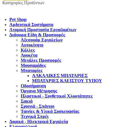
Κατηγορίες Προϊόντων
Pet Shop
Αρδευτικά Συστήματα
Ατομική Προστασία Εργαζομένων
Διάφορα Είδη & Προσφορές
Αξεσουάρ Εργαλείων
Αυτοκίνητο
Κόλλες
Λουκέτα
Μεγάλες Προσφορές
Μουσαμάδες
Μπαταρίες
ΑΛΚΑΛΙΚΕΣ ΜΠΑΤΑΡΙΕΣ
ΜΠΑΤΑΡΙΕΣ ΚΛΕΙΣΤΟΥ ΤΥΠΟΥ
Οδοσήμανση
Όργανα Μέτρησης
Πλαστικοί - Συνθετικοί Χλοοτάπητες
Σακιά
Σχοινιά - Σπάγγοι
Ταινίες & Υλικά Συσκευασίας
Τεχνικά Σπρέι
Δομικά - Ηλεκτρικά Εργαλεία
Ελαιοσυλλογή