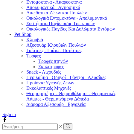
Εντομοκτόνα - Ακαρεοκτόνα
Απολυμαντικά - Αντιοσμικά
Απωθητικά Ζώων και Πουλιών
Οικολογικά Εντομοκτόνα - Απολυμαντικά
Συστήματα Παγίδευσης Τρωκτικών
Οικολογικές Παγίδες Και Δολώματα Εντόμων
Pet Shop
Κλουβιά
Αξεσουάρ Κλουβιών Πουλιών
Ταΐστρες - Πιάτα - Ποτίστρες
Τροφές
Τροφές πτηνών
Σκυλοτροφές
Snack - Λιχουδιές
Περιλαίμια - Οδηγοί - Γάντζοι - Αλυσίδες
Προϊόντα Υγιεινής Ζώων
Εκκολαπτικές Μηχανές
Θερμομητέρες - Θερμοθάλαμοι - Θερμαντικές
Λάμπες - Θερμαινόμενα Δάπεδα
Διάφορα Αξεσουάρ - Εργαλεία
Sign in
Facebook
Search
input
Search