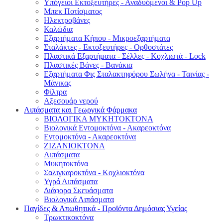
Υπόγειοι Εκτοξευτήρες - Αναδυόμενοι & Pop Up
Μπεκ Ποτίσματος
Ηλεκτροβάνες
Καλώδια
Εξαρτήματα Κήπου - Μικροεξαρτήματα
Σταλάκτες - Εκτοξευτήρες - Ορθοστάτες
Πλαστικά Εξαρτήματα - Σέλλες - Κοχλιωτά - Lock
Πλαστικές Βάνες - Βανάκια
Εξαρτήματα Φις Σταλακτηφόρου Σωλήνα - Ταινίας -
Μάνικας
Φίλτρα
Αξεσουάρ νερού
Λιπάσματα και Γεωργικά Φάρμακα
ΒΙΟΛΟΓΙΚΑ ΜΥΚΗΤΟΚΤΟΝΑ
Βιολογικά Εντομοκτόνα - Ακαρεοκτόνα
Εντομοκτόνα - Ακαρεοκτόνα
ΖΙΖΑΝΙΟΚΤΟΝΑ
Λιπάσματα
Μυκητοκτόνα
Σαλιγκαροκτόνα - Κοχλιοκτόνα
Υγρά Λιπάσματα
Διάφορα Σκευάσματα
Βιολογικά Λιπάσματα
Παγίδες & Απωθητικά - Προϊόντα Δημόσιας Υγείας
Τρωκτικοκτόνα