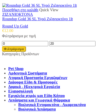
επιλεγούν
στη
Προσθήκη στο καλάθι
Quick View
σελίδα
ΖΙΖΑΝΙΟΚΤΟΝΑ
του
Roundup Gold 36 SL Υγρό Ζιζανιοκτόνο 1lt
προϊόντος
Round Up Gold
€
12.00
Φιλτράρισμα με τιμή
Ελάχιστη
Μέγιστη
τιμή
τιμή
Φιλτράρισμα
Κατηγορίες Προϊόντων
Pet Shop
Αρδευτικά Συστήματα
Ατομική Προστασία Εργαζομένων
Διάφορα Είδη & Προσφορές
Δομικά - Ηλεκτρικά Εργαλεία
Ελαιοσυλλογή
Εργαλεία χειρός και Είδη Κήπου
Λιπάσματα και Γεωργικά Φάρμακα
Βιολογικά Εντομοκτόνα - Ακαρεοκτόνα
Βιολογικά Λιπάσματα