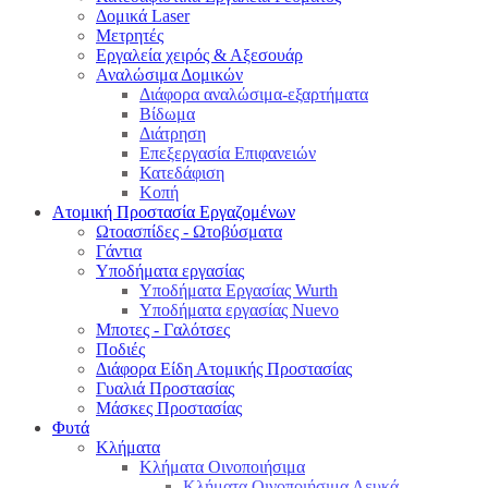
Δομικά Laser
Μετρητές
Εργαλεία χειρός & Αξεσουάρ
Αναλώσιμα Δομικών
Διάφορα αναλώσιμα-εξαρτήματα
Βίδωμα
Διάτρηση
Επεξεργασία Επιφανειών
Κατεδάφιση
Κοπή
Ατομική Προστασία Εργαζομένων
Ωτοασπίδες - Ωτοβύσματα
Γάντια
Υποδήματα εργασίας
Υποδήματα Εργασίας Wurth
Υποδήματα εργασίας Nuevo
Μποτες - Γαλότσες
Ποδιές
Διάφορα Είδη Ατομικής Προστασίας
Γυαλιά Προστασίας
Μάσκες Προστασίας
Φυτά
Κλήματα
Κλήματα Οινοποιήσιμα
Κλήματα Οινοποιήσιμα Λευκά