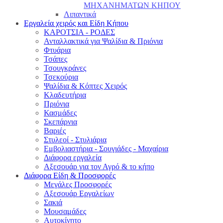
ΜΗΧΑΝΗΜΑΤΩΝ ΚΗΠΟΥ
Λιπαντικά
Εργαλεία χειρός και Είδη Κήπου
ΚΑΡΟΤΣΙΑ - ΡΟΔΕΣ
Ανταλλακτικά για Ψαλίδια & Πριόνια
Φτυάρια
Τσάπες
Τσουγκράνες
Τσεκούρια
Ψαλίδια & Κόπτες Χειρός
Κλαδευτήρια
Πριόνια
Κασμάδες
Σκεπάρνια
Βαριές
Στυλεοί - Στυλιάρια
Εμβολιαστήρια - Σουγιάδες - Μαχαίρια
Διάφορα εργαλεία
Αξεσουάρ για τον Αγρό & το κήπο
Διάφορα Είδη & Προσφορές
Μεγάλες Προσφορές
Αξεσουάρ Εργαλείων
Σακιά
Μουσαμάδες
Αυτοκίνητο