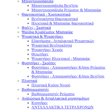
Μπορντουροψάλιδα
Μπορντουροψάλιδα Βενζίνης
Μπορντουροψάλιδα Ρεύματος & Μπαταρίας
Θαμνοκοπτικά - Χορτοκοπτικά
Βενζινοκίνητα Θαμνοκοπτικά
Ηλεκτρικά & Μπαταρίας θαμνοκοπτικά
Φρέζες - Σκαπτικά
Ψαλίδια Κλαδέματος Μπαταρίας
Ψεκαστικά & Ψεκαστήρες
Εξαρτήματα - Ανταλακτικά Ψεκαστικών
Ψεκαστικά Βενζινοκίνητα
Ψεκαστήρες Χειρός
Θειωτήρες
Ψεκαστήρες Ηλεκτρικοί - Μπαταρίας
Φυσητήρες - Σκούπες
Φυσητήρες - Απορροφητήρες Κήπου Ρεύματος
& Μπαταρίας
Φυσητήρες - Απορροφητήρες Κήπου Βενζίνης
Πλυστικά
Πλυστικά Κρύου Νερού
Βιοθρυμματιστές
Βιοθρυμματιστές Ρεύματος
Αναλώσιμα & Ανταλλακτικά μηχανημάτων
Κινητήρες
ΑΝΤΑΛΛΑΚΤΙΚΑ ΤΕΤΡΑΧΡΟΝΩΝ