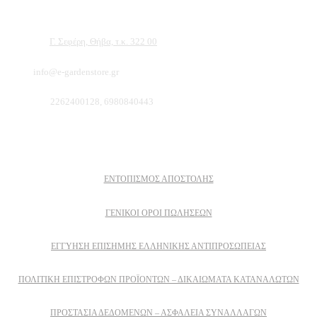
φυτών και του κήπου σας.
Διεύθυνση:
Γ. Σεφέρη, Θήβα, τ.κ. 322 00
Email:
info@e-gardenstore.gr
Τηλέφωνο:
2262400128, 6980840443
Πληροφοριες
ΕΝΤΟΠΙΣΜΟΣ ΑΠΟΣΤΟΛΗΣ
ΓΕΝΙΚΟΙ ΟΡΟΙ ΠΩΛΗΣΕΩΝ
ΕΓΓΎΗΣΗ ΕΠΊΣΗΜΗΣ ΕΛΛΗΝΙΚΉΣ ΑΝΤΙΠΡΟΣΩΠΕΊΑΣ
ΠΟΛΙΤΙΚΉ ΕΠΙΣΤΡΟΦΏΝ ΠΡΟΪΌΝΤΩΝ – ΔΙΚΑΙΏΜΑΤΑ ΚΑΤΑΝΑΛΩΤΏΝ
ΠΡΟΣΤΑΣΊΑ ΔΕΔΟΜΈΝΩΝ – ΑΣΦΆΛΕΙΑ ΣΥΝΑΛΛΑΓΏΝ