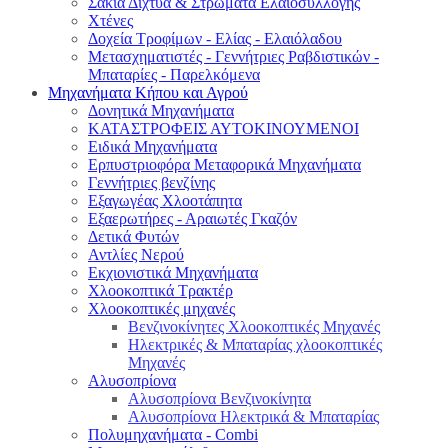
Σακιά Δίχτυα & Στρώματα Ελαιοσυλλογής
Χτένες
Δοχεία Τροφίμων - Ελίας - Ελαιόλαδου
Μετασχηματιστές - Γεννήτριες Ραβδιστικών -
Μπαταρίες - Παρελκόμενα
Μηχανήματα Κήπου και Αγρού
Δονητικά Μηχανήματα
ΚΑΤΑΣΤΡΟΦΕΙΣ ΑΥΤΟΚΙΝΟΥΜΕΝΟΙ
Ειδικά Μηχανήματα
Eρπυστριοφόρα Μεταφορικά Μηχανήματα
Γεννήτριες βενζίνης
Εξαγωγέας Χλοοτάπητα
Εξαερωτήρες - Αραιωτές Γκαζόν
Δετικά Φυτών
Αντλίες Νερού
Εκχιονιστικά Μηχανήματα
Χλοοκοπτικά Τρακτέρ
Χλοοκοπτικές μηχανές
Βενζινοκίνητες Χλοοκοπτικές Μηχανές
Ηλεκτρικές & Μπαταρίας χλοοκοπτικές
Μηχανές
Αλυσοπρίονα
Αλυσοπρίονα Βενζινοκίνητα
Αλυσοπρίονα Ηλεκτρικά & Μπαταρίας
Πολυμηχανήματα - Combi