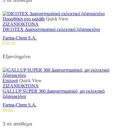
5 σε απόθεμα
Προσθήκη στο καλάθι
Quick View
ΖΙΖΑΝΙΟΚΤΟΝΑ
DICOTEX Διασυστηματικό εκλεκτικό ζιζανιοκτόνο
Farma-Chem S.A.
€
10.50
Εξαντλημένο
Αυτό
Επιλογή
Quick View
το
ΖΙΖΑΝΙΟΚΤΟΝΑ
προϊόν
GALLUP SUPER 360 ∆ιασυστηµατικό, µη εκλεκτικό
έχει
ζιζανιοκτόνο
πολλαπλές
Farma-Chem S.A.
παραλλαγές.
€
8.80
Οι
επιλογές
μπορούν
3 σε απόθεμα
να