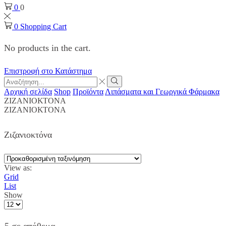
0
0
0
Shopping Cart
No products in the cart.
Επιστροφή στο Κατάστημα
Search
input
Search
Αρχική σελίδα
Shop
Προϊόντα
Λιπάσματα και Γεωργικά Φάρμακα
ΖΙΖΑΝΙΟΚΤΟΝΑ
ΖΙΖΑΝΙΟΚΤΟΝΑ
Ζιζανιοκτόνα
View as:
Grid
List
Show
Products
per
page