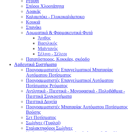
Ρεβύθι
Σπόροι Χλοοτάπητα
Αρακάς
Καλαμπόκι - Γλυκοκαλάμποκο
Κουκιά
Σπανάκι
Αρωματικά & Φαρμακευτικά Φυτά
Άνιθος
Βασιλικός
Μαϊντανός
Σέλινο - Σέλερι
Πατατόσπορος, Κοκκάρι, σκόρδο
Αρδευτικά Συστήματα
Προγραμματιστές Επαγγελματικοί Μπαταρίας
Αυτόματου Ποτίσματος
Προγραμματιστές Επαγγελματικοί Αυτόματου
Ποτίσματος Ρεύματος
Αντλητικά - Πιεστικά - Μονοφασικά - Πολυβάθμια -
Πιεστικά Συγκροτήματα
Πιεστικά Δοχεία
Προγραμματιστές Μπαταρίας Αυτόματου Ποτίσματος
Βρύσης
Σετ Ποτίσματος
Σωλήνες (Τυφλοί)
Σταλακτηφόροι Σωλήνες