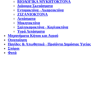
ΒΙΟΛΟΓΙΚΑ ΜΥΚΗΤΟΚΤΟΝΑ
Διάφορα Σκευάσματα
Εντομοκτόνα - Ακαρεοκτόνα
ΖΙΖΑΝΙΟΚΤΟΝΑ
Λιπάσματα
Μυκητοκτόνα
Σαλιγκαροκτόνα - Κοχλιοκτόνα
Υγρά Λιπάσματα
Μηχανήματα Κήπου και Αγρού
Οινοποίηση
Παγίδες & Απωθητικά - Προϊόντα Δημόσιας Υγείας
Σπόροι
Φυτά
Αντιπροσωπεύουμε μεγάλες εταιρείες δομικών εργαλείων, μηχανημάτων κήπου
και εργαλείων χειρός, εργαλεία κήπου Αμπατζίδη και πολλά ακόμα, τα οποία
μπορείτε να ανακαλύψετε κάνοντας μια περιήγηση στην ιστοσελίδα μας, και
είμαστε σίγουροι ότι θα βρείτε πολλά προϊόντα που θα καλύψουν τις ανάγκες των