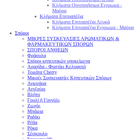
Κλήματα Οινοποιήσιμα Εγχρωμα -
Μαύρα
Κλήματα Επιτραπέζια
Κλήματα Επιτραπέζια Λευκά
Κλήματα Επιτραπέζια Εγχρωμα - Μαύρα
Σπόροι
ΜΙΚΡΕΣ ΣΥΣΚΕΥΑΣΙΕΣ ΑΡΩΜΑΤΙΚΩΝ &
ΦΑΡΜΑΚΕΥΤΙΚΩΝ ΣΠΟΡΩΝ
ΣΠΟΡΟΙ ΑΝΘΕΩΝ
Φράουλα
Σπόροι κηπευτικών υποκείμενα
Αραχίδα - Φυστίκι Κελυφοτό
Τομάτα Cherry
Μικρές Συσκευασίες Κηπευτικών Σπόρων
Αγκινάρα
Αντζούρι
Βλήτο
Γουλί ή Γογγύλι
Ζωχός
Μπάμια
Ραδίκι
Ρέβα
Ρόκα
Σέσκουλο