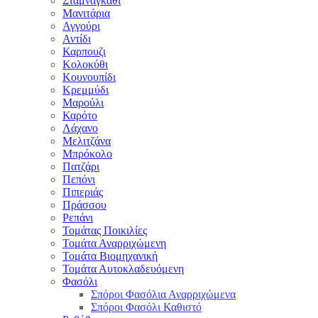
Σταμναγκάθι
Μανιτάρια
Αγγούρι
Αντίδι
Καρπουζι
Κολοκύθι
Κουνουπίδι
Κρεμμύδι
Μαρούλι
Καρότο
Λάχανο
Μελιτζάνα
Μπρόκολο
Πατζάρι
Πεπόνι
Πιπεριάς
Πράσσου
Ρεπάνι
Τομάτας Ποικιλίες
Τομάτα Αναρριχώμενη
Τομάτα Βιομηχανική
Τομάτα Αυτοκλαδευόμενη
Φασόλι
Σπόροι Φασόλια Αναρριχώμενα
Σπόροι Φασόλι Καθιστό