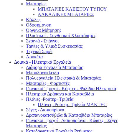
Μπαταρίες
ΜΠΑΤΑΡΙΕΣ ΚΛΕΙΣΤΟΥ ΤΥΠΟΥ
ΑΛΚΑΛΙΚΕΣ ΜΠΑΤΑΡΙΕΣ
Κόλλες
Οδοσήμανση
Όργανα Μέτρησης
Πλαστικοί - Συνθετικοί Χλοοτάπητες
Σχοινιά - Σπάγγοι
Ταινίες & Υλικά Συσκευασίας
Τεχνικά Σπρέι
Λουκέτα
Δομικά - Ηλεκτρικά Εργαλεία
Διάφορα Εργαλεία Μπαταρίας
Μπουλονόκλειδα
Πολυεργαλεία Ηλεκτρικά & Μπαταρίας
Μπαταρίες - Φορτιστές
Γωνιακοί Τροχοί - Κόφτες - Ψαλίδια Ηλεκτρικά
Ηλεκτρικά Δράπανα και Κατσαβίδια
Πλάνες -Ρούτερ- Τριβεία
Πλάνες -Ρούτερ- Τριβεία MAKTEC
Σέγες - Δισκοπρίονα
Δραπανοκατσάβιδα & Κατσαβίδια Μπαταρίας
Γωνιακοί Τροχοί - Δισκοπρίονα - Κόφτες - Σέγες
Μπαταρίας
Κατεδαφιστικά Εργαλεία Ρεύματος