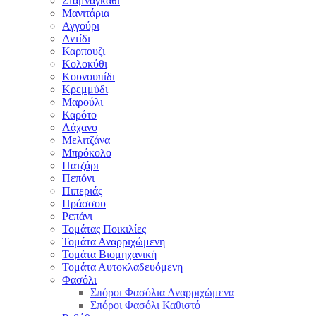
Σταμναγκάθι
Μανιτάρια
Αγγούρι
Αντίδι
Καρπουζι
Κολοκύθι
Κουνουπίδι
Κρεμμύδι
Μαρούλι
Καρότο
Λάχανο
Μελιτζάνα
Μπρόκολο
Πατζάρι
Πεπόνι
Πιπεριάς
Πράσσου
Ρεπάνι
Τομάτας Ποικιλίες
Τομάτα Αναρριχώμενη
Τομάτα Βιομηχανική
Τομάτα Αυτοκλαδευόμενη
Φασόλι
Σπόροι Φασόλια Αναρριχώμενα
Σπόροι Φασόλι Καθιστό