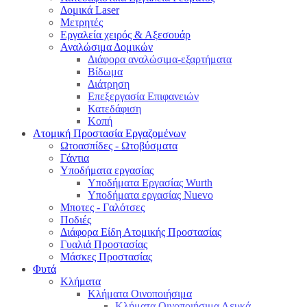
Δομικά Laser
Μετρητές
Εργαλεία χειρός & Αξεσουάρ
Αναλώσιμα Δομικών
Διάφορα αναλώσιμα-εξαρτήματα
Βίδωμα
Διάτρηση
Επεξεργασία Επιφανειών
Κατεδάφιση
Κοπή
Ατομική Προστασία Εργαζομένων
Ωτοασπίδες - Ωτοβύσματα
Γάντια
Υποδήματα εργασίας
Υποδήματα Εργασίας Wurth
Υποδήματα εργασίας Nuevo
Μποτες - Γαλότσες
Ποδιές
Διάφορα Είδη Ατομικής Προστασίας
Γυαλιά Προστασίας
Μάσκες Προστασίας
Φυτά
Κλήματα
Κλήματα Οινοποιήσιμα
Κλήματα Οινοποιήσιμα Λευκά