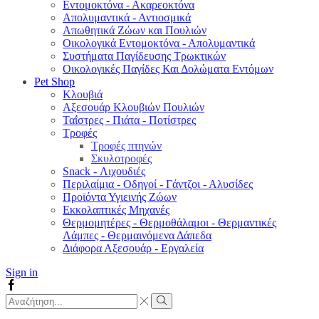
Εντομοκτόνα - Ακαρεοκτόνα
Απολυμαντικά - Αντιοσμικά
Απωθητικά Ζώων και Πουλιών
Οικολογικά Εντομοκτόνα - Απολυμαντικά
Συστήματα Παγίδευσης Τρωκτικών
Οικολογικές Παγίδες Και Δολώματα Εντόμων
Pet Shop
Κλουβιά
Αξεσουάρ Κλουβιών Πουλιών
Ταΐστρες - Πιάτα - Ποτίστρες
Τροφές
Τροφές πτηνών
Σκυλοτροφές
Snack - Λιχουδιές
Περιλαίμια - Οδηγοί - Γάντζοι - Αλυσίδες
Προϊόντα Υγιεινής Ζώων
Εκκολαπτικές Μηχανές
Θερμομητέρες - Θερμοθάλαμοι - Θερμαντικές
Λάμπες - Θερμαινόμενα Δάπεδα
Διάφορα Αξεσουάρ - Εργαλεία
Sign in
Facebook
Search
input
Search