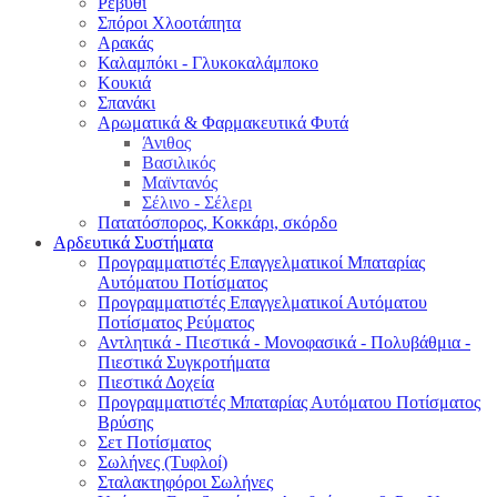
Ρεβύθι
Σπόροι Χλοοτάπητα
Αρακάς
Καλαμπόκι - Γλυκοκαλάμποκο
Κουκιά
Σπανάκι
Αρωματικά & Φαρμακευτικά Φυτά
Άνιθος
Βασιλικός
Μαϊντανός
Σέλινο - Σέλερι
Πατατόσπορος, Κοκκάρι, σκόρδο
Αρδευτικά Συστήματα
Προγραμματιστές Επαγγελματικοί Μπαταρίας
Αυτόματου Ποτίσματος
Προγραμματιστές Επαγγελματικοί Αυτόματου
Ποτίσματος Ρεύματος
Αντλητικά - Πιεστικά - Μονοφασικά - Πολυβάθμια -
Πιεστικά Συγκροτήματα
Πιεστικά Δοχεία
Προγραμματιστές Μπαταρίας Αυτόματου Ποτίσματος
Βρύσης
Σετ Ποτίσματος
Σωλήνες (Τυφλοί)
Σταλακτηφόροι Σωλήνες