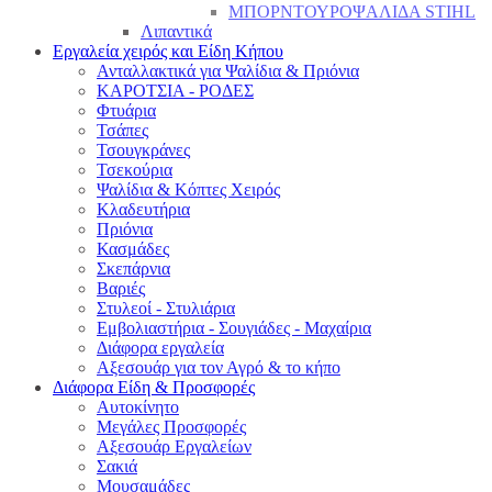
ΜΠΟΡΝΤΟΥΡΟΨΑΛΙΔΑ STIHL
Λιπαντικά
Εργαλεία χειρός και Είδη Κήπου
Ανταλλακτικά για Ψαλίδια & Πριόνια
ΚΑΡΟΤΣΙΑ - ΡΟΔΕΣ
Φτυάρια
Τσάπες
Τσουγκράνες
Τσεκούρια
Ψαλίδια & Κόπτες Χειρός
Κλαδευτήρια
Πριόνια
Κασμάδες
Σκεπάρνια
Βαριές
Στυλεοί - Στυλιάρια
Εμβολιαστήρια - Σουγιάδες - Μαχαίρια
Διάφορα εργαλεία
Αξεσουάρ για τον Αγρό & το κήπο
Διάφορα Είδη & Προσφορές
Αυτοκίνητο
Μεγάλες Προσφορές
Αξεσουάρ Εργαλείων
Σακιά
Μουσαμάδες