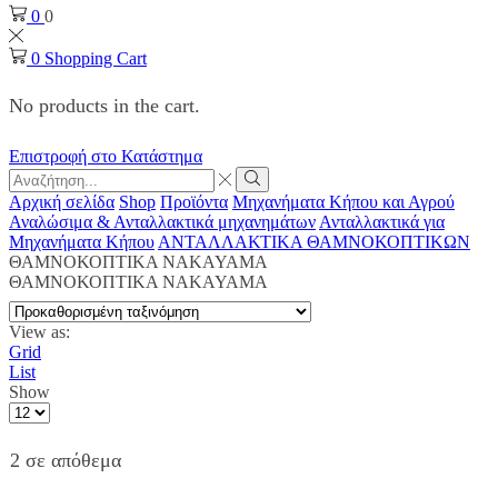
0
0
0
Shopping Cart
No products in the cart.
Επιστροφή στο Κατάστημα
Search
input
Search
Αρχική σελίδα
Shop
Προϊόντα
Μηχανήματα Κήπου και Αγρού
Αναλώσιμα & Ανταλλακτικά μηχανημάτων
Ανταλλακτικά για
Μηχανήματα Κήπου
ΑΝΤΑΛΛΑΚΤΙΚΑ ΘΑΜΝΟΚΟΠΤΙΚΩΝ
ΘΑΜΝΟΚΟΠΤΙΚΑ NAKAYAMA
ΘΑΜΝΟΚΟΠΤΙΚΑ NAKAYAMA
View as:
Grid
List
Show
Products
per
page
2 σε απόθεμα