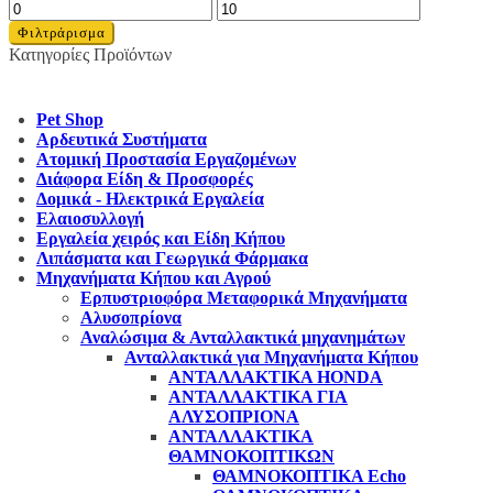
Ελάχιστη
Μέγιστη
τιμή
τιμή
Φιλτράρισμα
Κατηγορίες Προϊόντων
Pet Shop
Αρδευτικά Συστήματα
Ατομική Προστασία Εργαζομένων
Διάφορα Είδη & Προσφορές
Δομικά - Ηλεκτρικά Εργαλεία
Ελαιοσυλλογή
Εργαλεία χειρός και Είδη Κήπου
Λιπάσματα και Γεωργικά Φάρμακα
Μηχανήματα Κήπου και Αγρού
Eρπυστριοφόρα Μεταφορικά Μηχανήματα
Αλυσοπρίονα
Αναλώσιμα & Ανταλλακτικά μηχανημάτων
Ανταλλακτικά για Μηχανήματα Κήπου
ΑΝΤΑΛΛΑΚΤΙΚΑ HONDA
ΑΝΤΑΛΛΑΚΤΙΚΑ ΓΙΑ
ΑΛΥΣΟΠΡΙΟΝΑ
ΑΝΤΑΛΛΑΚΤΙΚΑ
ΘΑΜΝΟΚΟΠΤΙΚΩΝ
ΘΑΜΝΟΚΟΠΤΙΚΑ Echo