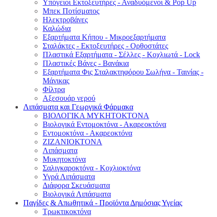
Υπόγειοι Εκτοξευτήρες - Αναδυόμενοι & Pop Up
Μπεκ Ποτίσματος
Ηλεκτροβάνες
Καλώδια
Εξαρτήματα Κήπου - Μικροεξαρτήματα
Σταλάκτες - Εκτοξευτήρες - Ορθοστάτες
Πλαστικά Εξαρτήματα - Σέλλες - Κοχλιωτά - Lock
Πλαστικές Βάνες - Βανάκια
Εξαρτήματα Φις Σταλακτηφόρου Σωλήνα - Ταινίας -
Μάνικας
Φίλτρα
Αξεσουάρ νερού
Λιπάσματα και Γεωργικά Φάρμακα
ΒΙΟΛΟΓΙΚΑ ΜΥΚΗΤΟΚΤΟΝΑ
Βιολογικά Εντομοκτόνα - Ακαρεοκτόνα
Εντομοκτόνα - Ακαρεοκτόνα
ΖΙΖΑΝΙΟΚΤΟΝΑ
Λιπάσματα
Μυκητοκτόνα
Σαλιγκαροκτόνα - Κοχλιοκτόνα
Υγρά Λιπάσματα
Διάφορα Σκευάσματα
Βιολογικά Λιπάσματα
Παγίδες & Απωθητικά - Προϊόντα Δημόσιας Υγείας
Τρωκτικοκτόνα