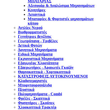
ΜΠΑΤΑΡΙAΣ
Αξεσουάρ & Αναλώσιμα Μηχανημάτων
Κινητήρες
Λιπαντικά
Μπαταρίες & Φορτιστές μηχανημάτων
κήπου
Αντλίες Νερού
Βιοθρυμματιστές
Γεννήτριες βενζίνης
Γεωτρύπανα - Τριβέλες
Δετικά Φυτών
Δονητικά Μηχανήματα
Ειδικά Μηχανήματα
Εκχιονιστικά Μηχανήματα
Εξαγωγέας Χλοοτάπητα
Εξαερωτήρες - Αραιωτές Γκαζόν
Θαμνοκοπτικά - Χορτοκοπτικά
ΚΑΤΑΣΤΡΟΦΕΙΣ ΑΥΤΟΚΙΝΟΥΜΕΝΟΙ
Κλαδοτεμαχιστές
Μπορντουροψάλιδα
Πλυστικά
Πολυμηχανήματα - Combi
Φρέζες - Σκαπτικά
Φυσητήρες - Σκούπες
Χλοοκοπτικά Τρακτέρ