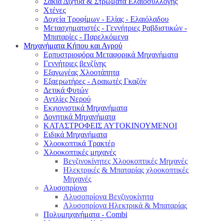
Σακιά Δίχτυα & Στρώματα Ελαιοσυλλογής
Χτένες
Δοχεία Τροφίμων - Ελίας - Ελαιόλαδου
Μετασχηματιστές - Γεννήτριες Ραβδιστικών -
Μπαταρίες - Παρελκόμενα
Μηχανήματα Κήπου και Αγρού
Eρπυστριοφόρα Μεταφορικά Μηχανήματα
Γεννήτριες βενζίνης
Εξαγωγέας Χλοοτάπητα
Εξαερωτήρες - Αραιωτές Γκαζόν
Δετικά Φυτών
Αντλίες Νερού
Εκχιονιστικά Μηχανήματα
Δονητικά Μηχανήματα
ΚΑΤΑΣΤΡΟΦΕΙΣ ΑΥΤΟΚΙΝΟΥΜΕΝΟΙ
Ειδικά Μηχανήματα
Χλοοκοπτικά Τρακτέρ
Χλοοκοπτικές μηχανές
Βενζινοκίνητες Χλοοκοπτικές Μηχανές
Ηλεκτρικές & Μπαταρίας χλοοκοπτικές
Μηχανές
Αλυσοπρίονα
Αλυσοπρίονα Βενζινοκίνητα
Αλυσοπρίονα Ηλεκτρικά & Μπαταρίας
Πολυμηχανήματα - Combi