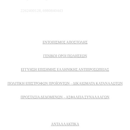
Τηλέφωνο:
2262400128, 6980840443
Πληροφοριες
ΕΝΤΟΠΙΣΜΟΣ ΑΠΟΣΤΟΛΗΣ
ΓΕΝΙΚΟΙ ΟΡΟΙ ΠΩΛΗΣΕΩΝ
ΕΓΓΎΗΣΗ ΕΠΊΣΗΜΗΣ ΕΛΛΗΝΙΚΉΣ ΑΝΤΙΠΡΟΣΩΠΕΊΑΣ
ΠΟΛΙΤΙΚΉ ΕΠΙΣΤΡΟΦΏΝ ΠΡΟΪΌΝΤΩΝ – ΔΙΚΑΙΏΜΑΤΑ ΚΑΤΑΝΑΛΩΤΏΝ
ΠΡΟΣΤΑΣΊΑ ΔΕΔΟΜΈΝΩΝ – ΑΣΦΆΛΕΙΑ ΣΥΝΑΛΛΑΓΏΝ
Δειτε επισης
ΑΝΤΑΛΛΑΚΤΙΚΑ