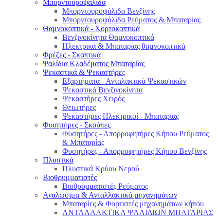
Μπορντουροψάλιδα
Μπορντουροψάλιδα Βενζίνης
Μπορντουροψάλιδα Ρεύματος & Μπαταρίας
Θαμνοκοπτικά - Χορτοκοπτικά
Βενζινοκίνητα Θαμνοκοπτικά
Ηλεκτρικά & Μπαταρίας θαμνοκοπτικά
Φρέζες - Σκαπτικά
Ψαλίδια Κλαδέματος Μπαταρίας
Ψεκαστικά & Ψεκαστήρες
Εξαρτήματα - Ανταλακτικά Ψεκαστικών
Ψεκαστικά Βενζινοκίνητα
Ψεκαστήρες Χειρός
Θειωτήρες
Ψεκαστήρες Ηλεκτρικοί - Μπαταρίας
Φυσητήρες - Σκούπες
Φυσητήρες - Απορροφητήρες Κήπου Ρεύματος
& Μπαταρίας
Φυσητήρες - Απορροφητήρες Κήπου Βενζίνης
Πλυστικά
Πλυστικά Κρύου Νερού
Βιοθρυμματιστές
Βιοθρυμματιστές Ρεύματος
Αναλώσιμα & Ανταλλακτικά μηχανημάτων
Μπαταρίες & Φορτιστές μηχανημάτων κήπου
ΑΝΤΑΛΛΑΚΤΙΚΑ ΨΑΛΙΔΙΩΝ ΜΠΑΤΑΡΙAΣ