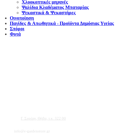
Χλοοκοπτικές μηχανές
Ψαλίδια Κλαδέματος Μπαταρίας
Ψεκαστικά & Ψεκαστήρες
Οινοποίηση
Παγίδες & Απωθητικά - Προϊόντα Δημόσιας Υγείας
Σπόροι
Φυτά
Αντιπροσωπεύουμε μεγάλες εταιρείες δομικών εργαλείων, μηχανημάτων κήπου
και εργαλείων χειρός, εργαλεία κήπου Αμπατζίδη και πολλά ακόμα, τα οποία
μπορείτε να ανακαλύψετε κάνοντας μια περιήγηση στην ιστοσελίδα μας, και
είμαστε σίγουροι ότι θα βρείτε πολλά προϊόντα που θα καλύψουν τις ανάγκες των
φυτών και του κήπου σας.
Διεύθυνση:
Γ. Σεφέρη, Θήβα, τ.κ. 322 00
Email:
info@e-gardenstore.gr