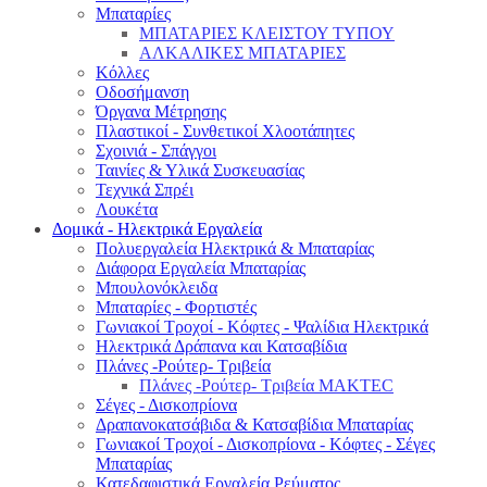
Μπαταρίες
ΜΠΑΤΑΡΙΕΣ ΚΛΕΙΣΤΟΥ ΤΥΠΟΥ
ΑΛΚΑΛΙΚΕΣ ΜΠΑΤΑΡΙΕΣ
Κόλλες
Οδοσήμανση
Όργανα Μέτρησης
Πλαστικοί - Συνθετικοί Χλοοτάπητες
Σχοινιά - Σπάγγοι
Ταινίες & Υλικά Συσκευασίας
Τεχνικά Σπρέι
Λουκέτα
Δομικά - Ηλεκτρικά Εργαλεία
Πολυεργαλεία Ηλεκτρικά & Μπαταρίας
Διάφορα Εργαλεία Μπαταρίας
Μπουλονόκλειδα
Μπαταρίες - Φορτιστές
Γωνιακοί Τροχοί - Κόφτες - Ψαλίδια Ηλεκτρικά
Ηλεκτρικά Δράπανα και Κατσαβίδια
Πλάνες -Ρούτερ- Τριβεία
Πλάνες -Ρούτερ- Τριβεία MAKTEC
Σέγες - Δισκοπρίονα
Δραπανοκατσάβιδα & Κατσαβίδια Μπαταρίας
Γωνιακοί Τροχοί - Δισκοπρίονα - Κόφτες - Σέγες
Μπαταρίας
Κατεδαφιστικά Εργαλεία Ρεύματος