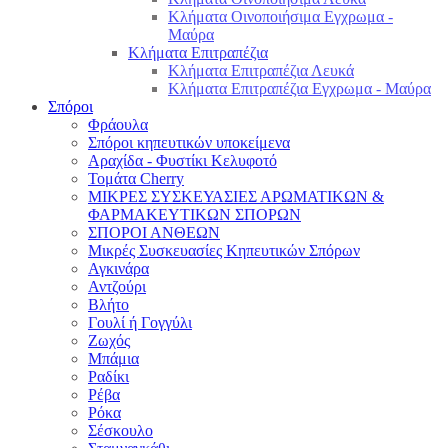
Κλήματα Οινοποιήσιμα Εγχρωμα -
Μαύρα
Κλήματα Επιτραπέζια
Κλήματα Επιτραπέζια Λευκά
Κλήματα Επιτραπέζια Εγχρωμα - Μαύρα
Σπόροι
Φράουλα
Σπόροι κηπευτικών υποκείμενα
Αραχίδα - Φυστίκι Κελυφοτό
Τομάτα Cherry
ΜΙΚΡΕΣ ΣΥΣΚΕΥΑΣΙΕΣ ΑΡΩΜΑΤΙΚΩΝ &
ΦΑΡΜΑΚΕΥΤΙΚΩΝ ΣΠΟΡΩΝ
ΣΠΟΡΟΙ ΑΝΘΕΩΝ
Μικρές Συσκευασίες Κηπευτικών Σπόρων
Αγκινάρα
Αντζούρι
Βλήτο
Γουλί ή Γογγύλι
Ζωχός
Μπάμια
Ραδίκι
Ρέβα
Ρόκα
Σέσκουλο