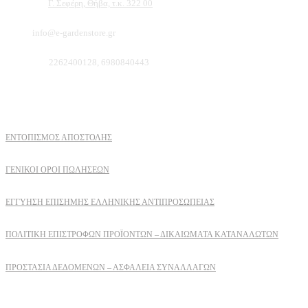
Διεύθυνση:
Γ. Σεφέρη, Θήβα, τ.κ. 322 00
Email:
info@e-gardenstore.gr
Τηλέφωνο:
2262400128, 6980840443
Πληροφοριες
ΕΝΤΟΠΙΣΜΟΣ ΑΠΟΣΤΟΛΗΣ
ΓΕΝΙΚΟΙ ΟΡΟΙ ΠΩΛΗΣΕΩΝ
ΕΓΓΎΗΣΗ ΕΠΊΣΗΜΗΣ ΕΛΛΗΝΙΚΉΣ ΑΝΤΙΠΡΟΣΩΠΕΊΑΣ
ΠΟΛΙΤΙΚΉ ΕΠΙΣΤΡΟΦΏΝ ΠΡΟΪΌΝΤΩΝ – ΔΙΚΑΙΏΜΑΤΑ ΚΑΤΑΝΑΛΩΤΏΝ
ΠΡΟΣΤΑΣΊΑ ΔΕΔΟΜΈΝΩΝ – ΑΣΦΆΛΕΙΑ ΣΥΝΑΛΛΑΓΏΝ
Δειτε επισης