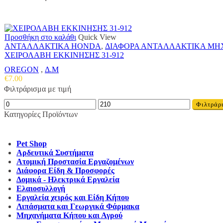
Προσθήκη στο καλάθι
Quick View
ΑΝΤΑΛΛΑΚΤΙΚΑ HONDA
,
ΔΙΑΦΟΡΑ ΑΝΤΑΛΛΑΚΤΙΚΑ Μ
ΧΕΙΡΟΛΑΒΗ ΕΚΚΙΝΗΣΗΣ 31-912
OREGON
,
Δ.Μ
€
7.00
Φιλτράρισμα με τιμή
Ελάχιστη
Μέγιστη
Φιλτράρ
τιμή
τιμή
Κατηγορίες Προϊόντων
Pet Shop
Αρδευτικά Συστήματα
Ατομική Προστασία Εργαζομένων
Διάφορα Είδη & Προσφορές
Δομικά - Ηλεκτρικά Εργαλεία
Ελαιοσυλλογή
Εργαλεία χειρός και Είδη Κήπου
Λιπάσματα και Γεωργικά Φάρμακα
Μηχανήματα Κήπου και Αγρού