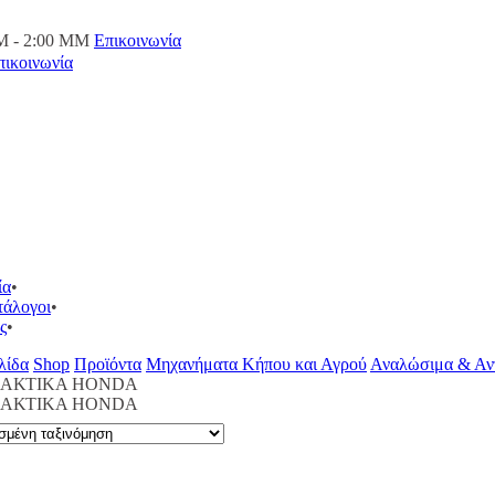
M - 2:00 ΜΜ
Επικοινωνία
πικοινωνία
ία
τάλογοι
ς
λίδα
Shop
Προϊόντα
Μηχανήματα Κήπου και Αγρού
Αναλώσιμα & Αν
ΑΚΤΙΚΑ HONDA
ΑΚΤΙΚΑ HONDA