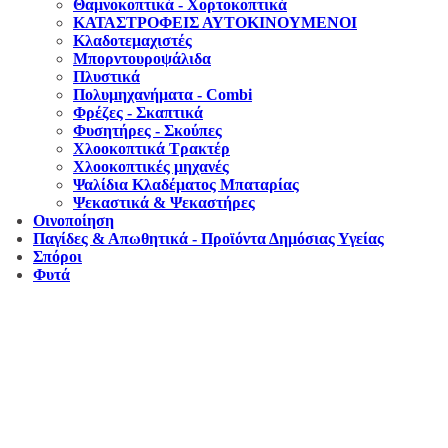
Θαμνοκοπτικά - Χορτοκοπτικά
ΚΑΤΑΣΤΡΟΦΕΙΣ ΑΥΤΟΚΙΝΟΥΜΕΝΟΙ
Κλαδοτεμαχιστές
Μπορντουροψάλιδα
Πλυστικά
Πολυμηχανήματα - Combi
Φρέζες - Σκαπτικά
Φυσητήρες - Σκούπες
Χλοοκοπτικά Τρακτέρ
Χλοοκοπτικές μηχανές
Ψαλίδια Κλαδέματος Μπαταρίας
Ψεκαστικά & Ψεκαστήρες
Οινοποίηση
Παγίδες & Απωθητικά - Προϊόντα Δημόσιας Υγείας
Σπόροι
Φυτά
Αντιπροσωπεύουμε μεγάλες εταιρείες δομικών εργαλείων, μηχανημάτων κήπου και ε
ότι θα βρείτε πολλά προϊόντα που θα καλύψουν τις ανάγκες των φυτών και του κήπ