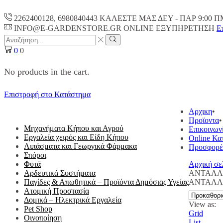
2262400128, 6980840443 ΚΑΛΕΣΤΕ ΜΑΣ ΔΕΥ - ΠΑΡ 9:00 Π
INFO@E-GARDENSTORE.GR ONLINE ΕΞΥΠΗΡΕΤΗΣH
Ε
Search
input
Search
0
0
No products in the cart.
Επιστροφή στο Κατάστημα
ΟΛΕΣ ΟΙ ΚΑΤΗΓΟΡΙΕΣ
Αρχικη
Προϊοντα
Μηχανήματα Κήπου και Αγρού
Επικοινων
Εργαλεία χειρός και Είδη Κήπου
Online Κα
Λιπάσματα και Γεωργικά Φάρμακα
Προσφορέ
Σπόροι
Φυτά
Αρχική σε
Αρδευτικά Συστήματα
ΑΝΤΑΛΛ
Παγίδες & Απωθητικά – Προϊόντα Δημόσιας Υγείας
ΑΝΤΑΛΛ
Ατομική Προστασία
Δομικά – Ηλεκτρικά Εργαλεία
View as:
Pet Shop
Grid
Οινοποίηση
List