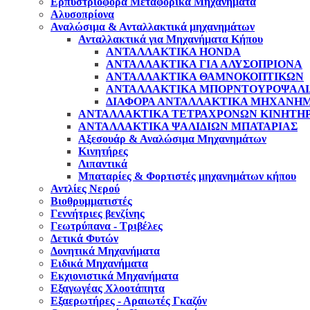
Eρπυστριοφόρα Μεταφορικά Μηχανήματα
Αλυσοπρίονα
Αναλώσιμα & Ανταλλακτικά μηχανημάτων
Ανταλλακτικά για Μηχανήματα Κήπου
ΑΝΤΑΛΛΑΚΤΙΚΑ HONDA
ΑΝΤΑΛΛΑΚΤΙΚΑ ΓΙΑ ΑΛΥΣΟΠΡΙΟΝΑ
ΑΝΤΑΛΛΑΚΤΙΚΑ ΘΑΜΝΟΚΟΠΤΙΚΩΝ
ΑΝΤΑΛΛΑΚΤΙΚΑ ΜΠΟΡΝΤΟΥΡΟΨΑΛ
ΔΙΑΦΟΡΑ ΑΝΤΑΛΛΑΚΤΙΚΑ ΜΗΧΑΝΗ
ΑΝΤΑΛΛΑΚΤΙΚΑ ΤΕΤΡΑΧΡΟΝΩΝ ΚΙΝΗΤΗ
ΑΝΤΑΛΛΑΚΤΙΚΑ ΨΑΛΙΔΙΩΝ ΜΠΑΤΑΡΙAΣ
Αξεσουάρ & Αναλώσιμα Μηχανημάτων
Κινητήρες
Λιπαντικά
Μπαταρίες & Φορτιστές μηχανημάτων κήπου
Αντλίες Νερού
Βιοθρυμματιστές
Γεννήτριες βενζίνης
Γεωτρύπανα - Τριβέλες
Δετικά Φυτών
Δονητικά Μηχανήματα
Ειδικά Μηχανήματα
Εκχιονιστικά Μηχανήματα
Εξαγωγέας Χλοοτάπητα
Εξαερωτήρες - Αραιωτές Γκαζόν