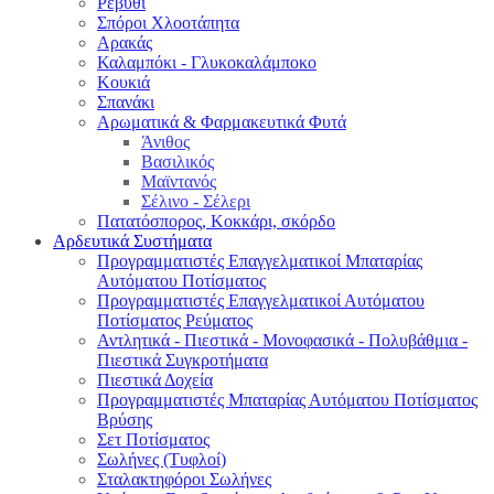
Ρεβύθι
Σπόροι Χλοοτάπητα
Αρακάς
Καλαμπόκι - Γλυκοκαλάμποκο
Κουκιά
Σπανάκι
Αρωματικά & Φαρμακευτικά Φυτά
Άνιθος
Βασιλικός
Μαϊντανός
Σέλινο - Σέλερι
Πατατόσπορος, Κοκκάρι, σκόρδο
Αρδευτικά Συστήματα
Προγραμματιστές Επαγγελματικοί Μπαταρίας
Αυτόματου Ποτίσματος
Προγραμματιστές Επαγγελματικοί Αυτόματου
Ποτίσματος Ρεύματος
Αντλητικά - Πιεστικά - Μονοφασικά - Πολυβάθμια -
Πιεστικά Συγκροτήματα
Πιεστικά Δοχεία
Προγραμματιστές Μπαταρίας Αυτόματου Ποτίσματος
Βρύσης
Σετ Ποτίσματος
Σωλήνες (Τυφλοί)
Σταλακτηφόροι Σωλήνες