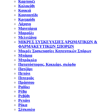
Καρπουζι
Κολοκύθι
Κουκιά
Κουνουπίδι
Κρεμμύδι
Λάχανο
Μανιτάρια
Μαρούλι
Μελιτζάνα
ΜΙΚΡΕΣ ΣΥΣΚΕΥΑΣΙΕΣ ΑΡΩΜΑΤΙΚΩΝ &
ΦΑΡΜΑΚΕΥΤΙΚΩΝ ΣΠΟΡΩΝ
Μικρές Συσκευασίες Κηπευτικών Σπόρων
Μπάμια
Μπρόκολο
Πατατόσπορος, Κοκκάρι, σκόρδο
Πατζάρι
Πεπόνι
Πιπεριάς
Πράσσου
Ραδίκι
Ρέβα
Ρεβύθι
Ρεπάνι
Ρόκα
Σέσκουλο