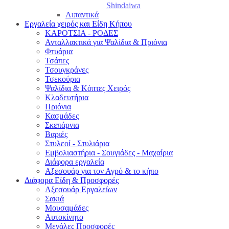
Shindaiwa
Λιπαντικά
Εργαλεία χειρός και Είδη Κήπου
ΚΑΡΟΤΣΙΑ - ΡΟΔΕΣ
Ανταλλακτικά για Ψαλίδια & Πριόνια
Φτυάρια
Τσάπες
Τσουγκράνες
Τσεκούρια
Ψαλίδια & Κόπτες Χειρός
Κλαδευτήρια
Πριόνια
Κασμάδες
Σκεπάρνια
Βαριές
Στυλεοί - Στυλιάρια
Εμβολιαστήρια - Σουγιάδες - Μαχαίρια
Διάφορα εργαλεία
Αξεσουάρ για τον Αγρό & το κήπο
Διάφορα Είδη & Προσφορές
Αξεσουάρ Εργαλείων
Σακιά
Μουσαμάδες
Αυτοκίνητο
Μεγάλες Προσφορές