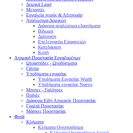
Δομικά Laser
Μετρητές
Εργαλεία χειρός & Αξεσουάρ
Αναλώσιμα Δομικών
Διάφορα αναλώσιμα-εξαρτήματα
Βίδωμα
Διάτρηση
Επεξεργασία Επιφανειών
Κατεδάφιση
Κοπή
Ατομική Προστασία Εργαζομένων
Ωτοασπίδες - Ωτοβύσματα
Γάντια
Υποδήματα εργασίας
Υποδήματα Εργασίας Wurth
Υποδήματα εργασίας Nuevo
Μποτες - Γαλότσες
Ποδιές
Διάφορα Είδη Ατομικής Προστασίας
Γυαλιά Προστασίας
Μάσκες Προστασίας
Φυτά
Κλήματα
Κλήματα Οινοποιήσιμα
Κλήματα Οινοποιήσιμα Λευκά