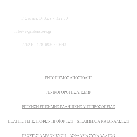
φυτών και του κήπου σας.
Διεύθυνση:
Γ. Σεφέρη, Θήβα, τ.κ. 322 00
Email:
info@e-gardenstore.gr
Τηλέφωνο:
2262400128, 6980840443
Πληροφοριες
ΕΝΤΟΠΙΣΜΟΣ ΑΠΟΣΤΟΛΗΣ
ΓΕΝΙΚΟΙ ΟΡΟΙ ΠΩΛΗΣΕΩΝ
ΕΓΓΎΗΣΗ ΕΠΊΣΗΜΗΣ ΕΛΛΗΝΙΚΉΣ ΑΝΤΙΠΡΟΣΩΠΕΊΑΣ
ΠΟΛΙΤΙΚΉ ΕΠΙΣΤΡΟΦΏΝ ΠΡΟΪΌΝΤΩΝ – ΔΙΚΑΙΏΜΑΤΑ ΚΑΤΑΝΑΛΩΤΏΝ
ΠΡΟΣΤΑΣΊΑ ΔΕΔΟΜΈΝΩΝ – ΑΣΦΆΛΕΙΑ ΣΥΝΑΛΛΑΓΏΝ