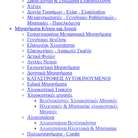
Σακιά Δίχτυα & Στρώματα Ελαιοσυλλογής
Χτένες
Δοχεία Τροφίμων - Ελίας - Ελαιόλαδου
Μετασχηματιστές - Γεννήτριες Ραβδιστικών -
Μπαταρίες - Παρελκόμενα
Μηχανήματα Κήπου και Αγρού
Eρπυστριοφόρα Μεταφορικά Μηχανήματα
Γεννήτριες βενζίνης
Εξαγωγέας Χλοοτάπητα
Εξαερωτήρες - Αραιωτές Γκαζόν
Δετικά Φυτών
Αντλίες Νερού
Εκχιονιστικά Μηχανήματα
Δονητικά Μηχανήματα
ΚΑΤΑΣΤΡΟΦΕΙΣ ΑΥΤΟΚΙΝΟΥΜΕΝΟΙ
Ειδικά Μηχανήματα
Χλοοκοπτικά Τρακτέρ
Χλοοκοπτικές μηχανές
Βενζινοκίνητες Χλοοκοπτικές Μηχανές
Ηλεκτρικές & Μπαταρίας χλοοκοπτικές
Μηχανές
Αλυσοπρίονα
Αλυσοπρίονα Βενζινοκίνητα
Αλυσοπρίονα Ηλεκτρικά & Μπαταρίας
Πολυμηχανήματα - Combi