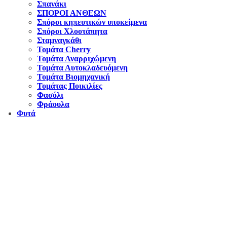
Σπανάκι
ΣΠΟΡΟΙ ΑΝΘΕΩΝ
Σπόροι κηπευτικών υποκείμενα
Σπόροι Χλοοτάπητα
Σταμναγκάθι
Τομάτα Cherry
Τομάτα Αναρριχώμενη
Τομάτα Αυτοκλαδευόμενη
Τομάτα Βιομηχανική
Τομάτας Ποικιλίες
Φασόλι
Φράουλα
Φυτά
Αντιπροσωπεύουμε μεγάλες εταιρείες δομικών εργαλείων, μηχανημάτων κήπου
και εργαλείων χειρός, εργαλεία κήπου Αμπατζίδη και πολλά ακόμα, τα οποία
μπορείτε να ανακαλύψετε κάνοντας μια περιήγηση στην ιστοσελίδα μας, και
είμαστε σίγουροι ότι θα βρείτε πολλά προϊόντα που θα καλύψουν τις ανάγκες των