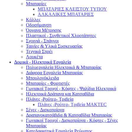
Μπαταρίες
ΜΠΑΤΑΡΙΕΣ ΚΛΕΙΣΤΟΥ ΤΥΠΟΥ
ΑΛΚΑΛΙΚΕΣ ΜΠΑΤΑΡΙΕΣ
Κόλλες
Οδοσήμανση
Όργανα Μέτρησης
Πλαστικοί - Συνθετικοί Χλοοτάπητες
Σχοινιά - Σπάγγοι
Ταινίες & Υλικά Συσκευασίας
Τεχνικά Σπρέι
Λουκέτα
Δομικά - Ηλεκτρικά Εργαλεία
Πολυεργαλεία Ηλεκτρικά & Μπαταρίας
Διάφορα Εργαλεία Μπαταρίας
Μπουλονόκλειδα
Μπαταρίες - Φορτιστές
Γωνιακοί Τροχοί - Κόφτες - Ψαλίδια Ηλεκτρικά
Ηλεκτρικά Δράπανα και Κατσαβίδια
Πλάνες -Ρούτερ- Τριβεία
Πλάνες -Ρούτερ- Τριβεία MAKTEC
Σέγες - Δισκοπρίονα
Δραπανοκατσάβιδα & Κατσαβίδια Μπαταρίας
Γωνιακοί Τροχοί - Δισκοπρίονα - Κόφτες - Σέγες
Μπαταρίας
Κατεδαφιστικά Εργαλεία Ρεύματος