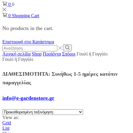
0
0
0
Shopping Cart
No products in the cart.
Επιστροφή στο Κατάστημα
Search
input
Search
Αρχική σελίδα
Shop
Προϊόντα
Σπόροι
Γουλί ή Γογγύλι
Γουλί ή Γογγύλι
ΔΙΑΘΕΣΙΜΟΤΗΤΑ: Συνήθως 1-5 ημέρες κατόπιν
παραγγελίας
info@e-gardenstore.gr
View as:
Grid
List