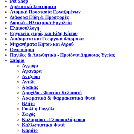
Pet Shop
Αρδευτικά Συστήματα
Ατομική Προστασία Εργαζομένων
Διάφορα Είδη & Προσφορές
Δομικά - Ηλεκτρικά Εργαλεία
Ελαιοσυλλογή
Εργαλεία χειρός και Είδη Κήπου
Λιπάσματα και Γεωργικά Φάρμακα
Μηχανήματα Κήπου και Αγρού
Οινοποίηση
Παγίδες & Απωθητικά - Προϊόντα Δημόσιας Υγείας
Σπόροι
Αγγούρι
Αγκινάρα
Αντζούρι
Αντίδι
Αρακάς
Αραχίδα - Φυστίκι Κελυφοτό
Αρωματικά & Φαρμακευτικά Φυτά
Βλήτο
Γουλί ή Γογγύλι
Ζωχός
Καλαμπόκι - Γλυκοκαλάμποκο
Καλλωπιστικά Φυτά
Καρότο