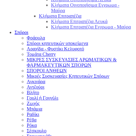
Κλήματα Οινοποιήσιμα Εγχρωμα -
Μαύρα
Κλήματα Επιτραπέζια
Κλήματα Επιτραπέζια Λευκά
Κλήματα Επιτραπέζια Εγχρωμα - Μαύρα
Σπόροι
Φράουλα
Σπόροι κηπευτικών υποκείμενα
Αραχίδα - Φυστίκι Κελυφοτό
Τομάτα Cherry
ΜΙΚΡΕΣ ΣΥΣΚΕΥΑΣΙΕΣ ΑΡΩΜΑΤΙΚΩΝ &
ΦΑΡΜΑΚΕΥΤΙΚΩΝ ΣΠΟΡΩΝ
ΣΠΟΡΟΙ ΑΝΘΕΩΝ
Μικρές Συσκευασίες Κηπευτικών Σπόρων
Αγκινάρα
Αντζούρι
Βλήτο
Γουλί ή Γογγύλι
Ζωχός
Μπάμια
Ραδίκι
Ρέβα
Ρόκα
Σέσκουλο