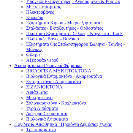
Υπόγειοι Εκτοξευτήρες - Αναδυόμενοι & Pop Up
Μπεκ Ποτίσματος
Ηλεκτροβάνες
Καλώδια
Εξαρτήματα Κήπου - Μικροεξαρτήματα
Σταλάκτες - Εκτοξευτήρες - Ορθοστάτες
Πλαστικά Εξαρτήματα - Σέλλες - Κοχλιωτά - Lock
Πλαστικές Βάνες - Βανάκια
Εξαρτήματα Φις Σταλακτηφόρου Σωλήνα - Ταινίας -
Μάνικας
Φίλτρα
Αξεσουάρ νερού
Λιπάσματα και Γεωργικά Φάρμακα
ΒΙΟΛΟΓΙΚΑ ΜΥΚΗΤΟΚΤΟΝΑ
Βιολογικά Εντομοκτόνα - Ακαρεοκτόνα
Εντομοκτόνα - Ακαρεοκτόνα
ΖΙΖΑΝΙΟΚΤΟΝΑ
Λιπάσματα
Μυκητοκτόνα
Σαλιγκαροκτόνα - Κοχλιοκτόνα
Υγρά Λιπάσματα
Διάφορα Σκευάσματα
Βιολογικά Λιπάσματα
Παγίδες & Απωθητικά - Προϊόντα Δημόσιας Υγείας
Τρωκτικοκτόνα