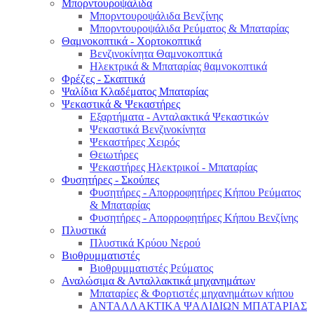
Μπορντουροψάλιδα
Μπορντουροψάλιδα Βενζίνης
Μπορντουροψάλιδα Ρεύματος & Μπαταρίας
Θαμνοκοπτικά - Χορτοκοπτικά
Βενζινοκίνητα Θαμνοκοπτικά
Ηλεκτρικά & Μπαταρίας θαμνοκοπτικά
Φρέζες - Σκαπτικά
Ψαλίδια Κλαδέματος Μπαταρίας
Ψεκαστικά & Ψεκαστήρες
Εξαρτήματα - Ανταλακτικά Ψεκαστικών
Ψεκαστικά Βενζινοκίνητα
Ψεκαστήρες Χειρός
Θειωτήρες
Ψεκαστήρες Ηλεκτρικοί - Μπαταρίας
Φυσητήρες - Σκούπες
Φυσητήρες - Απορροφητήρες Κήπου Ρεύματος
& Μπαταρίας
Φυσητήρες - Απορροφητήρες Κήπου Βενζίνης
Πλυστικά
Πλυστικά Κρύου Νερού
Βιοθρυμματιστές
Βιοθρυμματιστές Ρεύματος
Αναλώσιμα & Ανταλλακτικά μηχανημάτων
Μπαταρίες & Φορτιστές μηχανημάτων κήπου
ΑΝΤΑΛΛΑΚΤΙΚΑ ΨΑΛΙΔΙΩΝ ΜΠΑΤΑΡΙAΣ