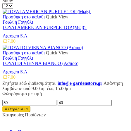
Show
Products
per
page
Προσθήκη στο καλάθι
Quick View
Γουλί ή Γογγύλι
ΓΟΥΛΙ AMERICAN PURPLE TOP (Μωβ)
Agrogen S.A.
€
37.00
Προσθήκη στο καλάθι
Quick View
Γουλί ή Γογγύλι
ΓΟΥΛΙ DI VIENNA BIANCO (Άσπρο)
Agrogen S.A.
€
37.00
Ζητήστε εδώ διαθεσιμότητα.
info
@
e
-
gardenstore
.
gr
Απάντηση
λαμβάνετε από 9:00 πμ έως 15:00μμ
Φιλτράρισμα με τιμή
Ελάχιστη
Μέγιστη
τιμή
τιμή
Φιλτράρισμα
Κατηγορίες Προϊόντων