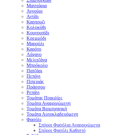
Σταμναγκάθι
Μανιτάρια
Αγγούρι
Αντίδι
Καρπουζι
Κολοκύθι
Κουνουπίδι
Κρεμμύδι
Μαρούλι
Καρότο
Λάχανο
Μελιτζάνα
Μπρόκολο
Πατζάρι
Πεπόνι
Πιπεριάς
Πράσσου
Ρεπάνι
Τομάτας Ποικιλίες
Τομάτα Αναρριχώμενη
Τομάτα Βιομηχανική
Τομάτα Αυτοκλαδευόμενη
Φασόλι
Σπόροι Φασόλια Αναρριχώμενα
Σπόροι Φασόλι Καθιστό