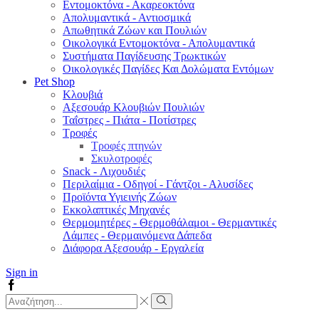
Εντομοκτόνα - Ακαρεοκτόνα
Απολυμαντικά - Αντιοσμικά
Απωθητικά Ζώων και Πουλιών
Οικολογικά Εντομοκτόνα - Απολυμαντικά
Συστήματα Παγίδευσης Τρωκτικών
Οικολογικές Παγίδες Και Δολώματα Εντόμων
Pet Shop
Κλουβιά
Αξεσουάρ Κλουβιών Πουλιών
Ταΐστρες - Πιάτα - Ποτίστρες
Τροφές
Τροφές πτηνών
Σκυλοτροφές
Snack - Λιχουδιές
Περιλαίμια - Οδηγοί - Γάντζοι - Αλυσίδες
Προϊόντα Υγιεινής Ζώων
Εκκολαπτικές Μηχανές
Θερμομητέρες - Θερμοθάλαμοι - Θερμαντικές
Λάμπες - Θερμαινόμενα Δάπεδα
Διάφορα Αξεσουάρ - Εργαλεία
Sign in
Facebook
Search
input
Search