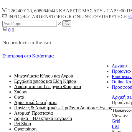
2262400128, 6980840443 ΚΑΛΕΣΤΕ ΜΑΣ ΔΕΥ - ΠΑΡ 9:00 Π
INFO@E-GARDENSTORE.GR ONLINE ΕΞΥΠΗΡΕΤΗΣH
Ε
Search
input
Search
0
0
No products in the cart.
Επιστροφή στο Κατάστημα
ΟΛΕΣ ΟΙ ΚΑΤΗΓΟΡΙΕΣ
Αρχικη
Προϊοντα
Μηχανήματα Κήπου και Αγρού
Επικοινων
Εργαλεία χειρός και Είδη Κήπου
Online Κα
Λιπάσματα και Γεωργικά Φάρμακα
Προσφορέ
Σπόροι
Φυτά
Αρχική σε
Αρδευτικά Συστήματα
Προϊόντα
Παγίδες & Απωθητικά – Προϊόντα Δημόσιας Υγείας
Ατομική Προστασία
View as:
Δομικά – Ηλεκτρικά Εργαλεία
Grid
Pet Shop
List
Οινοποίηση
Show