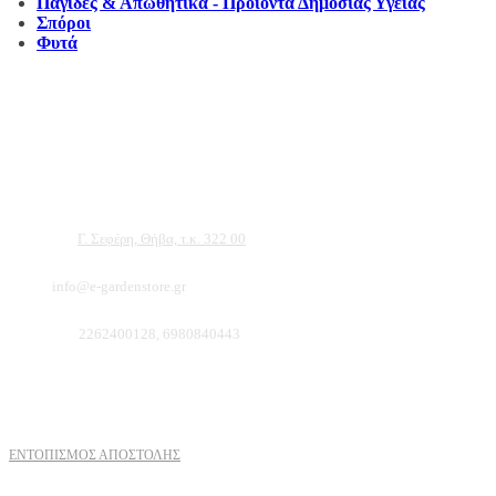
Παγίδες & Απωθητικά - Προϊόντα Δημόσιας Υγείας
Σπόροι
Φυτά
Αντιπροσωπεύουμε μεγάλες εταιρείες δομικών εργαλείων, μηχανημάτων κήπου και ε
ότι θα βρείτε πολλά προϊόντα που θα καλύψουν τις ανάγκες των φυτών και του κήπ
Διεύθυνση:
Γ. Σεφέρη, Θήβα, τ.κ. 322 00
Email:
info@e-gardenstore.gr
Τηλέφωνο:
2262400128, 6980840443
Πληροφοριες
ΕΝΤΟΠΙΣΜΟΣ ΑΠΟΣΤΟΛΗΣ