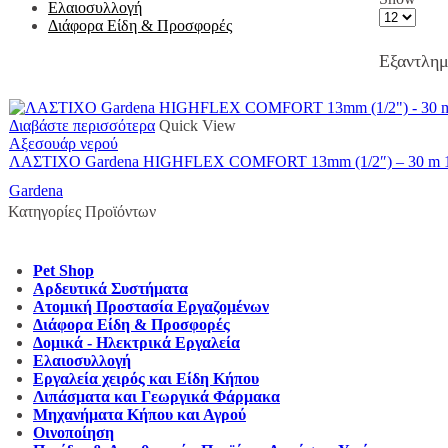
Ελαιοσυλλογή
Products
Διάφορα Είδη & Προσφορές
per
page
Εξαντλη
Διαβάστε περισσότερα
Quick View
Αξεσουάρ νερού
ΛΑΣΤΙΧΟ Gardena HIGHFLEX COMFORT 13mm (1/2″) – 30 m 1
Gardena
Κατηγορίες Προϊόντων
Pet Shop
Αρδευτικά Συστήματα
Ατομική Προστασία Εργαζομένων
Διάφορα Είδη & Προσφορές
Δομικά - Ηλεκτρικά Εργαλεία
Ελαιοσυλλογή
Εργαλεία χειρός και Είδη Κήπου
Λιπάσματα και Γεωργικά Φάρμακα
Μηχανήματα Κήπου και Αγρού
Οινοποίηση