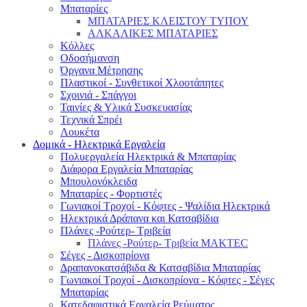
Μπαταρίες
ΜΠΑΤΑΡΙΕΣ ΚΛΕΙΣΤΟΥ ΤΥΠΟΥ
ΑΛΚΑΛΙΚΕΣ ΜΠΑΤΑΡΙΕΣ
Κόλλες
Οδοσήμανση
Όργανα Μέτρησης
Πλαστικοί - Συνθετικοί Χλοοτάπητες
Σχοινιά - Σπάγγοι
Ταινίες & Υλικά Συσκευασίας
Τεχνικά Σπρέι
Λουκέτα
Δομικά - Ηλεκτρικά Εργαλεία
Πολυεργαλεία Ηλεκτρικά & Μπαταρίας
Διάφορα Εργαλεία Μπαταρίας
Μπουλονόκλειδα
Μπαταρίες - Φορτιστές
Γωνιακοί Τροχοί - Κόφτες - Ψαλίδια Ηλεκτρικά
Ηλεκτρικά Δράπανα και Κατσαβίδια
Πλάνες -Ρούτερ- Τριβεία
Πλάνες -Ρούτερ- Τριβεία MAKTEC
Σέγες - Δισκοπρίονα
Δραπανοκατσάβιδα & Κατσαβίδια Μπαταρίας
Γωνιακοί Τροχοί - Δισκοπρίονα - Κόφτες - Σέγες
Μπαταρίας
Κατεδαφιστικά Εργαλεία Ρεύματος