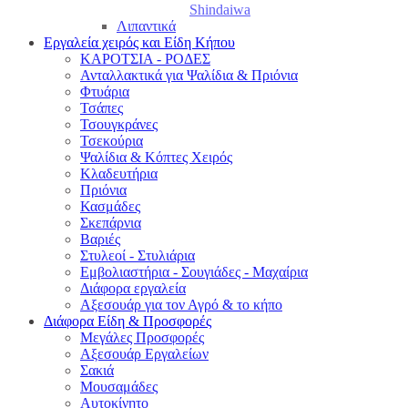
Shindaiwa
Λιπαντικά
Εργαλεία χειρός και Είδη Κήπου
ΚΑΡΟΤΣΙΑ - ΡΟΔΕΣ
Ανταλλακτικά για Ψαλίδια & Πριόνια
Φτυάρια
Τσάπες
Τσουγκράνες
Τσεκούρια
Ψαλίδια & Κόπτες Χειρός
Κλαδευτήρια
Πριόνια
Κασμάδες
Σκεπάρνια
Βαριές
Στυλεοί - Στυλιάρια
Εμβολιαστήρια - Σουγιάδες - Μαχαίρια
Διάφορα εργαλεία
Αξεσουάρ για τον Αγρό & το κήπο
Διάφορα Είδη & Προσφορές
Μεγάλες Προσφορές
Αξεσουάρ Εργαλείων
Σακιά
Μουσαμάδες
Αυτοκίνητο