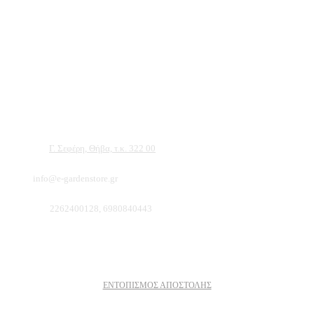
Αντιπροσωπεύουμε μεγάλες εταιρείες δομικών εργαλείων, μηχανημάτων κήπου
και εργαλείων χειρός, εργαλεία κήπου Αμπατζίδη και πολλά ακόμα, τα οποία
μπορείτε να ανακαλύψετε κάνοντας μια περιήγηση στην ιστοσελίδα μας, και
είμαστε σίγουροι ότι θα βρείτε πολλά προϊόντα που θα καλύψουν τις ανάγκες των
φυτών και του κήπου σας.
Διεύθυνση:
Γ. Σεφέρη, Θήβα, τ.κ. 322 00
Email:
info@e-gardenstore.gr
Τηλέφωνο:
2262400128, 6980840443
Πληροφοριες
ΕΝΤΟΠΙΣΜΟΣ ΑΠΟΣΤΟΛΗΣ