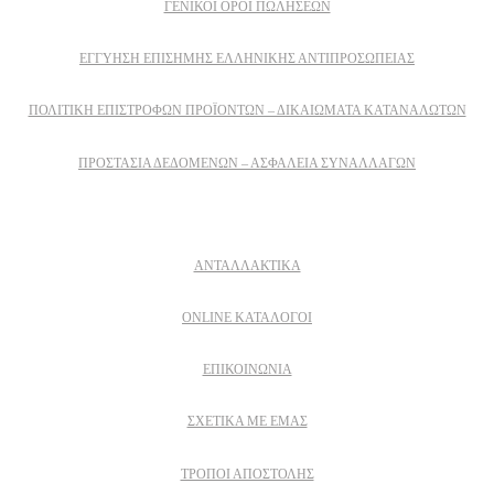
ΓΕΝΙΚΟΙ ΟΡΟΙ ΠΩΛΗΣΕΩΝ
ΕΓΓΎΗΣΗ ΕΠΊΣΗΜΗΣ ΕΛΛΗΝΙΚΉΣ ΑΝΤΙΠΡΟΣΩΠΕΊΑΣ
ΠΟΛΙΤΙΚΉ ΕΠΙΣΤΡΟΦΏΝ ΠΡΟΪΌΝΤΩΝ – ΔΙΚΑΙΏΜΑΤΑ ΚΑΤΑΝΑΛΩΤΏΝ
ΠΡΟΣΤΑΣΊΑ ΔΕΔΟΜΈΝΩΝ – ΑΣΦΆΛΕΙΑ ΣΥΝΑΛΛΑΓΏΝ
Δειτε επισης
ΑΝΤΑΛΛΑΚΤΙΚΑ
ONLINE ΚΑΤΑΛΟΓΟΙ
ΕΠΙΚΟΙΝΩΝΙΑ
ΣΧΕΤΙΚΆ ΜΕ ΕΜΆΣ
ΤΡΌΠΟΙ ΑΠΟΣΤΟΛΉΣ