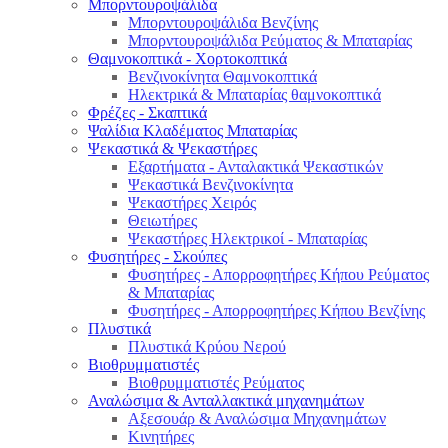
Μπορντουροψάλιδα
Μπορντουροψάλιδα Βενζίνης
Μπορντουροψάλιδα Ρεύματος & Μπαταρίας
Θαμνοκοπτικά - Χορτοκοπτικά
Βενζινοκίνητα Θαμνοκοπτικά
Ηλεκτρικά & Μπαταρίας θαμνοκοπτικά
Φρέζες - Σκαπτικά
Ψαλίδια Κλαδέματος Μπαταρίας
Ψεκαστικά & Ψεκαστήρες
Εξαρτήματα - Ανταλακτικά Ψεκαστικών
Ψεκαστικά Βενζινοκίνητα
Ψεκαστήρες Χειρός
Θειωτήρες
Ψεκαστήρες Ηλεκτρικοί - Μπαταρίας
Φυσητήρες - Σκούπες
Φυσητήρες - Απορροφητήρες Κήπου Ρεύματος
& Μπαταρίας
Φυσητήρες - Απορροφητήρες Κήπου Βενζίνης
Πλυστικά
Πλυστικά Κρύου Νερού
Βιοθρυμματιστές
Βιοθρυμματιστές Ρεύματος
Αναλώσιμα & Ανταλλακτικά μηχανημάτων
Αξεσουάρ & Αναλώσιμα Μηχανημάτων
Κινητήρες