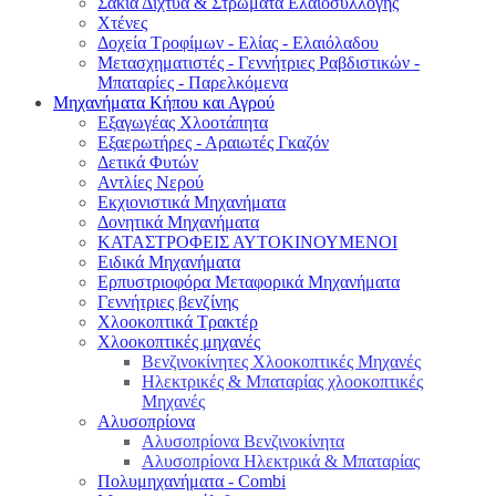
Σακιά Δίχτυα & Στρώματα Ελαιοσυλλογής
Χτένες
Δοχεία Τροφίμων - Ελίας - Ελαιόλαδου
Μετασχηματιστές - Γεννήτριες Ραβδιστικών -
Μπαταρίες - Παρελκόμενα
Μηχανήματα Κήπου και Αγρού
Εξαγωγέας Χλοοτάπητα
Εξαερωτήρες - Αραιωτές Γκαζόν
Δετικά Φυτών
Αντλίες Νερού
Εκχιονιστικά Μηχανήματα
Δονητικά Μηχανήματα
ΚΑΤΑΣΤΡΟΦΕΙΣ ΑΥΤΟΚΙΝΟΥΜΕΝΟΙ
Ειδικά Μηχανήματα
Eρπυστριοφόρα Μεταφορικά Μηχανήματα
Γεννήτριες βενζίνης
Χλοοκοπτικά Τρακτέρ
Χλοοκοπτικές μηχανές
Βενζινοκίνητες Χλοοκοπτικές Μηχανές
Ηλεκτρικές & Μπαταρίας χλοοκοπτικές
Μηχανές
Αλυσοπρίονα
Αλυσοπρίονα Βενζινοκίνητα
Αλυσοπρίονα Ηλεκτρικά & Μπαταρίας
Πολυμηχανήματα - Combi