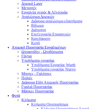
Δομικά Laser
Μετρητές
Εργαλεία χειρός & Αξεσουάρ
Αναλώσιμα Δομικών
Διάφορα αναλώσιμα-εξαρτήματα
Βίδωμα
Διάτρηση
Επεξεργασία Επιφανειών
Κατεδάφιση
Κοπή
Ατομική Προστασία Εργαζομένων
Ωτοασπίδες - Ωτοβύσματα
Γάντια
Υποδήματα εργασίας
Υποδήματα Εργασίας Wurth
Υποδήματα εργασίας Nuevo
Μποτες - Γαλότσες
Ποδιές
Διάφορα Είδη Ατομικής Προστασίας
Γυαλιά Προστασίας
Μάσκες Προστασίας
Φυτά
Κλήματα
Κλήματα Οινοποιήσιμα
Κλήματα Οινοποιήσιμα Λευκά