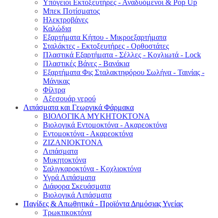
Υπόγειοι Εκτοξευτήρες - Αναδυόμενοι & Pop Up
Μπεκ Ποτίσματος
Ηλεκτροβάνες
Καλώδια
Εξαρτήματα Κήπου - Μικροεξαρτήματα
Σταλάκτες - Εκτοξευτήρες - Ορθοστάτες
Πλαστικά Εξαρτήματα - Σέλλες - Κοχλιωτά - Lock
Πλαστικές Βάνες - Βανάκια
Εξαρτήματα Φις Σταλακτηφόρου Σωλήνα - Ταινίας -
Μάνικας
Φίλτρα
Αξεσουάρ νερού
Λιπάσματα και Γεωργικά Φάρμακα
ΒΙΟΛΟΓΙΚΑ ΜΥΚΗΤΟΚΤΟΝΑ
Βιολογικά Εντομοκτόνα - Ακαρεοκτόνα
Εντομοκτόνα - Ακαρεοκτόνα
ΖΙΖΑΝΙΟΚΤΟΝΑ
Λιπάσματα
Μυκητοκτόνα
Σαλιγκαροκτόνα - Κοχλιοκτόνα
Υγρά Λιπάσματα
Διάφορα Σκευάσματα
Βιολογικά Λιπάσματα
Παγίδες & Απωθητικά - Προϊόντα Δημόσιας Υγείας
Τρωκτικοκτόνα