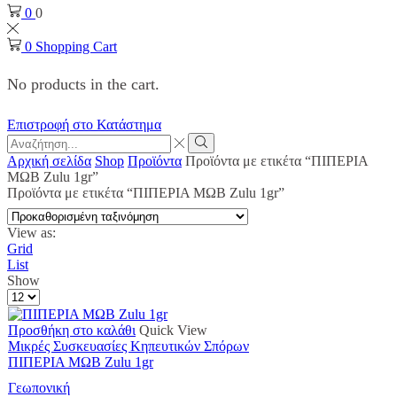
0
0
0
Shopping Cart
No products in the cart.
Επιστροφή στο Κατάστημα
Search
input
Search
Αρχική σελίδα
Shop
Προϊόντα
Προϊόντα με ετικέτα “ΠΙΠΕΡΙΑ
ΜΩΒ Zulu 1gr”
Προϊόντα με ετικέτα “ΠΙΠΕΡΙΑ ΜΩΒ Zulu 1gr”
View as:
Grid
List
Show
Products
per
page
Προσθήκη στο καλάθι
Quick View
Μικρές Συσκευασίες Κηπευτικών Σπόρων
ΠΙΠΕΡΙΑ ΜΩΒ Zulu 1gr
Γεωπονική