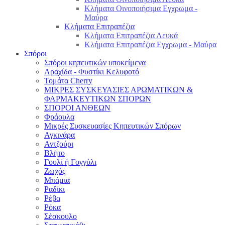
Κλήματα Οινοποιήσιμα Εγχρωμα -
Μαύρα
Κλήματα Επιτραπέζια
Κλήματα Επιτραπέζια Λευκά
Κλήματα Επιτραπέζια Εγχρωμα - Μαύρα
Σπόροι
Σπόροι κηπευτικών υποκείμενα
Αραχίδα - Φυστίκι Κελυφοτό
Τομάτα Cherry
ΜΙΚΡΕΣ ΣΥΣΚΕΥΑΣΙΕΣ ΑΡΩΜΑΤΙΚΩΝ &
ΦΑΡΜΑΚΕΥΤΙΚΩΝ ΣΠΟΡΩΝ
ΣΠΟΡΟΙ ΑΝΘΕΩΝ
Φράουλα
Μικρές Συσκευασίες Κηπευτικών Σπόρων
Αγκινάρα
Αντζούρι
Βλήτο
Γουλί ή Γογγύλι
Ζωχός
Μπάμια
Ραδίκι
Ρέβα
Ρόκα
Σέσκουλο