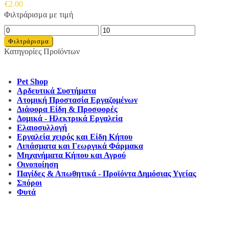
€
2.00
Φιλτράρισμα με τιμή
Ελάχιστη
Μέγιστη
τιμή
τιμή
Φιλτράρισμα
Κατηγορίες Προϊόντων
Pet Shop
Αρδευτικά Συστήματα
Ατομική Προστασία Εργαζομένων
Διάφορα Είδη & Προσφορές
Δομικά - Ηλεκτρικά Εργαλεία
Ελαιοσυλλογή
Εργαλεία χειρός και Είδη Κήπου
Λιπάσματα και Γεωργικά Φάρμακα
Μηχανήματα Κήπου και Αγρού
Οινοποίηση
Παγίδες & Απωθητικά - Προϊόντα Δημόσιας Υγείας
Σπόροι
Φυτά