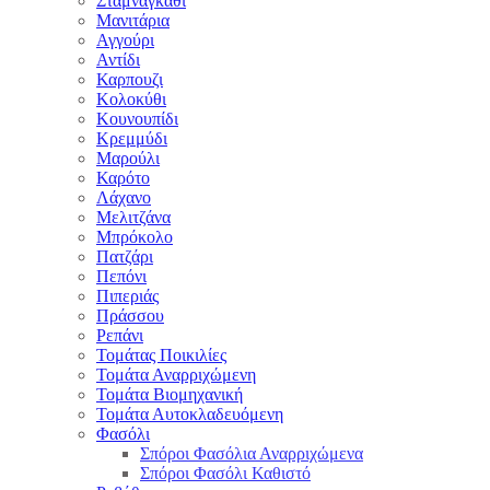
Σταμναγκάθι
Μανιτάρια
Αγγούρι
Αντίδι
Καρπουζι
Κολοκύθι
Κουνουπίδι
Κρεμμύδι
Μαρούλι
Καρότο
Λάχανο
Μελιτζάνα
Μπρόκολο
Πατζάρι
Πεπόνι
Πιπεριάς
Πράσσου
Ρεπάνι
Τομάτας Ποικιλίες
Τομάτα Αναρριχώμενη
Τομάτα Βιομηχανική
Τομάτα Αυτοκλαδευόμενη
Φασόλι
Σπόροι Φασόλια Αναρριχώμενα
Σπόροι Φασόλι Καθιστό