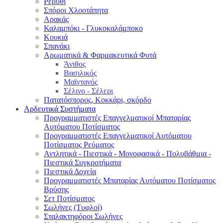
Ρεβύθι
Σπόροι Χλοοτάπητα
Αρακάς
Καλαμπόκι - Γλυκοκαλάμποκο
Κουκιά
Σπανάκι
Αρωματικά & Φαρμακευτικά Φυτά
Άνιθος
Βασιλικός
Μαϊντανός
Σέλινο - Σέλερι
Πατατόσπορος, Κοκκάρι, σκόρδο
Αρδευτικά Συστήματα
Προγραμματιστές Επαγγελματικοί Μπαταρίας
Αυτόματου Ποτίσματος
Προγραμματιστές Επαγγελματικοί Αυτόματου
Ποτίσματος Ρεύματος
Αντλητικά - Πιεστικά - Μονοφασικά - Πολυβάθμια -
Πιεστικά Συγκροτήματα
Πιεστικά Δοχεία
Προγραμματιστές Μπαταρίας Αυτόματου Ποτίσματος
Βρύσης
Σετ Ποτίσματος
Σωλήνες (Τυφλοί)
Σταλακτηφόροι Σωλήνες