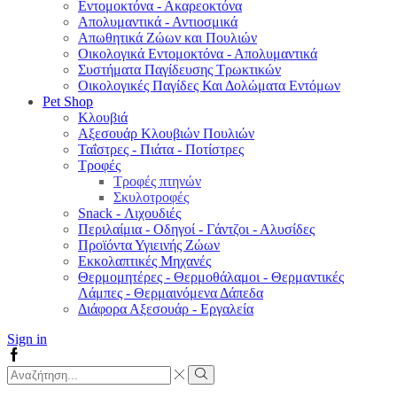
Εντομοκτόνα - Ακαρεοκτόνα
Απολυμαντικά - Αντιοσμικά
Απωθητικά Ζώων και Πουλιών
Οικολογικά Εντομοκτόνα - Απολυμαντικά
Συστήματα Παγίδευσης Τρωκτικών
Οικολογικές Παγίδες Και Δολώματα Εντόμων
Pet Shop
Κλουβιά
Αξεσουάρ Κλουβιών Πουλιών
Ταΐστρες - Πιάτα - Ποτίστρες
Τροφές
Τροφές πτηνών
Σκυλοτροφές
Snack - Λιχουδιές
Περιλαίμια - Οδηγοί - Γάντζοι - Αλυσίδες
Προϊόντα Υγιεινής Ζώων
Εκκολαπτικές Μηχανές
Θερμομητέρες - Θερμοθάλαμοι - Θερμαντικές
Λάμπες - Θερμαινόμενα Δάπεδα
Διάφορα Αξεσουάρ - Εργαλεία
Sign in
Facebook
Search
input
Search