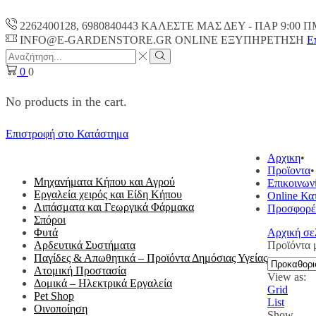
2262400128, 6980840443 ΚΑΛΕΣΤΕ ΜΑΣ ΔΕΥ - ΠΑΡ 9:00 Π
INFO@E-GARDENSTORE.GR ONLINE ΕΞΥΠΗΡΕΤΗΣH
Ε
Search
input
Search
0
0
No products in the cart.
Επιστροφή στο Κατάστημα
ΟΛΕΣ ΟΙ ΚΑΤΗΓΟΡΙΕΣ
Αρχικη
Προϊοντα
Μηχανήματα Κήπου και Αγρού
Επικοινων
Εργαλεία χειρός και Είδη Κήπου
Online Κα
Λιπάσματα και Γεωργικά Φάρμακα
Προσφορέ
Σπόροι
Φυτά
Αρχική σε
Αρδευτικά Συστήματα
Προϊόντα
Παγίδες & Απωθητικά – Προϊόντα Δημόσιας Υγείας
Ατομική Προστασία
View as:
Δομικά – Ηλεκτρικά Εργαλεία
Grid
Pet Shop
List
Οινοποίηση
Show