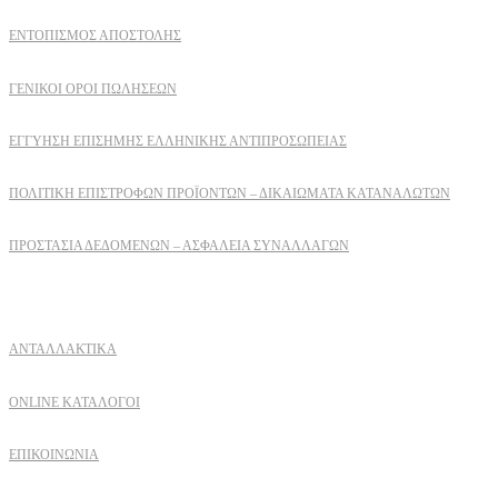
ΕΝΤΟΠΙΣΜΟΣ ΑΠΟΣΤΟΛΗΣ
ΓΕΝΙΚΟΙ ΟΡΟΙ ΠΩΛΗΣΕΩΝ
ΕΓΓΎΗΣΗ ΕΠΊΣΗΜΗΣ ΕΛΛΗΝΙΚΉΣ ΑΝΤΙΠΡΟΣΩΠΕΊΑΣ
ΠΟΛΙΤΙΚΉ ΕΠΙΣΤΡΟΦΏΝ ΠΡΟΪΌΝΤΩΝ – ΔΙΚΑΙΏΜΑΤΑ ΚΑΤΑΝΑΛΩΤΏΝ
ΠΡΟΣΤΑΣΊΑ ΔΕΔΟΜΈΝΩΝ – ΑΣΦΆΛΕΙΑ ΣΥΝΑΛΛΑΓΏΝ
Δειτε επισης
ΑΝΤΑΛΛΑΚΤΙΚΑ
ONLINE ΚΑΤΑΛΟΓΟΙ
ΕΠΙΚΟΙΝΩΝΙΑ