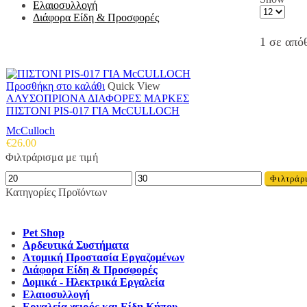
Ελαιοσυλλογή
Products
Διάφορα Είδη & Προσφορές
per
page
1 σε από
Προσθήκη στο καλάθι
Quick View
ΑΛΥΣΟΠΡΙΟΝΑ ΔΙΑΦΟΡΕΣ ΜΑΡΚΕΣ
ΠΙΣΤΟΝΙ PIS-017 ΓΙΑ McCULLOCH
McCulloch
€
26.00
Φιλτράρισμα με τιμή
Ελάχιστη
Μέγιστη
Φιλτράρ
τιμή
τιμή
Κατηγορίες Προϊόντων
Pet Shop
Αρδευτικά Συστήματα
Ατομική Προστασία Εργαζομένων
Διάφορα Είδη & Προσφορές
Δομικά - Ηλεκτρικά Εργαλεία
Ελαιοσυλλογή
Εργαλεία χειρός και Είδη Κήπου