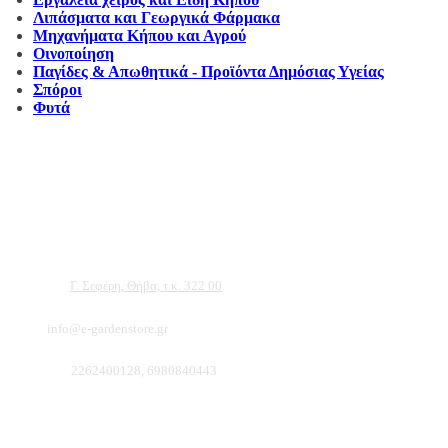
Λιπάσματα και Γεωργικά Φάρμακα
Μηχανήματα Κήπου και Αγρού
Οινοποίηση
Παγίδες & Απωθητικά - Προϊόντα Δημόσιας Υγείας
Σπόροι
Φυτά
Αντιπροσωπεύουμε μεγάλες εταιρείες δομικών εργαλείων, μηχανημάτων κήπου και ε
ότι θα βρείτε πολλά προϊόντα που θα καλύψουν τις ανάγκες των φυτών και του κήπ
Διεύθυνση:
Γ. Σεφέρη, Θήβα, τ.κ. 322 00
Email:
info@e-gardenstore.gr
Τηλέφωνο:
2262400128, 6980840443
Πληροφοριες