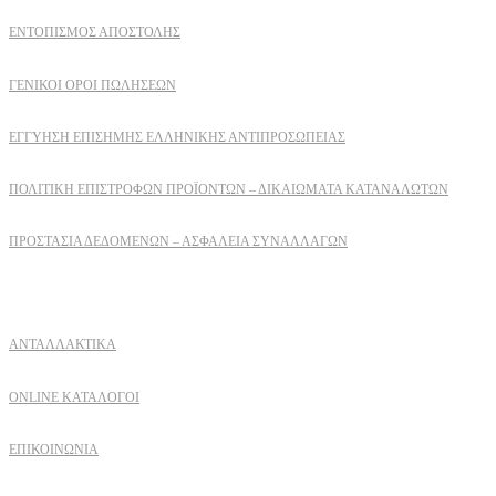
ΕΝΤΟΠΙΣΜΟΣ ΑΠΟΣΤΟΛΗΣ
ΓΕΝΙΚΟΙ ΟΡΟΙ ΠΩΛΗΣΕΩΝ
ΕΓΓΎΗΣΗ ΕΠΊΣΗΜΗΣ ΕΛΛΗΝΙΚΉΣ ΑΝΤΙΠΡΟΣΩΠΕΊΑΣ
ΠΟΛΙΤΙΚΉ ΕΠΙΣΤΡΟΦΏΝ ΠΡΟΪΌΝΤΩΝ – ΔΙΚΑΙΏΜΑΤΑ ΚΑΤΑΝΑΛΩΤΏΝ
ΠΡΟΣΤΑΣΊΑ ΔΕΔΟΜΈΝΩΝ – ΑΣΦΆΛΕΙΑ ΣΥΝΑΛΛΑΓΏΝ
Δειτε επισης
ΑΝΤΑΛΛΑΚΤΙΚΑ
ONLINE ΚΑΤΑΛΟΓΟΙ
ΕΠΙΚΟΙΝΩΝΙΑ