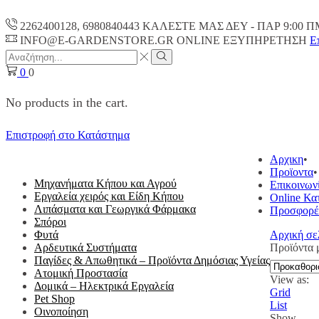
2262400128, 6980840443 ΚΑΛΕΣΤΕ ΜΑΣ ΔΕΥ - ΠΑΡ 9:00 Π
INFO@E-GARDENSTORE.GR ONLINE ΕΞΥΠΗΡΕΤΗΣH
Ε
Search
input
Search
0
0
No products in the cart.
Επιστροφή στο Κατάστημα
ΟΛΕΣ ΟΙ ΚΑΤΗΓΟΡΙΕΣ
Αρχικη
Προϊοντα
Μηχανήματα Κήπου και Αγρού
Επικοινων
Εργαλεία χειρός και Είδη Κήπου
Online Κα
Λιπάσματα και Γεωργικά Φάρμακα
Προσφορέ
Σπόροι
Φυτά
Αρχική σε
Αρδευτικά Συστήματα
Προϊόντα 
Παγίδες & Απωθητικά – Προϊόντα Δημόσιας Υγείας
Ατομική Προστασία
View as:
Δομικά – Ηλεκτρικά Εργαλεία
Grid
Pet Shop
List
Οινοποίηση
Show