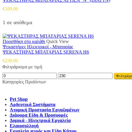
ΨΕΚΑΣΤΗΡΑΣ ΜΠΑΤΑΡIΑΣ ATTILA “N” (DIATTN)
€
100.00
1 σε απόθεμα
Προσθήκη στο καλάθι
Quick View
Ψεκαστήρες Ηλεκτρικοί - Μπαταρίας
ΨΕΚΑΣΤΗΡΑΣ ΜΠΑΤΑΡIΑΣ SERENA H6
€
230.00
Φιλτράρισμα με τιμή
Ελάχιστη
Μέγιστη
Φιλτράρ
τιμή
τιμή
Κατηγορίες Προϊόντων
Pet Shop
Αρδευτικά Συστήματα
Ατομική Προστασία Εργαζομένων
Διάφορα Είδη & Προσφορές
Δομικά - Ηλεκτρικά Εργαλεία
Ελαιοσυλλογή
Εργαλεία χειρός και Είδη Κήπου