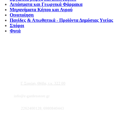
Λιπάσματα και Γεωργικά Φάρμακα
Μηχανήματα Κήπου και Αγρού
Οινοποίηση
Παγίδες & Απωθητικά - Προϊόντα Δημόσιας Υγείας
Σπόροι
Φυτά
Αντιπροσωπεύουμε μεγάλες εταιρείες δομικών εργαλείων, μηχανημάτων κήπου και ε
ότι θα βρείτε πολλά προϊόντα που θα καλύψουν τις ανάγκες των φυτών και του κήπ
Διεύθυνση:
Γ. Σεφέρη, Θήβα, τ.κ. 322 00
Email:
info@e-gardenstore.gr
Τηλέφωνο:
2262400128, 6980840443
Πληροφοριες