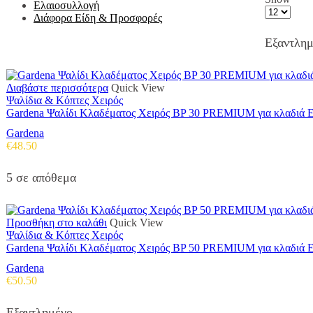
Ελαιοσυλλογή
Products
Διάφορα Είδη & Προσφορές
per
page
Εξαντλη
Διαβάστε περισσότερα
Quick View
Ψαλίδια & Κόπτες Χειρός
Gardena Ψαλίδι Κλαδέματος Χειρός BP 30 PREMIUM για κλαδι
Gardena
€
48.50
5 σε απόθεμα
Προσθήκη στο καλάθι
Quick View
Ψαλίδια & Κόπτες Χειρός
Gardena Ψαλίδι Κλαδέματος Χειρός BP 50 PREMIUM για κλαδι
Gardena
€
50.50
Εξαντλημένο