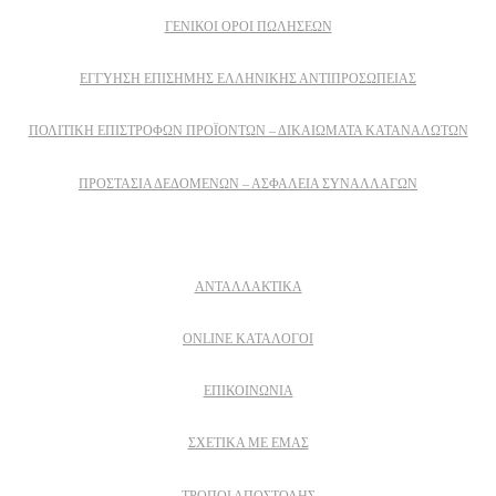
ΓΕΝΙΚΟΙ ΟΡΟΙ ΠΩΛΗΣΕΩΝ
ΕΓΓΎΗΣΗ ΕΠΊΣΗΜΗΣ ΕΛΛΗΝΙΚΉΣ ΑΝΤΙΠΡΟΣΩΠΕΊΑΣ
ΠΟΛΙΤΙΚΉ ΕΠΙΣΤΡΟΦΏΝ ΠΡΟΪΌΝΤΩΝ – ΔΙΚΑΙΏΜΑΤΑ ΚΑΤΑΝΑΛΩΤΏΝ
ΠΡΟΣΤΑΣΊΑ ΔΕΔΟΜΈΝΩΝ – ΑΣΦΆΛΕΙΑ ΣΥΝΑΛΛΑΓΏΝ
Δειτε επισης
ΑΝΤΑΛΛΑΚΤΙΚΑ
ONLINE ΚΑΤΑΛΟΓΟΙ
ΕΠΙΚΟΙΝΩΝΙΑ
ΣΧΕΤΙΚΆ ΜΕ ΕΜΆΣ
ΤΡΌΠΟΙ ΑΠΟΣΤΟΛΉΣ