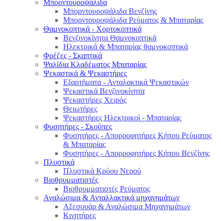
Μπορντουροψάλιδα
Μπορντουροψάλιδα Βενζίνης
Μπορντουροψάλιδα Ρεύματος & Μπαταρίας
Θαμνοκοπτικά - Χορτοκοπτικά
Βενζινοκίνητα Θαμνοκοπτικά
Ηλεκτρικά & Μπαταρίας θαμνοκοπτικά
Φρέζες - Σκαπτικά
Ψαλίδια Κλαδέματος Μπαταρίας
Ψεκαστικά & Ψεκαστήρες
Εξαρτήματα - Ανταλακτικά Ψεκαστικών
Ψεκαστικά Βενζινοκίνητα
Ψεκαστήρες Χειρός
Θειωτήρες
Ψεκαστήρες Ηλεκτρικοί - Μπαταρίας
Φυσητήρες - Σκούπες
Φυσητήρες - Απορροφητήρες Κήπου Ρεύματος
& Μπαταρίας
Φυσητήρες - Απορροφητήρες Κήπου Βενζίνης
Πλυστικά
Πλυστικά Κρύου Νερού
Βιοθρυμματιστές
Βιοθρυμματιστές Ρεύματος
Αναλώσιμα & Ανταλλακτικά μηχανημάτων
Αξεσουάρ & Αναλώσιμα Μηχανημάτων
Κινητήρες