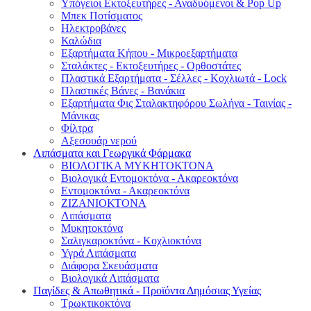
Υπόγειοι Εκτοξευτήρες - Αναδυόμενοι & Pop Up
Μπεκ Ποτίσματος
Ηλεκτροβάνες
Καλώδια
Εξαρτήματα Κήπου - Μικροεξαρτήματα
Σταλάκτες - Εκτοξευτήρες - Ορθοστάτες
Πλαστικά Εξαρτήματα - Σέλλες - Κοχλιωτά - Lock
Πλαστικές Βάνες - Βανάκια
Εξαρτήματα Φις Σταλακτηφόρου Σωλήνα - Ταινίας -
Μάνικας
Φίλτρα
Αξεσουάρ νερού
Λιπάσματα και Γεωργικά Φάρμακα
ΒΙΟΛΟΓΙΚΑ ΜΥΚΗΤΟΚΤΟΝΑ
Βιολογικά Εντομοκτόνα - Ακαρεοκτόνα
Εντομοκτόνα - Ακαρεοκτόνα
ΖΙΖΑΝΙΟΚΤΟΝΑ
Λιπάσματα
Μυκητοκτόνα
Σαλιγκαροκτόνα - Κοχλιοκτόνα
Υγρά Λιπάσματα
Διάφορα Σκευάσματα
Βιολογικά Λιπάσματα
Παγίδες & Απωθητικά - Προϊόντα Δημόσιας Υγείας
Τρωκτικοκτόνα