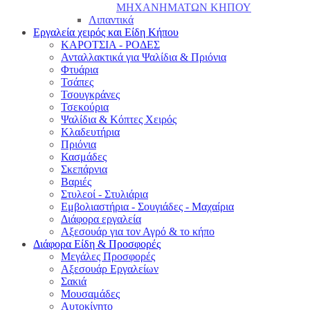
ΜΗΧΑΝΗΜΑΤΩΝ ΚΗΠΟΥ
Λιπαντικά
Εργαλεία χειρός και Είδη Κήπου
ΚΑΡΟΤΣΙΑ - ΡΟΔΕΣ
Ανταλλακτικά για Ψαλίδια & Πριόνια
Φτυάρια
Τσάπες
Τσουγκράνες
Τσεκούρια
Ψαλίδια & Κόπτες Χειρός
Κλαδευτήρια
Πριόνια
Κασμάδες
Σκεπάρνια
Βαριές
Στυλεοί - Στυλιάρια
Εμβολιαστήρια - Σουγιάδες - Μαχαίρια
Διάφορα εργαλεία
Αξεσουάρ για τον Αγρό & το κήπο
Διάφορα Είδη & Προσφορές
Μεγάλες Προσφορές
Αξεσουάρ Εργαλείων
Σακιά
Μουσαμάδες
Αυτοκίνητο