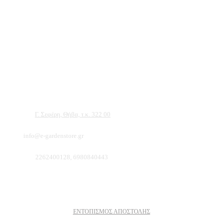
Αντιπροσωπεύουμε μεγάλες εταιρείες δομικών εργαλείων, μηχανημάτων κήπου
και εργαλείων χειρός, εργαλεία κήπου Αμπατζίδη και πολλά ακόμα, τα οποία
μπορείτε να ανακαλύψετε κάνοντας μια περιήγηση στην ιστοσελίδα μας, και
είμαστε σίγουροι ότι θα βρείτε πολλά προϊόντα που θα καλύψουν τις ανάγκες των
φυτών και του κήπου σας.
Διεύθυνση:
Γ. Σεφέρη, Θήβα, τ.κ. 322 00
Email:
info@e-gardenstore.gr
Τηλέφωνο:
2262400128, 6980840443
Πληροφοριες
ΕΝΤΟΠΙΣΜΟΣ ΑΠΟΣΤΟΛΗΣ