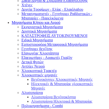
Σακιά Δίχτυα & Στρώματα Ελαιοσυλλογής
Χτένες
Δοχεία Τροφίμων - Ελίας - Ελαιόλαδου
Μετασχηματιστές - Γεννήτριες Ραβδιστικών -
Μπαταρίες - Παρελκόμενα
Μηχανήματα Κήπου και Αγρού
Εκχιονιστικά Μηχανήματα
Δονητικά Μηχανήματα
ΚΑΤΑΣΤΡΟΦΕΙΣ ΑΥΤΟΚΙΝΟΥΜΕΝΟΙ
Ειδικά Μηχανήματα
Eρπυστριοφόρα Μεταφορικά Μηχανήματα
Γεννήτριες βενζίνης
Εξαγωγέας Χλοοτάπητα
Εξαερωτήρες - Αραιωτές Γκαζόν
Δετικά Φυτών
Αντλίες Νερού
Χλοοκοπτικά Τρακτέρ
Χλοοκοπτικές μηχανές
Βενζινοκίνητες Χλοοκοπτικές Μηχανές
Ηλεκτρικές & Μπαταρίας χλοοκοπτικές
Μηχανές
Αλυσοπρίονα
Αλυσοπρίονα Βενζινοκίνητα
Αλυσοπρίονα Ηλεκτρικά & Μπαταρίας
Πολυμηχανήματα - Combi