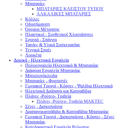
Μπαταρίες
ΜΠΑΤΑΡΙΕΣ ΚΛΕΙΣΤΟΥ ΤΥΠΟΥ
ΑΛΚΑΛΙΚΕΣ ΜΠΑΤΑΡΙΕΣ
Κόλλες
Οδοσήμανση
Όργανα Μέτρησης
Πλαστικοί - Συνθετικοί Χλοοτάπητες
Σχοινιά - Σπάγγοι
Ταινίες & Υλικά Συσκευασίας
Τεχνικά Σπρέι
Λουκέτα
Δομικά - Ηλεκτρικά Εργαλεία
Πολυεργαλεία Ηλεκτρικά & Μπαταρίας
Διάφορα Εργαλεία Μπαταρίας
Μπουλονόκλειδα
Μπαταρίες - Φορτιστές
Γωνιακοί Τροχοί - Κόφτες - Ψαλίδια Ηλεκτρικά
Ηλεκτρικά Δράπανα και Κατσαβίδια
Πλάνες -Ρούτερ- Τριβεία
Πλάνες -Ρούτερ- Τριβεία MAKTEC
Σέγες - Δισκοπρίονα
Δραπανοκατσάβιδα & Κατσαβίδια Μπαταρίας
Γωνιακοί Τροχοί - Δισκοπρίονα - Κόφτες - Σέγες
Μπαταρίας
Κατεδαφιστικά Εργαλεία Ρεύματος