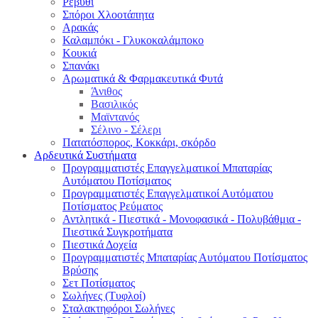
Ρεβύθι
Σπόροι Χλοοτάπητα
Αρακάς
Καλαμπόκι - Γλυκοκαλάμποκο
Κουκιά
Σπανάκι
Αρωματικά & Φαρμακευτικά Φυτά
Άνιθος
Βασιλικός
Μαϊντανός
Σέλινο - Σέλερι
Πατατόσπορος, Κοκκάρι, σκόρδο
Αρδευτικά Συστήματα
Προγραμματιστές Επαγγελματικοί Μπαταρίας
Αυτόματου Ποτίσματος
Προγραμματιστές Επαγγελματικοί Αυτόματου
Ποτίσματος Ρεύματος
Αντλητικά - Πιεστικά - Μονοφασικά - Πολυβάθμια -
Πιεστικά Συγκροτήματα
Πιεστικά Δοχεία
Προγραμματιστές Μπαταρίας Αυτόματου Ποτίσματος
Βρύσης
Σετ Ποτίσματος
Σωλήνες (Τυφλοί)
Σταλακτηφόροι Σωλήνες