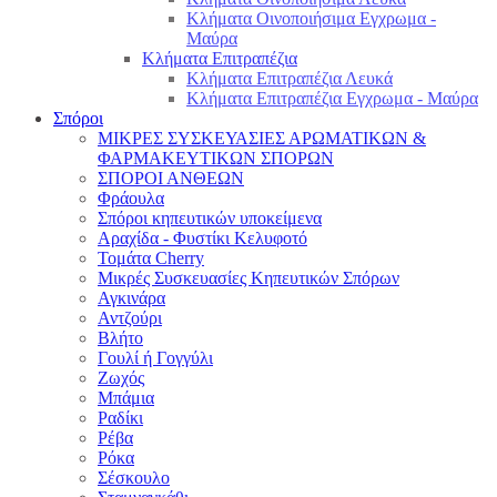
Κλήματα Οινοποιήσιμα Εγχρωμα -
Μαύρα
Κλήματα Επιτραπέζια
Κλήματα Επιτραπέζια Λευκά
Κλήματα Επιτραπέζια Εγχρωμα - Μαύρα
Σπόροι
ΜΙΚΡΕΣ ΣΥΣΚΕΥΑΣΙΕΣ ΑΡΩΜΑΤΙΚΩΝ &
ΦΑΡΜΑΚΕΥΤΙΚΩΝ ΣΠΟΡΩΝ
ΣΠΟΡΟΙ ΑΝΘΕΩΝ
Φράουλα
Σπόροι κηπευτικών υποκείμενα
Αραχίδα - Φυστίκι Κελυφοτό
Τομάτα Cherry
Μικρές Συσκευασίες Κηπευτικών Σπόρων
Αγκινάρα
Αντζούρι
Βλήτο
Γουλί ή Γογγύλι
Ζωχός
Μπάμια
Ραδίκι
Ρέβα
Ρόκα
Σέσκουλο