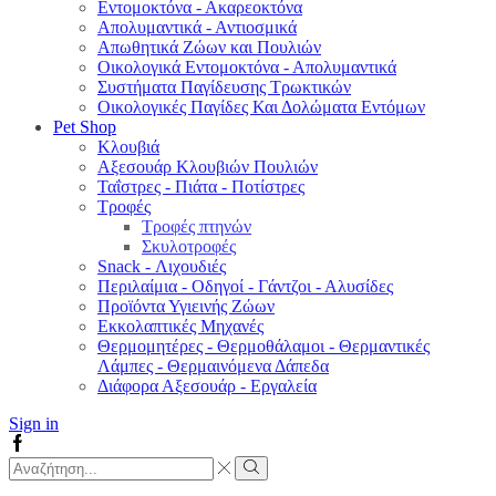
Εντομοκτόνα - Ακαρεοκτόνα
Απολυμαντικά - Αντιοσμικά
Απωθητικά Ζώων και Πουλιών
Οικολογικά Εντομοκτόνα - Απολυμαντικά
Συστήματα Παγίδευσης Τρωκτικών
Οικολογικές Παγίδες Και Δολώματα Εντόμων
Pet Shop
Κλουβιά
Αξεσουάρ Κλουβιών Πουλιών
Ταΐστρες - Πιάτα - Ποτίστρες
Τροφές
Τροφές πτηνών
Σκυλοτροφές
Snack - Λιχουδιές
Περιλαίμια - Οδηγοί - Γάντζοι - Αλυσίδες
Προϊόντα Υγιεινής Ζώων
Εκκολαπτικές Μηχανές
Θερμομητέρες - Θερμοθάλαμοι - Θερμαντικές
Λάμπες - Θερμαινόμενα Δάπεδα
Διάφορα Αξεσουάρ - Εργαλεία
Sign in
Facebook
Search
input
Search