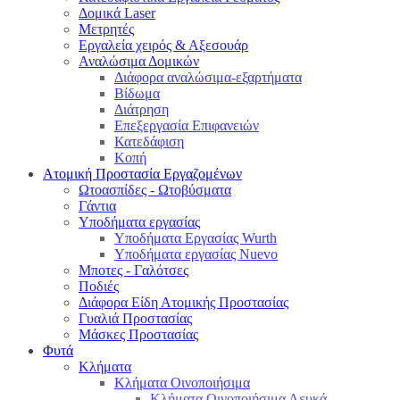
Δομικά Laser
Μετρητές
Εργαλεία χειρός & Αξεσουάρ
Αναλώσιμα Δομικών
Διάφορα αναλώσιμα-εξαρτήματα
Βίδωμα
Διάτρηση
Επεξεργασία Επιφανειών
Κατεδάφιση
Κοπή
Ατομική Προστασία Εργαζομένων
Ωτοασπίδες - Ωτοβύσματα
Γάντια
Υποδήματα εργασίας
Υποδήματα Εργασίας Wurth
Υποδήματα εργασίας Nuevo
Μποτες - Γαλότσες
Ποδιές
Διάφορα Είδη Ατομικής Προστασίας
Γυαλιά Προστασίας
Μάσκες Προστασίας
Φυτά
Κλήματα
Κλήματα Οινοποιήσιμα
Κλήματα Οινοποιήσιμα Λευκά