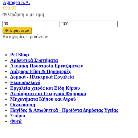
Agrogen S.A.
€
93.00
Φιλτράρισμα με τιμή
Ελάχιστη
Μέγιστη
τιμή
τιμή
Φιλτράρισμα
Κατηγορίες Προϊόντων
Pet Shop
Αρδευτικά Συστήματα
Ατομική Προστασία Εργαζομένων
Διάφορα Είδη & Προσφορές
Δομικά - Ηλεκτρικά Εργαλεία
Ελαιοσυλλογή
Εργαλεία χειρός και Είδη Κήπου
Λιπάσματα και Γεωργικά Φάρμακα
Μηχανήματα Κήπου και Αγρού
Οινοποίηση
Παγίδες & Απωθητικά - Προϊόντα Δημόσιας Υγείας
Σπόροι
Φυτά