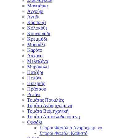
Σταμναγκάθι
Μανιτάρια
Αγγούρι
Αντίδι
Καρπουζι
Κολοκύθι
Κουνουπίδι
Κρεμμύδι
Μαρούλι
Καρότο
Λάχανο
Μελιτζάνα
Μπρόκολο
Πατζάρι
Πεπόνι
Πιπεριάς
Πράσσου
Ρεπάνι
Τομάτας Ποικιλίες
Τομάτα Αναρριχώμενη
Τομάτα Βιομηχανική
Τομάτα Αυτοκλαδευόμενη
Φασόλι
Σπόροι Φασόλια Αναρριχώμενα
Σπόροι Φασόλι Καθιστό