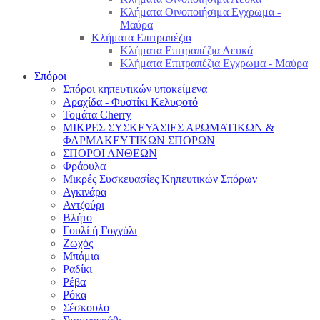
Κλήματα Οινοποιήσιμα Εγχρωμα -
Μαύρα
Κλήματα Επιτραπέζια
Κλήματα Επιτραπέζια Λευκά
Κλήματα Επιτραπέζια Εγχρωμα - Μαύρα
Σπόροι
Σπόροι κηπευτικών υποκείμενα
Αραχίδα - Φυστίκι Κελυφοτό
Τομάτα Cherry
ΜΙΚΡΕΣ ΣΥΣΚΕΥΑΣΙΕΣ ΑΡΩΜΑΤΙΚΩΝ &
ΦΑΡΜΑΚΕΥΤΙΚΩΝ ΣΠΟΡΩΝ
ΣΠΟΡΟΙ ΑΝΘΕΩΝ
Φράουλα
Μικρές Συσκευασίες Κηπευτικών Σπόρων
Αγκινάρα
Αντζούρι
Βλήτο
Γουλί ή Γογγύλι
Ζωχός
Μπάμια
Ραδίκι
Ρέβα
Ρόκα
Σέσκουλο