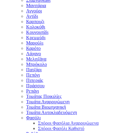
Σταμναγκάθι
Μανιτάρια
Αγγούρι
Αντίδι
Καρπουζι
Κολοκύθι
Κουνουπίδι
Κρεμμύδι
Μαρούλι
Καρότο
Λάχανο
Μελιτζάνα
Μπρόκολο
Πατζάρι
Πεπόνι
Πιπεριάς
Πράσσου
Ρεπάνι
Τομάτας Ποικιλίες
Τομάτα Αναρριχώμενη
Τομάτα Βιομηχανική
Τομάτα Αυτοκλαδευόμενη
Φασόλι
Σπόροι Φασόλια Αναρριχώμενα
Σπόροι Φασόλι Καθιστό