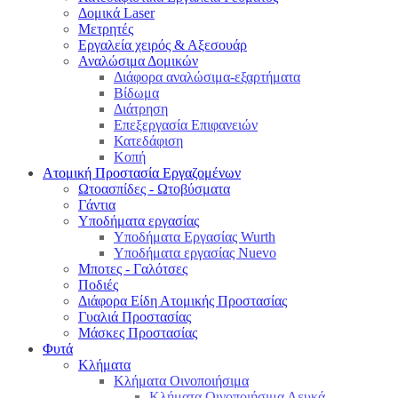
Δομικά Laser
Μετρητές
Εργαλεία χειρός & Αξεσουάρ
Αναλώσιμα Δομικών
Διάφορα αναλώσιμα-εξαρτήματα
Βίδωμα
Διάτρηση
Επεξεργασία Επιφανειών
Κατεδάφιση
Κοπή
Ατομική Προστασία Εργαζομένων
Ωτοασπίδες - Ωτοβύσματα
Γάντια
Υποδήματα εργασίας
Υποδήματα Εργασίας Wurth
Υποδήματα εργασίας Nuevo
Μποτες - Γαλότσες
Ποδιές
Διάφορα Είδη Ατομικής Προστασίας
Γυαλιά Προστασίας
Μάσκες Προστασίας
Φυτά
Κλήματα
Κλήματα Οινοποιήσιμα
Κλήματα Οινοποιήσιμα Λευκά