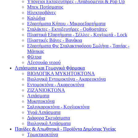
Υπόγειοι Εκτοξευτήρες - Αναδυόμενοι & Pop Up
Μπεκ Ποτίσματος
Ηλεκτροβάνες
Καλώδια
Εξαρτήματα Κήπου - Μικροεξαρτήματα
Σταλάκτες - Εκτοξευτήρες - Ορθοστάτες
Πλαστικά Εξαρτήματα - Σέλλες - Κοχλιωτά - Lock
Πλαστικές Βάνες - Βανάκια
Εξαρτήματα Φις Σταλακτηφόρου Σωλήνα - Ταινίας -
Μάνικας
Φίλτρα
Αξεσουάρ νερού
Λιπάσματα και Γεωργικά Φάρμακα
ΒΙΟΛΟΓΙΚΑ ΜΥΚΗΤΟΚΤΟΝΑ
Βιολογικά Εντομοκτόνα - Ακαρεοκτόνα
Εντομοκτόνα - Ακαρεοκτόνα
ΖΙΖΑΝΙΟΚΤΟΝΑ
Λιπάσματα
Μυκητοκτόνα
Σαλιγκαροκτόνα - Κοχλιοκτόνα
Υγρά Λιπάσματα
Διάφορα Σκευάσματα
Βιολογικά Λιπάσματα
Παγίδες & Απωθητικά - Προϊόντα Δημόσιας Υγείας
Τρωκτικοκτόνα