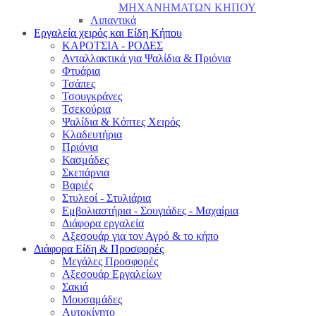
ΜΗΧΑΝΗΜΑΤΩΝ ΚΗΠΟΥ
Λιπαντικά
Εργαλεία χειρός και Είδη Κήπου
ΚΑΡΟΤΣΙΑ - ΡΟΔΕΣ
Ανταλλακτικά για Ψαλίδια & Πριόνια
Φτυάρια
Τσάπες
Τσουγκράνες
Τσεκούρια
Ψαλίδια & Κόπτες Χειρός
Κλαδευτήρια
Πριόνια
Κασμάδες
Σκεπάρνια
Βαριές
Στυλεοί - Στυλιάρια
Εμβολιαστήρια - Σουγιάδες - Μαχαίρια
Διάφορα εργαλεία
Αξεσουάρ για τον Αγρό & το κήπο
Διάφορα Είδη & Προσφορές
Μεγάλες Προσφορές
Αξεσουάρ Εργαλείων
Σακιά
Μουσαμάδες
Αυτοκίνητο