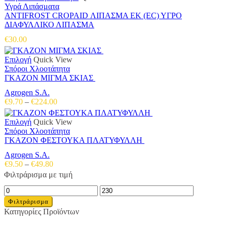
Υγρά Λιπάσματα
ANTIFROST CROPAID ΛΙΠΑΣΜΑ ΕΚ (EC) ΥΓΡΟ
ΔΙΑΦΥΛΛΙΚΟ ΛΙΠΑΣΜΑ
€
30.00
Αυτό
Επιλογή
Quick View
το
Σπόροι Χλοοτάπητα
προϊόν
ΓΚΑΖΟΝ ΜΙΓΜΑ ΣΚΙΑΣ
έχει
Agrogen S.A.
πολλαπλές
Price
€
9.70
–
€
224.00
παραλλαγές.
range:
Οι
€9.70
Αυτό
Επιλογή
Quick View
επιλογές
through
το
Σπόροι Χλοοτάπητα
μπορούν
€224.00
προϊόν
ΓΚΑΖΟΝ ΦΕΣΤΟΥΚΑ ΠΛΑΤΥΦΥΛΛΗ
να
έχει
επιλεγούν
Agrogen S.A.
πολλαπλές
στη
Price
€
9.50
–
€
49.80
παραλλαγές.
σελίδα
range:
Φιλτράρισμα με τιμή
Οι
του
€9.50
επιλογές
προϊόντος
Ελάχιστη
Μέγιστη
through
μπορούν
τιμή
τιμή
€49.80
Φιλτράρισμα
να
Κατηγορίες Προϊόντων
επιλεγούν
στη