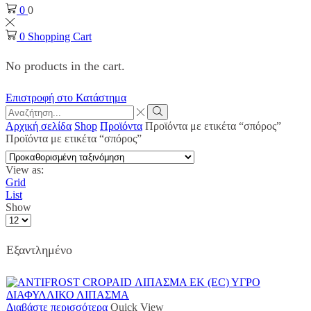
0
0
0
Shopping Cart
No products in the cart.
Επιστροφή στο Κατάστημα
Search
input
Search
Αρχική σελίδα
Shop
Προϊόντα
Προϊόντα με ετικέτα “σπόρος”
Προϊόντα με ετικέτα “σπόρος”
View as:
Grid
List
Show
Products
per
page
Εξαντλημένο
Διαβάστε περισσότερα
Quick View