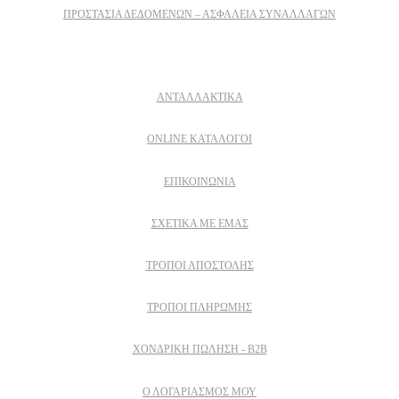
ΠΡΟΣΤΑΣΊΑ ΔΕΔΟΜΈΝΩΝ – ΑΣΦΆΛΕΙΑ ΣΥΝΑΛΛΑΓΏΝ
Δειτε επισης
ΑΝΤΑΛΛΑΚΤΙΚΑ
ONLINE ΚΑΤΑΛΟΓΟΙ
ΕΠΙΚΟΙΝΩΝΙΑ
ΣΧΕΤΙΚΆ ΜΕ ΕΜΆΣ
ΤΡΌΠΟΙ ΑΠΟΣΤΟΛΉΣ
ΤΡΌΠΟΙ ΠΛΗΡΩΜΉΣ
ΧΟΝΔΡΙΚΉ ΠΏΛΗΣΗ - B2B
Ο ΛΟΓΑΡΙΑΣΜΟΣ ΜΟΥ