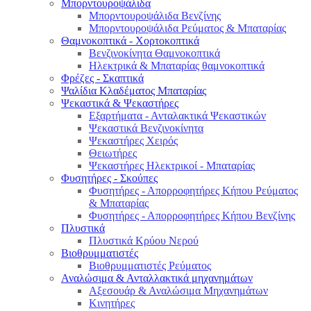
Μπορντουροψάλιδα
Μπορντουροψάλιδα Βενζίνης
Μπορντουροψάλιδα Ρεύματος & Μπαταρίας
Θαμνοκοπτικά - Χορτοκοπτικά
Βενζινοκίνητα Θαμνοκοπτικά
Ηλεκτρικά & Μπαταρίας θαμνοκοπτικά
Φρέζες - Σκαπτικά
Ψαλίδια Κλαδέματος Μπαταρίας
Ψεκαστικά & Ψεκαστήρες
Εξαρτήματα - Ανταλακτικά Ψεκαστικών
Ψεκαστικά Βενζινοκίνητα
Ψεκαστήρες Χειρός
Θειωτήρες
Ψεκαστήρες Ηλεκτρικοί - Μπαταρίας
Φυσητήρες - Σκούπες
Φυσητήρες - Απορροφητήρες Κήπου Ρεύματος
& Μπαταρίας
Φυσητήρες - Απορροφητήρες Κήπου Βενζίνης
Πλυστικά
Πλυστικά Κρύου Νερού
Βιοθρυμματιστές
Βιοθρυμματιστές Ρεύματος
Αναλώσιμα & Ανταλλακτικά μηχανημάτων
Αξεσουάρ & Αναλώσιμα Μηχανημάτων
Κινητήρες