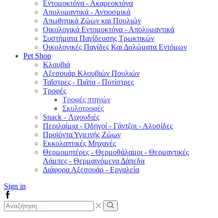
Εντομοκτόνα - Ακαρεοκτόνα
Απολυμαντικά - Αντιοσμικά
Απωθητικά Ζώων και Πουλιών
Οικολογικά Εντομοκτόνα - Απολυμαντικά
Συστήματα Παγίδευσης Τρωκτικών
Οικολογικές Παγίδες Και Δολώματα Εντόμων
Pet Shop
Κλουβιά
Αξεσουάρ Κλουβιών Πουλιών
Ταΐστρες - Πιάτα - Ποτίστρες
Τροφές
Τροφές πτηνών
Σκυλοτροφές
Snack - Λιχουδιές
Περιλαίμια - Οδηγοί - Γάντζοι - Αλυσίδες
Προϊόντα Υγιεινής Ζώων
Εκκολαπτικές Μηχανές
Θερμομητέρες - Θερμοθάλαμοι - Θερμαντικές
Λάμπες - Θερμαινόμενα Δάπεδα
Διάφορα Αξεσουάρ - Εργαλεία
Sign in
Facebook
Search
input
Search