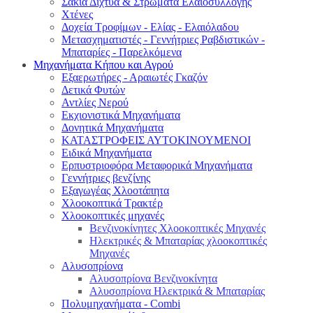
Σακιά Δίχτυα & Στρώματα Ελαιοσυλλογής
Χτένες
Δοχεία Τροφίμων - Ελίας - Ελαιόλαδου
Μετασχηματιστές - Γεννήτριες Ραβδιστικών -
Μπαταρίες - Παρελκόμενα
Μηχανήματα Κήπου και Αγρού
Εξαερωτήρες - Αραιωτές Γκαζόν
Δετικά Φυτών
Αντλίες Νερού
Εκχιονιστικά Μηχανήματα
Δονητικά Μηχανήματα
ΚΑΤΑΣΤΡΟΦΕΙΣ ΑΥΤΟΚΙΝΟΥΜΕΝΟΙ
Ειδικά Μηχανήματα
Eρπυστριοφόρα Μεταφορικά Μηχανήματα
Γεννήτριες βενζίνης
Εξαγωγέας Χλοοτάπητα
Χλοοκοπτικά Τρακτέρ
Χλοοκοπτικές μηχανές
Βενζινοκίνητες Χλοοκοπτικές Μηχανές
Ηλεκτρικές & Μπαταρίας χλοοκοπτικές
Μηχανές
Αλυσοπρίονα
Αλυσοπρίονα Βενζινοκίνητα
Αλυσοπρίονα Ηλεκτρικά & Μπαταρίας
Πολυμηχανήματα - Combi