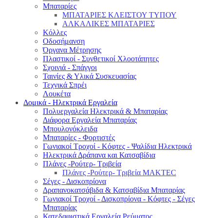
Μπαταρίες
ΜΠΑΤΑΡΙΕΣ ΚΛΕΙΣΤΟΥ ΤΥΠΟΥ
ΑΛΚΑΛΙΚΕΣ ΜΠΑΤΑΡΙΕΣ
Κόλλες
Οδοσήμανση
Όργανα Μέτρησης
Πλαστικοί - Συνθετικοί Χλοοτάπητες
Σχοινιά - Σπάγγοι
Ταινίες & Υλικά Συσκευασίας
Τεχνικά Σπρέι
Λουκέτα
Δομικά - Ηλεκτρικά Εργαλεία
Πολυεργαλεία Ηλεκτρικά & Μπαταρίας
Διάφορα Εργαλεία Μπαταρίας
Μπουλονόκλειδα
Μπαταρίες - Φορτιστές
Γωνιακοί Τροχοί - Κόφτες - Ψαλίδια Ηλεκτρικά
Ηλεκτρικά Δράπανα και Κατσαβίδια
Πλάνες -Ρούτερ- Τριβεία
Πλάνες -Ρούτερ- Τριβεία MAKTEC
Σέγες - Δισκοπρίονα
Δραπανοκατσάβιδα & Κατσαβίδια Μπαταρίας
Γωνιακοί Τροχοί - Δισκοπρίονα - Κόφτες - Σέγες
Μπαταρίας
Κατεδαφιστικά Εργαλεία Ρεύματος