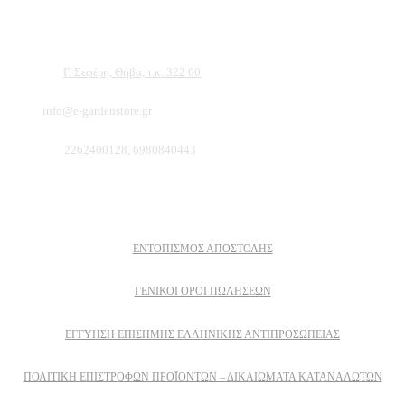
είμαστε σίγουροι ότι θα βρείτε πολλά προϊόντα που θα καλύψουν τις ανάγκες των
φυτών και του κήπου σας.
Διεύθυνση:
Γ. Σεφέρη, Θήβα, τ.κ. 322 00
Email:
info@e-gardenstore.gr
Τηλέφωνο:
2262400128, 6980840443
Πληροφοριες
ΕΝΤΟΠΙΣΜΟΣ ΑΠΟΣΤΟΛΗΣ
ΓΕΝΙΚΟΙ ΟΡΟΙ ΠΩΛΗΣΕΩΝ
ΕΓΓΎΗΣΗ ΕΠΊΣΗΜΗΣ ΕΛΛΗΝΙΚΉΣ ΑΝΤΙΠΡΟΣΩΠΕΊΑΣ
ΠΟΛΙΤΙΚΉ ΕΠΙΣΤΡΟΦΏΝ ΠΡΟΪΌΝΤΩΝ – ΔΙΚΑΙΏΜΑΤΑ ΚΑΤΑΝΑΛΩΤΏΝ