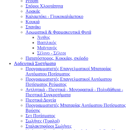
Ρεβύθι
Σπόροι Χλοοτάπητα
Αρακάς
Καλαμπόκι - Γλυκοκαλάμποκο
Κουκιά
Σπανάκι
Αρωματικά & Φαρμακευτικά Φυτά
Άνιθος
Βασιλικός
Μαϊντανός
Σέλινο - Σέλερι
Πατατόσπορος, Κοκκάρι, σκόρδο
Αρδευτικά Συστήματα
Προγραμματιστές Επαγγελματικοί Μπαταρίας
Αυτόματου Ποτίσματος
Προγραμματιστές Επαγγελματικοί Αυτόματου
Ποτίσματος Ρεύματος
Αντλητικά - Πιεστικά - Μονοφασικά - Πολυβάθμια -
Πιεστικά Συγκροτήματα
Πιεστικά Δοχεία
Προγραμματιστές Μπαταρίας Αυτόματου Ποτίσματος
Βρύσης
Σετ Ποτίσματος
Σωλήνες (Τυφλοί)
Σταλακτηφόροι Σωλήνες