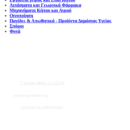
Λιπάσματα και Γεωργικά Φάρμακα
Μηχανήματα Κήπου και Αγρού
Οινοποίηση
Παγίδες & Απωθητικά - Προϊόντα Δημόσιας Υγείας
Σπόροι
Φυτά
Αντιπροσωπεύουμε μεγάλες εταιρείες δομικών εργαλείων, μηχανημάτων κήπου και ε
ότι θα βρείτε πολλά προϊόντα που θα καλύψουν τις ανάγκες των φυτών και του κήπ
Διεύθυνση:
Γ. Σεφέρη, Θήβα, τ.κ. 322 00
Email:
info@e-gardenstore.gr
Τηλέφωνο:
2262400128, 6980840443
Πληροφοριες