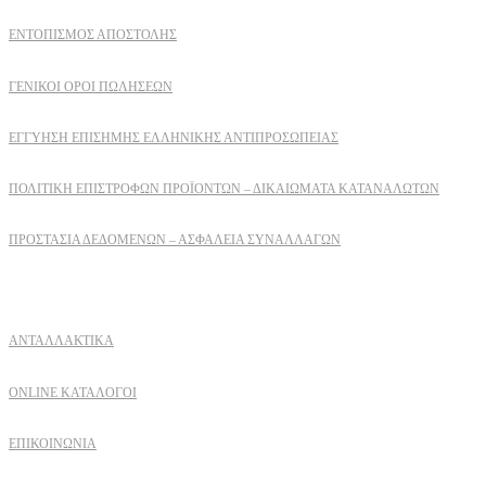
ΕΝΤΟΠΙΣΜΟΣ ΑΠΟΣΤΟΛΗΣ
ΓΕΝΙΚΟΙ ΟΡΟΙ ΠΩΛΗΣΕΩΝ
ΕΓΓΎΗΣΗ ΕΠΊΣΗΜΗΣ ΕΛΛΗΝΙΚΉΣ ΑΝΤΙΠΡΟΣΩΠΕΊΑΣ
ΠΟΛΙΤΙΚΉ ΕΠΙΣΤΡΟΦΏΝ ΠΡΟΪΌΝΤΩΝ – ΔΙΚΑΙΏΜΑΤΑ ΚΑΤΑΝΑΛΩΤΏΝ
ΠΡΟΣΤΑΣΊΑ ΔΕΔΟΜΈΝΩΝ – ΑΣΦΆΛΕΙΑ ΣΥΝΑΛΛΑΓΏΝ
Δειτε επισης
ΑΝΤΑΛΛΑΚΤΙΚΑ
ONLINE ΚΑΤΑΛΟΓΟΙ
ΕΠΙΚΟΙΝΩΝΙΑ