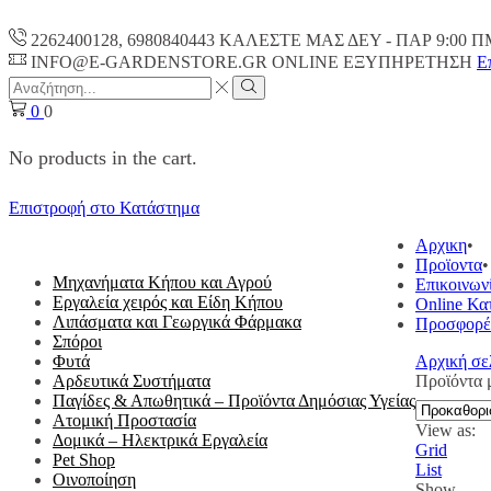
2262400128, 6980840443 ΚΑΛΕΣΤΕ ΜΑΣ ΔΕΥ - ΠΑΡ 9:00 Π
INFO@E-GARDENSTORE.GR ONLINE ΕΞΥΠΗΡΕΤΗΣH
Ε
Search
input
Search
0
0
No products in the cart.
Επιστροφή στο Κατάστημα
ΟΛΕΣ ΟΙ ΚΑΤΗΓΟΡΙΕΣ
Αρχικη
Προϊοντα
Μηχανήματα Κήπου και Αγρού
Επικοινων
Εργαλεία χειρός και Είδη Κήπου
Online Κα
Λιπάσματα και Γεωργικά Φάρμακα
Προσφορέ
Σπόροι
Φυτά
Αρχική σε
Αρδευτικά Συστήματα
Προϊόντα
Παγίδες & Απωθητικά – Προϊόντα Δημόσιας Υγείας
Ατομική Προστασία
View as:
Δομικά – Ηλεκτρικά Εργαλεία
Grid
Pet Shop
List
Οινοποίηση
Show