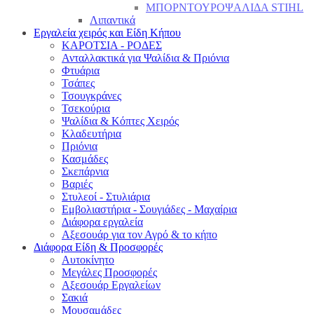
ΜΠΟΡΝΤΟΥΡΟΨΑΛΙΔΑ STIHL
Λιπαντικά
Εργαλεία χειρός και Είδη Κήπου
ΚΑΡΟΤΣΙΑ - ΡΟΔΕΣ
Ανταλλακτικά για Ψαλίδια & Πριόνια
Φτυάρια
Τσάπες
Τσουγκράνες
Τσεκούρια
Ψαλίδια & Κόπτες Χειρός
Κλαδευτήρια
Πριόνια
Κασμάδες
Σκεπάρνια
Βαριές
Στυλεοί - Στυλιάρια
Εμβολιαστήρια - Σουγιάδες - Μαχαίρια
Διάφορα εργαλεία
Αξεσουάρ για τον Αγρό & το κήπο
Διάφορα Είδη & Προσφορές
Αυτοκίνητο
Μεγάλες Προσφορές
Αξεσουάρ Εργαλείων
Σακιά
Μουσαμάδες