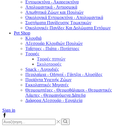
Εντομοκτόνα - Ακαρεοκτόνα
Απολυμαντικά - Αντιοσμικά
Απωθητικά Ζώων και Πουλιών
Οικολογικά Εντομοκτόνα - Απολυμαντικά
Συστήματα Παγίδευσης Τρωκτικών
Οικολογικές Παγίδες Και Δολώματα Εντόμων
Pet Shop
Κλουβιά
Αξεσουάρ Κλουβιών Πουλιών
Ταΐστρες - Πιάτα - Ποτίστρες
Τροφές
Τροφές πτηνών
Σκυλοτροφές
Snack - Λιχουδιές
Περιλαίμια - Οδηγοί - Γάντζοι - Αλυσίδες
Προϊόντα Υγιεινής Ζώων
Εκκολαπτικές Μηχανές
Θερμομητέρες - Θερμοθάλαμοι - Θερμαντικές
Λάμπες - Θερμαινόμενα Δάπεδα
Διάφορα Αξεσουάρ - Εργαλεία
Sign in
Facebook
Search
input
Search