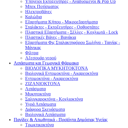
Υπόγειοι Εκτοξευτήρες - Αναδυόμενοι & Pop Up
Μπεκ Ποτίσματος
Ηλεκτροβάνες
Καλώδια
Εξαρτήματα Κήπου - Μικροεξαρτήματα
Σταλάκτες - Εκτοξευτήρες - Ορθοστάτες
Πλαστικά Εξαρτήματα - Σέλλες - Κοχλιωτά - Lock
Πλαστικές Βάνες - Βανάκια
Εξαρτήματα Φις Σταλακτηφόρου Σωλήνα - Ταινίας -
Μάνικας
Φίλτρα
Αξεσουάρ νερού
Λιπάσματα και Γεωργικά Φάρμακα
ΒΙΟΛΟΓΙΚΑ ΜΥΚΗΤΟΚΤΟΝΑ
Βιολογικά Εντομοκτόνα - Ακαρεοκτόνα
Εντομοκτόνα - Ακαρεοκτόνα
ΖΙΖΑΝΙΟΚΤΟΝΑ
Λιπάσματα
Μυκητοκτόνα
Σαλιγκαροκτόνα - Κοχλιοκτόνα
Υγρά Λιπάσματα
Διάφορα Σκευάσματα
Βιολογικά Λιπάσματα
Παγίδες & Απωθητικά - Προϊόντα Δημόσιας Υγείας
Τρωκτικοκτόνα