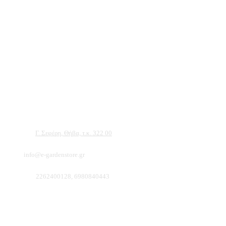
Αντιπροσωπεύουμε μεγάλες εταιρείες δομικών εργαλείων, μηχανημάτων κήπου
και εργαλείων χειρός, εργαλεία κήπου Αμπατζίδη και πολλά ακόμα, τα οποία
μπορείτε να ανακαλύψετε κάνοντας μια περιήγηση στην ιστοσελίδα μας, και
είμαστε σίγουροι ότι θα βρείτε πολλά προϊόντα που θα καλύψουν τις ανάγκες των
φυτών και του κήπου σας.
Διεύθυνση:
Γ. Σεφέρη, Θήβα, τ.κ. 322 00
Email:
info@e-gardenstore.gr
Τηλέφωνο:
2262400128, 6980840443
Πληροφοριες