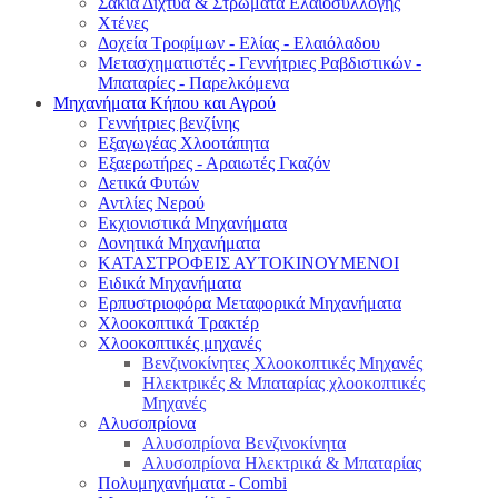
Σακιά Δίχτυα & Στρώματα Ελαιοσυλλογής
Χτένες
Δοχεία Τροφίμων - Ελίας - Ελαιόλαδου
Μετασχηματιστές - Γεννήτριες Ραβδιστικών -
Μπαταρίες - Παρελκόμενα
Μηχανήματα Κήπου και Αγρού
Γεννήτριες βενζίνης
Εξαγωγέας Χλοοτάπητα
Εξαερωτήρες - Αραιωτές Γκαζόν
Δετικά Φυτών
Αντλίες Νερού
Εκχιονιστικά Μηχανήματα
Δονητικά Μηχανήματα
ΚΑΤΑΣΤΡΟΦΕΙΣ ΑΥΤΟΚΙΝΟΥΜΕΝΟΙ
Ειδικά Μηχανήματα
Eρπυστριοφόρα Μεταφορικά Μηχανήματα
Χλοοκοπτικά Τρακτέρ
Χλοοκοπτικές μηχανές
Βενζινοκίνητες Χλοοκοπτικές Μηχανές
Ηλεκτρικές & Μπαταρίας χλοοκοπτικές
Μηχανές
Αλυσοπρίονα
Αλυσοπρίονα Βενζινοκίνητα
Αλυσοπρίονα Ηλεκτρικά & Μπαταρίας
Πολυμηχανήματα - Combi