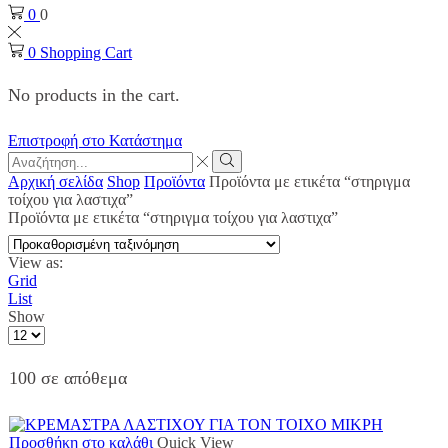
0
0
0
Shopping Cart
No products in the cart.
Επιστροφή στο Κατάστημα
Search
input
Search
Αρχική σελίδα
Shop
Προϊόντα
Προϊόντα με ετικέτα “στηριγμα
τοίχου για λαστιχα”
Προϊόντα με ετικέτα “στηριγμα τοίχου για λαστιχα”
View as:
Grid
List
Show
Products
per
page
100 σε απόθεμα
Προσθήκη στο καλάθι
Quick View