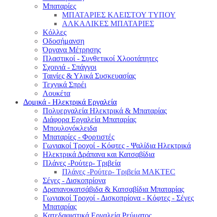
Μπαταρίες
ΜΠΑΤΑΡΙΕΣ ΚΛΕΙΣΤΟΥ ΤΥΠΟΥ
ΑΛΚΑΛΙΚΕΣ ΜΠΑΤΑΡΙΕΣ
Κόλλες
Οδοσήμανση
Όργανα Μέτρησης
Πλαστικοί - Συνθετικοί Χλοοτάπητες
Σχοινιά - Σπάγγοι
Ταινίες & Υλικά Συσκευασίας
Τεχνικά Σπρέι
Λουκέτα
Δομικά - Ηλεκτρικά Εργαλεία
Πολυεργαλεία Ηλεκτρικά & Μπαταρίας
Διάφορα Εργαλεία Μπαταρίας
Μπουλονόκλειδα
Μπαταρίες - Φορτιστές
Γωνιακοί Τροχοί - Κόφτες - Ψαλίδια Ηλεκτρικά
Ηλεκτρικά Δράπανα και Κατσαβίδια
Πλάνες -Ρούτερ- Τριβεία
Πλάνες -Ρούτερ- Τριβεία MAKTEC
Σέγες - Δισκοπρίονα
Δραπανοκατσάβιδα & Κατσαβίδια Μπαταρίας
Γωνιακοί Τροχοί - Δισκοπρίονα - Κόφτες - Σέγες
Μπαταρίας
Κατεδαφιστικά Εργαλεία Ρεύματος