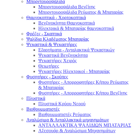
Μπορντουροψάλιδα
Μπορντουροψάλιδα Βενζίνης
Μπορντουροψάλιδα Ρεύματος & Μπαταρίας
Θαμνοκοπτικά - Χορτοκοπτικά
Βενζινοκίνητα Θαμνοκοπτικά
Ηλεκτρικά & Μπαταρίας θαμνοκοπτικά
Φρέζες - Σκαπτικά
Ψαλίδια Κλαδέματος Μπαταρίας
Ψεκαστικά & Ψεκαστήρες
Εξαρτήματα - Ανταλακτικά Ψεκαστικών
Ψεκαστικά Βενζινοκίνητα
Ψεκαστήρες Χειρός
Θειωτήρες
Ψεκαστήρες Ηλεκτρικοί - Μπαταρίας
Φυσητήρες - Σκούπες
Φυσητήρες - Απορροφητήρες Κήπου Ρεύματος
& Μπαταρίας
Φυσητήρες - Απορροφητήρες Κήπου Βενζίνης
Πλυστικά
Πλυστικά Κρύου Νερού
Βιοθρυμματιστές
Βιοθρυμματιστές Ρεύματος
Αναλώσιμα & Ανταλλακτικά μηχανημάτων
ΑΝΤΑΛΛΑΚΤΙΚΑ ΨΑΛΙΔΙΩΝ ΜΠΑΤΑΡΙAΣ
Αξεσουάρ & Αναλώσιμα Μηχανημάτων