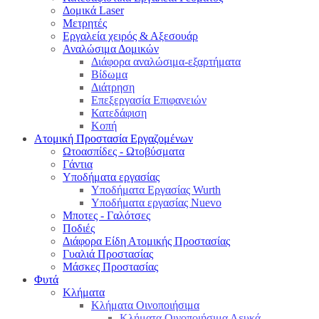
Δομικά Laser
Μετρητές
Εργαλεία χειρός & Αξεσουάρ
Αναλώσιμα Δομικών
Διάφορα αναλώσιμα-εξαρτήματα
Βίδωμα
Διάτρηση
Επεξεργασία Επιφανειών
Κατεδάφιση
Κοπή
Ατομική Προστασία Εργαζομένων
Ωτοασπίδες - Ωτοβύσματα
Γάντια
Υποδήματα εργασίας
Υποδήματα Εργασίας Wurth
Υποδήματα εργασίας Nuevo
Μποτες - Γαλότσες
Ποδιές
Διάφορα Είδη Ατομικής Προστασίας
Γυαλιά Προστασίας
Μάσκες Προστασίας
Φυτά
Κλήματα
Κλήματα Οινοποιήσιμα
Κλήματα Οινοποιήσιμα Λευκά