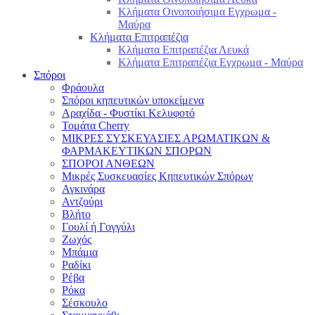
Κλήματα Οινοποιήσιμα Εγχρωμα -
Μαύρα
Κλήματα Επιτραπέζια
Κλήματα Επιτραπέζια Λευκά
Κλήματα Επιτραπέζια Εγχρωμα - Μαύρα
Σπόροι
Φράουλα
Σπόροι κηπευτικών υποκείμενα
Αραχίδα - Φυστίκι Κελυφοτό
Τομάτα Cherry
ΜΙΚΡΕΣ ΣΥΣΚΕΥΑΣΙΕΣ ΑΡΩΜΑΤΙΚΩΝ &
ΦΑΡΜΑΚΕΥΤΙΚΩΝ ΣΠΟΡΩΝ
ΣΠΟΡΟΙ ΑΝΘΕΩΝ
Μικρές Συσκευασίες Κηπευτικών Σπόρων
Αγκινάρα
Αντζούρι
Βλήτο
Γουλί ή Γογγύλι
Ζωχός
Μπάμια
Ραδίκι
Ρέβα
Ρόκα
Σέσκουλο