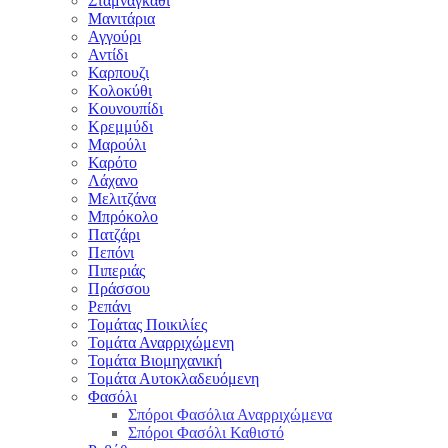
Σταμναγκάθι
Μανιτάρια
Αγγούρι
Αντίδι
Καρπουζι
Κολοκύθι
Κουνουπίδι
Κρεμμύδι
Μαρούλι
Καρότο
Λάχανο
Μελιτζάνα
Μπρόκολο
Πατζάρι
Πεπόνι
Πιπεριάς
Πράσσου
Ρεπάνι
Τομάτας Ποικιλίες
Τομάτα Αναρριχώμενη
Τομάτα Βιομηχανική
Τομάτα Αυτοκλαδευόμενη
Φασόλι
Σπόροι Φασόλια Αναρριχώμενα
Σπόροι Φασόλι Καθιστό