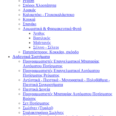
Ρεβύθι
Σπόροι Χλοοτάπητα
Αρακάς
Καλαμπόκι - Γλυκοκαλάμποκο
Κουκιά
Σπανάκι
Αρωματικά & Φαρμακευτικά Φυτά
Άνιθος
Βασιλικός
Μαϊντανός
Σέλινο - Σέλερι
Πατατόσπορος, Κοκκάρι, σκόρδο
Αρδευτικά Συστήματα
Προγραμματιστές Επαγγελματικοί Μπαταρίας
Αυτόματου Ποτίσματος
Προγραμματιστές Επαγγελματικοί Αυτόματου
Ποτίσματος Ρεύματος
Αντλητικά - Πιεστικά - Μονοφασικά - Πολυβάθμια -
Πιεστικά Συγκροτήματα
Πιεστικά Δοχεία
Προγραμματιστές Μπαταρίας Αυτόματου Ποτίσματος
Βρύσης
Σετ Ποτίσματος
Σωλήνες (Τυφλοί)
Σταλακτηφόροι Σωλήνες