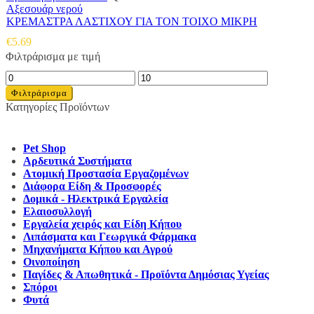
Αξεσουάρ νερού
ΚΡΕΜΑΣΤΡΑ ΛΑΣΤΙΧΟΥ ΓΙΑ ΤΟΝ ΤΟΙΧΟ ΜΙΚΡΗ
€
5.69
Φιλτράρισμα με τιμή
Ελάχιστη
Μέγιστη
τιμή
τιμή
Φιλτράρισμα
Κατηγορίες Προϊόντων
Pet Shop
Αρδευτικά Συστήματα
Ατομική Προστασία Εργαζομένων
Διάφορα Είδη & Προσφορές
Δομικά - Ηλεκτρικά Εργαλεία
Ελαιοσυλλογή
Εργαλεία χειρός και Είδη Κήπου
Λιπάσματα και Γεωργικά Φάρμακα
Μηχανήματα Κήπου και Αγρού
Οινοποίηση
Παγίδες & Απωθητικά - Προϊόντα Δημόσιας Υγείας
Σπόροι
Φυτά