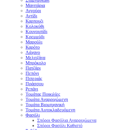
Σταμναγκάθι
Μανιτάρια
Αγγούρι
Αντίδι
Καρπουζι
Κολοκύθι
Κουνουπίδι
Κρεμμύδι
Μαρούλι
Καρότο
Λάχανο
Μελιτζάνα
Μπρόκολο
Πατζάρι
Πεπόνι
Πιπεριάς
Πράσσου
Ρεπάνι
Τομάτας Ποικιλίες
Τομάτα Αναρριχώμενη
Τομάτα Βιομηχανική
Τομάτα Αυτοκλαδευόμενη
Φασόλι
Σπόροι Φασόλια Αναρριχώμενα
Σπόροι Φασόλι Καθιστό