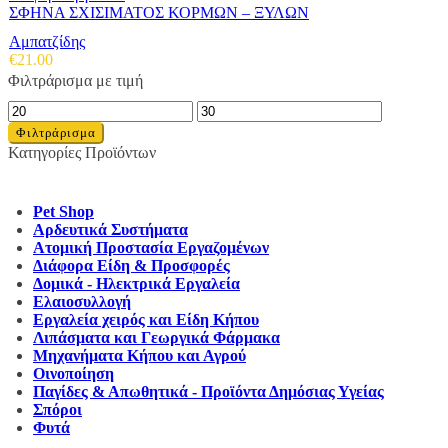
ΣΦΗΝΑ ΣΧΙΣΙΜΑΤΟΣ ΚΟΡΜΩΝ – ΞΥΛΩΝ
Αμπατζίδης
€
21.00
Φιλτράρισμα με τιμή
Ελάχιστη
Μέγιστη
τιμή
τιμή
Φιλτράρισμα
Κατηγορίες Προϊόντων
Pet Shop
Αρδευτικά Συστήματα
Ατομική Προστασία Εργαζομένων
Διάφορα Είδη & Προσφορές
Δομικά - Ηλεκτρικά Εργαλεία
Ελαιοσυλλογή
Εργαλεία χειρός και Είδη Κήπου
Λιπάσματα και Γεωργικά Φάρμακα
Μηχανήματα Κήπου και Αγρού
Οινοποίηση
Παγίδες & Απωθητικά - Προϊόντα Δημόσιας Υγείας
Σπόροι
Φυτά