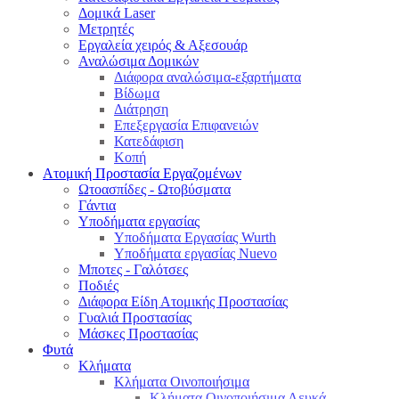
Δομικά Laser
Μετρητές
Εργαλεία χειρός & Αξεσουάρ
Αναλώσιμα Δομικών
Διάφορα αναλώσιμα-εξαρτήματα
Βίδωμα
Διάτρηση
Επεξεργασία Επιφανειών
Κατεδάφιση
Κοπή
Ατομική Προστασία Εργαζομένων
Ωτοασπίδες - Ωτοβύσματα
Γάντια
Υποδήματα εργασίας
Υποδήματα Εργασίας Wurth
Υποδήματα εργασίας Nuevo
Μποτες - Γαλότσες
Ποδιές
Διάφορα Είδη Ατομικής Προστασίας
Γυαλιά Προστασίας
Μάσκες Προστασίας
Φυτά
Κλήματα
Κλήματα Οινοποιήσιμα
Κλήματα Οινοποιήσιμα Λευκά