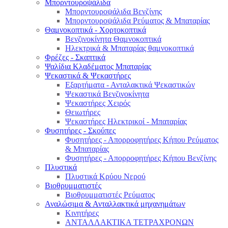
Μπορντουροψάλιδα
Μπορντουροψάλιδα Βενζίνης
Μπορντουροψάλιδα Ρεύματος & Μπαταρίας
Θαμνοκοπτικά - Χορτοκοπτικά
Βενζινοκίνητα Θαμνοκοπτικά
Ηλεκτρικά & Μπαταρίας θαμνοκοπτικά
Φρέζες - Σκαπτικά
Ψαλίδια Κλαδέματος Μπαταρίας
Ψεκαστικά & Ψεκαστήρες
Εξαρτήματα - Ανταλακτικά Ψεκαστικών
Ψεκαστικά Βενζινοκίνητα
Ψεκαστήρες Χειρός
Θειωτήρες
Ψεκαστήρες Ηλεκτρικοί - Μπαταρίας
Φυσητήρες - Σκούπες
Φυσητήρες - Απορροφητήρες Κήπου Ρεύματος
& Μπαταρίας
Φυσητήρες - Απορροφητήρες Κήπου Βενζίνης
Πλυστικά
Πλυστικά Κρύου Νερού
Βιοθρυμματιστές
Βιοθρυμματιστές Ρεύματος
Αναλώσιμα & Ανταλλακτικά μηχανημάτων
Κινητήρες
ΑΝΤΑΛΛΑΚΤΙΚΑ ΤΕΤΡΑΧΡΟΝΩΝ