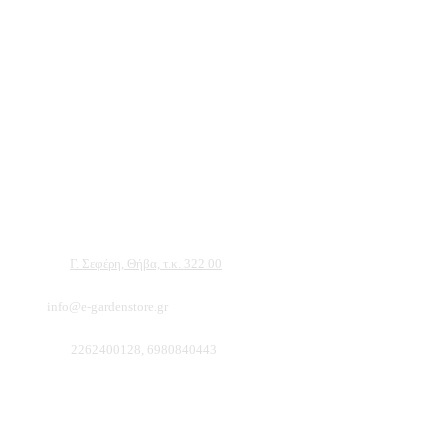
Αντιπροσωπεύουμε μεγάλες εταιρείες δομικών εργαλείων, μηχανημάτων κήπου
και εργαλείων χειρός, εργαλεία κήπου Αμπατζίδη και πολλά ακόμα, τα οποία
μπορείτε να ανακαλύψετε κάνοντας μια περιήγηση στην ιστοσελίδα μας, και
είμαστε σίγουροι ότι θα βρείτε πολλά προϊόντα που θα καλύψουν τις ανάγκες των
φυτών και του κήπου σας.
Διεύθυνση:
Γ. Σεφέρη, Θήβα, τ.κ. 322 00
Email:
info@e-gardenstore.gr
Τηλέφωνο:
2262400128, 6980840443
Πληροφοριες