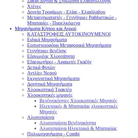
Σακιά Δίχτυα & Στρώματα Ελαιοσυλλογής
Χτένες
Δοχεία Τροφίμων - Ελίας - Ελαιόλαδου
Μετασχηματιστές - Γεννήτριες Ραβδιστικών -
Μπαταρίες - Παρελκόμενα
Μηχανήματα Κήπου και Αγρού
ΚΑΤΑΣΤΡΟΦΕΙΣ ΑΥΤΟΚΙΝΟΥΜΕΝΟΙ
Ειδικά Μηχανήματα
Eρπυστριοφόρα Μεταφορικά Μηχανήματα
Γεννήτριες βενζίνης
Εξαγωγέας Χλοοτάπητα
Εξαερωτήρες - Αραιωτές Γκαζόν
Δετικά Φυτών
Αντλίες Νερού
Εκχιονιστικά Μηχανήματα
Δονητικά Μηχανήματα
Χλοοκοπτικά Τρακτέρ
Χλοοκοπτικές μηχανές
Βενζινοκίνητες Χλοοκοπτικές Μηχανές
Ηλεκτρικές & Μπαταρίας χλοοκοπτικές
Μηχανές
Αλυσοπρίονα
Αλυσοπρίονα Βενζινοκίνητα
Αλυσοπρίονα Ηλεκτρικά & Μπαταρίας
Πολυμηχανήματα - Combi