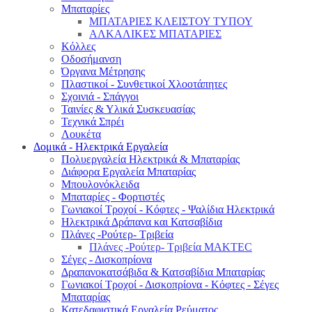
Μπαταρίες
ΜΠΑΤΑΡΙΕΣ ΚΛΕΙΣΤΟΥ ΤΥΠΟΥ
ΑΛΚΑΛΙΚΕΣ ΜΠΑΤΑΡΙΕΣ
Κόλλες
Οδοσήμανση
Όργανα Μέτρησης
Πλαστικοί - Συνθετικοί Χλοοτάπητες
Σχοινιά - Σπάγγοι
Ταινίες & Υλικά Συσκευασίας
Τεχνικά Σπρέι
Λουκέτα
Δομικά - Ηλεκτρικά Εργαλεία
Πολυεργαλεία Ηλεκτρικά & Μπαταρίας
Διάφορα Εργαλεία Μπαταρίας
Μπουλονόκλειδα
Μπαταρίες - Φορτιστές
Γωνιακοί Τροχοί - Κόφτες - Ψαλίδια Ηλεκτρικά
Ηλεκτρικά Δράπανα και Κατσαβίδια
Πλάνες -Ρούτερ- Τριβεία
Πλάνες -Ρούτερ- Τριβεία MAKTEC
Σέγες - Δισκοπρίονα
Δραπανοκατσάβιδα & Κατσαβίδια Μπαταρίας
Γωνιακοί Τροχοί - Δισκοπρίονα - Κόφτες - Σέγες
Μπαταρίας
Κατεδαφιστικά Εργαλεία Ρεύματος