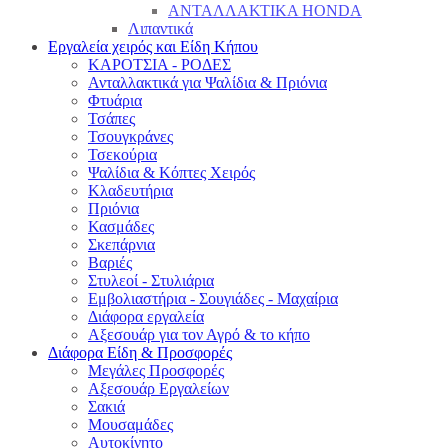
ΑΝΤΑΛΛΑΚΤΙΚΑ HONDA
Λιπαντικά
Εργαλεία χειρός και Είδη Κήπου
ΚΑΡΟΤΣΙΑ - ΡΟΔΕΣ
Ανταλλακτικά για Ψαλίδια & Πριόνια
Φτυάρια
Τσάπες
Τσουγκράνες
Τσεκούρια
Ψαλίδια & Κόπτες Χειρός
Κλαδευτήρια
Πριόνια
Κασμάδες
Σκεπάρνια
Βαριές
Στυλεοί - Στυλιάρια
Εμβολιαστήρια - Σουγιάδες - Μαχαίρια
Διάφορα εργαλεία
Αξεσουάρ για τον Αγρό & το κήπο
Διάφορα Είδη & Προσφορές
Μεγάλες Προσφορές
Αξεσουάρ Εργαλείων
Σακιά
Μουσαμάδες
Αυτοκίνητο