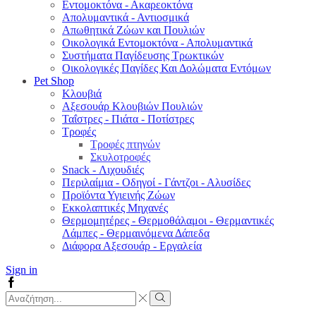
Εντομοκτόνα - Ακαρεοκτόνα
Απολυμαντικά - Αντιοσμικά
Απωθητικά Ζώων και Πουλιών
Οικολογικά Εντομοκτόνα - Απολυμαντικά
Συστήματα Παγίδευσης Τρωκτικών
Οικολογικές Παγίδες Και Δολώματα Εντόμων
Pet Shop
Κλουβιά
Αξεσουάρ Κλουβιών Πουλιών
Ταΐστρες - Πιάτα - Ποτίστρες
Τροφές
Τροφές πτηνών
Σκυλοτροφές
Snack - Λιχουδιές
Περιλαίμια - Οδηγοί - Γάντζοι - Αλυσίδες
Προϊόντα Υγιεινής Ζώων
Εκκολαπτικές Μηχανές
Θερμομητέρες - Θερμοθάλαμοι - Θερμαντικές
Λάμπες - Θερμαινόμενα Δάπεδα
Διάφορα Αξεσουάρ - Εργαλεία
Sign in
Facebook
Search
input
Search