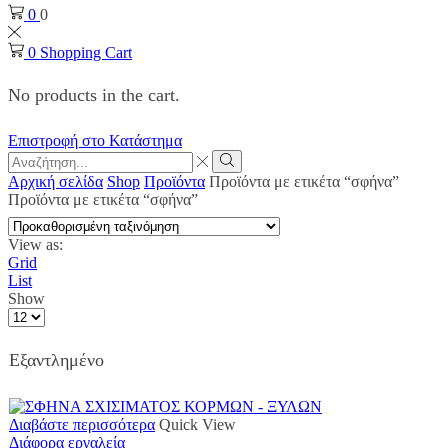
0
0
0
Shopping Cart
No products in the cart.
Επιστροφή στο Κατάστημα
Search
input
Search
Αρχική σελίδα
Shop
Προϊόντα
Προϊόντα με ετικέτα “σφήνα”
Προϊόντα με ετικέτα “σφήνα”
View as:
Grid
List
Show
Products
per
page
Εξαντλημένο
Διαβάστε περισσότερα
Quick View
Διάφορα εργαλεία