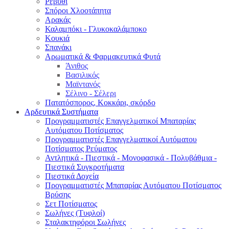
Ρεβύθι
Σπόροι Χλοοτάπητα
Αρακάς
Καλαμπόκι - Γλυκοκαλάμποκο
Κουκιά
Σπανάκι
Αρωματικά & Φαρμακευτικά Φυτά
Άνιθος
Βασιλικός
Μαϊντανός
Σέλινο - Σέλερι
Πατατόσπορος, Κοκκάρι, σκόρδο
Αρδευτικά Συστήματα
Προγραμματιστές Επαγγελματικοί Μπαταρίας
Αυτόματου Ποτίσματος
Προγραμματιστές Επαγγελματικοί Αυτόματου
Ποτίσματος Ρεύματος
Αντλητικά - Πιεστικά - Μονοφασικά - Πολυβάθμια -
Πιεστικά Συγκροτήματα
Πιεστικά Δοχεία
Προγραμματιστές Μπαταρίας Αυτόματου Ποτίσματος
Βρύσης
Σετ Ποτίσματος
Σωλήνες (Τυφλοί)
Σταλακτηφόροι Σωλήνες