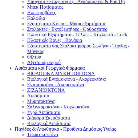
Υπόγειοι Εκτοξευτήρες - Αναδυόμενοι & Pop Up
Μπεκ Ποτίσματος
Ηλεκτροβάνες
Καλώδια
Εξαρτήματα Κήπου - Μικροεξαρτήματα
Σταλάκτες - Εκτοξευτήρες - Ορθοστάτες
Πλαστικά Εξαρτήματα - Σέλλες - Κοχλιωτά - Lock
Πλαστικές Βάνες - Βανάκια
Εξαρτήματα Φις Σταλακτηφόρου Σωλήνα - Ταινίας -
Μάνικας
Φίλτρα
Αξεσουάρ νερού
Λιπάσματα και Γεωργικά Φάρμακα
ΒΙΟΛΟΓΙΚΑ ΜΥΚΗΤΟΚΤΟΝΑ
Βιολογικά Εντομοκτόνα - Ακαρεοκτόνα
Εντομοκτόνα - Ακαρεοκτόνα
ΖΙΖΑΝΙΟΚΤΟΝΑ
Λιπάσματα
Μυκητοκτόνα
Σαλιγκαροκτόνα - Κοχλιοκτόνα
Υγρά Λιπάσματα
Διάφορα Σκευάσματα
Βιολογικά Λιπάσματα
Παγίδες & Απωθητικά - Προϊόντα Δημόσιας Υγείας
Τρωκτικοκτόνα