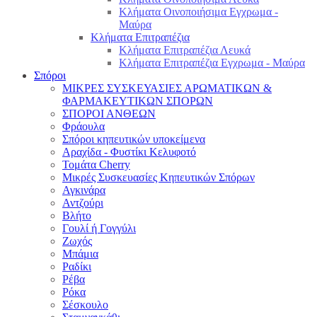
Κλήματα Οινοποιήσιμα Εγχρωμα -
Μαύρα
Κλήματα Επιτραπέζια
Κλήματα Επιτραπέζια Λευκά
Κλήματα Επιτραπέζια Εγχρωμα - Μαύρα
Σπόροι
ΜΙΚΡΕΣ ΣΥΣΚΕΥΑΣΙΕΣ ΑΡΩΜΑΤΙΚΩΝ &
ΦΑΡΜΑΚΕΥΤΙΚΩΝ ΣΠΟΡΩΝ
ΣΠΟΡΟΙ ΑΝΘΕΩΝ
Φράουλα
Σπόροι κηπευτικών υποκείμενα
Αραχίδα - Φυστίκι Κελυφοτό
Τομάτα Cherry
Μικρές Συσκευασίες Κηπευτικών Σπόρων
Αγκινάρα
Αντζούρι
Βλήτο
Γουλί ή Γογγύλι
Ζωχός
Μπάμια
Ραδίκι
Ρέβα
Ρόκα
Σέσκουλο