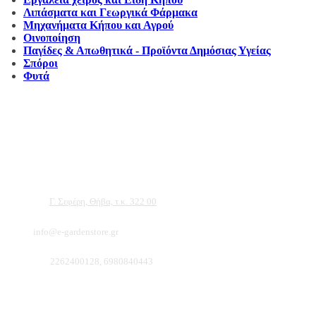
Λιπάσματα και Γεωργικά Φάρμακα
Μηχανήματα Κήπου και Αγρού
Οινοποίηση
Παγίδες & Απωθητικά - Προϊόντα Δημόσιας Υγείας
Σπόροι
Φυτά
Αντιπροσωπεύουμε μεγάλες εταιρείες δομικών εργαλείων, μηχανημάτων κήπου και ε
ότι θα βρείτε πολλά προϊόντα που θα καλύψουν τις ανάγκες των φυτών και του κήπ
Διεύθυνση:
Γ. Σεφέρη, Θήβα, τ.κ. 322 00
Email:
info@e-gardenstore.gr
Τηλέφωνο:
2262400128, 6980840443
Πληροφοριες