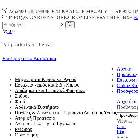
2262400128, 6980840443 ΚΑΛΕΣΤΕ ΜΑΣ ΔΕΥ - ΠΑΡ 9:00 Π
INFO@E-GARDENSTORE.GR ONLINE ΕΞΥΠΗΡΕΤΗΣH
Ε
Search
input
Search
0
0
No products in the cart.
Επιστροφή στο Κατάστημα
ΟΛΕΣ ΟΙ ΚΑΤΗΓΟΡΙΕΣ
Αρχικη
Προϊοντα
Μηχανήματα Κήπου και Αγρού
Επικοινων
Εργαλεία χειρός και Είδη Κήπου
Online Κα
Λιπάσματα και Γεωργικά Φάρμακα
Προσφορέ
Σπόροι
Φυτά
Αρχική σε
Αρδευτικά Συστήματα
Προϊόντα 
Παγίδες & Απωθητικά – Προϊόντα Δημόσιας Υγείας
Ατομική Προστασία
View as:
Δομικά – Ηλεκτρικά Εργαλεία
Grid
Pet Shop
List
Οινοποίηση
Show