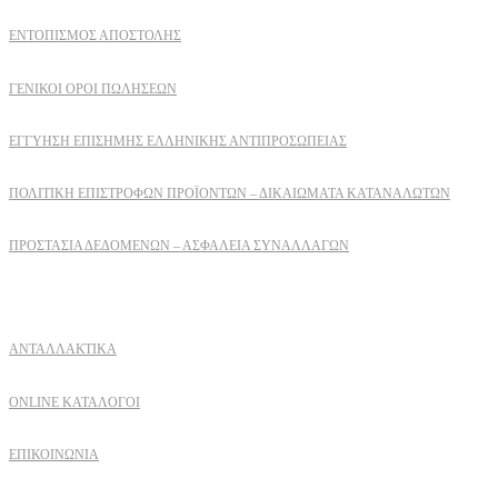
ΕΝΤΟΠΙΣΜΟΣ ΑΠΟΣΤΟΛΗΣ
ΓΕΝΙΚΟΙ ΟΡΟΙ ΠΩΛΗΣΕΩΝ
ΕΓΓΎΗΣΗ ΕΠΊΣΗΜΗΣ ΕΛΛΗΝΙΚΉΣ ΑΝΤΙΠΡΟΣΩΠΕΊΑΣ
ΠΟΛΙΤΙΚΉ ΕΠΙΣΤΡΟΦΏΝ ΠΡΟΪΌΝΤΩΝ – ΔΙΚΑΙΏΜΑΤΑ ΚΑΤΑΝΑΛΩΤΏΝ
ΠΡΟΣΤΑΣΊΑ ΔΕΔΟΜΈΝΩΝ – ΑΣΦΆΛΕΙΑ ΣΥΝΑΛΛΑΓΏΝ
Δειτε επισης
ΑΝΤΑΛΛΑΚΤΙΚΑ
ONLINE ΚΑΤΑΛΟΓΟΙ
ΕΠΙΚΟΙΝΩΝΙΑ