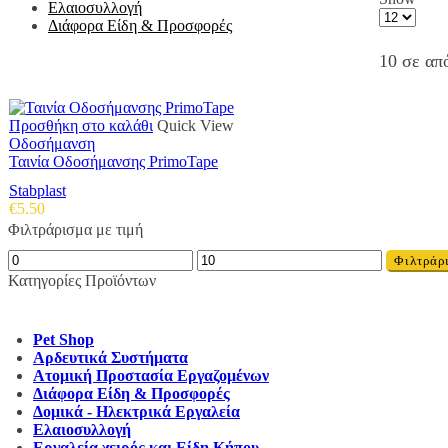
Ελαιοσυλλογή
Products
Διάφορα Είδη & Προσφορές
per
page
10 σε απ
Προσθήκη στο καλάθι
Quick View
Οδοσήμανση
Ταινία Οδοσήμανσης PrimoTape
Stabplast
€
5.50
Φιλτράρισμα με τιμή
Ελάχιστη
Μέγιστη
Φιλτράρ
τιμή
τιμή
Κατηγορίες Προϊόντων
Pet Shop
Αρδευτικά Συστήματα
Ατομική Προστασία Εργαζομένων
Διάφορα Είδη & Προσφορές
Δομικά - Ηλεκτρικά Εργαλεία
Ελαιοσυλλογή
Εργαλεία χειρός και Είδη Κήπου