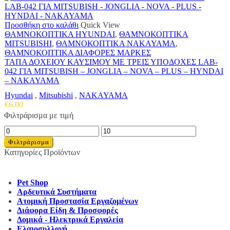
Προσθήκη στο καλάθι
Quick View
ΘΑΜΝΟΚΟΠΤΙΚΑ HYUNDAI
,
ΘΑΜΝΟΚΟΠΤΙΚΑ
MITSUBISHI
,
ΘΑΜΝΟΚΟΠΤΙΚΑ NAKAYAMA
,
ΘΑΜΝΟΚΟΠΤΙΚΑ ΔΙΑΦΟΡΕΣ ΜΑΡΚΕΣ
ΤΑΠΑ ΔΟΧΕΙΟΥ ΚΑΥΣΙΜΟΥ ΜΕ ΤΡΕΙΣ ΥΠΟΔΟΧΕΣ LAB-
042 ΓΙΑ MITSUBISH – JONGLIA – NOVA – PLUS – HYNDAI
– NAKAYAMA
Hyundai
,
Mitsubishi
,
NAKAYAMA
€
6.00
Φιλτράρισμα με τιμή
Ελάχιστη
Μέγιστη
τιμή
τιμή
Φιλτράρισμα
Κατηγορίες Προϊόντων
Pet Shop
Αρδευτικά Συστήματα
Ατομική Προστασία Εργαζομένων
Διάφορα Είδη & Προσφορές
Δομικά - Ηλεκτρικά Εργαλεία
Ελαιοσυλλογή