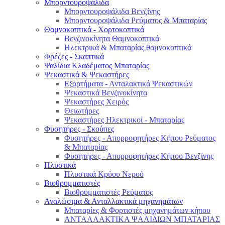
Μπορντουροψάλιδα
Μπορντουροψάλιδα Βενζίνης
Μπορντουροψάλιδα Ρεύματος & Μπαταρίας
Θαμνοκοπτικά - Χορτοκοπτικά
Βενζινοκίνητα Θαμνοκοπτικά
Ηλεκτρικά & Μπαταρίας θαμνοκοπτικά
Φρέζες - Σκαπτικά
Ψαλίδια Κλαδέματος Μπαταρίας
Ψεκαστικά & Ψεκαστήρες
Εξαρτήματα - Ανταλακτικά Ψεκαστικών
Ψεκαστικά Βενζινοκίνητα
Ψεκαστήρες Χειρός
Θειωτήρες
Ψεκαστήρες Ηλεκτρικοί - Μπαταρίας
Φυσητήρες - Σκούπες
Φυσητήρες - Απορροφητήρες Κήπου Ρεύματος
& Μπαταρίας
Φυσητήρες - Απορροφητήρες Κήπου Βενζίνης
Πλυστικά
Πλυστικά Κρύου Νερού
Βιοθρυμματιστές
Βιοθρυμματιστές Ρεύματος
Αναλώσιμα & Ανταλλακτικά μηχανημάτων
Μπαταρίες & Φορτιστές μηχανημάτων κήπου
ΑΝΤΑΛΛΑΚΤΙΚΑ ΨΑΛΙΔΙΩΝ ΜΠΑΤΑΡΙAΣ