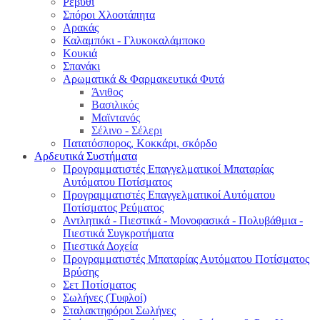
Ρεβύθι
Σπόροι Χλοοτάπητα
Αρακάς
Καλαμπόκι - Γλυκοκαλάμποκο
Κουκιά
Σπανάκι
Αρωματικά & Φαρμακευτικά Φυτά
Άνιθος
Βασιλικός
Μαϊντανός
Σέλινο - Σέλερι
Πατατόσπορος, Κοκκάρι, σκόρδο
Αρδευτικά Συστήματα
Προγραμματιστές Επαγγελματικοί Μπαταρίας
Αυτόματου Ποτίσματος
Προγραμματιστές Επαγγελματικοί Αυτόματου
Ποτίσματος Ρεύματος
Αντλητικά - Πιεστικά - Μονοφασικά - Πολυβάθμια -
Πιεστικά Συγκροτήματα
Πιεστικά Δοχεία
Προγραμματιστές Μπαταρίας Αυτόματου Ποτίσματος
Βρύσης
Σετ Ποτίσματος
Σωλήνες (Τυφλοί)
Σταλακτηφόροι Σωλήνες