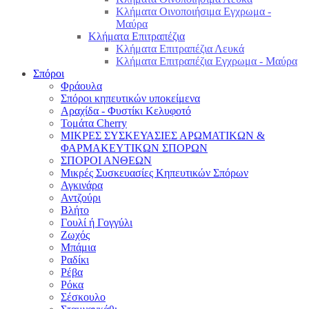
Κλήματα Οινοποιήσιμα Εγχρωμα -
Μαύρα
Κλήματα Επιτραπέζια
Κλήματα Επιτραπέζια Λευκά
Κλήματα Επιτραπέζια Εγχρωμα - Μαύρα
Σπόροι
Φράουλα
Σπόροι κηπευτικών υποκείμενα
Αραχίδα - Φυστίκι Κελυφοτό
Τομάτα Cherry
ΜΙΚΡΕΣ ΣΥΣΚΕΥΑΣΙΕΣ ΑΡΩΜΑΤΙΚΩΝ &
ΦΑΡΜΑΚΕΥΤΙΚΩΝ ΣΠΟΡΩΝ
ΣΠΟΡΟΙ ΑΝΘΕΩΝ
Μικρές Συσκευασίες Κηπευτικών Σπόρων
Αγκινάρα
Αντζούρι
Βλήτο
Γουλί ή Γογγύλι
Ζωχός
Μπάμια
Ραδίκι
Ρέβα
Ρόκα
Σέσκουλο