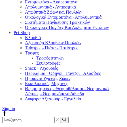
Εντομοκτόνα - Ακαρεοκτόνα
Απολυμαντικά - Αντιοσμικά
Απωθητικά Ζώων και Πουλιών
Οικολογικά Εντομοκτόνα - Απολυμαντικά
Συστήματα Παγίδευσης Τρωκτικών
Οικολογικές Παγίδες Και Δολώματα Εντόμων
Pet Shop
Κλουβιά
Αξεσουάρ Κλουβιών Πουλιών
Ταΐστρες - Πιάτα - Ποτίστρες
Τροφές
Τροφές πτηνών
Σκυλοτροφές
Snack - Λιχουδιές
Περιλαίμια - Οδηγοί - Γάντζοι - Αλυσίδες
Προϊόντα Υγιεινής Ζώων
Εκκολαπτικές Μηχανές
Θερμομητέρες - Θερμοθάλαμοι - Θερμαντικές
Λάμπες - Θερμαινόμενα Δάπεδα
Διάφορα Αξεσουάρ - Εργαλεία
Sign in
Facebook
Search
input
Search