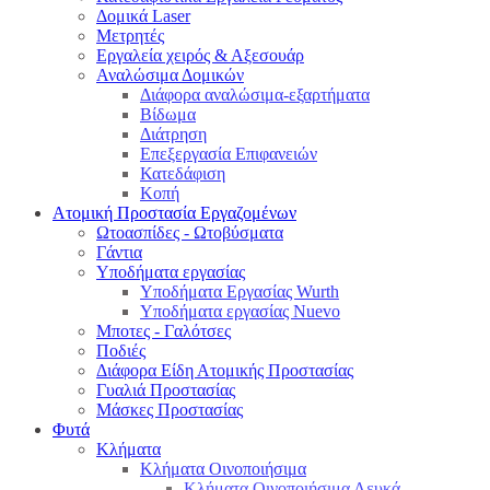
Δομικά Laser
Μετρητές
Εργαλεία χειρός & Αξεσουάρ
Αναλώσιμα Δομικών
Διάφορα αναλώσιμα-εξαρτήματα
Βίδωμα
Διάτρηση
Επεξεργασία Επιφανειών
Κατεδάφιση
Κοπή
Ατομική Προστασία Εργαζομένων
Ωτοασπίδες - Ωτοβύσματα
Γάντια
Υποδήματα εργασίας
Υποδήματα Εργασίας Wurth
Υποδήματα εργασίας Nuevo
Μποτες - Γαλότσες
Ποδιές
Διάφορα Είδη Ατομικής Προστασίας
Γυαλιά Προστασίας
Μάσκες Προστασίας
Φυτά
Κλήματα
Κλήματα Οινοποιήσιμα
Κλήματα Οινοποιήσιμα Λευκά