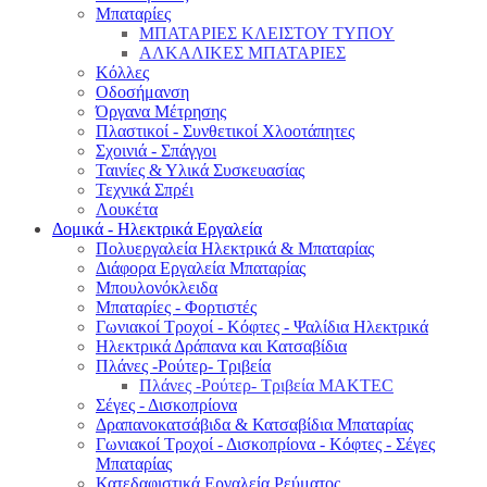
Μπαταρίες
ΜΠΑΤΑΡΙΕΣ ΚΛΕΙΣΤΟΥ ΤΥΠΟΥ
ΑΛΚΑΛΙΚΕΣ ΜΠΑΤΑΡΙΕΣ
Κόλλες
Οδοσήμανση
Όργανα Μέτρησης
Πλαστικοί - Συνθετικοί Χλοοτάπητες
Σχοινιά - Σπάγγοι
Ταινίες & Υλικά Συσκευασίας
Τεχνικά Σπρέι
Λουκέτα
Δομικά - Ηλεκτρικά Εργαλεία
Πολυεργαλεία Ηλεκτρικά & Μπαταρίας
Διάφορα Εργαλεία Μπαταρίας
Μπουλονόκλειδα
Μπαταρίες - Φορτιστές
Γωνιακοί Τροχοί - Κόφτες - Ψαλίδια Ηλεκτρικά
Ηλεκτρικά Δράπανα και Κατσαβίδια
Πλάνες -Ρούτερ- Τριβεία
Πλάνες -Ρούτερ- Τριβεία MAKTEC
Σέγες - Δισκοπρίονα
Δραπανοκατσάβιδα & Κατσαβίδια Μπαταρίας
Γωνιακοί Τροχοί - Δισκοπρίονα - Κόφτες - Σέγες
Μπαταρίας
Κατεδαφιστικά Εργαλεία Ρεύματος