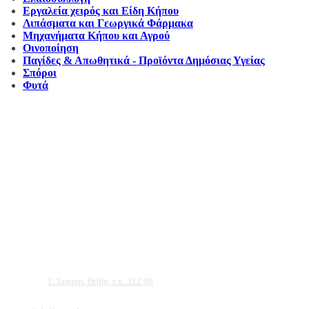
Εργαλεία χειρός και Είδη Κήπου
Λιπάσματα και Γεωργικά Φάρμακα
Μηχανήματα Κήπου και Αγρού
Οινοποίηση
Παγίδες & Απωθητικά - Προϊόντα Δημόσιας Υγείας
Σπόροι
Φυτά
Αντιπροσωπεύουμε μεγάλες εταιρείες δομικών εργαλείων, μηχανημάτων κήπου
και εργαλείων χειρός, εργαλεία κήπου Αμπατζίδη και πολλά ακόμα, τα οποία
μπορείτε να ανακαλύψετε κάνοντας μια περιήγηση στην ιστοσελίδα μας, και
είμαστε σίγουροι ότι θα βρείτε πολλά προϊόντα που θα καλύψουν τις ανάγκες των
φυτών και του κήπου σας.
Διεύθυνση:
Γ. Σεφέρη, Θήβα, τ.κ. 322 00