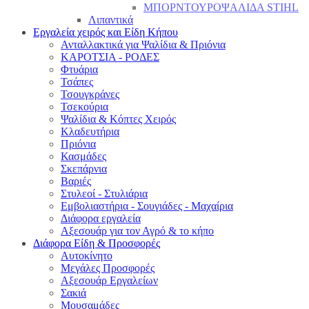
ΜΠΟΡΝΤΟΥΡΟΨΑΛΙΔΑ STIHL
Λιπαντικά
Εργαλεία χειρός και Είδη Κήπου
Ανταλλακτικά για Ψαλίδια & Πριόνια
ΚΑΡΟΤΣΙΑ - ΡΟΔΕΣ
Φτυάρια
Τσάπες
Τσουγκράνες
Τσεκούρια
Ψαλίδια & Κόπτες Χειρός
Κλαδευτήρια
Πριόνια
Κασμάδες
Σκεπάρνια
Βαριές
Στυλεοί - Στυλιάρια
Εμβολιαστήρια - Σουγιάδες - Μαχαίρια
Διάφορα εργαλεία
Αξεσουάρ για τον Αγρό & το κήπο
Διάφορα Είδη & Προσφορές
Αυτοκίνητο
Μεγάλες Προσφορές
Αξεσουάρ Εργαλείων
Σακιά
Μουσαμάδες