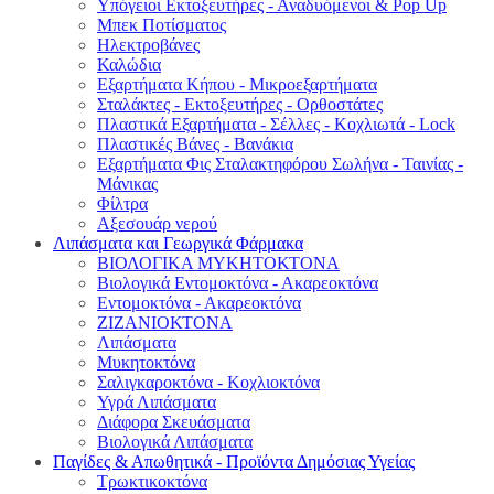
Υπόγειοι Εκτοξευτήρες - Αναδυόμενοι & Pop Up
Μπεκ Ποτίσματος
Ηλεκτροβάνες
Καλώδια
Εξαρτήματα Κήπου - Μικροεξαρτήματα
Σταλάκτες - Εκτοξευτήρες - Ορθοστάτες
Πλαστικά Εξαρτήματα - Σέλλες - Κοχλιωτά - Lock
Πλαστικές Βάνες - Βανάκια
Εξαρτήματα Φις Σταλακτηφόρου Σωλήνα - Ταινίας -
Μάνικας
Φίλτρα
Αξεσουάρ νερού
Λιπάσματα και Γεωργικά Φάρμακα
ΒΙΟΛΟΓΙΚΑ ΜΥΚΗΤΟΚΤΟΝΑ
Βιολογικά Εντομοκτόνα - Ακαρεοκτόνα
Εντομοκτόνα - Ακαρεοκτόνα
ΖΙΖΑΝΙΟΚΤΟΝΑ
Λιπάσματα
Μυκητοκτόνα
Σαλιγκαροκτόνα - Κοχλιοκτόνα
Υγρά Λιπάσματα
Διάφορα Σκευάσματα
Βιολογικά Λιπάσματα
Παγίδες & Απωθητικά - Προϊόντα Δημόσιας Υγείας
Τρωκτικοκτόνα