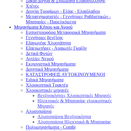
Σακιά Δίχτυα & Στρώματα Ελαιοσυλλογής
Χτένες
Δοχεία Τροφίμων - Ελίας - Ελαιόλαδου
Μετασχηματιστές - Γεννήτριες Ραβδιστικών -
Μπαταρίες - Παρελκόμενα
Μηχανήματα Κήπου και Αγρού
Eρπυστριοφόρα Μεταφορικά Μηχανήματα
Γεννήτριες βενζίνης
Εξαγωγέας Χλοοτάπητα
Εξαερωτήρες - Αραιωτές Γκαζόν
Δετικά Φυτών
Αντλίες Νερού
Εκχιονιστικά Μηχανήματα
Δονητικά Μηχανήματα
ΚΑΤΑΣΤΡΟΦΕΙΣ ΑΥΤΟΚΙΝΟΥΜΕΝΟΙ
Ειδικά Μηχανήματα
Χλοοκοπτικά Τρακτέρ
Χλοοκοπτικές μηχανές
Βενζινοκίνητες Χλοοκοπτικές Μηχανές
Ηλεκτρικές & Μπαταρίας χλοοκοπτικές
Μηχανές
Αλυσοπρίονα
Αλυσοπρίονα Βενζινοκίνητα
Αλυσοπρίονα Ηλεκτρικά & Μπαταρίας
Πολυμηχανήματα - Combi