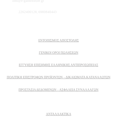
Email:
info@e-gardenstore.gr
Τηλέφωνο:
2262400128, 6980840443
Πληροφοριες
ΕΝΤΟΠΙΣΜΟΣ ΑΠΟΣΤΟΛΗΣ
ΓΕΝΙΚΟΙ ΟΡΟΙ ΠΩΛΗΣΕΩΝ
ΕΓΓΎΗΣΗ ΕΠΊΣΗΜΗΣ ΕΛΛΗΝΙΚΉΣ ΑΝΤΙΠΡΟΣΩΠΕΊΑΣ
ΠΟΛΙΤΙΚΉ ΕΠΙΣΤΡΟΦΏΝ ΠΡΟΪΌΝΤΩΝ – ΔΙΚΑΙΏΜΑΤΑ ΚΑΤΑΝΑΛΩΤΏΝ
ΠΡΟΣΤΑΣΊΑ ΔΕΔΟΜΈΝΩΝ – ΑΣΦΆΛΕΙΑ ΣΥΝΑΛΛΑΓΏΝ
Δειτε επισης
ΑΝΤΑΛΛΑΚΤΙΚΑ