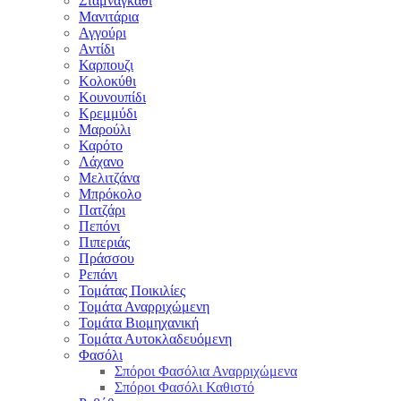
Σταμναγκάθι
Μανιτάρια
Αγγούρι
Αντίδι
Καρπουζι
Κολοκύθι
Κουνουπίδι
Κρεμμύδι
Μαρούλι
Καρότο
Λάχανο
Μελιτζάνα
Μπρόκολο
Πατζάρι
Πεπόνι
Πιπεριάς
Πράσσου
Ρεπάνι
Τομάτας Ποικιλίες
Τομάτα Αναρριχώμενη
Τομάτα Βιομηχανική
Τομάτα Αυτοκλαδευόμενη
Φασόλι
Σπόροι Φασόλια Αναρριχώμενα
Σπόροι Φασόλι Καθιστό