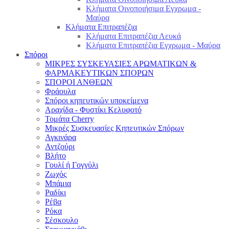
Κλήματα Οινοποιήσιμα Εγχρωμα -
Μαύρα
Κλήματα Επιτραπέζια
Κλήματα Επιτραπέζια Λευκά
Κλήματα Επιτραπέζια Εγχρωμα - Μαύρα
Σπόροι
ΜΙΚΡΕΣ ΣΥΣΚΕΥΑΣΙΕΣ ΑΡΩΜΑΤΙΚΩΝ &
ΦΑΡΜΑΚΕΥΤΙΚΩΝ ΣΠΟΡΩΝ
ΣΠΟΡΟΙ ΑΝΘΕΩΝ
Φράουλα
Σπόροι κηπευτικών υποκείμενα
Αραχίδα - Φυστίκι Κελυφοτό
Τομάτα Cherry
Μικρές Συσκευασίες Κηπευτικών Σπόρων
Αγκινάρα
Αντζούρι
Βλήτο
Γουλί ή Γογγύλι
Ζωχός
Μπάμια
Ραδίκι
Ρέβα
Ρόκα
Σέσκουλο