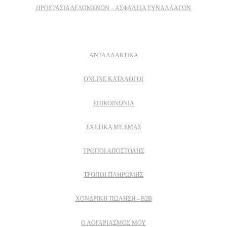
ΠΡΟΣΤΑΣΊΑ ΔΕΔΟΜΈΝΩΝ – ΑΣΦΆΛΕΙΑ ΣΥΝΑΛΛΑΓΏΝ
Δειτε επισης
ΑΝΤΑΛΛΑΚΤΙΚΑ
ONLINE ΚΑΤΑΛΟΓΟΙ
ΕΠΙΚΟΙΝΩΝΙΑ
ΣΧΕΤΙΚΆ ΜΕ ΕΜΆΣ
ΤΡΌΠΟΙ ΑΠΟΣΤΟΛΉΣ
ΤΡΌΠΟΙ ΠΛΗΡΩΜΉΣ
ΧΟΝΔΡΙΚΉ ΠΏΛΗΣΗ - B2B
Ο ΛΟΓΑΡΙΑΣΜΟΣ ΜΟΥ