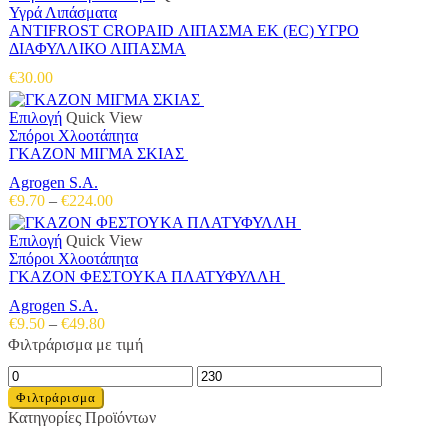
Υγρά Λιπάσματα
ANTIFROST CROPAID ΛΙΠΑΣΜΑ ΕΚ (EC) ΥΓΡΟ
ΔΙΑΦΥΛΛΙΚΟ ΛΙΠΑΣΜΑ
€
30.00
Αυτό
Επιλογή
Quick View
το
Σπόροι Χλοοτάπητα
προϊόν
ΓΚΑΖΟΝ ΜΙΓΜΑ ΣΚΙΑΣ
έχει
Agrogen S.A.
πολλαπλές
Price
€
9.70
–
€
224.00
παραλλαγές.
range:
Οι
€9.70
Αυτό
Επιλογή
Quick View
επιλογές
through
το
Σπόροι Χλοοτάπητα
μπορούν
€224.00
προϊόν
ΓΚΑΖΟΝ ΦΕΣΤΟΥΚΑ ΠΛΑΤΥΦΥΛΛΗ
να
έχει
επιλεγούν
Agrogen S.A.
πολλαπλές
στη
Price
€
9.50
–
€
49.80
παραλλαγές.
σελίδα
range:
Φιλτράρισμα με τιμή
Οι
του
€9.50
επιλογές
προϊόντος
Ελάχιστη
Μέγιστη
through
μπορούν
τιμή
τιμή
€49.80
Φιλτράρισμα
να
Κατηγορίες Προϊόντων
επιλεγούν
στη