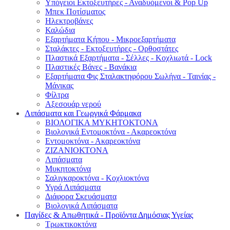
Υπόγειοι Εκτοξευτήρες - Αναδυόμενοι & Pop Up
Μπεκ Ποτίσματος
Ηλεκτροβάνες
Καλώδια
Εξαρτήματα Κήπου - Μικροεξαρτήματα
Σταλάκτες - Εκτοξευτήρες - Ορθοστάτες
Πλαστικά Εξαρτήματα - Σέλλες - Κοχλιωτά - Lock
Πλαστικές Βάνες - Βανάκια
Εξαρτήματα Φις Σταλακτηφόρου Σωλήνα - Ταινίας -
Μάνικας
Φίλτρα
Αξεσουάρ νερού
Λιπάσματα και Γεωργικά Φάρμακα
ΒΙΟΛΟΓΙΚΑ ΜΥΚΗΤΟΚΤΟΝΑ
Βιολογικά Εντομοκτόνα - Ακαρεοκτόνα
Εντομοκτόνα - Ακαρεοκτόνα
ΖΙΖΑΝΙΟΚΤΟΝΑ
Λιπάσματα
Μυκητοκτόνα
Σαλιγκαροκτόνα - Κοχλιοκτόνα
Υγρά Λιπάσματα
Διάφορα Σκευάσματα
Βιολογικά Λιπάσματα
Παγίδες & Απωθητικά - Προϊόντα Δημόσιας Υγείας
Τρωκτικοκτόνα