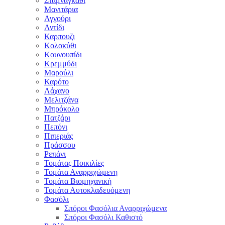
Σταμναγκάθι
Μανιτάρια
Αγγούρι
Αντίδι
Καρπουζι
Κολοκύθι
Κουνουπίδι
Κρεμμύδι
Μαρούλι
Καρότο
Λάχανο
Μελιτζάνα
Μπρόκολο
Πατζάρι
Πεπόνι
Πιπεριάς
Πράσσου
Ρεπάνι
Τομάτας Ποικιλίες
Τομάτα Αναρριχώμενη
Τομάτα Βιομηχανική
Τομάτα Αυτοκλαδευόμενη
Φασόλι
Σπόροι Φασόλια Αναρριχώμενα
Σπόροι Φασόλι Καθιστό