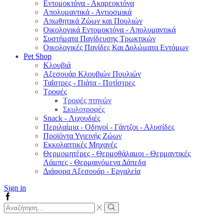
Εντομοκτόνα - Ακαρεοκτόνα
Απολυμαντικά - Αντιοσμικά
Απωθητικά Ζώων και Πουλιών
Οικολογικά Εντομοκτόνα - Απολυμαντικά
Συστήματα Παγίδευσης Τρωκτικών
Οικολογικές Παγίδες Και Δολώματα Εντόμων
Pet Shop
Κλουβιά
Αξεσουάρ Κλουβιών Πουλιών
Ταΐστρες - Πιάτα - Ποτίστρες
Τροφές
Τροφές πτηνών
Σκυλοτροφές
Snack - Λιχουδιές
Περιλαίμια - Οδηγοί - Γάντζοι - Αλυσίδες
Προϊόντα Υγιεινής Ζώων
Εκκολαπτικές Μηχανές
Θερμομητέρες - Θερμοθάλαμοι - Θερμαντικές
Λάμπες - Θερμαινόμενα Δάπεδα
Διάφορα Αξεσουάρ - Εργαλεία
Sign in
Facebook
Search
input
Search