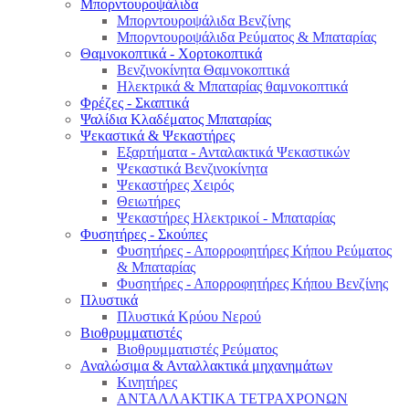
Μπορντουροψάλιδα
Μπορντουροψάλιδα Βενζίνης
Μπορντουροψάλιδα Ρεύματος & Μπαταρίας
Θαμνοκοπτικά - Χορτοκοπτικά
Βενζινοκίνητα Θαμνοκοπτικά
Ηλεκτρικά & Μπαταρίας θαμνοκοπτικά
Φρέζες - Σκαπτικά
Ψαλίδια Κλαδέματος Μπαταρίας
Ψεκαστικά & Ψεκαστήρες
Εξαρτήματα - Ανταλακτικά Ψεκαστικών
Ψεκαστικά Βενζινοκίνητα
Ψεκαστήρες Χειρός
Θειωτήρες
Ψεκαστήρες Ηλεκτρικοί - Μπαταρίας
Φυσητήρες - Σκούπες
Φυσητήρες - Απορροφητήρες Κήπου Ρεύματος
& Μπαταρίας
Φυσητήρες - Απορροφητήρες Κήπου Βενζίνης
Πλυστικά
Πλυστικά Κρύου Νερού
Βιοθρυμματιστές
Βιοθρυμματιστές Ρεύματος
Αναλώσιμα & Ανταλλακτικά μηχανημάτων
Κινητήρες
ΑΝΤΑΛΛΑΚΤΙΚΑ ΤΕΤΡΑΧΡΟΝΩΝ