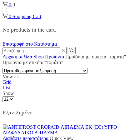
0
0
0
Shopping Cart
No products in the cart.
Επιστροφή στο Κατάστημα
Search
input
Search
Αρχική σελίδα
Shop
Προϊόντα
Προϊόντα με ετικέτα “τομάτα”
Προϊόντα με ετικέτα “τομάτα”
View as:
Grid
List
Show
Products
per
page
Εξαντλημένο
Διαβάστε περισσότερα
Quick View