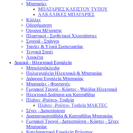
Μπαταρίες
ΜΠΑΤΑΡΙΕΣ ΚΛΕΙΣΤΟΥ ΤΥΠΟΥ
ΑΛΚΑΛΙΚΕΣ ΜΠΑΤΑΡΙΕΣ
Κόλλες
Οδοσήμανση
Όργανα Μέτρησης
Πλαστικοί - Συνθετικοί Χλοοτάπητες
Σχοινιά - Σπάγγοι
Ταινίες & Υλικά Συσκευασίας
Τεχνικά Σπρέι
Λουκέτα
Δομικά - Ηλεκτρικά Εργαλεία
Μπουλονόκλειδα
Πολυεργαλεία Ηλεκτρικά & Μπαταρίας
Διάφορα Εργαλεία Μπαταρίας
Μπαταρίες - Φορτιστές
Γωνιακοί Τροχοί - Κόφτες - Ψαλίδια Ηλεκτρικά
Ηλεκτρικά Δράπανα και Κατσαβίδια
Πλάνες -Ρούτερ- Τριβεία
Πλάνες -Ρούτερ- Τριβεία MAKTEC
Σέγες - Δισκοπρίονα
Δραπανοκατσάβιδα & Κατσαβίδια Μπαταρίας
Γωνιακοί Τροχοί - Δισκοπρίονα - Κόφτες - Σέγες
Μπαταρίας
Κατεδαφιστικά Εργαλεία Ρεύματος