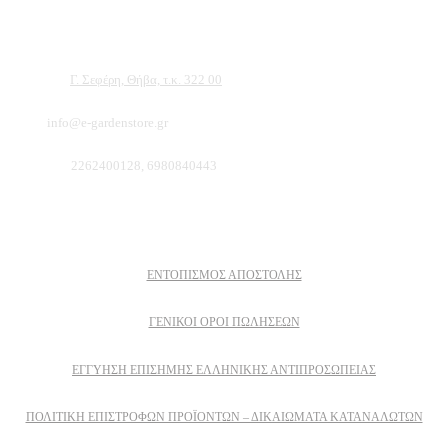
είμαστε σίγουροι ότι θα βρείτε πολλά προϊόντα που θα καλύψουν τις ανάγκες των
φυτών και του κήπου σας.
Διεύθυνση:
Γ. Σεφέρη, Θήβα, τ.κ. 322 00
Email:
info@e-gardenstore.gr
Τηλέφωνο:
2262400128, 6980840443
Πληροφοριες
ΕΝΤΟΠΙΣΜΟΣ ΑΠΟΣΤΟΛΗΣ
ΓΕΝΙΚΟΙ ΟΡΟΙ ΠΩΛΗΣΕΩΝ
ΕΓΓΎΗΣΗ ΕΠΊΣΗΜΗΣ ΕΛΛΗΝΙΚΉΣ ΑΝΤΙΠΡΟΣΩΠΕΊΑΣ
ΠΟΛΙΤΙΚΉ ΕΠΙΣΤΡΟΦΏΝ ΠΡΟΪΌΝΤΩΝ – ΔΙΚΑΙΏΜΑΤΑ ΚΑΤΑΝΑΛΩΤΏΝ