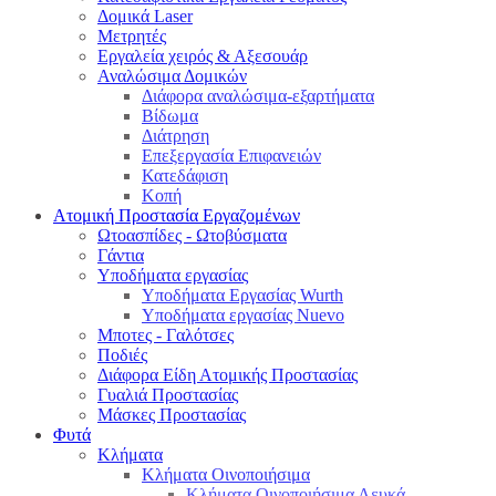
Δομικά Laser
Μετρητές
Εργαλεία χειρός & Αξεσουάρ
Αναλώσιμα Δομικών
Διάφορα αναλώσιμα-εξαρτήματα
Βίδωμα
Διάτρηση
Επεξεργασία Επιφανειών
Κατεδάφιση
Κοπή
Ατομική Προστασία Εργαζομένων
Ωτοασπίδες - Ωτοβύσματα
Γάντια
Υποδήματα εργασίας
Υποδήματα Εργασίας Wurth
Υποδήματα εργασίας Nuevo
Μποτες - Γαλότσες
Ποδιές
Διάφορα Είδη Ατομικής Προστασίας
Γυαλιά Προστασίας
Μάσκες Προστασίας
Φυτά
Κλήματα
Κλήματα Οινοποιήσιμα
Κλήματα Οινοποιήσιμα Λευκά