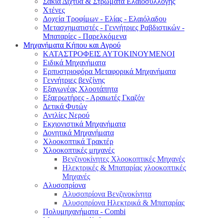
Σακιά Δίχτυα & Στρώματα Ελαιοσυλλογής
Χτένες
Δοχεία Τροφίμων - Ελίας - Ελαιόλαδου
Μετασχηματιστές - Γεννήτριες Ραβδιστικών -
Μπαταρίες - Παρελκόμενα
Μηχανήματα Κήπου και Αγρού
ΚΑΤΑΣΤΡΟΦΕΙΣ ΑΥΤΟΚΙΝΟΥΜΕΝΟΙ
Ειδικά Μηχανήματα
Eρπυστριοφόρα Μεταφορικά Μηχανήματα
Γεννήτριες βενζίνης
Εξαγωγέας Χλοοτάπητα
Εξαερωτήρες - Αραιωτές Γκαζόν
Δετικά Φυτών
Αντλίες Νερού
Εκχιονιστικά Μηχανήματα
Δονητικά Μηχανήματα
Χλοοκοπτικά Τρακτέρ
Χλοοκοπτικές μηχανές
Βενζινοκίνητες Χλοοκοπτικές Μηχανές
Ηλεκτρικές & Μπαταρίας χλοοκοπτικές
Μηχανές
Αλυσοπρίονα
Αλυσοπρίονα Βενζινοκίνητα
Αλυσοπρίονα Ηλεκτρικά & Μπαταρίας
Πολυμηχανήματα - Combi