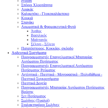
Ρεβύθι
Σπόροι Χλοοτάπητα
Αρακάς
Καλαμπόκι - Γλυκοκαλάμποκο
Κουκιά
Σπανάκι
Αρωματικά & Φαρμακευτικά Φυτά
Άνιθος
Βασιλικός
Μαϊντανός
Σέλινο - Σέλερι
Πατατόσπορος, Κοκκάρι, σκόρδο
Αρδευτικά Συστήματα
Προγραμματιστές Επαγγελματικοί Μπαταρίας
Αυτόματου Ποτίσματος
Προγραμματιστές Επαγγελματικοί Αυτόματου
Ποτίσματος Ρεύματος
Αντλητικά - Πιεστικά - Μονοφασικά - Πολυβάθμια -
Πιεστικά Συγκροτήματα
Πιεστικά Δοχεία
Προγραμματιστές Μπαταρίας Αυτόματου Ποτίσματος
Βρύσης
Σετ Ποτίσματος
Σωλήνες (Τυφλοί)
Σταλακτηφόροι Σωλήνες