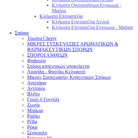
Κλήματα Οινοποιήσιμα Εγχρωμα -
Μαύρα
Κλήματα Επιτραπέζια
Κλήματα Επιτραπέζια Λευκά
Κλήματα Επιτραπέζια Εγχρωμα - Μαύρα
Σπόροι
Τομάτα Cherry
ΜΙΚΡΕΣ ΣΥΣΚΕΥΑΣΙΕΣ ΑΡΩΜΑΤΙΚΩΝ &
ΦΑΡΜΑΚΕΥΤΙΚΩΝ ΣΠΟΡΩΝ
ΣΠΟΡΟΙ ΑΝΘΕΩΝ
Φράουλα
Σπόροι κηπευτικών υποκείμενα
Αραχίδα - Φυστίκι Κελυφοτό
Μικρές Συσκευασίες Κηπευτικών Σπόρων
Αγκινάρα
Αντζούρι
Βλήτο
Γουλί ή Γογγύλι
Ζωχός
Μπάμια
Ραδίκι
Ρέβα
Ρόκα
Σέσκουλο