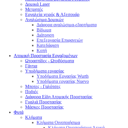
Δομικά Laser
Μετρητές
Εργαλεία χειρός & Αξεσουάρ
Αναλώσιμα Δομικών
Διάφορα αναλώσιμα-εξαρτήματα
Βίδωμα
Διάτρηση
Επεξεργασία Επιφανειών
Κατεδάφιση
Κοπή
Ατομική Προστασία Εργαζομένων
Ωτοασπίδες - Ωτοβύσματα
Γάντια
Υποδήματα εργασίας
Υποδήματα Εργασίας Wurth
Υποδήματα εργασίας Nuevo
Μποτες - Γαλότσες
Ποδιές
Διάφορα Είδη Ατομικής Προστασίας
Γυαλιά Προστασίας
Μάσκες Προστασίας
Φυτά
Κλήματα
Κλήματα Οινοποιήσιμα
Κλήματα Οινοποιήσιμα Λευκά