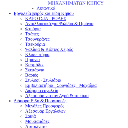
ΜΗΧΑΝΗΜΑΤΩΝ ΚΗΠΟΥ
Λιπαντικά
Εργαλεία χειρός και Είδη Κήπου
ΚΑΡΟΤΣΙΑ - ΡΟΔΕΣ
Ανταλλακτικά για Ψαλίδια & Πριόνια
Φτυάρια
Τσάπες
Τσουγκράνες
Τσεκούρια
Ψαλίδια & Κόπτες Χειρός
Κλαδευτήρια
Πριόνια
Κασμάδες
Σκεπάρνια
Βαριές
Στυλεοί - Στυλιάρια
Εμβολιαστήρια - Σουγιάδες - Μαχαίρια
Διάφορα εργαλεία
Αξεσουάρ για τον Αγρό & το κήπο
Διάφορα Είδη & Προσφορές
Μεγάλες Προσφορές
Αξεσουάρ Εργαλείων
Σακιά
Μουσαμάδες
Αυτοκίνητο