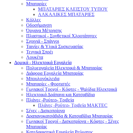
Μπαταρίες
ΜΠΑΤΑΡΙΕΣ ΚΛΕΙΣΤΟΥ ΤΥΠΟΥ
ΑΛΚΑΛΙΚΕΣ ΜΠΑΤΑΡΙΕΣ
Κόλλες
Οδοσήμανση
Όργανα Μέτρησης
Πλαστικοί - Συνθετικοί Χλοοτάπητες
Σχοινιά - Σπάγγοι
Ταινίες & Υλικά Συσκευασίας
Τεχνικά Σπρέι
Λουκέτα
Δομικά - Ηλεκτρικά Εργαλεία
Πολυεργαλεία Ηλεκτρικά & Μπαταρίας
Διάφορα Εργαλεία Μπαταρίας
Μπουλονόκλειδα
Μπαταρίες - Φορτιστές
Γωνιακοί Τροχοί - Κόφτες - Ψαλίδια Ηλεκτρικά
Ηλεκτρικά Δράπανα και Κατσαβίδια
Πλάνες -Ρούτερ- Τριβεία
Πλάνες -Ρούτερ- Τριβεία MAKTEC
Σέγες - Δισκοπρίονα
Δραπανοκατσάβιδα & Κατσαβίδια Μπαταρίας
Γωνιακοί Τροχοί - Δισκοπρίονα - Κόφτες - Σέγες
Μπαταρίας
Κατεδαφιστικά Εργαλεία Ρεύματος