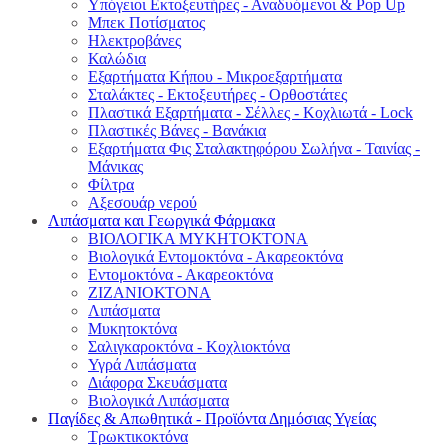
Υπόγειοι Εκτοξευτήρες - Αναδυόμενοι & Pop Up
Μπεκ Ποτίσματος
Ηλεκτροβάνες
Καλώδια
Εξαρτήματα Κήπου - Μικροεξαρτήματα
Σταλάκτες - Εκτοξευτήρες - Ορθοστάτες
Πλαστικά Εξαρτήματα - Σέλλες - Κοχλιωτά - Lock
Πλαστικές Βάνες - Βανάκια
Εξαρτήματα Φις Σταλακτηφόρου Σωλήνα - Ταινίας -
Μάνικας
Φίλτρα
Αξεσουάρ νερού
Λιπάσματα και Γεωργικά Φάρμακα
ΒΙΟΛΟΓΙΚΑ ΜΥΚΗΤΟΚΤΟΝΑ
Βιολογικά Εντομοκτόνα - Ακαρεοκτόνα
Εντομοκτόνα - Ακαρεοκτόνα
ΖΙΖΑΝΙΟΚΤΟΝΑ
Λιπάσματα
Μυκητοκτόνα
Σαλιγκαροκτόνα - Κοχλιοκτόνα
Υγρά Λιπάσματα
Διάφορα Σκευάσματα
Βιολογικά Λιπάσματα
Παγίδες & Απωθητικά - Προϊόντα Δημόσιας Υγείας
Τρωκτικοκτόνα