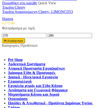
Προσθήκη στο καλάθι
Quick View
Τομάτα Cherry
Τομάτα Αναρριχώμενη Cherry- LIMONCITO
Hazera
€
275.00
Φιλτράρισμα με τιμή
Ελάχιστη
Μέγιστη
τιμή
τιμή
Φιλτράρισμα
Κατηγορίες Προϊόντων
Pet Shop
Αρδευτικά Συστήματα
Ατομική Προστασία Εργαζομένων
Διάφορα Είδη & Προσφορές
Δομικά - Ηλεκτρικά Εργαλεία
Ελαιοσυλλογή
Εργαλεία χειρός και Είδη Κήπου
Λιπάσματα και Γεωργικά Φάρμακα
Μηχανήματα Κήπου και Αγρού
Οινοποίηση
Παγίδες & Απωθητικά - Προϊόντα Δημόσιας Υγείας
Σπόροι