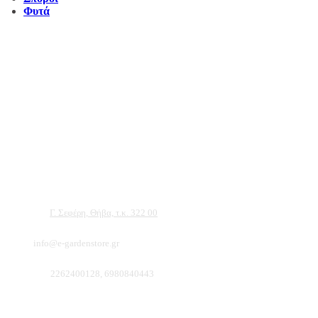
Φυτά
Αντιπροσωπεύουμε μεγάλες εταιρείες δομικών εργαλείων, μηχανημάτων κήπου
και εργαλείων χειρός, εργαλεία κήπου Αμπατζίδη και πολλά ακόμα, τα οποία
μπορείτε να ανακαλύψετε κάνοντας μια περιήγηση στην ιστοσελίδα μας, και
είμαστε σίγουροι ότι θα βρείτε πολλά προϊόντα που θα καλύψουν τις ανάγκες των
φυτών και του κήπου σας.
Διεύθυνση:
Γ. Σεφέρη, Θήβα, τ.κ. 322 00
Email:
info@e-gardenstore.gr
Τηλέφωνο:
2262400128, 6980840443
Πληροφοριες