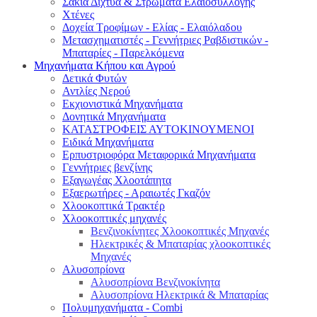
Σακιά Δίχτυα & Στρώματα Ελαιοσυλλογής
Χτένες
Δοχεία Τροφίμων - Ελίας - Ελαιόλαδου
Μετασχηματιστές - Γεννήτριες Ραβδιστικών -
Μπαταρίες - Παρελκόμενα
Μηχανήματα Κήπου και Αγρού
Δετικά Φυτών
Αντλίες Νερού
Εκχιονιστικά Μηχανήματα
Δονητικά Μηχανήματα
ΚΑΤΑΣΤΡΟΦΕΙΣ ΑΥΤΟΚΙΝΟΥΜΕΝΟΙ
Ειδικά Μηχανήματα
Eρπυστριοφόρα Μεταφορικά Μηχανήματα
Γεννήτριες βενζίνης
Εξαγωγέας Χλοοτάπητα
Εξαερωτήρες - Αραιωτές Γκαζόν
Χλοοκοπτικά Τρακτέρ
Χλοοκοπτικές μηχανές
Βενζινοκίνητες Χλοοκοπτικές Μηχανές
Ηλεκτρικές & Μπαταρίας χλοοκοπτικές
Μηχανές
Αλυσοπρίονα
Αλυσοπρίονα Βενζινοκίνητα
Αλυσοπρίονα Ηλεκτρικά & Μπαταρίας
Πολυμηχανήματα - Combi