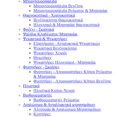
Μπορντουροψάλιδα
Μπορντουροψάλιδα Βενζίνης
Μπορντουροψάλιδα Ρεύματος & Μπαταρίας
Θαμνοκοπτικά - Χορτοκοπτικά
Βενζινοκίνητα Θαμνοκοπτικά
Ηλεκτρικά & Μπαταρίας θαμνοκοπτικά
Φρέζες - Σκαπτικά
Ψαλίδια Κλαδέματος Μπαταρίας
Ψεκαστικά & Ψεκαστήρες
Εξαρτήματα - Ανταλακτικά Ψεκαστικών
Ψεκαστικά Βενζινοκίνητα
Ψεκαστήρες Χειρός
Θειωτήρες
Ψεκαστήρες Ηλεκτρικοί - Μπαταρίας
Φυσητήρες - Σκούπες
Φυσητήρες - Απορροφητήρες Κήπου Ρεύματος
& Μπαταρίας
Φυσητήρες - Απορροφητήρες Κήπου Βενζίνης
Πλυστικά
Πλυστικά Κρύου Νερού
Βιοθρυμματιστές
Βιοθρυμματιστές Ρεύματος
Αναλώσιμα & Ανταλλακτικά μηχανημάτων
Αξεσουάρ & Αναλώσιμα Μηχανημάτων
Κινητήρες