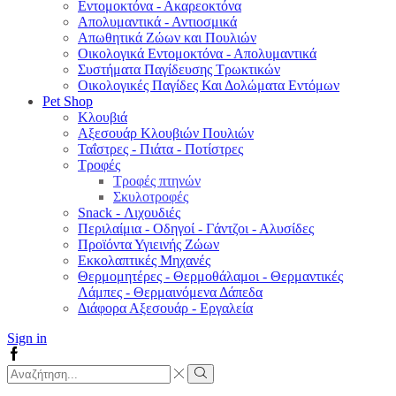
Εντομοκτόνα - Ακαρεοκτόνα
Απολυμαντικά - Αντιοσμικά
Απωθητικά Ζώων και Πουλιών
Οικολογικά Εντομοκτόνα - Απολυμαντικά
Συστήματα Παγίδευσης Τρωκτικών
Οικολογικές Παγίδες Και Δολώματα Εντόμων
Pet Shop
Κλουβιά
Αξεσουάρ Κλουβιών Πουλιών
Ταΐστρες - Πιάτα - Ποτίστρες
Τροφές
Τροφές πτηνών
Σκυλοτροφές
Snack - Λιχουδιές
Περιλαίμια - Οδηγοί - Γάντζοι - Αλυσίδες
Προϊόντα Υγιεινής Ζώων
Εκκολαπτικές Μηχανές
Θερμομητέρες - Θερμοθάλαμοι - Θερμαντικές
Λάμπες - Θερμαινόμενα Δάπεδα
Διάφορα Αξεσουάρ - Εργαλεία
Sign in
Facebook
Search
input
Search