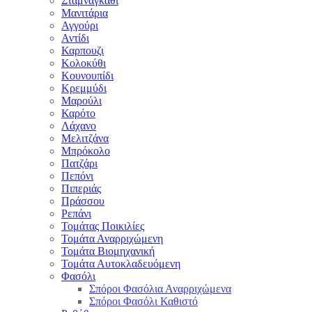
Σταμναγκάθι
Μανιτάρια
Αγγούρι
Αντίδι
Καρπουζι
Κολοκύθι
Κουνουπίδι
Κρεμμύδι
Μαρούλι
Καρότο
Λάχανο
Μελιτζάνα
Μπρόκολο
Πατζάρι
Πεπόνι
Πιπεριάς
Πράσσου
Ρεπάνι
Τομάτας Ποικιλίες
Τομάτα Αναρριχώμενη
Τομάτα Βιομηχανική
Τομάτα Αυτοκλαδευόμενη
Φασόλι
Σπόροι Φασόλια Αναρριχώμενα
Σπόροι Φασόλι Καθιστό