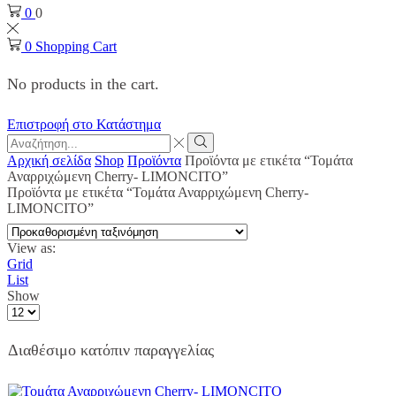
0
0
0
Shopping Cart
No products in the cart.
Επιστροφή στο Κατάστημα
Search
input
Search
Αρχική σελίδα
Shop
Προϊόντα
Προϊόντα με ετικέτα “Τομάτα
Αναρριχώμενη Cherry- LIMONCITO”
Προϊόντα με ετικέτα “Τομάτα Αναρριχώμενη Cherry-
LIMONCITO”
View as:
Grid
List
Show
Products
per
page
Διαθέσιμο κατόπιν παραγγελίας