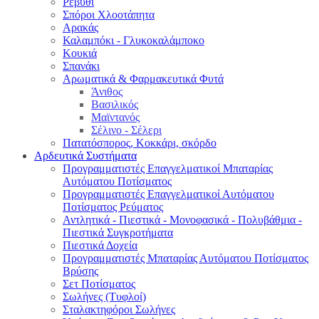
Ρεβύθι
Σπόροι Χλοοτάπητα
Αρακάς
Καλαμπόκι - Γλυκοκαλάμποκο
Κουκιά
Σπανάκι
Αρωματικά & Φαρμακευτικά Φυτά
Άνιθος
Βασιλικός
Μαϊντανός
Σέλινο - Σέλερι
Πατατόσπορος, Κοκκάρι, σκόρδο
Αρδευτικά Συστήματα
Προγραμματιστές Επαγγελματικοί Μπαταρίας
Αυτόματου Ποτίσματος
Προγραμματιστές Επαγγελματικοί Αυτόματου
Ποτίσματος Ρεύματος
Αντλητικά - Πιεστικά - Μονοφασικά - Πολυβάθμια -
Πιεστικά Συγκροτήματα
Πιεστικά Δοχεία
Προγραμματιστές Μπαταρίας Αυτόματου Ποτίσματος
Βρύσης
Σετ Ποτίσματος
Σωλήνες (Τυφλοί)
Σταλακτηφόροι Σωλήνες