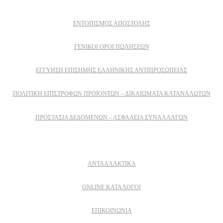
ΕΝΤΟΠΙΣΜΟΣ ΑΠΟΣΤΟΛΗΣ
ΓΕΝΙΚΟΙ ΟΡΟΙ ΠΩΛΗΣΕΩΝ
ΕΓΓΎΗΣΗ ΕΠΊΣΗΜΗΣ ΕΛΛΗΝΙΚΉΣ ΑΝΤΙΠΡΟΣΩΠΕΊΑΣ
ΠΟΛΙΤΙΚΉ ΕΠΙΣΤΡΟΦΏΝ ΠΡΟΪΌΝΤΩΝ – ΔΙΚΑΙΏΜΑΤΑ ΚΑΤΑΝΑΛΩΤΏΝ
ΠΡΟΣΤΑΣΊΑ ΔΕΔΟΜΈΝΩΝ – ΑΣΦΆΛΕΙΑ ΣΥΝΑΛΛΑΓΏΝ
Δειτε επισης
ΑΝΤΑΛΛΑΚΤΙΚΑ
ONLINE ΚΑΤΑΛΟΓΟΙ
ΕΠΙΚΟΙΝΩΝΙΑ