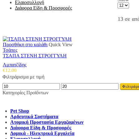
Ελαιοσυλλογή
Products
Διάφορα Είδη & Προσφορές
per
page
13 σε απ
Προσθήκη στο καλάθι
Quick View
Τσάπες
ΤΣΑΠΑ ΣΤΕΝΗ ΣΤΡΟΓΓΥΛΗ
Αμπατζίδης
€
12.00
Φιλτράρισμα με τιμή
Ελάχιστη
Μέγιστη
Φιλτράρ
τιμή
τιμή
Κατηγορίες Προϊόντων
Pet Shop
Αρδευτικά Συστήματα
Ατομική Προστασία Εργαζομένων
Διάφορα Είδη & Προσφορές
Δομικά - Ηλεκτρικά Εργαλεία
Ελαιοσυλλογή