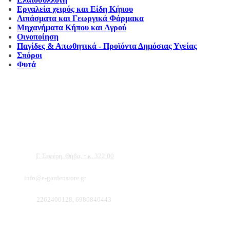
Εργαλεία χειρός και Είδη Κήπου
Λιπάσματα και Γεωργικά Φάρμακα
Μηχανήματα Κήπου και Αγρού
Οινοποίηση
Παγίδες & Απωθητικά - Προϊόντα Δημόσιας Υγείας
Σπόροι
Φυτά
Αντιπροσωπεύουμε μεγάλες εταιρείες δομικών εργαλείων, μηχανημάτων κήπου και ε
ότι θα βρείτε πολλά προϊόντα που θα καλύψουν τις ανάγκες των φυτών και του κήπ
Διεύθυνση:
Γ. Σεφέρη, Θήβα, τ.κ. 322 00
Email:
info@e-gardenstore.gr
Τηλέφωνο:
2262400128, 6980840443
Πληροφοριες