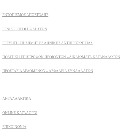
ΕΝΤΟΠΙΣΜΟΣ ΑΠΟΣΤΟΛΗΣ
ΓΕΝΙΚΟΙ ΟΡΟΙ ΠΩΛΗΣΕΩΝ
ΕΓΓΎΗΣΗ ΕΠΊΣΗΜΗΣ ΕΛΛΗΝΙΚΉΣ ΑΝΤΙΠΡΟΣΩΠΕΊΑΣ
ΠΟΛΙΤΙΚΉ ΕΠΙΣΤΡΟΦΏΝ ΠΡΟΪΌΝΤΩΝ – ΔΙΚΑΙΏΜΑΤΑ ΚΑΤΑΝΑΛΩΤΏΝ
ΠΡΟΣΤΑΣΊΑ ΔΕΔΟΜΈΝΩΝ – ΑΣΦΆΛΕΙΑ ΣΥΝΑΛΛΑΓΏΝ
Δειτε επισης
ΑΝΤΑΛΛΑΚΤΙΚΑ
ONLINE ΚΑΤΑΛΟΓΟΙ
ΕΠΙΚΟΙΝΩΝΙΑ