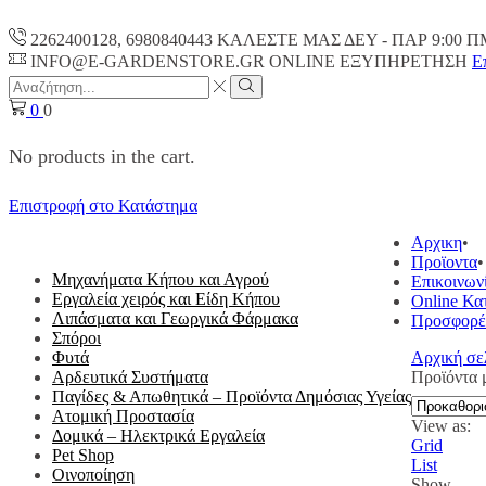
2262400128, 6980840443 ΚΑΛΕΣΤΕ ΜΑΣ ΔΕΥ - ΠΑΡ 9:00 Π
INFO@E-GARDENSTORE.GR ONLINE ΕΞΥΠΗΡΕΤΗΣH
Ε
Search
input
Search
0
0
No products in the cart.
Επιστροφή στο Κατάστημα
ΟΛΕΣ ΟΙ ΚΑΤΗΓΟΡΙΕΣ
Αρχικη
Προϊοντα
Μηχανήματα Κήπου και Αγρού
Επικοινων
Εργαλεία χειρός και Είδη Κήπου
Online Κα
Λιπάσματα και Γεωργικά Φάρμακα
Προσφορέ
Σπόροι
Φυτά
Αρχική σε
Αρδευτικά Συστήματα
Προϊόντα 
Παγίδες & Απωθητικά – Προϊόντα Δημόσιας Υγείας
Ατομική Προστασία
View as:
Δομικά – Ηλεκτρικά Εργαλεία
Grid
Pet Shop
List
Οινοποίηση
Show