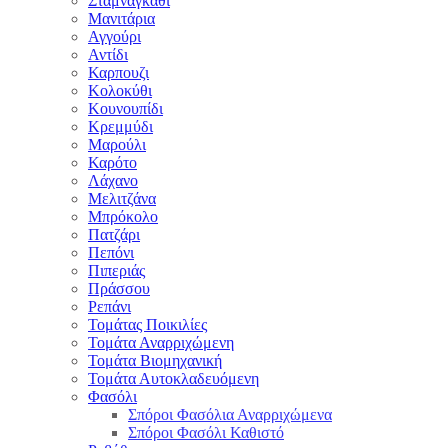
Σταμναγκάθι
Μανιτάρια
Αγγούρι
Αντίδι
Καρπουζι
Κολοκύθι
Κουνουπίδι
Κρεμμύδι
Μαρούλι
Καρότο
Λάχανο
Μελιτζάνα
Μπρόκολο
Πατζάρι
Πεπόνι
Πιπεριάς
Πράσσου
Ρεπάνι
Τομάτας Ποικιλίες
Τομάτα Αναρριχώμενη
Τομάτα Βιομηχανική
Τομάτα Αυτοκλαδευόμενη
Φασόλι
Σπόροι Φασόλια Αναρριχώμενα
Σπόροι Φασόλι Καθιστό