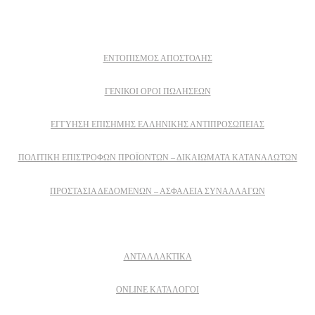
Πληροφοριες
ΕΝΤΟΠΙΣΜΟΣ ΑΠΟΣΤΟΛΗΣ
ΓΕΝΙΚΟΙ ΟΡΟΙ ΠΩΛΗΣΕΩΝ
ΕΓΓΎΗΣΗ ΕΠΊΣΗΜΗΣ ΕΛΛΗΝΙΚΉΣ ΑΝΤΙΠΡΟΣΩΠΕΊΑΣ
ΠΟΛΙΤΙΚΉ ΕΠΙΣΤΡΟΦΏΝ ΠΡΟΪΌΝΤΩΝ – ΔΙΚΑΙΏΜΑΤΑ ΚΑΤΑΝΑΛΩΤΏΝ
ΠΡΟΣΤΑΣΊΑ ΔΕΔΟΜΈΝΩΝ – ΑΣΦΆΛΕΙΑ ΣΥΝΑΛΛΑΓΏΝ
Δειτε επισης
ΑΝΤΑΛΛΑΚΤΙΚΑ
ONLINE ΚΑΤΑΛΟΓΟΙ