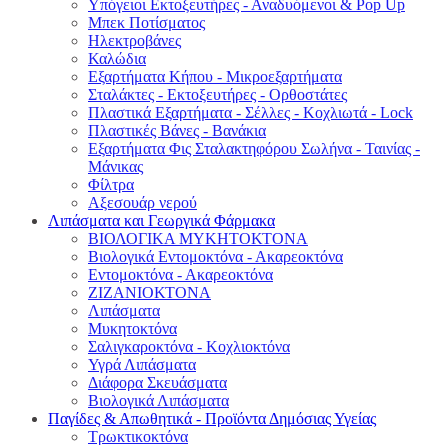
Υπόγειοι Εκτοξευτήρες - Αναδυόμενοι & Pop Up
Μπεκ Ποτίσματος
Ηλεκτροβάνες
Καλώδια
Εξαρτήματα Κήπου - Μικροεξαρτήματα
Σταλάκτες - Εκτοξευτήρες - Ορθοστάτες
Πλαστικά Εξαρτήματα - Σέλλες - Κοχλιωτά - Lock
Πλαστικές Βάνες - Βανάκια
Εξαρτήματα Φις Σταλακτηφόρου Σωλήνα - Ταινίας -
Μάνικας
Φίλτρα
Αξεσουάρ νερού
Λιπάσματα και Γεωργικά Φάρμακα
ΒΙΟΛΟΓΙΚΑ ΜΥΚΗΤΟΚΤΟΝΑ
Βιολογικά Εντομοκτόνα - Ακαρεοκτόνα
Εντομοκτόνα - Ακαρεοκτόνα
ΖΙΖΑΝΙΟΚΤΟΝΑ
Λιπάσματα
Μυκητοκτόνα
Σαλιγκαροκτόνα - Κοχλιοκτόνα
Υγρά Λιπάσματα
Διάφορα Σκευάσματα
Βιολογικά Λιπάσματα
Παγίδες & Απωθητικά - Προϊόντα Δημόσιας Υγείας
Τρωκτικοκτόνα