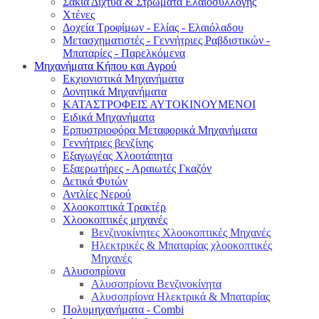
Σακιά Δίχτυα & Στρώματα Ελαιοσυλλογής
Χτένες
Δοχεία Τροφίμων - Ελίας - Ελαιόλαδου
Μετασχηματιστές - Γεννήτριες Ραβδιστικών -
Μπαταρίες - Παρελκόμενα
Μηχανήματα Κήπου και Αγρού
Εκχιονιστικά Μηχανήματα
Δονητικά Μηχανήματα
ΚΑΤΑΣΤΡΟΦΕΙΣ ΑΥΤΟΚΙΝΟΥΜΕΝΟΙ
Ειδικά Μηχανήματα
Eρπυστριοφόρα Μεταφορικά Μηχανήματα
Γεννήτριες βενζίνης
Εξαγωγέας Χλοοτάπητα
Εξαερωτήρες - Αραιωτές Γκαζόν
Δετικά Φυτών
Αντλίες Νερού
Χλοοκοπτικά Τρακτέρ
Χλοοκοπτικές μηχανές
Βενζινοκίνητες Χλοοκοπτικές Μηχανές
Ηλεκτρικές & Μπαταρίας χλοοκοπτικές
Μηχανές
Αλυσοπρίονα
Αλυσοπρίονα Βενζινοκίνητα
Αλυσοπρίονα Ηλεκτρικά & Μπαταρίας
Πολυμηχανήματα - Combi