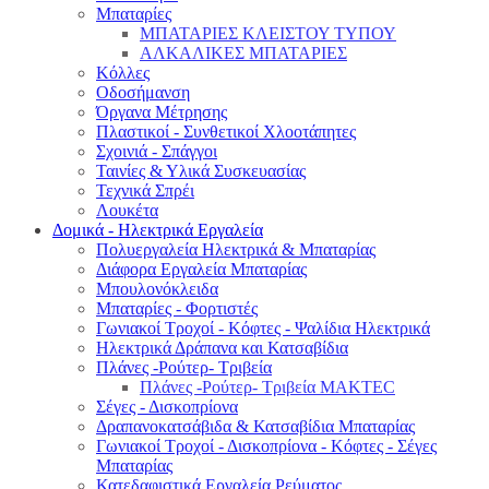
Μπαταρίες
ΜΠΑΤΑΡΙΕΣ ΚΛΕΙΣΤΟΥ ΤΥΠΟΥ
ΑΛΚΑΛΙΚΕΣ ΜΠΑΤΑΡΙΕΣ
Κόλλες
Οδοσήμανση
Όργανα Μέτρησης
Πλαστικοί - Συνθετικοί Χλοοτάπητες
Σχοινιά - Σπάγγοι
Ταινίες & Υλικά Συσκευασίας
Τεχνικά Σπρέι
Λουκέτα
Δομικά - Ηλεκτρικά Εργαλεία
Πολυεργαλεία Ηλεκτρικά & Μπαταρίας
Διάφορα Εργαλεία Μπαταρίας
Μπουλονόκλειδα
Μπαταρίες - Φορτιστές
Γωνιακοί Τροχοί - Κόφτες - Ψαλίδια Ηλεκτρικά
Ηλεκτρικά Δράπανα και Κατσαβίδια
Πλάνες -Ρούτερ- Τριβεία
Πλάνες -Ρούτερ- Τριβεία MAKTEC
Σέγες - Δισκοπρίονα
Δραπανοκατσάβιδα & Κατσαβίδια Μπαταρίας
Γωνιακοί Τροχοί - Δισκοπρίονα - Κόφτες - Σέγες
Μπαταρίας
Κατεδαφιστικά Εργαλεία Ρεύματος