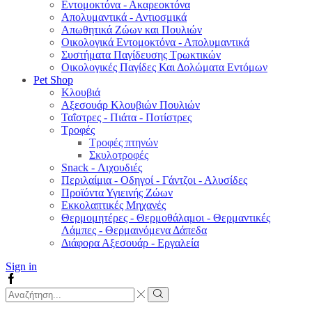
Εντομοκτόνα - Ακαρεοκτόνα
Απολυμαντικά - Αντιοσμικά
Απωθητικά Ζώων και Πουλιών
Οικολογικά Εντομοκτόνα - Απολυμαντικά
Συστήματα Παγίδευσης Τρωκτικών
Οικολογικές Παγίδες Και Δολώματα Εντόμων
Pet Shop
Κλουβιά
Αξεσουάρ Κλουβιών Πουλιών
Ταΐστρες - Πιάτα - Ποτίστρες
Τροφές
Τροφές πτηνών
Σκυλοτροφές
Snack - Λιχουδιές
Περιλαίμια - Οδηγοί - Γάντζοι - Αλυσίδες
Προϊόντα Υγιεινής Ζώων
Εκκολαπτικές Μηχανές
Θερμομητέρες - Θερμοθάλαμοι - Θερμαντικές
Λάμπες - Θερμαινόμενα Δάπεδα
Διάφορα Αξεσουάρ - Εργαλεία
Sign in
Facebook
Search
input
Search