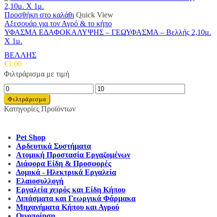
Προσθήκη στο καλάθι
Quick View
Αξεσουάρ για τον Αγρό & το κήπο
ΥΦΑΣΜΑ ΕΔΑΦΟΚΑΛΥΨΗΣ – ΓΕΩΥΦΑΣΜΑ – Βελλής 2,10μ.
X 1μ.
ΒΕΛΛΗΣ
€
1.00
Φιλτράρισμα με τιμή
Ελάχιστη
Μέγιστη
τιμή
τιμή
Φιλτράρισμα
Κατηγορίες Προϊόντων
Pet Shop
Αρδευτικά Συστήματα
Ατομική Προστασία Εργαζομένων
Διάφορα Είδη & Προσφορές
Δομικά - Ηλεκτρικά Εργαλεία
Ελαιοσυλλογή
Εργαλεία χειρός και Είδη Κήπου
Λιπάσματα και Γεωργικά Φάρμακα
Μηχανήματα Κήπου και Αγρού
Οινοποίηση