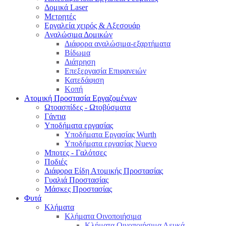
Δομικά Laser
Μετρητές
Εργαλεία χειρός & Αξεσουάρ
Αναλώσιμα Δομικών
Διάφορα αναλώσιμα-εξαρτήματα
Βίδωμα
Διάτρηση
Επεξεργασία Επιφανειών
Κατεδάφιση
Κοπή
Ατομική Προστασία Εργαζομένων
Ωτοασπίδες - Ωτοβύσματα
Γάντια
Υποδήματα εργασίας
Υποδήματα Εργασίας Wurth
Υποδήματα εργασίας Nuevo
Μποτες - Γαλότσες
Ποδιές
Διάφορα Είδη Ατομικής Προστασίας
Γυαλιά Προστασίας
Μάσκες Προστασίας
Φυτά
Κλήματα
Κλήματα Οινοποιήσιμα
Κλήματα Οινοποιήσιμα Λευκά