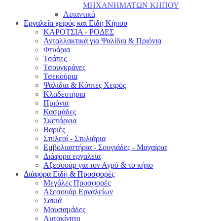
ΜΗΧΑΝΗΜΑΤΩΝ ΚΗΠΟΥ
Λιπαντικά
Εργαλεία χειρός και Είδη Κήπου
ΚΑΡΟΤΣΙΑ - ΡΟΔΕΣ
Ανταλλακτικά για Ψαλίδια & Πριόνια
Φτυάρια
Τσάπες
Τσουγκράνες
Τσεκούρια
Ψαλίδια & Κόπτες Χειρός
Κλαδευτήρια
Πριόνια
Κασμάδες
Σκεπάρνια
Βαριές
Στυλεοί - Στυλιάρια
Εμβολιαστήρια - Σουγιάδες - Μαχαίρια
Διάφορα εργαλεία
Αξεσουάρ για τον Αγρό & το κήπο
Διάφορα Είδη & Προσφορές
Μεγάλες Προσφορές
Αξεσουάρ Εργαλείων
Σακιά
Μουσαμάδες
Αυτοκίνητο