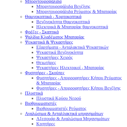
Μπορντουροψάλιδα
Μπορντουροψάλιδα Βενζίνης
Μπορντουροψάλιδα Ρεύματος & Μπαταρίας
Θαμνοκοπτικά - Χορτοκοπτικά
Βενζινοκίνητα Θαμνοκοπτικά
Ηλεκτρικά & Μπαταρίας θαμνοκοπτικά
Φρέζες - Σκαπτικά
Ψαλίδια Κλαδέματος Μπαταρίας
Ψεκαστικά & Ψεκαστήρες
Εξαρτήματα - Ανταλακτικά Ψεκαστικών
Ψεκαστικά Βενζινοκίνητα
Ψεκαστήρες Χειρός
Θειωτήρες
Ψεκαστήρες Ηλεκτρικοί - Μπαταρίας
Φυσητήρες - Σκούπες
Φυσητήρες - Απορροφητήρες Κήπου Ρεύματος
& Μπαταρίας
Φυσητήρες - Απορροφητήρες Κήπου Βενζίνης
Πλυστικά
Πλυστικά Κρύου Νερού
Βιοθρυμματιστές
Βιοθρυμματιστές Ρεύματος
Αναλώσιμα & Ανταλλακτικά μηχανημάτων
Αξεσουάρ & Αναλώσιμα Μηχανημάτων
Κινητήρες