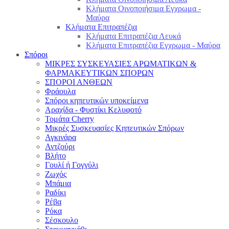
Κλήματα Οινοποιήσιμα Εγχρωμα -
Μαύρα
Κλήματα Επιτραπέζια
Κλήματα Επιτραπέζια Λευκά
Κλήματα Επιτραπέζια Εγχρωμα - Μαύρα
Σπόροι
ΜΙΚΡΕΣ ΣΥΣΚΕΥΑΣΙΕΣ ΑΡΩΜΑΤΙΚΩΝ &
ΦΑΡΜΑΚΕΥΤΙΚΩΝ ΣΠΟΡΩΝ
ΣΠΟΡΟΙ ΑΝΘΕΩΝ
Φράουλα
Σπόροι κηπευτικών υποκείμενα
Αραχίδα - Φυστίκι Κελυφοτό
Τομάτα Cherry
Μικρές Συσκευασίες Κηπευτικών Σπόρων
Αγκινάρα
Αντζούρι
Βλήτο
Γουλί ή Γογγύλι
Ζωχός
Μπάμια
Ραδίκι
Ρέβα
Ρόκα
Σέσκουλο