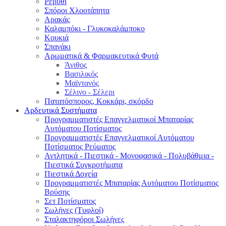
Ρεβύθι
Σπόροι Χλοοτάπητα
Αρακάς
Καλαμπόκι - Γλυκοκαλάμποκο
Κουκιά
Σπανάκι
Αρωματικά & Φαρμακευτικά Φυτά
Άνιθος
Βασιλικός
Μαϊντανός
Σέλινο - Σέλερι
Πατατόσπορος, Κοκκάρι, σκόρδο
Αρδευτικά Συστήματα
Προγραμματιστές Επαγγελματικοί Μπαταρίας
Αυτόματου Ποτίσματος
Προγραμματιστές Επαγγελματικοί Αυτόματου
Ποτίσματος Ρεύματος
Αντλητικά - Πιεστικά - Μονοφασικά - Πολυβάθμια -
Πιεστικά Συγκροτήματα
Πιεστικά Δοχεία
Προγραμματιστές Μπαταρίας Αυτόματου Ποτίσματος
Βρύσης
Σετ Ποτίσματος
Σωλήνες (Τυφλοί)
Σταλακτηφόροι Σωλήνες