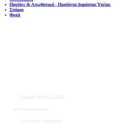
Παγίδες & Απωθητικά - Προϊόντα Δημόσιας Υγείας
Σπόροι
Φυτά
Αντιπροσωπεύουμε μεγάλες εταιρείες δομικών εργαλείων, μηχανημάτων κήπου
και εργαλείων χειρός, εργαλεία κήπου Αμπατζίδη και πολλά ακόμα, τα οποία
μπορείτε να ανακαλύψετε κάνοντας μια περιήγηση στην ιστοσελίδα μας, και
είμαστε σίγουροι ότι θα βρείτε πολλά προϊόντα που θα καλύψουν τις ανάγκες των
φυτών και του κήπου σας.
Διεύθυνση:
Γ. Σεφέρη, Θήβα, τ.κ. 322 00
Email:
info@e-gardenstore.gr
Τηλέφωνο:
2262400128, 6980840443