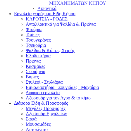
ΜΗΧΑΝΗΜΑΤΩΝ ΚΗΠΟΥ
Λιπαντικά
Εργαλεία χειρός και Είδη Κήπου
ΚΑΡΟΤΣΙΑ - ΡΟΔΕΣ
Ανταλλακτικά για Ψαλίδια & Πριόνια
Φτυάρια
Τσάπες
Τσουγκράνες
Τσεκούρια
Ψαλίδια & Κόπτες Χειρός
Κλαδευτήρια
Πριόνια
Κασμάδες
Σκεπάρνια
Βαριές
Στυλεοί - Στυλιάρια
Εμβολιαστήρια - Σουγιάδες - Μαχαίρια
Διάφορα εργαλεία
Αξεσουάρ για τον Αγρό & το κήπο
Διάφορα Είδη & Προσφορές
Μεγάλες Προσφορές
Αξεσουάρ Εργαλείων
Σακιά
Μουσαμάδες
Αυτοκίνητο