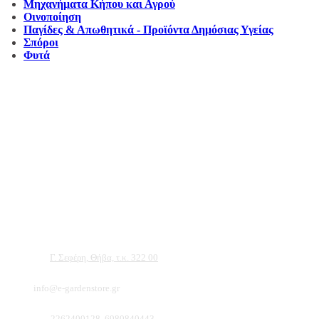
Μηχανήματα Κήπου και Αγρού
Οινοποίηση
Παγίδες & Απωθητικά - Προϊόντα Δημόσιας Υγείας
Σπόροι
Φυτά
Αντιπροσωπεύουμε μεγάλες εταιρείες δομικών εργαλείων, μηχανημάτων κήπου
και εργαλείων χειρός, εργαλεία κήπου Αμπατζίδη και πολλά ακόμα, τα οποία
μπορείτε να ανακαλύψετε κάνοντας μια περιήγηση στην ιστοσελίδα μας, και
είμαστε σίγουροι ότι θα βρείτε πολλά προϊόντα που θα καλύψουν τις ανάγκες των
φυτών και του κήπου σας.
Διεύθυνση:
Γ. Σεφέρη, Θήβα, τ.κ. 322 00
Email:
info@e-gardenstore.gr
Τηλέφωνο:
2262400128, 6980840443