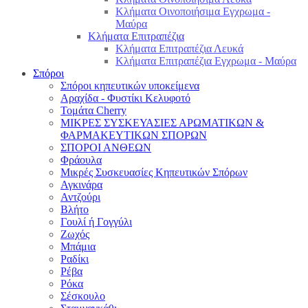
Κλήματα Οινοποιήσιμα Εγχρωμα -
Μαύρα
Κλήματα Επιτραπέζια
Κλήματα Επιτραπέζια Λευκά
Κλήματα Επιτραπέζια Εγχρωμα - Μαύρα
Σπόροι
Σπόροι κηπευτικών υποκείμενα
Αραχίδα - Φυστίκι Κελυφοτό
Τομάτα Cherry
ΜΙΚΡΕΣ ΣΥΣΚΕΥΑΣΙΕΣ ΑΡΩΜΑΤΙΚΩΝ &
ΦΑΡΜΑΚΕΥΤΙΚΩΝ ΣΠΟΡΩΝ
ΣΠΟΡΟΙ ΑΝΘΕΩΝ
Φράουλα
Μικρές Συσκευασίες Κηπευτικών Σπόρων
Αγκινάρα
Αντζούρι
Βλήτο
Γουλί ή Γογγύλι
Ζωχός
Μπάμια
Ραδίκι
Ρέβα
Ρόκα
Σέσκουλο