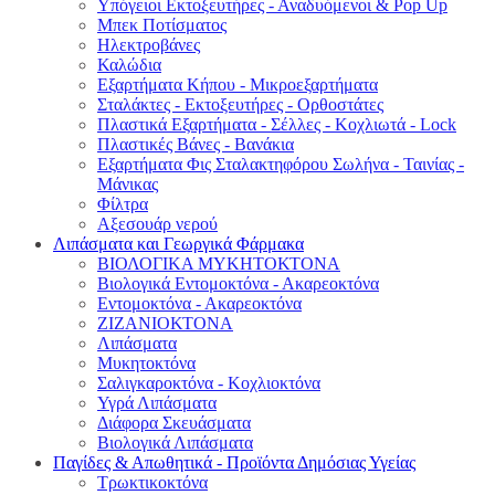
Υπόγειοι Εκτοξευτήρες - Αναδυόμενοι & Pop Up
Μπεκ Ποτίσματος
Ηλεκτροβάνες
Καλώδια
Εξαρτήματα Κήπου - Μικροεξαρτήματα
Σταλάκτες - Εκτοξευτήρες - Ορθοστάτες
Πλαστικά Εξαρτήματα - Σέλλες - Κοχλιωτά - Lock
Πλαστικές Βάνες - Βανάκια
Εξαρτήματα Φις Σταλακτηφόρου Σωλήνα - Ταινίας -
Μάνικας
Φίλτρα
Αξεσουάρ νερού
Λιπάσματα και Γεωργικά Φάρμακα
ΒΙΟΛΟΓΙΚΑ ΜΥΚΗΤΟΚΤΟΝΑ
Βιολογικά Εντομοκτόνα - Ακαρεοκτόνα
Εντομοκτόνα - Ακαρεοκτόνα
ΖΙΖΑΝΙΟΚΤΟΝΑ
Λιπάσματα
Μυκητοκτόνα
Σαλιγκαροκτόνα - Κοχλιοκτόνα
Υγρά Λιπάσματα
Διάφορα Σκευάσματα
Βιολογικά Λιπάσματα
Παγίδες & Απωθητικά - Προϊόντα Δημόσιας Υγείας
Τρωκτικοκτόνα