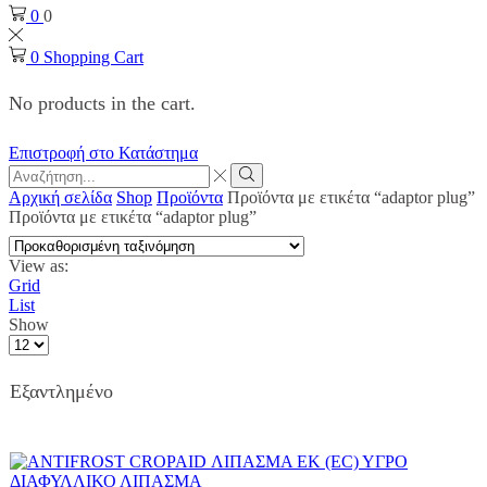
0
0
0
Shopping Cart
No products in the cart.
Επιστροφή στο Κατάστημα
Search
input
Search
Αρχική σελίδα
Shop
Προϊόντα
Προϊόντα με ετικέτα “adaptor plug”
Προϊόντα με ετικέτα “adaptor plug”
View as:
Grid
List
Show
Products
per
page
Εξαντλημένο