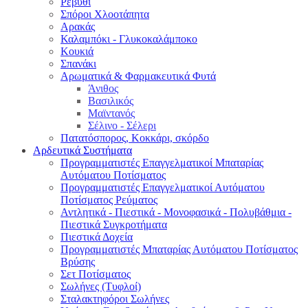
Ρεβύθι
Σπόροι Χλοοτάπητα
Αρακάς
Καλαμπόκι - Γλυκοκαλάμποκο
Κουκιά
Σπανάκι
Αρωματικά & Φαρμακευτικά Φυτά
Άνιθος
Βασιλικός
Μαϊντανός
Σέλινο - Σέλερι
Πατατόσπορος, Κοκκάρι, σκόρδο
Αρδευτικά Συστήματα
Προγραμματιστές Επαγγελματικοί Μπαταρίας
Αυτόματου Ποτίσματος
Προγραμματιστές Επαγγελματικοί Αυτόματου
Ποτίσματος Ρεύματος
Αντλητικά - Πιεστικά - Μονοφασικά - Πολυβάθμια -
Πιεστικά Συγκροτήματα
Πιεστικά Δοχεία
Προγραμματιστές Μπαταρίας Αυτόματου Ποτίσματος
Βρύσης
Σετ Ποτίσματος
Σωλήνες (Τυφλοί)
Σταλακτηφόροι Σωλήνες