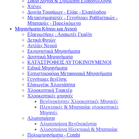
Σακιά Δίχτυα & Στρώματα Ελαιοσυλλογής
Χτένες
Δοχεία Τροφίμων - Ελίας - Ελαιόλαδου
Μετασχηματιστές - Γεννήτριες Ραβδιστικών -
Μπαταρίες - Παρελκόμενα
Μηχανήματα Κήπου και Αγρού
Εξαερωτήρες - Αραιωτές Γκαζόν
Δετικά Φυτών
Αντλίες Νερού
Εκχιονιστικά Μηχανήματα
Δονητικά Μηχανήματα
ΚΑΤΑΣΤΡΟΦΕΙΣ ΑΥΤΟΚΙΝΟΥΜΕΝΟΙ
Ειδικά Μηχανήματα
Eρπυστριοφόρα Μεταφορικά Μηχανήματα
Γεννήτριες βενζίνης
Εξαγωγέας Χλοοτάπητα
Χλοοκοπτικά Τρακτέρ
Χλοοκοπτικές μηχανές
Βενζινοκίνητες Χλοοκοπτικές Μηχανές
Ηλεκτρικές & Μπαταρίας χλοοκοπτικές
Μηχανές
Αλυσοπρίονα
Αλυσοπρίονα Βενζινοκίνητα
Αλυσοπρίονα Ηλεκτρικά & Μπαταρίας
Πολυμηχανήματα - Combi