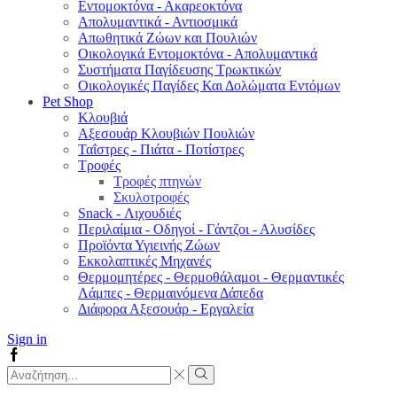
Εντομοκτόνα - Ακαρεοκτόνα
Απολυμαντικά - Αντιοσμικά
Απωθητικά Ζώων και Πουλιών
Οικολογικά Εντομοκτόνα - Απολυμαντικά
Συστήματα Παγίδευσης Τρωκτικών
Οικολογικές Παγίδες Και Δολώματα Εντόμων
Pet Shop
Κλουβιά
Αξεσουάρ Κλουβιών Πουλιών
Ταΐστρες - Πιάτα - Ποτίστρες
Τροφές
Τροφές πτηνών
Σκυλοτροφές
Snack - Λιχουδιές
Περιλαίμια - Οδηγοί - Γάντζοι - Αλυσίδες
Προϊόντα Υγιεινής Ζώων
Εκκολαπτικές Μηχανές
Θερμομητέρες - Θερμοθάλαμοι - Θερμαντικές
Λάμπες - Θερμαινόμενα Δάπεδα
Διάφορα Αξεσουάρ - Εργαλεία
Sign in
Facebook
Search
input
Search