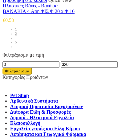
Προσθήκη στο καλάθι
Quick View
Πλαστικές Βάνες - Βανάκια
ΒΑΝΑΚΙΑ 4 Atm ΦΙΣ Φ 20 x Φ 16
€
0.58
1
2
…
5
next
Φιλτράρισμα με τιμή
Ελάχιστη
Μέγιστη
τιμή
τιμή
Φιλτράρισμα
Κατηγορίες Προϊόντων
Pet Shop
Αρδευτικά Συστήματα
Ατομική Προστασία Εργαζομένων
Διάφορα Είδη & Προσφορές
Δομικά - Ηλεκτρικά Εργαλεία
Ελαιοσυλλογή
Εργαλεία χειρός και Είδη Κήπου
Λιπάσματα και Γεωργικά Φάρμακα