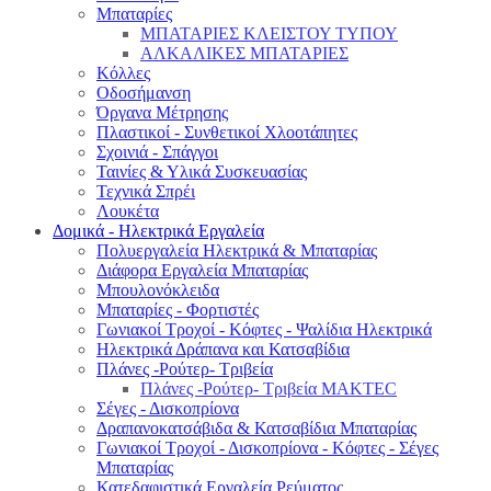
Μπαταρίες
ΜΠΑΤΑΡΙΕΣ ΚΛΕΙΣΤΟΥ ΤΥΠΟΥ
ΑΛΚΑΛΙΚΕΣ ΜΠΑΤΑΡΙΕΣ
Κόλλες
Οδοσήμανση
Όργανα Μέτρησης
Πλαστικοί - Συνθετικοί Χλοοτάπητες
Σχοινιά - Σπάγγοι
Ταινίες & Υλικά Συσκευασίας
Τεχνικά Σπρέι
Λουκέτα
Δομικά - Ηλεκτρικά Εργαλεία
Πολυεργαλεία Ηλεκτρικά & Μπαταρίας
Διάφορα Εργαλεία Μπαταρίας
Μπουλονόκλειδα
Μπαταρίες - Φορτιστές
Γωνιακοί Τροχοί - Κόφτες - Ψαλίδια Ηλεκτρικά
Ηλεκτρικά Δράπανα και Κατσαβίδια
Πλάνες -Ρούτερ- Τριβεία
Πλάνες -Ρούτερ- Τριβεία MAKTEC
Σέγες - Δισκοπρίονα
Δραπανοκατσάβιδα & Κατσαβίδια Μπαταρίας
Γωνιακοί Τροχοί - Δισκοπρίονα - Κόφτες - Σέγες
Μπαταρίας
Κατεδαφιστικά Εργαλεία Ρεύματος