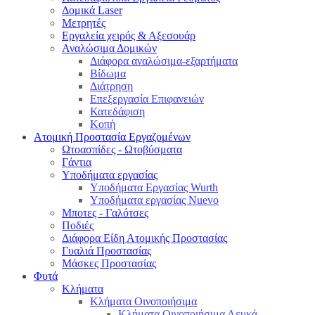
Δομικά Laser
Μετρητές
Εργαλεία χειρός & Αξεσουάρ
Αναλώσιμα Δομικών
Διάφορα αναλώσιμα-εξαρτήματα
Βίδωμα
Διάτρηση
Επεξεργασία Επιφανειών
Κατεδάφιση
Κοπή
Ατομική Προστασία Εργαζομένων
Ωτοασπίδες - Ωτοβύσματα
Γάντια
Υποδήματα εργασίας
Υποδήματα Εργασίας Wurth
Υποδήματα εργασίας Nuevo
Μποτες - Γαλότσες
Ποδιές
Διάφορα Είδη Ατομικής Προστασίας
Γυαλιά Προστασίας
Μάσκες Προστασίας
Φυτά
Κλήματα
Κλήματα Οινοποιήσιμα
Κλήματα Οινοποιήσιμα Λευκά