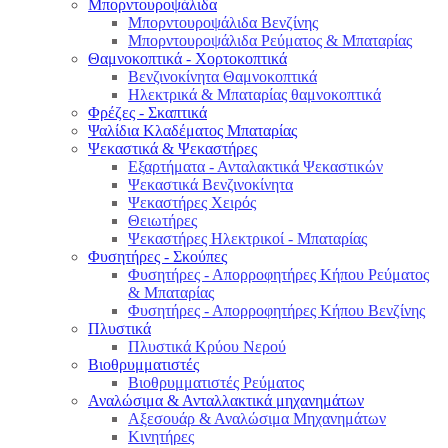
Μπορντουροψάλιδα
Μπορντουροψάλιδα Βενζίνης
Μπορντουροψάλιδα Ρεύματος & Μπαταρίας
Θαμνοκοπτικά - Χορτοκοπτικά
Βενζινοκίνητα Θαμνοκοπτικά
Ηλεκτρικά & Μπαταρίας θαμνοκοπτικά
Φρέζες - Σκαπτικά
Ψαλίδια Κλαδέματος Μπαταρίας
Ψεκαστικά & Ψεκαστήρες
Εξαρτήματα - Ανταλακτικά Ψεκαστικών
Ψεκαστικά Βενζινοκίνητα
Ψεκαστήρες Χειρός
Θειωτήρες
Ψεκαστήρες Ηλεκτρικοί - Μπαταρίας
Φυσητήρες - Σκούπες
Φυσητήρες - Απορροφητήρες Κήπου Ρεύματος
& Μπαταρίας
Φυσητήρες - Απορροφητήρες Κήπου Βενζίνης
Πλυστικά
Πλυστικά Κρύου Νερού
Βιοθρυμματιστές
Βιοθρυμματιστές Ρεύματος
Αναλώσιμα & Ανταλλακτικά μηχανημάτων
Αξεσουάρ & Αναλώσιμα Μηχανημάτων
Κινητήρες