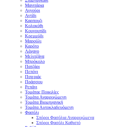
Σταμναγκάθι
Μανιτάρια
Αγγούρι
Αντίδι
Καρπουζι
Κολοκύθι
Κουνουπίδι
Κρεμμύδι
Μαρούλι
Καρότο
Λάχανο
Μελιτζάνα
Μπρόκολο
Πατζάρι
Πεπόνι
Πιπεριάς
Πράσσου
Ρεπάνι
Τομάτας Ποικιλίες
Τομάτα Αναρριχώμενη
Τομάτα Βιομηχανική
Τομάτα Αυτοκλαδευόμενη
Φασόλι
Σπόροι Φασόλια Αναρριχώμενα
Σπόροι Φασόλι Καθιστό