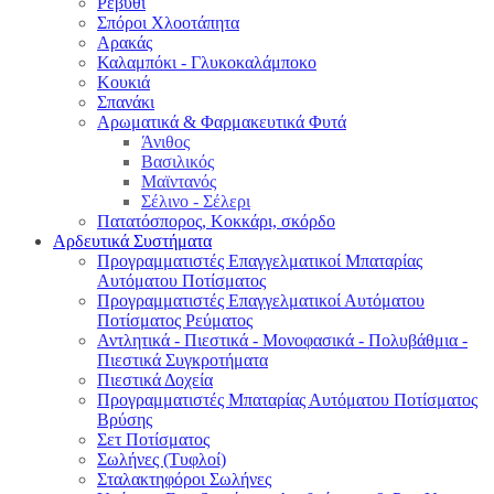
Ρεβύθι
Σπόροι Χλοοτάπητα
Αρακάς
Καλαμπόκι - Γλυκοκαλάμποκο
Κουκιά
Σπανάκι
Αρωματικά & Φαρμακευτικά Φυτά
Άνιθος
Βασιλικός
Μαϊντανός
Σέλινο - Σέλερι
Πατατόσπορος, Κοκκάρι, σκόρδο
Αρδευτικά Συστήματα
Προγραμματιστές Επαγγελματικοί Μπαταρίας
Αυτόματου Ποτίσματος
Προγραμματιστές Επαγγελματικοί Αυτόματου
Ποτίσματος Ρεύματος
Αντλητικά - Πιεστικά - Μονοφασικά - Πολυβάθμια -
Πιεστικά Συγκροτήματα
Πιεστικά Δοχεία
Προγραμματιστές Μπαταρίας Αυτόματου Ποτίσματος
Βρύσης
Σετ Ποτίσματος
Σωλήνες (Τυφλοί)
Σταλακτηφόροι Σωλήνες