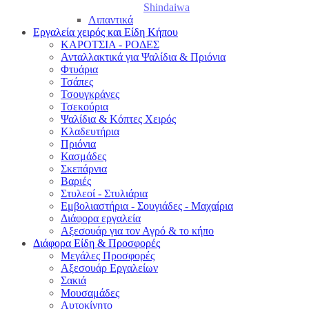
Shindaiwa
Λιπαντικά
Εργαλεία χειρός και Είδη Κήπου
ΚΑΡΟΤΣΙΑ - ΡΟΔΕΣ
Ανταλλακτικά για Ψαλίδια & Πριόνια
Φτυάρια
Τσάπες
Τσουγκράνες
Τσεκούρια
Ψαλίδια & Κόπτες Χειρός
Κλαδευτήρια
Πριόνια
Κασμάδες
Σκεπάρνια
Βαριές
Στυλεοί - Στυλιάρια
Εμβολιαστήρια - Σουγιάδες - Μαχαίρια
Διάφορα εργαλεία
Αξεσουάρ για τον Αγρό & το κήπο
Διάφορα Είδη & Προσφορές
Μεγάλες Προσφορές
Αξεσουάρ Εργαλείων
Σακιά
Μουσαμάδες
Αυτοκίνητο