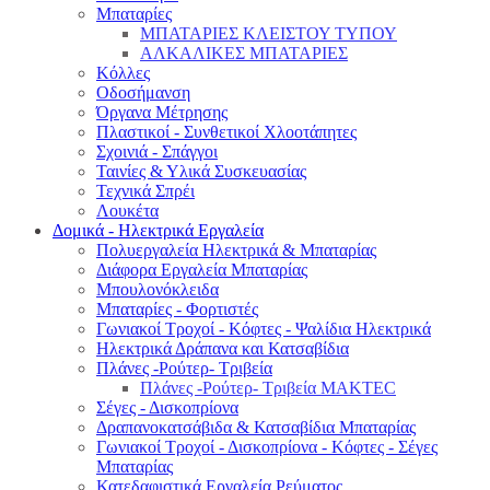
Μπαταρίες
ΜΠΑΤΑΡΙΕΣ ΚΛΕΙΣΤΟΥ ΤΥΠΟΥ
ΑΛΚΑΛΙΚΕΣ ΜΠΑΤΑΡΙΕΣ
Κόλλες
Οδοσήμανση
Όργανα Μέτρησης
Πλαστικοί - Συνθετικοί Χλοοτάπητες
Σχοινιά - Σπάγγοι
Ταινίες & Υλικά Συσκευασίας
Τεχνικά Σπρέι
Λουκέτα
Δομικά - Ηλεκτρικά Εργαλεία
Πολυεργαλεία Ηλεκτρικά & Μπαταρίας
Διάφορα Εργαλεία Μπαταρίας
Μπουλονόκλειδα
Μπαταρίες - Φορτιστές
Γωνιακοί Τροχοί - Κόφτες - Ψαλίδια Ηλεκτρικά
Ηλεκτρικά Δράπανα και Κατσαβίδια
Πλάνες -Ρούτερ- Τριβεία
Πλάνες -Ρούτερ- Τριβεία MAKTEC
Σέγες - Δισκοπρίονα
Δραπανοκατσάβιδα & Κατσαβίδια Μπαταρίας
Γωνιακοί Τροχοί - Δισκοπρίονα - Κόφτες - Σέγες
Μπαταρίας
Κατεδαφιστικά Εργαλεία Ρεύματος