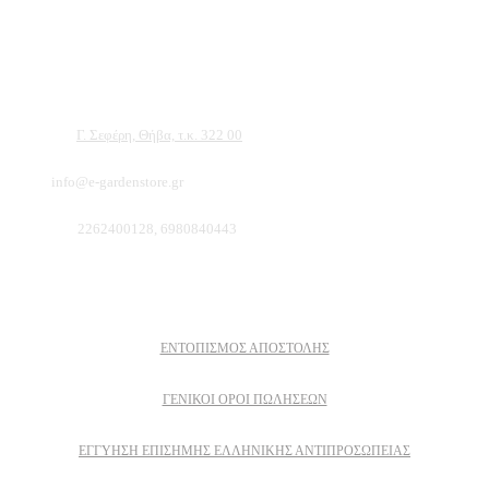
Αντιπροσωπεύουμε μεγάλες εταιρείες δομικών εργαλείων, μηχανημάτων κήπου
και εργαλείων χειρός, εργαλεία κήπου Αμπατζίδη και πολλά ακόμα, τα οποία
μπορείτε να ανακαλύψετε κάνοντας μια περιήγηση στην ιστοσελίδα μας, και
είμαστε σίγουροι ότι θα βρείτε πολλά προϊόντα που θα καλύψουν τις ανάγκες των
φυτών και του κήπου σας.
Διεύθυνση:
Γ. Σεφέρη, Θήβα, τ.κ. 322 00
Email:
info@e-gardenstore.gr
Τηλέφωνο:
2262400128, 6980840443
Πληροφοριες
ΕΝΤΟΠΙΣΜΟΣ ΑΠΟΣΤΟΛΗΣ
ΓΕΝΙΚΟΙ ΟΡΟΙ ΠΩΛΗΣΕΩΝ
ΕΓΓΎΗΣΗ ΕΠΊΣΗΜΗΣ ΕΛΛΗΝΙΚΉΣ ΑΝΤΙΠΡΟΣΩΠΕΊΑΣ