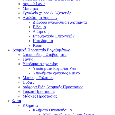
Δομικά Laser
Μετρητές
Εργαλεία χειρός & Αξεσουάρ
Αναλώσιμα Δομικών
Διάφορα αναλώσιμα-εξαρτήματα
Βίδωμα
Διάτρηση
Επεξεργασία Επιφανειών
Κατεδάφιση
Κοπή
Ατομική Προστασία Εργαζομένων
Ωτοασπίδες - Ωτοβύσματα
Γάντια
Υποδήματα εργασίας
Υποδήματα Εργασίας Wurth
Υποδήματα εργασίας Nuevo
Μποτες - Γαλότσες
Ποδιές
Διάφορα Είδη Ατομικής Προστασίας
Γυαλιά Προστασίας
Μάσκες Προστασίας
Φυτά
Κλήματα
Κλήματα Οινοποιήσιμα
Κλήματα Οινοποιήσιμα Λευκά