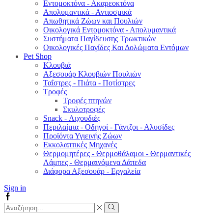
Εντομοκτόνα - Ακαρεοκτόνα
Απολυμαντικά - Αντιοσμικά
Απωθητικά Ζώων και Πουλιών
Οικολογικά Εντομοκτόνα - Απολυμαντικά
Συστήματα Παγίδευσης Τρωκτικών
Οικολογικές Παγίδες Και Δολώματα Εντόμων
Pet Shop
Κλουβιά
Αξεσουάρ Κλουβιών Πουλιών
Ταΐστρες - Πιάτα - Ποτίστρες
Τροφές
Τροφές πτηνών
Σκυλοτροφές
Snack - Λιχουδιές
Περιλαίμια - Οδηγοί - Γάντζοι - Αλυσίδες
Προϊόντα Υγιεινής Ζώων
Εκκολαπτικές Μηχανές
Θερμομητέρες - Θερμοθάλαμοι - Θερμαντικές
Λάμπες - Θερμαινόμενα Δάπεδα
Διάφορα Αξεσουάρ - Εργαλεία
Sign in
Facebook
Search
input
Search