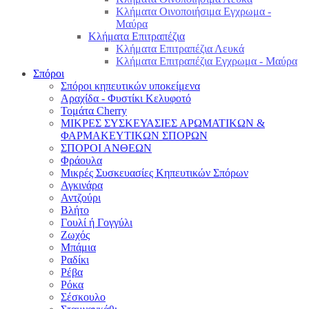
Κλήματα Οινοποιήσιμα Εγχρωμα -
Μαύρα
Κλήματα Επιτραπέζια
Κλήματα Επιτραπέζια Λευκά
Κλήματα Επιτραπέζια Εγχρωμα - Μαύρα
Σπόροι
Σπόροι κηπευτικών υποκείμενα
Αραχίδα - Φυστίκι Κελυφοτό
Τομάτα Cherry
ΜΙΚΡΕΣ ΣΥΣΚΕΥΑΣΙΕΣ ΑΡΩΜΑΤΙΚΩΝ &
ΦΑΡΜΑΚΕΥΤΙΚΩΝ ΣΠΟΡΩΝ
ΣΠΟΡΟΙ ΑΝΘΕΩΝ
Φράουλα
Μικρές Συσκευασίες Κηπευτικών Σπόρων
Αγκινάρα
Αντζούρι
Βλήτο
Γουλί ή Γογγύλι
Ζωχός
Μπάμια
Ραδίκι
Ρέβα
Ρόκα
Σέσκουλο