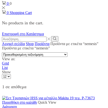
0
0
0
Shopping Cart
No products in the cart.
Επιστροφή στο Κατάστημα
Search
input
Search
Αρχική σελίδα
Shop
Προϊόντα
Προϊόντα με ετικέτα “nemesis”
Προϊόντα με ετικέτα “nemesis”
View as:
Grid
List
Show
Products
per
page
1 σε απόθεμα
Προσθήκη στο καλάθι
Quick View
Διάτρηση