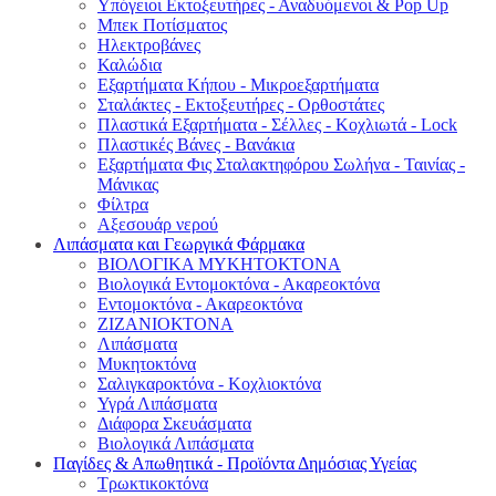
Υπόγειοι Εκτοξευτήρες - Αναδυόμενοι & Pop Up
Μπεκ Ποτίσματος
Ηλεκτροβάνες
Καλώδια
Εξαρτήματα Κήπου - Μικροεξαρτήματα
Σταλάκτες - Εκτοξευτήρες - Ορθοστάτες
Πλαστικά Εξαρτήματα - Σέλλες - Κοχλιωτά - Lock
Πλαστικές Βάνες - Βανάκια
Εξαρτήματα Φις Σταλακτηφόρου Σωλήνα - Ταινίας -
Μάνικας
Φίλτρα
Αξεσουάρ νερού
Λιπάσματα και Γεωργικά Φάρμακα
ΒΙΟΛΟΓΙΚΑ ΜΥΚΗΤΟΚΤΟΝΑ
Βιολογικά Εντομοκτόνα - Ακαρεοκτόνα
Εντομοκτόνα - Ακαρεοκτόνα
ΖΙΖΑΝΙΟΚΤΟΝΑ
Λιπάσματα
Μυκητοκτόνα
Σαλιγκαροκτόνα - Κοχλιοκτόνα
Υγρά Λιπάσματα
Διάφορα Σκευάσματα
Βιολογικά Λιπάσματα
Παγίδες & Απωθητικά - Προϊόντα Δημόσιας Υγείας
Τρωκτικοκτόνα