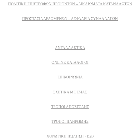
ΠΟΛΙΤΙΚΉ ΕΠΙΣΤΡΟΦΏΝ ΠΡΟΪΌΝΤΩΝ – ΔΙΚΑΙΏΜΑΤΑ ΚΑΤΑΝΑΛΩΤΏΝ
ΠΡΟΣΤΑΣΊΑ ΔΕΔΟΜΈΝΩΝ – ΑΣΦΆΛΕΙΑ ΣΥΝΑΛΛΑΓΏΝ
Δειτε επισης
ΑΝΤΑΛΛΑΚΤΙΚΑ
ONLINE ΚΑΤΑΛΟΓΟΙ
ΕΠΙΚΟΙΝΩΝΙΑ
ΣΧΕΤΙΚΆ ΜΕ ΕΜΆΣ
ΤΡΌΠΟΙ ΑΠΟΣΤΟΛΉΣ
ΤΡΌΠΟΙ ΠΛΗΡΩΜΉΣ
ΧΟΝΔΡΙΚΉ ΠΏΛΗΣΗ - B2B