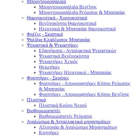
Μπορντουροψάλιδα
Μπορντουροψάλιδα Βενζίνης
Μπορντουροψάλιδα Ρεύματος & Μπαταρίας
Θαμνοκοπτικά - Χορτοκοπτικά
Βενζινοκίνητα Θαμνοκοπτικά
Ηλεκτρικά & Μπαταρίας θαμνοκοπτικά
Φρέζες - Σκαπτικά
Ψαλίδια Κλαδέματος Μπαταρίας
Ψεκαστικά & Ψεκαστήρες
Εξαρτήματα - Ανταλακτικά Ψεκαστικών
Ψεκαστικά Βενζινοκίνητα
Ψεκαστήρες Χειρός
Θειωτήρες
Ψεκαστήρες Ηλεκτρικοί - Μπαταρίας
Φυσητήρες - Σκούπες
Φυσητήρες - Απορροφητήρες Κήπου Ρεύματος
& Μπαταρίας
Φυσητήρες - Απορροφητήρες Κήπου Βενζίνης
Πλυστικά
Πλυστικά Κρύου Νερού
Βιοθρυμματιστές
Βιοθρυμματιστές Ρεύματος
Αναλώσιμα & Ανταλλακτικά μηχανημάτων
Αξεσουάρ & Αναλώσιμα Μηχανημάτων
Κινητήρες