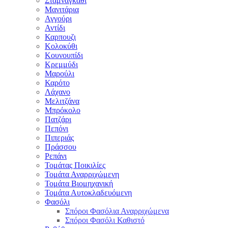
Σταμναγκάθι
Μανιτάρια
Αγγούρι
Αντίδι
Καρπουζι
Κολοκύθι
Κουνουπίδι
Κρεμμύδι
Μαρούλι
Καρότο
Λάχανο
Μελιτζάνα
Μπρόκολο
Πατζάρι
Πεπόνι
Πιπεριάς
Πράσσου
Ρεπάνι
Τομάτας Ποικιλίες
Τομάτα Αναρριχώμενη
Τομάτα Βιομηχανική
Τομάτα Αυτοκλαδευόμενη
Φασόλι
Σπόροι Φασόλια Αναρριχώμενα
Σπόροι Φασόλι Καθιστό