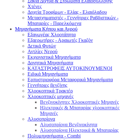
Σακιά Δίχτυα & Στρώματα Ελαιοσυλλογής
Χτένες
Δοχεία Τροφίμων - Ελίας - Ελαιόλαδου
Μετασχηματιστές - Γεννήτριες Ραβδιστικών -
Μπαταρίες - Παρελκόμενα
Μηχανήματα Κήπου και Αγρού
Εξαγωγέας Χλοοτάπητα
Εξαερωτήρες - Αραιωτές Γκαζόν
Δετικά Φυτών
Αντλίες Νερού
Εκχιονιστικά Μηχανήματα
Δονητικά Μηχανήματα
ΚΑΤΑΣΤΡΟΦΕΙΣ ΑΥΤΟΚΙΝΟΥΜΕΝΟΙ
Ειδικά Μηχανήματα
Eρπυστριοφόρα Μεταφορικά Μηχανήματα
Γεννήτριες βενζίνης
Χλοοκοπτικά Τρακτέρ
Χλοοκοπτικές μηχανές
Βενζινοκίνητες Χλοοκοπτικές Μηχανές
Ηλεκτρικές & Μπαταρίας χλοοκοπτικές
Μηχανές
Αλυσοπρίονα
Αλυσοπρίονα Βενζινοκίνητα
Αλυσοπρίονα Ηλεκτρικά & Μπαταρίας
Πολυμηχανήματα - Combi