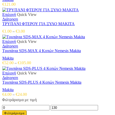
€
121.00
Αυτό
Επιλογή
Quick View
το
Διάτρηση
προϊόν
ΤΡΥΠΑΝΙ ΦΤΕΡΟΥ ΓΙΑ ΞΥΛΟ MAKITA
έχει
Price
€
1.00
–
€
3.00
πολλαπλές
range:
παραλλαγές.
€1.00
Αυτό
Επιλογή
Quick View
Οι
through
το
Διάτρηση
επιλογές
€3.00
προϊόν
Τρυπάνια SDS-MAX 4 Κοπών Nemesis Makita
μπορούν
έχει
να
Makita
πολλαπλές
επιλεγούν
Price
€
52.00
–
€
105.00
παραλλαγές.
στη
range:
Οι
σελίδα
€52.00
Αυτό
Επιλογή
Quick View
επιλογές
του
through
το
Διάτρηση
μπορούν
προϊόντος
€105.00
προϊόν
Τρυπάνια SDS-PLUS 4 Κοπών Nemesis Makita
να
έχει
επιλεγούν
Makita
πολλαπλές
στη
Price
€
4.00
–
€
24.00
παραλλαγές.
σελίδα
range:
Φιλτράρισμα με τιμή
Οι
του
€4.00
επιλογές
προϊόντος
Ελάχιστη
Μέγιστη
through
μπορούν
τιμή
τιμή
€24.00
Φιλτράρισμα
να