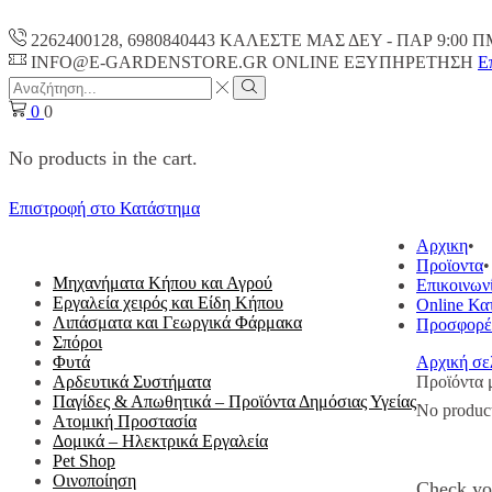
2262400128, 6980840443 ΚΑΛΕΣΤΕ ΜΑΣ ΔΕΥ - ΠΑΡ 9:00 Π
INFO@E-GARDENSTORE.GR ONLINE ΕΞΥΠΗΡΕΤΗΣH
Ε
Search
input
Search
0
0
No products in the cart.
Επιστροφή στο Κατάστημα
ΟΛΕΣ ΟΙ ΚΑΤΗΓΟΡΙΕΣ
Αρχικη
Προϊοντα
Μηχανήματα Κήπου και Αγρού
Επικοινων
Εργαλεία χειρός και Είδη Κήπου
Online Κα
Λιπάσματα και Γεωργικά Φάρμακα
Προσφορέ
Σπόροι
Φυτά
Αρχική σε
Αρδευτικά Συστήματα
Προϊόντα μ
Παγίδες & Απωθητικά – Προϊόντα Δημόσιας Υγείας
No produc
Ατομική Προστασία
Δομικά – Ηλεκτρικά Εργαλεία
Pet Shop
Οινοποίηση
Check you