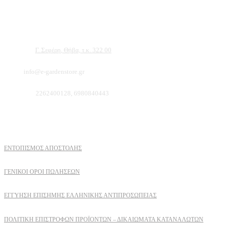
Αντιπροσωπεύουμε μεγάλες εταιρείες δομικών εργαλείων, μηχανημάτων κήπου και ε
ότι θα βρείτε πολλά προϊόντα που θα καλύψουν τις ανάγκες των φυτών και του κήπ
Διεύθυνση:
Γ. Σεφέρη, Θήβα, τ.κ. 322 00
Email:
info@e-gardenstore.gr
Τηλέφωνο:
2262400128, 6980840443
Πληροφοριες
ΕΝΤΟΠΙΣΜΟΣ ΑΠΟΣΤΟΛΗΣ
ΓΕΝΙΚΟΙ ΟΡΟΙ ΠΩΛΗΣΕΩΝ
ΕΓΓΎΗΣΗ ΕΠΊΣΗΜΗΣ ΕΛΛΗΝΙΚΉΣ ΑΝΤΙΠΡΟΣΩΠΕΊΑΣ
ΠΟΛΙΤΙΚΉ ΕΠΙΣΤΡΟΦΏΝ ΠΡΟΪΌΝΤΩΝ – ΔΙΚΑΙΏΜΑΤΑ ΚΑΤΑΝΑΛΩΤΏΝ