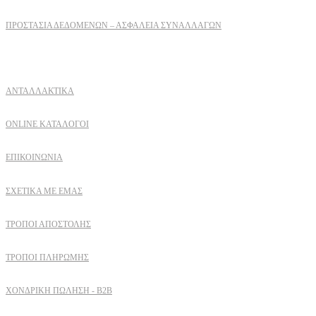
ΠΡΟΣΤΑΣΊΑ ΔΕΔΟΜΈΝΩΝ – ΑΣΦΆΛΕΙΑ ΣΥΝΑΛΛΑΓΏΝ
Δειτε επισης
ΑΝΤΑΛΛΑΚΤΙΚΑ
ONLINE ΚΑΤΑΛΟΓΟΙ
ΕΠΙΚΟΙΝΩΝΙΑ
ΣΧΕΤΙΚΆ ΜΕ ΕΜΆΣ
ΤΡΌΠΟΙ ΑΠΟΣΤΟΛΉΣ
ΤΡΌΠΟΙ ΠΛΗΡΩΜΉΣ
ΧΟΝΔΡΙΚΉ ΠΏΛΗΣΗ - B2B