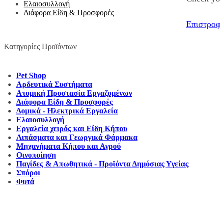
Ελαιοσυλλογή
Διάφορα Είδη & Προσφορές
Επιστροφ
Κατηγορίες Προϊόντων
Pet Shop
Αρδευτικά Συστήματα
Ατομική Προστασία Εργαζομένων
Διάφορα Είδη & Προσφορές
Δομικά - Ηλεκτρικά Εργαλεία
Ελαιοσυλλογή
Εργαλεία χειρός και Είδη Κήπου
Λιπάσματα και Γεωργικά Φάρμακα
Μηχανήματα Κήπου και Αγρού
Οινοποίηση
Παγίδες & Απωθητικά - Προϊόντα Δημόσιας Υγείας
Σπόροι
Φυτά