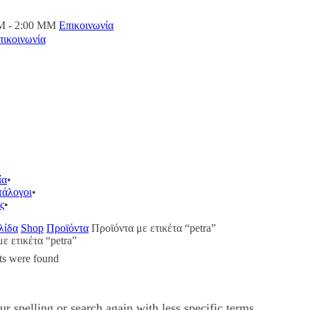
M - 2:00 ΜΜ
Επικοινωνία
πικοινωνία
ία
τάλογοι
ς
λίδα
Shop
Προϊόντα
Προϊόντα με ετικέτα “petra”
ε ετικέτα “petra”
ts were found
r spelling or search again with less specific terms.