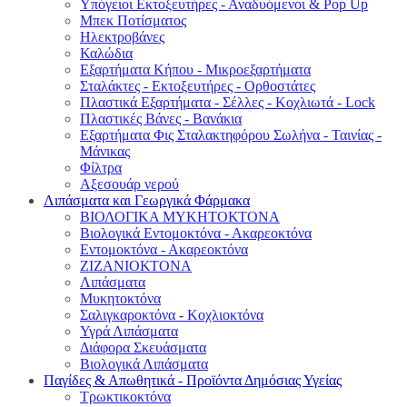
Υπόγειοι Εκτοξευτήρες - Αναδυόμενοι & Pop Up
Μπεκ Ποτίσματος
Ηλεκτροβάνες
Καλώδια
Εξαρτήματα Κήπου - Μικροεξαρτήματα
Σταλάκτες - Εκτοξευτήρες - Ορθοστάτες
Πλαστικά Εξαρτήματα - Σέλλες - Κοχλιωτά - Lock
Πλαστικές Βάνες - Βανάκια
Εξαρτήματα Φις Σταλακτηφόρου Σωλήνα - Ταινίας -
Μάνικας
Φίλτρα
Αξεσουάρ νερού
Λιπάσματα και Γεωργικά Φάρμακα
ΒΙΟΛΟΓΙΚΑ ΜΥΚΗΤΟΚΤΟΝΑ
Βιολογικά Εντομοκτόνα - Ακαρεοκτόνα
Εντομοκτόνα - Ακαρεοκτόνα
ΖΙΖΑΝΙΟΚΤΟΝΑ
Λιπάσματα
Μυκητοκτόνα
Σαλιγκαροκτόνα - Κοχλιοκτόνα
Υγρά Λιπάσματα
Διάφορα Σκευάσματα
Βιολογικά Λιπάσματα
Παγίδες & Απωθητικά - Προϊόντα Δημόσιας Υγείας
Τρωκτικοκτόνα