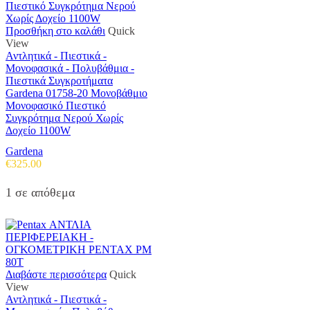
Προσθήκη στο καλάθι
Quick
View
Αντλητικά - Πιεστικά -
Μονοφασικά - Πολυβάθμια -
Πιεστικά Συγκροτήματα
Gardena 01758-20 Μονοβάθμιο
Μονοφασικό Πιεστικό
Συγκρότημα Νερού Χωρίς
Δοχείο 1100W
Gardena
€
325.00
1 σε απόθεμα
Διαβάστε περισσότερα
Quick
View
Αντλητικά - Πιεστικά -