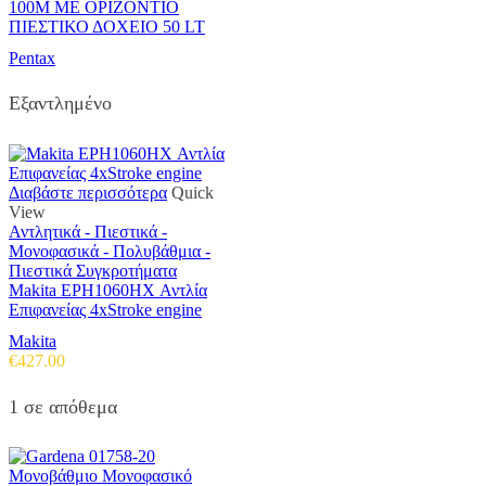
100M ΜΕ ΟΡΙΖΟΝΤΙΟ
ΠΙΕΣΤΙΚΟ ΔΟΧΕΙΟ 50 LT
Pentax
Εξαντλημένο
Διαβάστε περισσότερα
Quick
View
Αντλητικά - Πιεστικά -
Μονοφασικά - Πολυβάθμια -
Πιεστικά Συγκροτήματα
Makita EPH1060HX Αντλία
Επιφανείας 4xStroke engine
Makita
€
427.00
1 σε απόθεμα