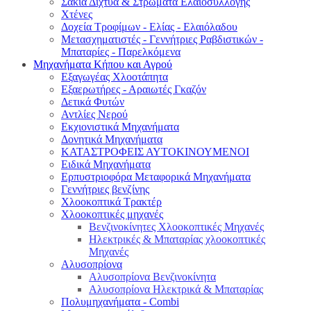
Σακιά Δίχτυα & Στρώματα Ελαιοσυλλογής
Χτένες
Δοχεία Τροφίμων - Ελίας - Ελαιόλαδου
Μετασχηματιστές - Γεννήτριες Ραβδιστικών -
Μπαταρίες - Παρελκόμενα
Μηχανήματα Κήπου και Αγρού
Εξαγωγέας Χλοοτάπητα
Εξαερωτήρες - Αραιωτές Γκαζόν
Δετικά Φυτών
Αντλίες Νερού
Εκχιονιστικά Μηχανήματα
Δονητικά Μηχανήματα
ΚΑΤΑΣΤΡΟΦΕΙΣ ΑΥΤΟΚΙΝΟΥΜΕΝΟΙ
Ειδικά Μηχανήματα
Eρπυστριοφόρα Μεταφορικά Μηχανήματα
Γεννήτριες βενζίνης
Χλοοκοπτικά Τρακτέρ
Χλοοκοπτικές μηχανές
Βενζινοκίνητες Χλοοκοπτικές Μηχανές
Ηλεκτρικές & Μπαταρίας χλοοκοπτικές
Μηχανές
Αλυσοπρίονα
Αλυσοπρίονα Βενζινοκίνητα
Αλυσοπρίονα Ηλεκτρικά & Μπαταρίας
Πολυμηχανήματα - Combi