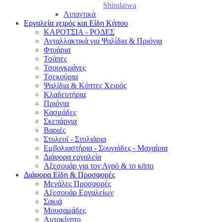
Shindaiwa
Λιπαντικά
Εργαλεία χειρός και Είδη Κήπου
ΚΑΡΟΤΣΙΑ - ΡΟΔΕΣ
Ανταλλακτικά για Ψαλίδια & Πριόνια
Φτυάρια
Τσάπες
Τσουγκράνες
Τσεκούρια
Ψαλίδια & Κόπτες Χειρός
Κλαδευτήρια
Πριόνια
Κασμάδες
Σκεπάρνια
Βαριές
Στυλεοί - Στυλιάρια
Εμβολιαστήρια - Σουγιάδες - Μαχαίρια
Διάφορα εργαλεία
Αξεσουάρ για τον Αγρό & το κήπο
Διάφορα Είδη & Προσφορές
Μεγάλες Προσφορές
Αξεσουάρ Εργαλείων
Σακιά
Μουσαμάδες
Αυτοκίνητο