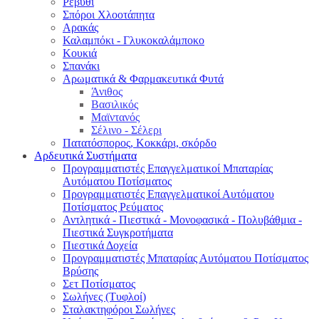
Ρεβύθι
Σπόροι Χλοοτάπητα
Αρακάς
Καλαμπόκι - Γλυκοκαλάμποκο
Κουκιά
Σπανάκι
Αρωματικά & Φαρμακευτικά Φυτά
Άνιθος
Βασιλικός
Μαϊντανός
Σέλινο - Σέλερι
Πατατόσπορος, Κοκκάρι, σκόρδο
Αρδευτικά Συστήματα
Προγραμματιστές Επαγγελματικοί Μπαταρίας
Αυτόματου Ποτίσματος
Προγραμματιστές Επαγγελματικοί Αυτόματου
Ποτίσματος Ρεύματος
Αντλητικά - Πιεστικά - Μονοφασικά - Πολυβάθμια -
Πιεστικά Συγκροτήματα
Πιεστικά Δοχεία
Προγραμματιστές Μπαταρίας Αυτόματου Ποτίσματος
Βρύσης
Σετ Ποτίσματος
Σωλήνες (Τυφλοί)
Σταλακτηφόροι Σωλήνες