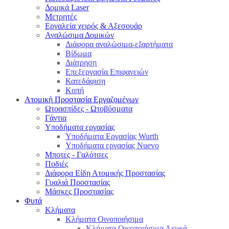
Δομικά Laser
Μετρητές
Εργαλεία χειρός & Αξεσουάρ
Αναλώσιμα Δομικών
Διάφορα αναλώσιμα-εξαρτήματα
Βίδωμα
Διάτρηση
Επεξεργασία Επιφανειών
Κατεδάφιση
Κοπή
Ατομική Προστασία Εργαζομένων
Ωτοασπίδες - Ωτοβύσματα
Γάντια
Υποδήματα εργασίας
Υποδήματα Εργασίας Wurth
Υποδήματα εργασίας Nuevo
Μποτες - Γαλότσες
Ποδιές
Διάφορα Είδη Ατομικής Προστασίας
Γυαλιά Προστασίας
Μάσκες Προστασίας
Φυτά
Κλήματα
Κλήματα Οινοποιήσιμα
Κλήματα Οινοποιήσιμα Λευκά