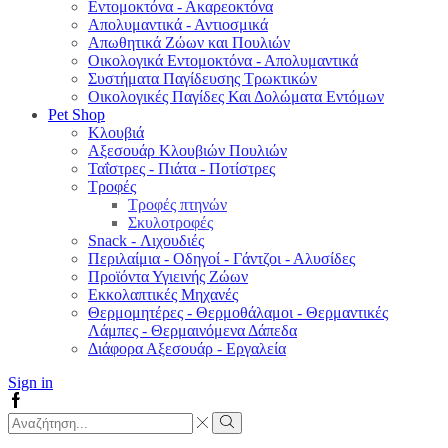
Εντομοκτόνα - Ακαρεοκτόνα
Απολυμαντικά - Αντιοσμικά
Απωθητικά Ζώων και Πουλιών
Οικολογικά Εντομοκτόνα - Απολυμαντικά
Συστήματα Παγίδευσης Τρωκτικών
Οικολογικές Παγίδες Και Δολώματα Εντόμων
Pet Shop
Κλουβιά
Αξεσουάρ Κλουβιών Πουλιών
Ταΐστρες - Πιάτα - Ποτίστρες
Τροφές
Τροφές πτηνών
Σκυλοτροφές
Snack - Λιχουδιές
Περιλαίμια - Οδηγοί - Γάντζοι - Αλυσίδες
Προϊόντα Υγιεινής Ζώων
Εκκολαπτικές Μηχανές
Θερμομητέρες - Θερμοθάλαμοι - Θερμαντικές
Λάμπες - Θερμαινόμενα Δάπεδα
Διάφορα Αξεσουάρ - Εργαλεία
Sign in
Facebook
Search
input
Search