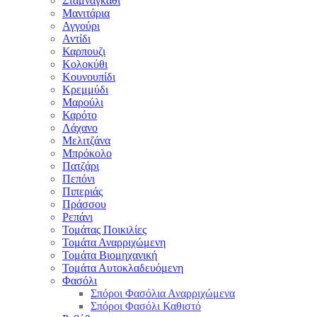
Σταμναγκάθι
Μανιτάρια
Αγγούρι
Αντίδι
Καρπουζι
Κολοκύθι
Κουνουπίδι
Κρεμμύδι
Μαρούλι
Καρότο
Λάχανο
Μελιτζάνα
Μπρόκολο
Πατζάρι
Πεπόνι
Πιπεριάς
Πράσσου
Ρεπάνι
Τομάτας Ποικιλίες
Τομάτα Αναρριχώμενη
Τομάτα Βιομηχανική
Τομάτα Αυτοκλαδευόμενη
Φασόλι
Σπόροι Φασόλια Αναρριχώμενα
Σπόροι Φασόλι Καθιστό