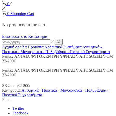
0
0
0
Shopping Cart
No products in the cart.
Επιστροφή στο Κατάστημα
Search
input
Search
Αρχική σελίδα
Προϊόντα
Αρδευτικά Συστήματα
Αντλητικά -
Πιεστικά - Μονοφασικά - Πολυβάθμια - Πιεστικά Συγκροτήματα
Pentax ΑΝΤΛΙΑ ΦΥΓΟΚΕΝΤΡΗ ΥΨΗΛΩΝ ΑΠΟΔΟΣΕΩΝ CM
32-200C
Pentax ΑΝΤΛΙΑ ΦΥΓΟΚΕΝΤΡΗ ΥΨΗΛΩΝ ΑΠΟΔΟΣΕΩΝ CM
32-200C
SKU:
cm32-200c
Κατηγορία:
Αντλητικά - Πιεστικά - Μονοφασικά - Πολυβάθμια -
Πιεστικά Συγκροτήματα
Share:
Twitter
Facebook