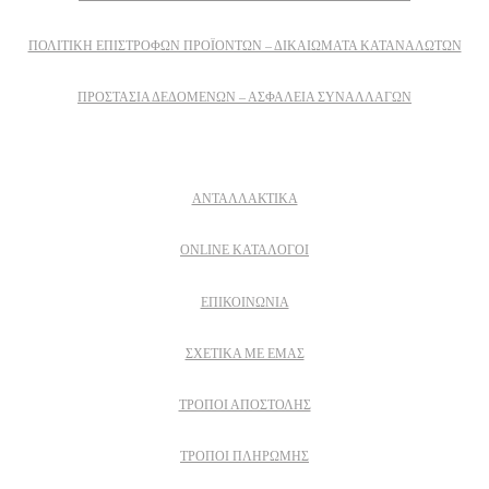
ΠΟΛΙΤΙΚΉ ΕΠΙΣΤΡΟΦΏΝ ΠΡΟΪΌΝΤΩΝ – ΔΙΚΑΙΏΜΑΤΑ ΚΑΤΑΝΑΛΩΤΏΝ
ΠΡΟΣΤΑΣΊΑ ΔΕΔΟΜΈΝΩΝ – ΑΣΦΆΛΕΙΑ ΣΥΝΑΛΛΑΓΏΝ
Δειτε επισης
ΑΝΤΑΛΛΑΚΤΙΚΑ
ONLINE ΚΑΤΑΛΟΓΟΙ
ΕΠΙΚΟΙΝΩΝΙΑ
ΣΧΕΤΙΚΆ ΜΕ ΕΜΆΣ
ΤΡΌΠΟΙ ΑΠΟΣΤΟΛΉΣ
ΤΡΌΠΟΙ ΠΛΗΡΩΜΉΣ