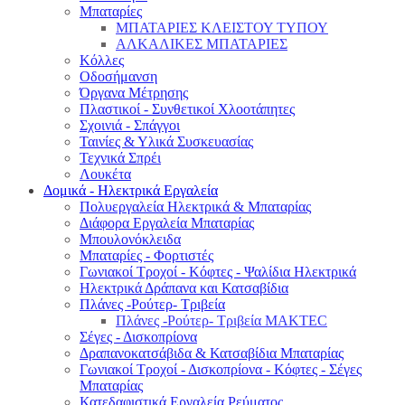
Μπαταρίες
ΜΠΑΤΑΡΙΕΣ ΚΛΕΙΣΤΟΥ ΤΥΠΟΥ
ΑΛΚΑΛΙΚΕΣ ΜΠΑΤΑΡΙΕΣ
Κόλλες
Οδοσήμανση
Όργανα Μέτρησης
Πλαστικοί - Συνθετικοί Χλοοτάπητες
Σχοινιά - Σπάγγοι
Ταινίες & Υλικά Συσκευασίας
Τεχνικά Σπρέι
Λουκέτα
Δομικά - Ηλεκτρικά Εργαλεία
Πολυεργαλεία Ηλεκτρικά & Μπαταρίας
Διάφορα Εργαλεία Μπαταρίας
Μπουλονόκλειδα
Μπαταρίες - Φορτιστές
Γωνιακοί Τροχοί - Κόφτες - Ψαλίδια Ηλεκτρικά
Ηλεκτρικά Δράπανα και Κατσαβίδια
Πλάνες -Ρούτερ- Τριβεία
Πλάνες -Ρούτερ- Τριβεία MAKTEC
Σέγες - Δισκοπρίονα
Δραπανοκατσάβιδα & Κατσαβίδια Μπαταρίας
Γωνιακοί Τροχοί - Δισκοπρίονα - Κόφτες - Σέγες
Μπαταρίας
Κατεδαφιστικά Εργαλεία Ρεύματος