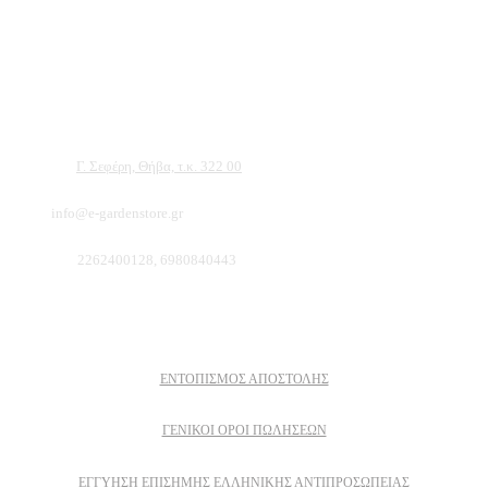
Αντιπροσωπεύουμε μεγάλες εταιρείες δομικών εργαλείων, μηχανημάτων κήπου
και εργαλείων χειρός, εργαλεία κήπου Αμπατζίδη και πολλά ακόμα, τα οποία
μπορείτε να ανακαλύψετε κάνοντας μια περιήγηση στην ιστοσελίδα μας, και
είμαστε σίγουροι ότι θα βρείτε πολλά προϊόντα που θα καλύψουν τις ανάγκες των
φυτών και του κήπου σας.
Διεύθυνση:
Γ. Σεφέρη, Θήβα, τ.κ. 322 00
Email:
info@e-gardenstore.gr
Τηλέφωνο:
2262400128, 6980840443
Πληροφοριες
ΕΝΤΟΠΙΣΜΟΣ ΑΠΟΣΤΟΛΗΣ
ΓΕΝΙΚΟΙ ΟΡΟΙ ΠΩΛΗΣΕΩΝ
ΕΓΓΎΗΣΗ ΕΠΊΣΗΜΗΣ ΕΛΛΗΝΙΚΉΣ ΑΝΤΙΠΡΟΣΩΠΕΊΑΣ