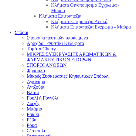
Κλήματα Οινοποιήσιμα Εγχρωμα -
Μαύρα
Κλήματα Επιτραπέζια
Κλήματα Επιτραπέζια Λευκά
Κλήματα Επιτραπέζια Εγχρωμα - Μαύρα
Σπόροι
Σπόροι κηπευτικών υποκείμενα
Αραχίδα - Φυστίκι Κελυφοτό
Τομάτα Cherry
ΜΙΚΡΕΣ ΣΥΣΚΕΥΑΣΙΕΣ ΑΡΩΜΑΤΙΚΩΝ &
ΦΑΡΜΑΚΕΥΤΙΚΩΝ ΣΠΟΡΩΝ
ΣΠΟΡΟΙ ΑΝΘΕΩΝ
Φράουλα
Μικρές Συσκευασίες Κηπευτικών Σπόρων
Αγκινάρα
Αντζούρι
Βλήτο
Γουλί ή Γογγύλι
Ζωχός
Μπάμια
Ραδίκι
Ρέβα
Ρόκα
Σέσκουλο