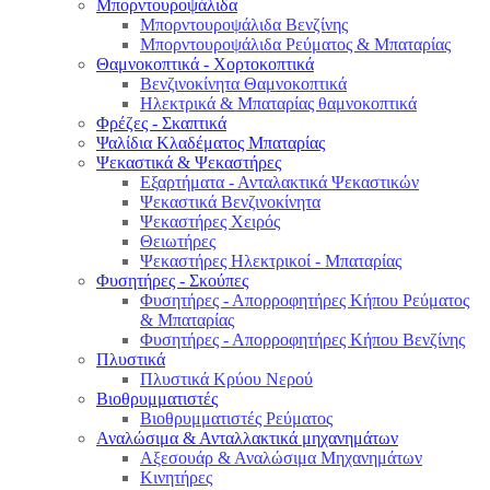
Μπορντουροψάλιδα
Μπορντουροψάλιδα Βενζίνης
Μπορντουροψάλιδα Ρεύματος & Μπαταρίας
Θαμνοκοπτικά - Χορτοκοπτικά
Βενζινοκίνητα Θαμνοκοπτικά
Ηλεκτρικά & Μπαταρίας θαμνοκοπτικά
Φρέζες - Σκαπτικά
Ψαλίδια Κλαδέματος Μπαταρίας
Ψεκαστικά & Ψεκαστήρες
Εξαρτήματα - Ανταλακτικά Ψεκαστικών
Ψεκαστικά Βενζινοκίνητα
Ψεκαστήρες Χειρός
Θειωτήρες
Ψεκαστήρες Ηλεκτρικοί - Μπαταρίας
Φυσητήρες - Σκούπες
Φυσητήρες - Απορροφητήρες Κήπου Ρεύματος
& Μπαταρίας
Φυσητήρες - Απορροφητήρες Κήπου Βενζίνης
Πλυστικά
Πλυστικά Κρύου Νερού
Βιοθρυμματιστές
Βιοθρυμματιστές Ρεύματος
Αναλώσιμα & Ανταλλακτικά μηχανημάτων
Αξεσουάρ & Αναλώσιμα Μηχανημάτων
Κινητήρες