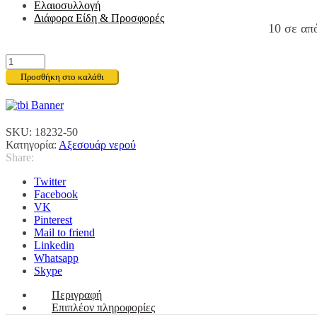
Ελαιοσυλλογή
Διάφορα Είδη & Προσφορές
10 σε απ
ΣΥΝΔΕΣΜΟΣ
ΓΙΑ
Προσθήκη στο καλάθι
ΕΝΩΣΗ
2
ΛΑΣΤΙΧΩΝ
1/2"
SKU:
18232-50
ποσότητα
Κατηγορία:
Αξεσουάρ νερού
Share:
Twitter
Facebook
VK
Pinterest
Mail to friend
Linkedin
Whatsapp
Skype
Περιγραφή
Επιπλέον πληροφορίες