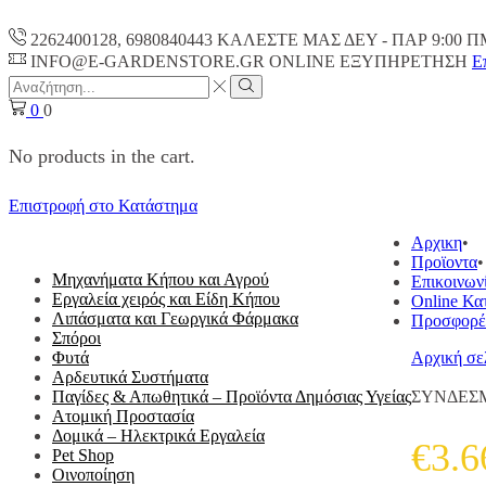
2262400128, 6980840443 ΚΑΛΕΣΤΕ ΜΑΣ ΔΕΥ - ΠΑΡ 9:00 Π
INFO@E-GARDENSTORE.GR ONLINE ΕΞΥΠΗΡΕΤΗΣH
Ε
Search
input
Search
0
0
No products in the cart.
Επιστροφή στο Κατάστημα
ΟΛΕΣ ΟΙ ΚΑΤΗΓΟΡΙΕΣ
Αρχικη
Προϊοντα
Μηχανήματα Κήπου και Αγρού
Επικοινων
Εργαλεία χειρός και Είδη Κήπου
Online Κα
Λιπάσματα και Γεωργικά Φάρμακα
Προσφορέ
Σπόροι
Φυτά
Αρχική σε
Αρδευτικά Συστήματα
Παγίδες & Απωθητικά – Προϊόντα Δημόσιας Υγείας
ΣΥΝΔΕΣΜ
Ατομική Προστασία
Δομικά – Ηλεκτρικά Εργαλεία
€
3.6
Pet Shop
Οινοποίηση