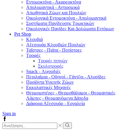
Εντομοκτόνα - Ακαρεοκτόνα
Απολυμαντικά - Αντιοσμικά
Απωθητικά Ζώων και Πουλιών
Οικολογικά Εντομοκτόνα - Απολυμαντικά
Συστήματα Παγίδευσης Τρωκτικών
Οικολογικές Παγίδες Και Δολώματα Εντόμων
Pet Shop
Κλουβιά
Αξεσουάρ Κλουβιών Πουλιών
Ταΐστρες - Πιάτα - Ποτίστρες
Τροφές
Τροφές πτηνών
Σκυλοτροφές
Snack - Λιχουδιές
Περιλαίμια - Οδηγοί - Γάντζοι - Αλυσίδες
Προϊόντα Υγιεινής Ζώων
Εκκολαπτικές Μηχανές
Θερμομητέρες - Θερμοθάλαμοι - Θερμαντικές
Λάμπες - Θερμαινόμενα Δάπεδα
Διάφορα Αξεσουάρ - Εργαλεία
Sign in
Facebook
Search
input
Search