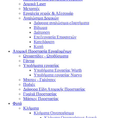
Δομικά Laser
Μετρητές
Εργαλεία χειρός & Αξεσουάρ
Αναλώσιμα Δομικών
Διάφορα αναλώσιμα-εξαρτήματα
Βίδωμα
Διάτρηση
Επεξεργασία Επιφανειών
Κατεδάφιση
Κοπή
Ατομική Προστασία Εργαζομένων
Ωτοασπίδες - Ωτοβύσματα
Γάντια
Υποδήματα εργασίας
Υποδήματα Εργασίας Wurth
Υποδήματα εργασίας Nuevo
Μποτες - Γαλότσες
Ποδιές
Διάφορα Είδη Ατομικής Προστασίας
Γυαλιά Προστασίας
Μάσκες Προστασίας
Φυτά
Κλήματα
Κλήματα Οινοποιήσιμα
Κλήματα Οινοποιήσιμα Λευκά