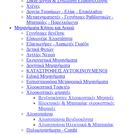
Σακιά Δίχτυα & Στρώματα Ελαιοσυλλογής
Χτένες
Δοχεία Τροφίμων - Ελίας - Ελαιόλαδου
Μετασχηματιστές - Γεννήτριες Ραβδιστικών -
Μπαταρίες - Παρελκόμενα
Μηχανήματα Κήπου και Αγρού
Γεννήτριες βενζίνης
Εξαγωγέας Χλοοτάπητα
Εξαερωτήρες - Αραιωτές Γκαζόν
Δετικά Φυτών
Αντλίες Νερού
Εκχιονιστικά Μηχανήματα
Δονητικά Μηχανήματα
ΚΑΤΑΣΤΡΟΦΕΙΣ ΑΥΤΟΚΙΝΟΥΜΕΝΟΙ
Ειδικά Μηχανήματα
Eρπυστριοφόρα Μεταφορικά Μηχανήματα
Χλοοκοπτικά Τρακτέρ
Χλοοκοπτικές μηχανές
Βενζινοκίνητες Χλοοκοπτικές Μηχανές
Ηλεκτρικές & Μπαταρίας χλοοκοπτικές
Μηχανές
Αλυσοπρίονα
Αλυσοπρίονα Βενζινοκίνητα
Αλυσοπρίονα Ηλεκτρικά & Μπαταρίας
Πολυμηχανήματα - Combi