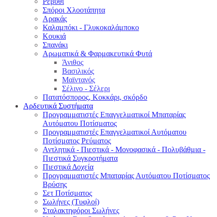
Ρεβύθι
Σπόροι Χλοοτάπητα
Αρακάς
Καλαμπόκι - Γλυκοκαλάμποκο
Κουκιά
Σπανάκι
Αρωματικά & Φαρμακευτικά Φυτά
Άνιθος
Βασιλικός
Μαϊντανός
Σέλινο - Σέλερι
Πατατόσπορος, Κοκκάρι, σκόρδο
Αρδευτικά Συστήματα
Προγραμματιστές Επαγγελματικοί Μπαταρίας
Αυτόματου Ποτίσματος
Προγραμματιστές Επαγγελματικοί Αυτόματου
Ποτίσματος Ρεύματος
Αντλητικά - Πιεστικά - Μονοφασικά - Πολυβάθμια -
Πιεστικά Συγκροτήματα
Πιεστικά Δοχεία
Προγραμματιστές Μπαταρίας Αυτόματου Ποτίσματος
Βρύσης
Σετ Ποτίσματος
Σωλήνες (Τυφλοί)
Σταλακτηφόροι Σωλήνες