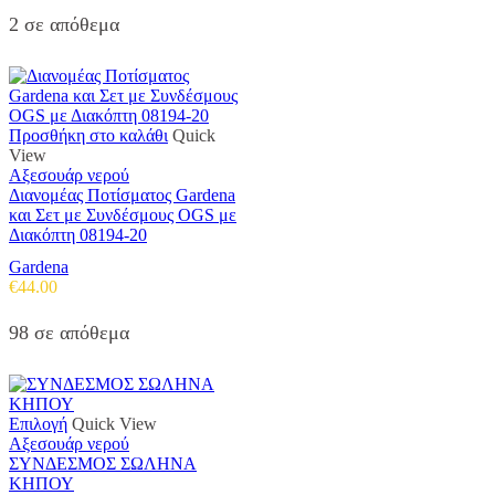
2 σε απόθεμα
Προσθήκη στο καλάθι
Quick
View
Αξεσουάρ νερού
Διανομέας Ποτίσματος Gardena
και Σετ με Συνδέσμους OGS με
Διακόπτη 08194-20
Gardena
€
44.00
98 σε απόθεμα
Αυτό
Επιλογή
Quick View
το
Αξεσουάρ νερού
προϊόν
ΣΥΝΔΕΣΜΟΣ ΣΩΛΗΝΑ
έχει
ΚΗΠΟΥ