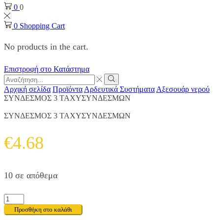
0
0
0
Shopping Cart
No products in the cart.
Επιστροφή στο Κατάστημα
Search
input
Search
Αρχική σελίδα
Προϊόντα
Αρδευτικά Συστήματα
Αξεσουάρ νερού
ΣΥΝΔΕΣΜΟΣ 3 ΤΑΧΥΣΥΝΔΕΣΜΩΝ
ΣΥΝΔΕΣΜΟΣ 3 ΤΑΧΥΣΥΝΔΕΣΜΩΝ
€
4.68
10 σε απόθεμα
ΣΥΝΔΕΣΜΟΣ
3
Προσθήκη στο καλάθι
ΤΑΧΥΣΥΝΔΕΣΜΩΝ