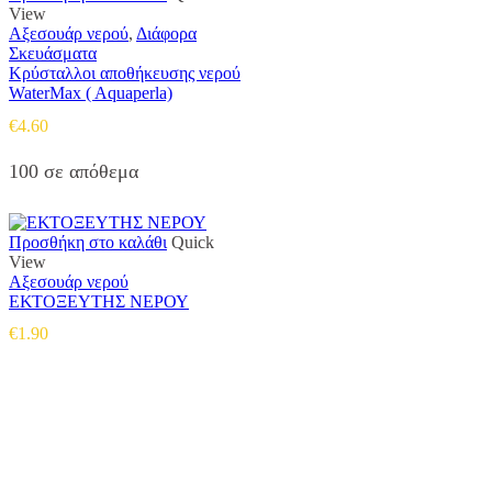
View
Αξεσουάρ νερού
,
Διάφορα
Σκευάσματα
Κρύσταλλοι αποθήκευσης νερού
WaterMax ( Aquaperla)
€
4.60
100 σε απόθεμα
Προσθήκη στο καλάθι
Quick
View
Αξεσουάρ νερού
ΕΚΤΟΞΕΥΤΗΣ ΝΕΡΟΥ
€
1.90
Αντιπροσωπεύουμε μεγάλες εταιρείες δομικών εργαλείων, μηχανημάτων κήπου