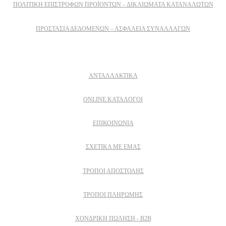
ΠΟΛΙΤΙΚΉ ΕΠΙΣΤΡΟΦΏΝ ΠΡΟΪΌΝΤΩΝ – ΔΙΚΑΙΏΜΑΤΑ ΚΑΤΑΝΑΛΩΤΏΝ
ΠΡΟΣΤΑΣΊΑ ΔΕΔΟΜΈΝΩΝ – ΑΣΦΆΛΕΙΑ ΣΥΝΑΛΛΑΓΏΝ
Δειτε επισης
ΑΝΤΑΛΛΑΚΤΙΚΑ
ONLINE ΚΑΤΑΛΟΓΟΙ
ΕΠΙΚΟΙΝΩΝΙΑ
ΣΧΕΤΙΚΆ ΜΕ ΕΜΆΣ
ΤΡΌΠΟΙ ΑΠΟΣΤΟΛΉΣ
ΤΡΌΠΟΙ ΠΛΗΡΩΜΉΣ
ΧΟΝΔΡΙΚΉ ΠΏΛΗΣΗ - B2B