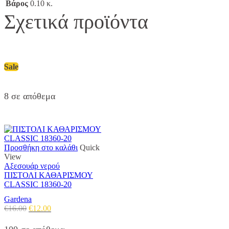
Βάρος
0.10 κ.
Σχετικά προϊόντα
Sale
8 σε απόθεμα
Προσθήκη στο καλάθι
Quick
View
Αξεσουάρ νερού
ΠΙΣΤΟΛΙ ΚΑΘΑΡΙΣΜΟΥ
CLASSIC 18360-20
Gardena
Original
Η
€
16.00
€
12.00
price
τρέχουσα
was:
τιμή