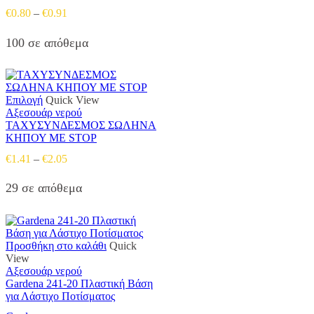
πολλαπλές
Price
€
0.80
–
€
0.91
παραλλαγές.
range:
Οι
€0.80
100 σε απόθεμα
επιλογές
through
μπορούν
€0.91
να
επιλεγούν
στη
Αυτό
Επιλογή
Quick View
σελίδα
το
Αξεσουάρ νερού
του
προϊόν
ΤΑΧΥΣΥΝΔΕΣΜΟΣ ΣΩΛΗΝΑ
προϊόντος
έχει
ΚΗΠΟΥ ΜΕ STOP
πολλαπλές
Price
€
1.41
–
€
2.05
παραλλαγές.
range:
Οι
€1.41
29 σε απόθεμα
επιλογές
through
μπορούν
€2.05
να
επιλεγούν
στη
Προσθήκη στο καλάθι
Quick
σελίδα
View
του
Αξεσουάρ νερού
προϊόντος
Gardena 241-20 Πλαστική Βάση
για Λάστιχο Ποτίσματος