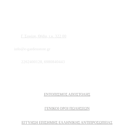
και εργαλείων χειρός, εργαλεία κήπου Αμπατζίδη και πολλά ακόμα, τα οποία
μπορείτε να ανακαλύψετε κάνοντας μια περιήγηση στην ιστοσελίδα μας, και
είμαστε σίγουροι ότι θα βρείτε πολλά προϊόντα που θα καλύψουν τις ανάγκες των
φυτών και του κήπου σας.
Διεύθυνση:
Γ. Σεφέρη, Θήβα, τ.κ. 322 00
Email:
info@e-gardenstore.gr
Τηλέφωνο:
2262400128, 6980840443
Πληροφοριες
ΕΝΤΟΠΙΣΜΟΣ ΑΠΟΣΤΟΛΗΣ
ΓΕΝΙΚΟΙ ΟΡΟΙ ΠΩΛΗΣΕΩΝ
ΕΓΓΎΗΣΗ ΕΠΊΣΗΜΗΣ ΕΛΛΗΝΙΚΉΣ ΑΝΤΙΠΡΟΣΩΠΕΊΑΣ