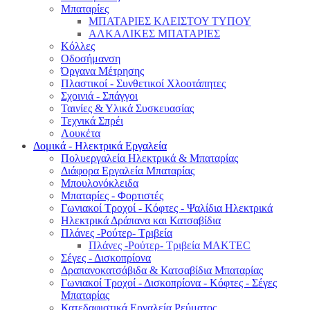
Μπαταρίες
ΜΠΑΤΑΡΙΕΣ ΚΛΕΙΣΤΟΥ ΤΥΠΟΥ
ΑΛΚΑΛΙΚΕΣ ΜΠΑΤΑΡΙΕΣ
Κόλλες
Οδοσήμανση
Όργανα Μέτρησης
Πλαστικοί - Συνθετικοί Χλοοτάπητες
Σχοινιά - Σπάγγοι
Ταινίες & Υλικά Συσκευασίας
Τεχνικά Σπρέι
Λουκέτα
Δομικά - Ηλεκτρικά Εργαλεία
Πολυεργαλεία Ηλεκτρικά & Μπαταρίας
Διάφορα Εργαλεία Μπαταρίας
Μπουλονόκλειδα
Μπαταρίες - Φορτιστές
Γωνιακοί Τροχοί - Κόφτες - Ψαλίδια Ηλεκτρικά
Ηλεκτρικά Δράπανα και Κατσαβίδια
Πλάνες -Ρούτερ- Τριβεία
Πλάνες -Ρούτερ- Τριβεία MAKTEC
Σέγες - Δισκοπρίονα
Δραπανοκατσάβιδα & Κατσαβίδια Μπαταρίας
Γωνιακοί Τροχοί - Δισκοπρίονα - Κόφτες - Σέγες
Μπαταρίας
Κατεδαφιστικά Εργαλεία Ρεύματος