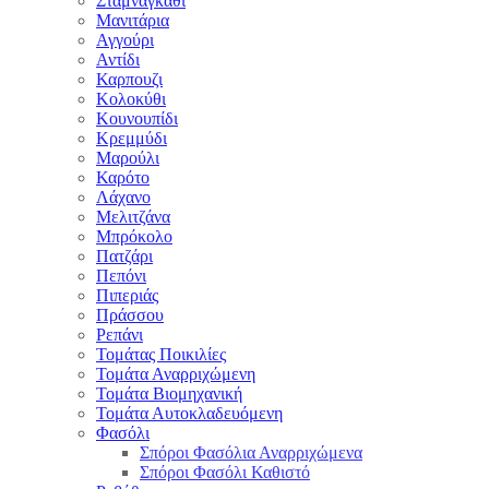
Σταμναγκάθι
Μανιτάρια
Αγγούρι
Αντίδι
Καρπουζι
Κολοκύθι
Κουνουπίδι
Κρεμμύδι
Μαρούλι
Καρότο
Λάχανο
Μελιτζάνα
Μπρόκολο
Πατζάρι
Πεπόνι
Πιπεριάς
Πράσσου
Ρεπάνι
Τομάτας Ποικιλίες
Τομάτα Αναρριχώμενη
Τομάτα Βιομηχανική
Τομάτα Αυτοκλαδευόμενη
Φασόλι
Σπόροι Φασόλια Αναρριχώμενα
Σπόροι Φασόλι Καθιστό