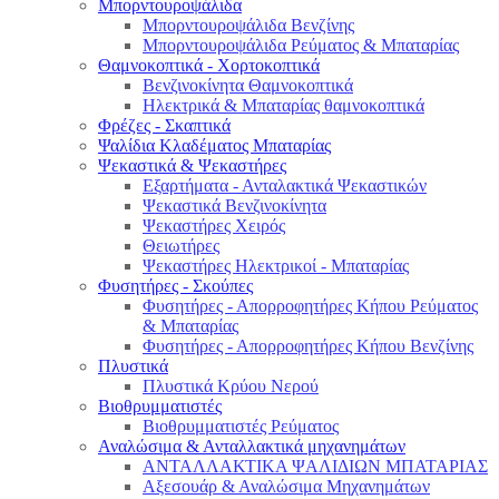
Μπορντουροψάλιδα
Μπορντουροψάλιδα Βενζίνης
Μπορντουροψάλιδα Ρεύματος & Μπαταρίας
Θαμνοκοπτικά - Χορτοκοπτικά
Βενζινοκίνητα Θαμνοκοπτικά
Ηλεκτρικά & Μπαταρίας θαμνοκοπτικά
Φρέζες - Σκαπτικά
Ψαλίδια Κλαδέματος Μπαταρίας
Ψεκαστικά & Ψεκαστήρες
Εξαρτήματα - Ανταλακτικά Ψεκαστικών
Ψεκαστικά Βενζινοκίνητα
Ψεκαστήρες Χειρός
Θειωτήρες
Ψεκαστήρες Ηλεκτρικοί - Μπαταρίας
Φυσητήρες - Σκούπες
Φυσητήρες - Απορροφητήρες Κήπου Ρεύματος
& Μπαταρίας
Φυσητήρες - Απορροφητήρες Κήπου Βενζίνης
Πλυστικά
Πλυστικά Κρύου Νερού
Βιοθρυμματιστές
Βιοθρυμματιστές Ρεύματος
Αναλώσιμα & Ανταλλακτικά μηχανημάτων
ΑΝΤΑΛΛΑΚΤΙΚΑ ΨΑΛΙΔΙΩΝ ΜΠΑΤΑΡΙAΣ
Αξεσουάρ & Αναλώσιμα Μηχανημάτων