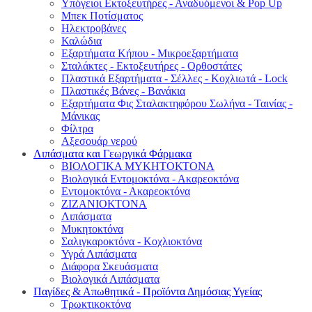
Υπόγειοι Εκτοξευτήρες - Αναδυόμενοι & Pop Up
Μπεκ Ποτίσματος
Ηλεκτροβάνες
Καλώδια
Εξαρτήματα Κήπου - Μικροεξαρτήματα
Σταλάκτες - Εκτοξευτήρες - Ορθοστάτες
Πλαστικά Εξαρτήματα - Σέλλες - Κοχλιωτά - Lock
Πλαστικές Βάνες - Βανάκια
Εξαρτήματα Φις Σταλακτηφόρου Σωλήνα - Ταινίας -
Μάνικας
Φίλτρα
Αξεσουάρ νερού
Λιπάσματα και Γεωργικά Φάρμακα
ΒΙΟΛΟΓΙΚΑ ΜΥΚΗΤΟΚΤΟΝΑ
Βιολογικά Εντομοκτόνα - Ακαρεοκτόνα
Εντομοκτόνα - Ακαρεοκτόνα
ΖΙΖΑΝΙΟΚΤΟΝΑ
Λιπάσματα
Μυκητοκτόνα
Σαλιγκαροκτόνα - Κοχλιοκτόνα
Υγρά Λιπάσματα
Διάφορα Σκευάσματα
Βιολογικά Λιπάσματα
Παγίδες & Απωθητικά - Προϊόντα Δημόσιας Υγείας
Τρωκτικοκτόνα