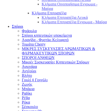
Κλήματα Οινοποιήσιμα Εγχρωμα -
Μαύρα
Κλήματα Επιτραπέζια
Κλήματα Επιτραπέζια Λευκά
Κλήματα Επιτραπέζια Εγχρωμα - Μαύρα
Σπόροι
Φράουλα
Σπόροι κηπευτικών υποκείμενα
Αραχίδα - Φυστίκι Κελυφοτό
Τομάτα Cherry
ΜΙΚΡΕΣ ΣΥΣΚΕΥΑΣΙΕΣ ΑΡΩΜΑΤΙΚΩΝ &
ΦΑΡΜΑΚΕΥΤΙΚΩΝ ΣΠΟΡΩΝ
ΣΠΟΡΟΙ ΑΝΘΕΩΝ
Μικρές Συσκευασίες Κηπευτικών Σπόρων
Αγκινάρα
Αντζούρι
Βλήτο
Γουλί ή Γογγύλι
Ζωχός
Μπάμια
Ραδίκι
Ρέβα
Ρόκα
Σέσκουλο