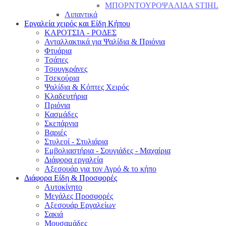
ΜΠΟΡΝΤΟΥΡΟΨΑΛΙΔΑ STIHL
Λιπαντικά
Εργαλεία χειρός και Είδη Κήπου
ΚΑΡΟΤΣΙΑ - ΡΟΔΕΣ
Ανταλλακτικά για Ψαλίδια & Πριόνια
Φτυάρια
Τσάπες
Τσουγκράνες
Τσεκούρια
Ψαλίδια & Κόπτες Χειρός
Κλαδευτήρια
Πριόνια
Κασμάδες
Σκεπάρνια
Βαριές
Στυλεοί - Στυλιάρια
Εμβολιαστήρια - Σουγιάδες - Μαχαίρια
Διάφορα εργαλεία
Αξεσουάρ για τον Αγρό & το κήπο
Διάφορα Είδη & Προσφορές
Αυτοκίνητο
Μεγάλες Προσφορές
Αξεσουάρ Εργαλείων
Σακιά
Μουσαμάδες