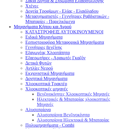
Σακιά Δίχτυα & Στρώματα Ελαιοσυλλογής
Χτένες
Δοχεία Τροφίμων - Ελίας - Ελαιόλαδου
Μετασχηματιστές - Γεννήτριες Ραβδιστικών -
Μπαταρίες - Παρελκόμενα
Μηχανήματα Κήπου και Αγρού
ΚΑΤΑΣΤΡΟΦΕΙΣ ΑΥΤΟΚΙΝΟΥΜΕΝΟΙ
Ειδικά Μηχανήματα
Eρπυστριοφόρα Μεταφορικά Μηχανήματα
Γεννήτριες βενζίνης
Εξαγωγέας Χλοοτάπητα
Εξαερωτήρες - Αραιωτές Γκαζόν
Δετικά Φυτών
Αντλίες Νερού
Εκχιονιστικά Μηχανήματα
Δονητικά Μηχανήματα
Χλοοκοπτικά Τρακτέρ
Χλοοκοπτικές μηχανές
Βενζινοκίνητες Χλοοκοπτικές Μηχανές
Ηλεκτρικές & Μπαταρίας χλοοκοπτικές
Μηχανές
Αλυσοπρίονα
Αλυσοπρίονα Βενζινοκίνητα
Αλυσοπρίονα Ηλεκτρικά & Μπαταρίας
Πολυμηχανήματα - Combi