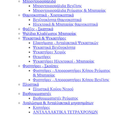
Μπορντουροψάλιδα
Μπορντουροψάλιδα Βενζίνης
Μπορντουροψάλιδα Ρεύματος & Μπαταρίας
Θαμνοκοπτικά - Χορτοκοπτικά
Βενζινοκίνητα Θαμνοκοπτικά
Ηλεκτρικά & Μπαταρίας θαμνοκοπτικά
Φρέζες - Σκαπτικά
Ψαλίδια Κλαδέματος Μπαταρίας
Ψεκαστικά & Ψεκαστήρες
Εξαρτήματα - Ανταλακτικά Ψεκαστικών
Ψεκαστικά Βενζινοκίνητα
Ψεκαστήρες Χειρός
Θειωτήρες
Ψεκαστήρες Ηλεκτρικοί - Μπαταρίας
Φυσητήρες - Σκούπες
Φυσητήρες - Απορροφητήρες Κήπου Ρεύματος
& Μπαταρίας
Φυσητήρες - Απορροφητήρες Κήπου Βενζίνης
Πλυστικά
Πλυστικά Κρύου Νερού
Βιοθρυμματιστές
Βιοθρυμματιστές Ρεύματος
Αναλώσιμα & Ανταλλακτικά μηχανημάτων
Κινητήρες
ΑΝΤΑΛΛΑΚΤΙΚΑ ΤΕΤΡΑΧΡΟΝΩΝ