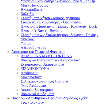
Υπόγειοι Εκτοξευτήρες - Αναδυόμενοι & Pop Up
Μπεκ Ποτίσματος
Ηλεκτροβάνες
Καλώδια
Εξαρτήματα Κήπου - Μικροεξαρτήματα
Σταλάκτες - Εκτοξευτήρες - Ορθοστάτες
Πλαστικά Εξαρτήματα - Σέλλες - Κοχλιωτά - Lock
Πλαστικές Βάνες - Βανάκια
Εξαρτήματα Φις Σταλακτηφόρου Σωλήνα - Ταινίας -
Μάνικας
Φίλτρα
Αξεσουάρ νερού
Λιπάσματα και Γεωργικά Φάρμακα
ΒΙΟΛΟΓΙΚΑ ΜΥΚΗΤΟΚΤΟΝΑ
Βιολογικά Εντομοκτόνα - Ακαρεοκτόνα
Εντομοκτόνα - Ακαρεοκτόνα
ΖΙΖΑΝΙΟΚΤΟΝΑ
Λιπάσματα
Μυκητοκτόνα
Σαλιγκαροκτόνα - Κοχλιοκτόνα
Υγρά Λιπάσματα
Διάφορα Σκευάσματα
Βιολογικά Λιπάσματα
Παγίδες & Απωθητικά - Προϊόντα Δημόσιας Υγείας
Τρωκτικοκτόνα