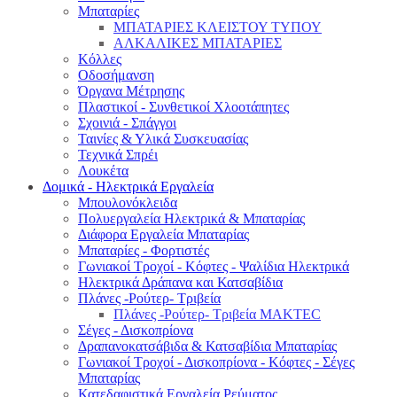
Μπαταρίες
ΜΠΑΤΑΡΙΕΣ ΚΛΕΙΣΤΟΥ ΤΥΠΟΥ
ΑΛΚΑΛΙΚΕΣ ΜΠΑΤΑΡΙΕΣ
Κόλλες
Οδοσήμανση
Όργανα Μέτρησης
Πλαστικοί - Συνθετικοί Χλοοτάπητες
Σχοινιά - Σπάγγοι
Ταινίες & Υλικά Συσκευασίας
Τεχνικά Σπρέι
Λουκέτα
Δομικά - Ηλεκτρικά Εργαλεία
Μπουλονόκλειδα
Πολυεργαλεία Ηλεκτρικά & Μπαταρίας
Διάφορα Εργαλεία Μπαταρίας
Μπαταρίες - Φορτιστές
Γωνιακοί Τροχοί - Κόφτες - Ψαλίδια Ηλεκτρικά
Ηλεκτρικά Δράπανα και Κατσαβίδια
Πλάνες -Ρούτερ- Τριβεία
Πλάνες -Ρούτερ- Τριβεία MAKTEC
Σέγες - Δισκοπρίονα
Δραπανοκατσάβιδα & Κατσαβίδια Μπαταρίας
Γωνιακοί Τροχοί - Δισκοπρίονα - Κόφτες - Σέγες
Μπαταρίας
Κατεδαφιστικά Εργαλεία Ρεύματος