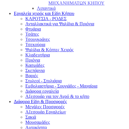
ΜΗΧΑΝΗΜΑΤΩΝ ΚΗΠΟΥ
Λιπαντικά
Εργαλεία χειρός και Είδη Κήπου
ΚΑΡΟΤΣΙΑ - ΡΟΔΕΣ
Ανταλλακτικά για Ψαλίδια & Πριόνια
Φτυάρια
Τσάπες
Τσουγκράνες
Τσεκούρια
Ψαλίδια & Κόπτες Χειρός
Κλαδευτήρια
Πριόνια
Κασμάδες
Σκεπάρνια
Βαριές
Στυλεοί - Στυλιάρια
Εμβολιαστήρια - Σουγιάδες - Μαχαίρια
Διάφορα εργαλεία
Αξεσουάρ για τον Αγρό & το κήπο
Διάφορα Είδη & Προσφορές
Μεγάλες Προσφορές
Αξεσουάρ Εργαλείων
Σακιά
Μουσαμάδες
Αυτοκίνητο