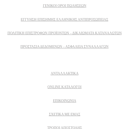
ΓΕΝΙΚΟΙ ΟΡΟΙ ΠΩΛΗΣΕΩΝ
ΕΓΓΎΗΣΗ ΕΠΊΣΗΜΗΣ ΕΛΛΗΝΙΚΉΣ ΑΝΤΙΠΡΟΣΩΠΕΊΑΣ
ΠΟΛΙΤΙΚΉ ΕΠΙΣΤΡΟΦΏΝ ΠΡΟΪΌΝΤΩΝ – ΔΙΚΑΙΏΜΑΤΑ ΚΑΤΑΝΑΛΩΤΏΝ
ΠΡΟΣΤΑΣΊΑ ΔΕΔΟΜΈΝΩΝ – ΑΣΦΆΛΕΙΑ ΣΥΝΑΛΛΑΓΏΝ
Δειτε επισης
ΑΝΤΑΛΛΑΚΤΙΚΑ
ONLINE ΚΑΤΑΛΟΓΟΙ
ΕΠΙΚΟΙΝΩΝΙΑ
ΣΧΕΤΙΚΆ ΜΕ ΕΜΆΣ
ΤΡΌΠΟΙ ΑΠΟΣΤΟΛΉΣ