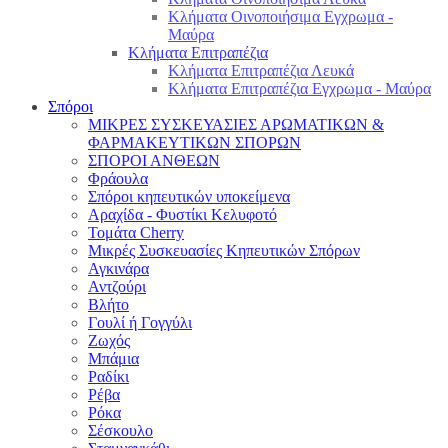
Κλήματα Οινοποιήσιμα Εγχρωμα -
Μαύρα
Κλήματα Επιτραπέζια
Κλήματα Επιτραπέζια Λευκά
Κλήματα Επιτραπέζια Εγχρωμα - Μαύρα
Σπόροι
ΜΙΚΡΕΣ ΣΥΣΚΕΥΑΣΙΕΣ ΑΡΩΜΑΤΙΚΩΝ &
ΦΑΡΜΑΚΕΥΤΙΚΩΝ ΣΠΟΡΩΝ
ΣΠΟΡΟΙ ΑΝΘΕΩΝ
Φράουλα
Σπόροι κηπευτικών υποκείμενα
Αραχίδα - Φυστίκι Κελυφοτό
Τομάτα Cherry
Μικρές Συσκευασίες Κηπευτικών Σπόρων
Αγκινάρα
Αντζούρι
Βλήτο
Γουλί ή Γογγύλι
Ζωχός
Μπάμια
Ραδίκι
Ρέβα
Ρόκα
Σέσκουλο