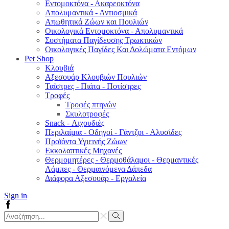
Εντομοκτόνα - Ακαρεοκτόνα
Απολυμαντικά - Αντιοσμικά
Απωθητικά Ζώων και Πουλιών
Οικολογικά Εντομοκτόνα - Απολυμαντικά
Συστήματα Παγίδευσης Τρωκτικών
Οικολογικές Παγίδες Και Δολώματα Εντόμων
Pet Shop
Κλουβιά
Αξεσουάρ Κλουβιών Πουλιών
Ταΐστρες - Πιάτα - Ποτίστρες
Τροφές
Τροφές πτηνών
Σκυλοτροφές
Snack - Λιχουδιές
Περιλαίμια - Οδηγοί - Γάντζοι - Αλυσίδες
Προϊόντα Υγιεινής Ζώων
Εκκολαπτικές Μηχανές
Θερμομητέρες - Θερμοθάλαμοι - Θερμαντικές
Λάμπες - Θερμαινόμενα Δάπεδα
Διάφορα Αξεσουάρ - Εργαλεία
Sign in
Facebook
Search
input
Search