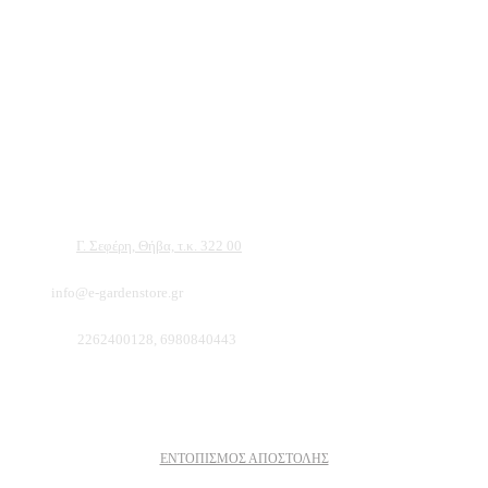
Αντιπροσωπεύουμε μεγάλες εταιρείες δομικών εργαλείων, μηχανημάτων κήπου
και εργαλείων χειρός, εργαλεία κήπου Αμπατζίδη και πολλά ακόμα, τα οποία
μπορείτε να ανακαλύψετε κάνοντας μια περιήγηση στην ιστοσελίδα μας, και
είμαστε σίγουροι ότι θα βρείτε πολλά προϊόντα που θα καλύψουν τις ανάγκες των
φυτών και του κήπου σας.
Διεύθυνση:
Γ. Σεφέρη, Θήβα, τ.κ. 322 00
Email:
info@e-gardenstore.gr
Τηλέφωνο:
2262400128, 6980840443
Πληροφοριες
ΕΝΤΟΠΙΣΜΟΣ ΑΠΟΣΤΟΛΗΣ