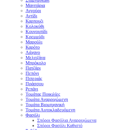
Σταμναγκάθι
Μανιτάρια
Αγγούρι
Αντίδι
Καρπουζι
Κολοκύθι
Κουνουπίδι
Κρεμμύδι
Μαρούλι
Καρότο
Λάχανο
Μελιτζάνα
Μπρόκολο
Πατζάρι
Πεπόνι
Πιπεριάς
Πράσσου
Ρεπάνι
Τομάτας Ποικιλίες
Τομάτα Αναρριχώμενη
Τομάτα Βιομηχανική
Τομάτα Αυτοκλαδευόμενη
Φασόλι
Σπόροι Φασόλια Αναρριχώμενα
Σπόροι Φασόλι Καθιστό