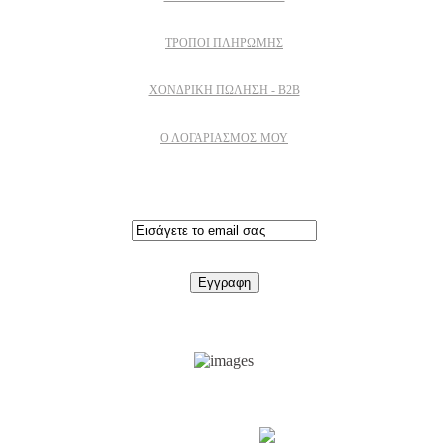
ΤΡΌΠΟΙ ΠΛΗΡΩΜΉΣ
ΧΟΝΔΡΙΚΉ ΠΏΛΗΣΗ - B2B
Ο ΛΟΓΑΡΙΑΣΜΟΣ ΜΟΥ
Εγγραφειτε στο newsletter
Support by