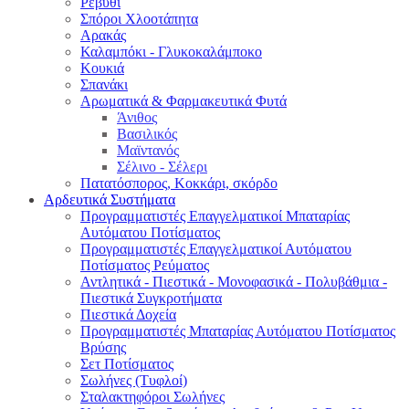
Ρεβύθι
Σπόροι Χλοοτάπητα
Αρακάς
Καλαμπόκι - Γλυκοκαλάμποκο
Κουκιά
Σπανάκι
Αρωματικά & Φαρμακευτικά Φυτά
Άνιθος
Βασιλικός
Μαϊντανός
Σέλινο - Σέλερι
Πατατόσπορος, Κοκκάρι, σκόρδο
Αρδευτικά Συστήματα
Προγραμματιστές Επαγγελματικοί Μπαταρίας
Αυτόματου Ποτίσματος
Προγραμματιστές Επαγγελματικοί Αυτόματου
Ποτίσματος Ρεύματος
Αντλητικά - Πιεστικά - Μονοφασικά - Πολυβάθμια -
Πιεστικά Συγκροτήματα
Πιεστικά Δοχεία
Προγραμματιστές Μπαταρίας Αυτόματου Ποτίσματος
Βρύσης
Σετ Ποτίσματος
Σωλήνες (Τυφλοί)
Σταλακτηφόροι Σωλήνες