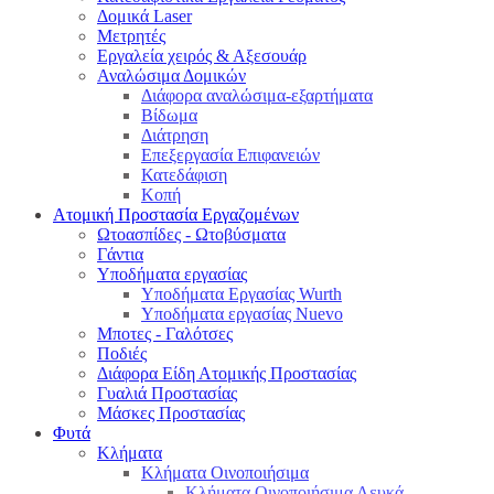
Δομικά Laser
Μετρητές
Εργαλεία χειρός & Αξεσουάρ
Αναλώσιμα Δομικών
Διάφορα αναλώσιμα-εξαρτήματα
Βίδωμα
Διάτρηση
Επεξεργασία Επιφανειών
Κατεδάφιση
Κοπή
Ατομική Προστασία Εργαζομένων
Ωτοασπίδες - Ωτοβύσματα
Γάντια
Υποδήματα εργασίας
Υποδήματα Εργασίας Wurth
Υποδήματα εργασίας Nuevo
Μποτες - Γαλότσες
Ποδιές
Διάφορα Είδη Ατομικής Προστασίας
Γυαλιά Προστασίας
Μάσκες Προστασίας
Φυτά
Κλήματα
Κλήματα Οινοποιήσιμα
Κλήματα Οινοποιήσιμα Λευκά