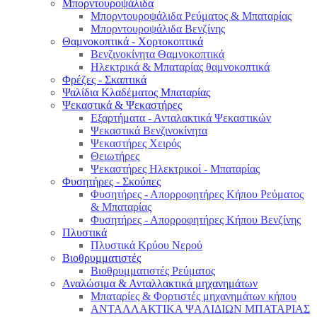
Μπορντουροψάλιδα
Μπορντουροψάλιδα Ρεύματος & Μπαταρίας
Μπορντουροψάλιδα Βενζίνης
Θαμνοκοπτικά - Χορτοκοπτικά
Βενζινοκίνητα Θαμνοκοπτικά
Ηλεκτρικά & Μπαταρίας θαμνοκοπτικά
Φρέζες - Σκαπτικά
Ψαλίδια Κλαδέματος Μπαταρίας
Ψεκαστικά & Ψεκαστήρες
Εξαρτήματα - Ανταλακτικά Ψεκαστικών
Ψεκαστικά Βενζινοκίνητα
Ψεκαστήρες Χειρός
Θειωτήρες
Ψεκαστήρες Ηλεκτρικοί - Μπαταρίας
Φυσητήρες - Σκούπες
Φυσητήρες - Απορροφητήρες Κήπου Ρεύματος
& Μπαταρίας
Φυσητήρες - Απορροφητήρες Κήπου Βενζίνης
Πλυστικά
Πλυστικά Κρύου Νερού
Βιοθρυμματιστές
Βιοθρυμματιστές Ρεύματος
Αναλώσιμα & Ανταλλακτικά μηχανημάτων
Μπαταρίες & Φορτιστές μηχανημάτων κήπου
ΑΝΤΑΛΛΑΚΤΙΚΑ ΨΑΛΙΔΙΩΝ ΜΠΑΤΑΡΙAΣ