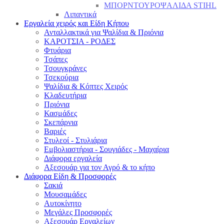
ΜΠΟΡΝΤΟΥΡΟΨΑΛΙΔΑ STIHL
Λιπαντικά
Εργαλεία χειρός και Είδη Κήπου
Ανταλλακτικά για Ψαλίδια & Πριόνια
ΚΑΡΟΤΣΙΑ - ΡΟΔΕΣ
Φτυάρια
Τσάπες
Τσουγκράνες
Τσεκούρια
Ψαλίδια & Κόπτες Χειρός
Κλαδευτήρια
Πριόνια
Κασμάδες
Σκεπάρνια
Βαριές
Στυλεοί - Στυλιάρια
Εμβολιαστήρια - Σουγιάδες - Μαχαίρια
Διάφορα εργαλεία
Αξεσουάρ για τον Αγρό & το κήπο
Διάφορα Είδη & Προσφορές
Σακιά
Μουσαμάδες
Αυτοκίνητο
Μεγάλες Προσφορές
Αξεσουάρ Εργαλείων