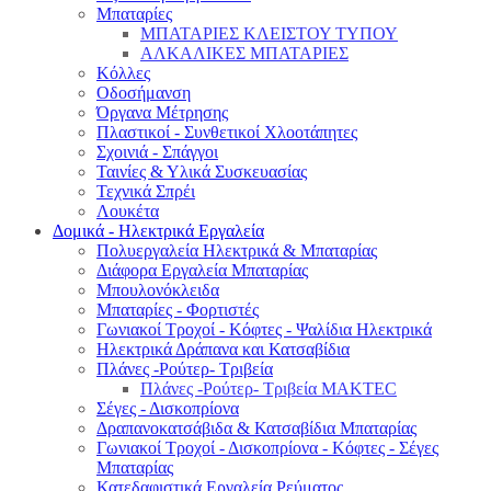
Μπαταρίες
ΜΠΑΤΑΡΙΕΣ ΚΛΕΙΣΤΟΥ ΤΥΠΟΥ
ΑΛΚΑΛΙΚΕΣ ΜΠΑΤΑΡΙΕΣ
Κόλλες
Οδοσήμανση
Όργανα Μέτρησης
Πλαστικοί - Συνθετικοί Χλοοτάπητες
Σχοινιά - Σπάγγοι
Ταινίες & Υλικά Συσκευασίας
Τεχνικά Σπρέι
Λουκέτα
Δομικά - Ηλεκτρικά Εργαλεία
Πολυεργαλεία Ηλεκτρικά & Μπαταρίας
Διάφορα Εργαλεία Μπαταρίας
Μπουλονόκλειδα
Μπαταρίες - Φορτιστές
Γωνιακοί Τροχοί - Κόφτες - Ψαλίδια Ηλεκτρικά
Ηλεκτρικά Δράπανα και Κατσαβίδια
Πλάνες -Ρούτερ- Τριβεία
Πλάνες -Ρούτερ- Τριβεία MAKTEC
Σέγες - Δισκοπρίονα
Δραπανοκατσάβιδα & Κατσαβίδια Μπαταρίας
Γωνιακοί Τροχοί - Δισκοπρίονα - Κόφτες - Σέγες
Μπαταρίας
Κατεδαφιστικά Εργαλεία Ρεύματος