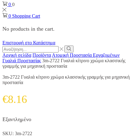
0
0
0
Shopping Cart
No products in the cart.
Επιστροφή στο Κατάστημα
Search
input
Search
Αρχική σελίδα
Προϊόντα
Ατομική Προστασία Εργαζομένων
Γυαλιά Προστασίας
3m-2722 Γυαλιά κίτρινο χρώμα κλασσικής
γραμμής για μηχανική προστασία
3m-2722 Γυαλιά κίτρινο χρώμα κλασσικής γραμμής για μηχανική
προστασία
€
8.16
Εξαντλημένο
SKU:
3m-2722