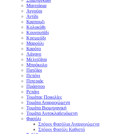
Σταμναγκάθι
Μανιτάρια
Αγγούρι
Αντίδι
Καρπουζι
Κολοκύθι
Κουνουπίδι
Κρεμμύδι
Μαρούλι
Καρότο
Λάχανο
Μελιτζάνα
Μπρόκολο
Πατζάρι
Πεπόνι
Πιπεριάς
Πράσσου
Ρεπάνι
Τομάτας Ποικιλίες
Τομάτα Αναρριχώμενη
Τομάτα Βιομηχανική
Τομάτα Αυτοκλαδευόμενη
Φασόλι
Σπόροι Φασόλια Αναρριχώμενα
Σπόροι Φασόλι Καθιστό