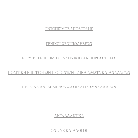
Πληροφοριες
ΕΝΤΟΠΙΣΜΟΣ ΑΠΟΣΤΟΛΗΣ
ΓΕΝΙΚΟΙ ΟΡΟΙ ΠΩΛΗΣΕΩΝ
ΕΓΓΎΗΣΗ ΕΠΊΣΗΜΗΣ ΕΛΛΗΝΙΚΉΣ ΑΝΤΙΠΡΟΣΩΠΕΊΑΣ
ΠΟΛΙΤΙΚΉ ΕΠΙΣΤΡΟΦΏΝ ΠΡΟΪΌΝΤΩΝ – ΔΙΚΑΙΏΜΑΤΑ ΚΑΤΑΝΑΛΩΤΏΝ
ΠΡΟΣΤΑΣΊΑ ΔΕΔΟΜΈΝΩΝ – ΑΣΦΆΛΕΙΑ ΣΥΝΑΛΛΑΓΏΝ
Δειτε επισης
ΑΝΤΑΛΛΑΚΤΙΚΑ
ONLINE ΚΑΤΑΛΟΓΟΙ