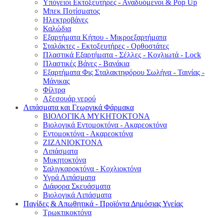
Υπόγειοι Εκτοξευτήρες - Αναδυόμενοι & Pop Up
Μπεκ Ποτίσματος
Ηλεκτροβάνες
Καλώδια
Εξαρτήματα Κήπου - Μικροεξαρτήματα
Σταλάκτες - Εκτοξευτήρες - Ορθοστάτες
Πλαστικά Εξαρτήματα - Σέλλες - Κοχλιωτά - Lock
Πλαστικές Βάνες - Βανάκια
Εξαρτήματα Φις Σταλακτηφόρου Σωλήνα - Ταινίας -
Μάνικας
Φίλτρα
Αξεσουάρ νερού
Λιπάσματα και Γεωργικά Φάρμακα
ΒΙΟΛΟΓΙΚΑ ΜΥΚΗΤΟΚΤΟΝΑ
Βιολογικά Εντομοκτόνα - Ακαρεοκτόνα
Εντομοκτόνα - Ακαρεοκτόνα
ΖΙΖΑΝΙΟΚΤΟΝΑ
Λιπάσματα
Μυκητοκτόνα
Σαλιγκαροκτόνα - Κοχλιοκτόνα
Υγρά Λιπάσματα
Διάφορα Σκευάσματα
Βιολογικά Λιπάσματα
Παγίδες & Απωθητικά - Προϊόντα Δημόσιας Υγείας
Τρωκτικοκτόνα