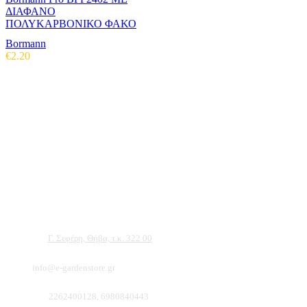
ΔΙΑΦΑΝΟ
ΠΟΛΥΚΑΡΒΟΝΙΚΟ ΦΑΚΟ
Bormann
€
2.20
Αντιπροσωπεύουμε μεγάλες εταιρείες δομικών εργαλείων, μηχανημάτων κήπου
και εργαλείων χειρός, εργαλεία κήπου Αμπατζίδη και πολλά ακόμα, τα οποία
μπορείτε να ανακαλύψετε κάνοντας μια περιήγηση στην ιστοσελίδα μας, και
είμαστε σίγουροι ότι θα βρείτε πολλά προϊόντα που θα καλύψουν τις ανάγκες των
φυτών και του κήπου σας.
Διεύθυνση:
Γ. Σεφέρη, Θήβα, τ.κ. 322 00
Email:
info@e-gardenstore.gr
Τηλέφωνο:
2262400128, 6980840443