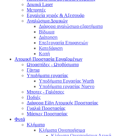
Δομικά Laser
Μετρητές
Εργαλεία χειρός & Αξεσουάρ
Αναλώσιμα Δομικών
Διάφορα αναλώσιμα-εξαρτήματα
Βίδωμα
Διάτρηση
Επεξεργασία Επιφανειών
Κατεδάφιση
Κοπή
Ατομική Προστασία Εργαζομένων
Ωτοασπίδες - Ωτοβύσματα
Γάντια
Υποδήματα εργασίας
Υποδήματα Εργασίας Wurth
Υποδήματα εργασίας Nuevo
Μποτες - Γαλότσες
Ποδιές
Διάφορα Είδη Ατομικής Προστασίας
Γυαλιά Προστασίας
Μάσκες Προστασίας
Φυτά
Κλήματα
Κλήματα Οινοποιήσιμα
Κλήματα Οινοποιήσιμα Λευκά