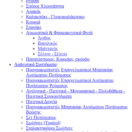
Ρεβύθι
Σπόροι Χλοοτάπητα
Αρακάς
Καλαμπόκι - Γλυκοκαλάμποκο
Κουκιά
Σπανάκι
Αρωματικά & Φαρμακευτικά Φυτά
Άνιθος
Βασιλικός
Μαϊντανός
Σέλινο - Σέλερι
Πατατόσπορος, Κοκκάρι, σκόρδο
Αρδευτικά Συστήματα
Προγραμματιστές Επαγγελματικοί Μπαταρίας
Αυτόματου Ποτίσματος
Προγραμματιστές Επαγγελματικοί Αυτόματου
Ποτίσματος Ρεύματος
Αντλητικά - Πιεστικά - Μονοφασικά - Πολυβάθμια -
Πιεστικά Συγκροτήματα
Πιεστικά Δοχεία
Προγραμματιστές Μπαταρίας Αυτόματου Ποτίσματος
Βρύσης
Σετ Ποτίσματος
Σωλήνες (Τυφλοί)
Σταλακτηφόροι Σωλήνες