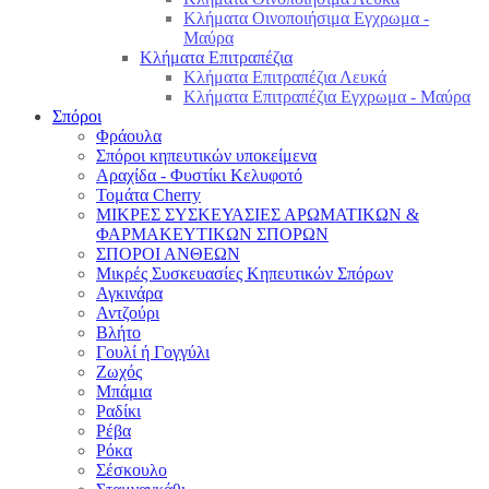
Κλήματα Οινοποιήσιμα Εγχρωμα -
Μαύρα
Κλήματα Επιτραπέζια
Κλήματα Επιτραπέζια Λευκά
Κλήματα Επιτραπέζια Εγχρωμα - Μαύρα
Σπόροι
Φράουλα
Σπόροι κηπευτικών υποκείμενα
Αραχίδα - Φυστίκι Κελυφοτό
Τομάτα Cherry
ΜΙΚΡΕΣ ΣΥΣΚΕΥΑΣΙΕΣ ΑΡΩΜΑΤΙΚΩΝ &
ΦΑΡΜΑΚΕΥΤΙΚΩΝ ΣΠΟΡΩΝ
ΣΠΟΡΟΙ ΑΝΘΕΩΝ
Μικρές Συσκευασίες Κηπευτικών Σπόρων
Αγκινάρα
Αντζούρι
Βλήτο
Γουλί ή Γογγύλι
Ζωχός
Μπάμια
Ραδίκι
Ρέβα
Ρόκα
Σέσκουλο