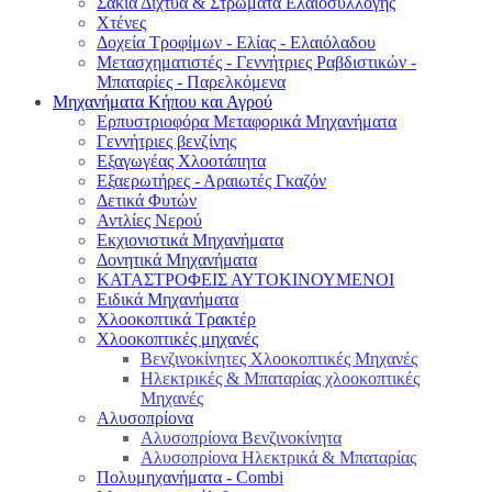
Σακιά Δίχτυα & Στρώματα Ελαιοσυλλογής
Χτένες
Δοχεία Τροφίμων - Ελίας - Ελαιόλαδου
Μετασχηματιστές - Γεννήτριες Ραβδιστικών -
Μπαταρίες - Παρελκόμενα
Μηχανήματα Κήπου και Αγρού
Eρπυστριοφόρα Μεταφορικά Μηχανήματα
Γεννήτριες βενζίνης
Εξαγωγέας Χλοοτάπητα
Εξαερωτήρες - Αραιωτές Γκαζόν
Δετικά Φυτών
Αντλίες Νερού
Εκχιονιστικά Μηχανήματα
Δονητικά Μηχανήματα
ΚΑΤΑΣΤΡΟΦΕΙΣ ΑΥΤΟΚΙΝΟΥΜΕΝΟΙ
Ειδικά Μηχανήματα
Χλοοκοπτικά Τρακτέρ
Χλοοκοπτικές μηχανές
Βενζινοκίνητες Χλοοκοπτικές Μηχανές
Ηλεκτρικές & Μπαταρίας χλοοκοπτικές
Μηχανές
Αλυσοπρίονα
Αλυσοπρίονα Βενζινοκίνητα
Αλυσοπρίονα Ηλεκτρικά & Μπαταρίας
Πολυμηχανήματα - Combi