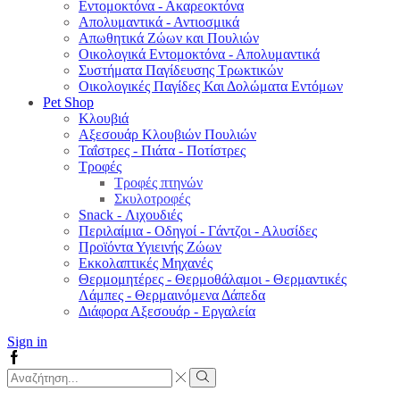
Εντομοκτόνα - Ακαρεοκτόνα
Απολυμαντικά - Αντιοσμικά
Απωθητικά Ζώων και Πουλιών
Οικολογικά Εντομοκτόνα - Απολυμαντικά
Συστήματα Παγίδευσης Τρωκτικών
Οικολογικές Παγίδες Και Δολώματα Εντόμων
Pet Shop
Κλουβιά
Αξεσουάρ Κλουβιών Πουλιών
Ταΐστρες - Πιάτα - Ποτίστρες
Τροφές
Τροφές πτηνών
Σκυλοτροφές
Snack - Λιχουδιές
Περιλαίμια - Οδηγοί - Γάντζοι - Αλυσίδες
Προϊόντα Υγιεινής Ζώων
Εκκολαπτικές Μηχανές
Θερμομητέρες - Θερμοθάλαμοι - Θερμαντικές
Λάμπες - Θερμαινόμενα Δάπεδα
Διάφορα Αξεσουάρ - Εργαλεία
Sign in
Facebook
Search
input
Search