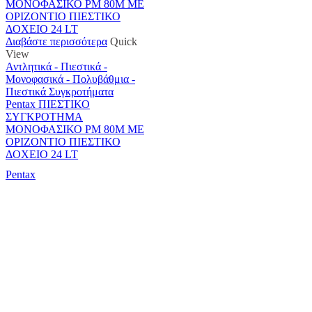
Διαβάστε περισσότερα
Quick
View
Αντλητικά - Πιεστικά -
Μονοφασικά - Πολυβάθμια -
Πιεστικά Συγκροτήματα
Pentax ΠΙΕΣΤΙΚΟ
ΣΥΓΚΡΟΤΗΜΑ
ΜΟΝΟΦΑΣΙΚΟ PM 80M ΜΕ
ΟΡΙΖΟΝΤΙΟ ΠΙΕΣΤΙΚΟ
ΔΟΧΕΙΟ 24 LT
Pentax
Αντιπροσωπεύουμε μεγάλες εταιρείες δομικών εργαλείων, μηχανημάτων κήπου
και εργαλείων χειρός, εργαλεία κήπου Αμπατζίδη και πολλά ακόμα, τα οποία
μπορείτε να ανακαλύψετε κάνοντας μια περιήγηση στην ιστοσελίδα μας, και