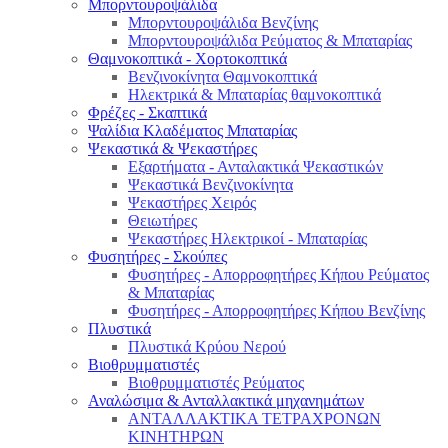
Μπορντουροψάλιδα
Μπορντουροψάλιδα Βενζίνης
Μπορντουροψάλιδα Ρεύματος & Μπαταρίας
Θαμνοκοπτικά - Χορτοκοπτικά
Βενζινοκίνητα Θαμνοκοπτικά
Ηλεκτρικά & Μπαταρίας θαμνοκοπτικά
Φρέζες - Σκαπτικά
Ψαλίδια Κλαδέματος Μπαταρίας
Ψεκαστικά & Ψεκαστήρες
Εξαρτήματα - Ανταλακτικά Ψεκαστικών
Ψεκαστικά Βενζινοκίνητα
Ψεκαστήρες Χειρός
Θειωτήρες
Ψεκαστήρες Ηλεκτρικοί - Μπαταρίας
Φυσητήρες - Σκούπες
Φυσητήρες - Απορροφητήρες Κήπου Ρεύματος
& Μπαταρίας
Φυσητήρες - Απορροφητήρες Κήπου Βενζίνης
Πλυστικά
Πλυστικά Κρύου Νερού
Βιοθρυμματιστές
Βιοθρυμματιστές Ρεύματος
Αναλώσιμα & Ανταλλακτικά μηχανημάτων
ΑΝΤΑΛΛΑΚΤΙΚΑ ΤΕΤΡΑΧΡΟΝΩΝ
ΚΙΝΗΤΗΡΩΝ