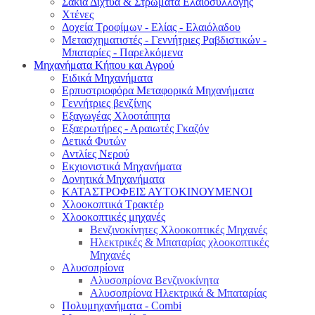
Σακιά Δίχτυα & Στρώματα Ελαιοσυλλογής
Χτένες
Δοχεία Τροφίμων - Ελίας - Ελαιόλαδου
Μετασχηματιστές - Γεννήτριες Ραβδιστικών -
Μπαταρίες - Παρελκόμενα
Μηχανήματα Κήπου και Αγρού
Ειδικά Μηχανήματα
Eρπυστριοφόρα Μεταφορικά Μηχανήματα
Γεννήτριες βενζίνης
Εξαγωγέας Χλοοτάπητα
Εξαερωτήρες - Αραιωτές Γκαζόν
Δετικά Φυτών
Αντλίες Νερού
Εκχιονιστικά Μηχανήματα
Δονητικά Μηχανήματα
ΚΑΤΑΣΤΡΟΦΕΙΣ ΑΥΤΟΚΙΝΟΥΜΕΝΟΙ
Χλοοκοπτικά Τρακτέρ
Χλοοκοπτικές μηχανές
Βενζινοκίνητες Χλοοκοπτικές Μηχανές
Ηλεκτρικές & Μπαταρίας χλοοκοπτικές
Μηχανές
Αλυσοπρίονα
Αλυσοπρίονα Βενζινοκίνητα
Αλυσοπρίονα Ηλεκτρικά & Μπαταρίας
Πολυμηχανήματα - Combi