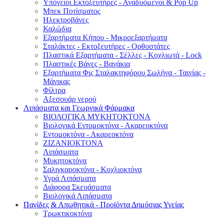
Υπόγειοι Εκτοξευτήρες - Αναδυόμενοι & Pop Up
Μπεκ Ποτίσματος
Ηλεκτροβάνες
Καλώδια
Εξαρτήματα Κήπου - Μικροεξαρτήματα
Σταλάκτες - Εκτοξευτήρες - Ορθοστάτες
Πλαστικά Εξαρτήματα - Σέλλες - Κοχλιωτά - Lock
Πλαστικές Βάνες - Βανάκια
Εξαρτήματα Φις Σταλακτηφόρου Σωλήνα - Ταινίας -
Μάνικας
Φίλτρα
Αξεσουάρ νερού
Λιπάσματα και Γεωργικά Φάρμακα
ΒΙΟΛΟΓΙΚΑ ΜΥΚΗΤΟΚΤΟΝΑ
Βιολογικά Εντομοκτόνα - Ακαρεοκτόνα
Εντομοκτόνα - Ακαρεοκτόνα
ΖΙΖΑΝΙΟΚΤΟΝΑ
Λιπάσματα
Μυκητοκτόνα
Σαλιγκαροκτόνα - Κοχλιοκτόνα
Υγρά Λιπάσματα
Διάφορα Σκευάσματα
Βιολογικά Λιπάσματα
Παγίδες & Απωθητικά - Προϊόντα Δημόσιας Υγείας
Τρωκτικοκτόνα