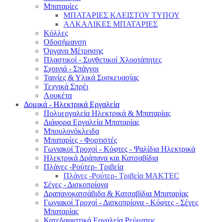
Μπαταρίες
ΜΠΑΤΑΡΙΕΣ ΚΛΕΙΣΤΟΥ ΤΥΠΟΥ
ΑΛΚΑΛΙΚΕΣ ΜΠΑΤΑΡΙΕΣ
Κόλλες
Οδοσήμανση
Όργανα Μέτρησης
Πλαστικοί - Συνθετικοί Χλοοτάπητες
Σχοινιά - Σπάγγοι
Ταινίες & Υλικά Συσκευασίας
Τεχνικά Σπρέι
Λουκέτα
Δομικά - Ηλεκτρικά Εργαλεία
Πολυεργαλεία Ηλεκτρικά & Μπαταρίας
Διάφορα Εργαλεία Μπαταρίας
Μπουλονόκλειδα
Μπαταρίες - Φορτιστές
Γωνιακοί Τροχοί - Κόφτες - Ψαλίδια Ηλεκτρικά
Ηλεκτρικά Δράπανα και Κατσαβίδια
Πλάνες -Ρούτερ- Τριβεία
Πλάνες -Ρούτερ- Τριβεία MAKTEC
Σέγες - Δισκοπρίονα
Δραπανοκατσάβιδα & Κατσαβίδια Μπαταρίας
Γωνιακοί Τροχοί - Δισκοπρίονα - Κόφτες - Σέγες
Μπαταρίας
Κατεδαφιστικά Εργαλεία Ρεύματος