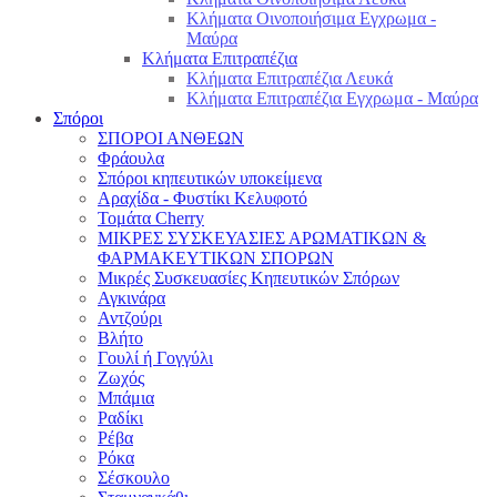
Κλήματα Οινοποιήσιμα Εγχρωμα -
Μαύρα
Κλήματα Επιτραπέζια
Κλήματα Επιτραπέζια Λευκά
Κλήματα Επιτραπέζια Εγχρωμα - Μαύρα
Σπόροι
ΣΠΟΡΟΙ ΑΝΘΕΩΝ
Φράουλα
Σπόροι κηπευτικών υποκείμενα
Αραχίδα - Φυστίκι Κελυφοτό
Τομάτα Cherry
ΜΙΚΡΕΣ ΣΥΣΚΕΥΑΣΙΕΣ ΑΡΩΜΑΤΙΚΩΝ &
ΦΑΡΜΑΚΕΥΤΙΚΩΝ ΣΠΟΡΩΝ
Μικρές Συσκευασίες Κηπευτικών Σπόρων
Αγκινάρα
Αντζούρι
Βλήτο
Γουλί ή Γογγύλι
Ζωχός
Μπάμια
Ραδίκι
Ρέβα
Ρόκα
Σέσκουλο