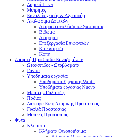
Δομικά Laser
Μετρητές
Εργαλεία χειρός & Αξεσουάρ
Αναλώσιμα Δομικών
Διάφορα αναλώσιμα-εξαρτήματα
Βίδωμα
Διάτρηση
Επεξεργασία Επιφανειών
Κατεδάφιση
Κοπή
Ατομική Προστασία Εργαζομένων
Ωτοασπίδες - Ωτοβύσματα
Γάντια
Υποδήματα εργασίας
Υποδήματα Εργασίας Wurth
Υποδήματα εργασίας Nuevo
Μποτες - Γαλότσες
Ποδιές
Διάφορα Είδη Ατομικής Προστασίας
Γυαλιά Προστασίας
Μάσκες Προστασίας
Φυτά
Κλήματα
Κλήματα Οινοποιήσιμα
Κλήματα Οινοποιήσιμα Λευκά