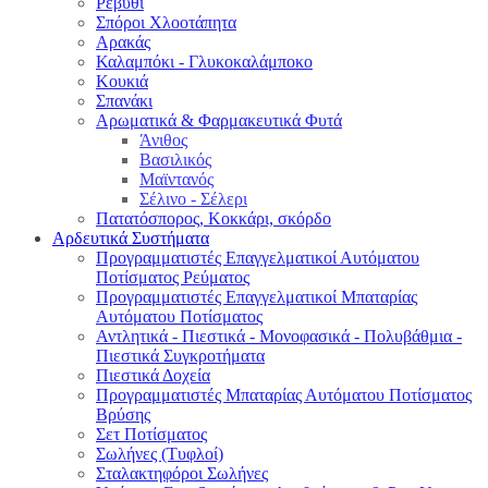
Ρεβύθι
Σπόροι Χλοοτάπητα
Αρακάς
Καλαμπόκι - Γλυκοκαλάμποκο
Κουκιά
Σπανάκι
Αρωματικά & Φαρμακευτικά Φυτά
Άνιθος
Βασιλικός
Μαϊντανός
Σέλινο - Σέλερι
Πατατόσπορος, Κοκκάρι, σκόρδο
Αρδευτικά Συστήματα
Προγραμματιστές Επαγγελματικοί Αυτόματου
Ποτίσματος Ρεύματος
Προγραμματιστές Επαγγελματικοί Μπαταρίας
Αυτόματου Ποτίσματος
Αντλητικά - Πιεστικά - Μονοφασικά - Πολυβάθμια -
Πιεστικά Συγκροτήματα
Πιεστικά Δοχεία
Προγραμματιστές Μπαταρίας Αυτόματου Ποτίσματος
Βρύσης
Σετ Ποτίσματος
Σωλήνες (Τυφλοί)
Σταλακτηφόροι Σωλήνες