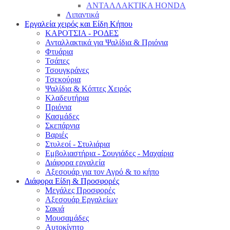
ΑΝΤΑΛΛΑΚΤΙΚΑ HONDA
Λιπαντικά
Εργαλεία χειρός και Είδη Κήπου
ΚΑΡΟΤΣΙΑ - ΡΟΔΕΣ
Ανταλλακτικά για Ψαλίδια & Πριόνια
Φτυάρια
Τσάπες
Τσουγκράνες
Τσεκούρια
Ψαλίδια & Κόπτες Χειρός
Κλαδευτήρια
Πριόνια
Κασμάδες
Σκεπάρνια
Βαριές
Στυλεοί - Στυλιάρια
Εμβολιαστήρια - Σουγιάδες - Μαχαίρια
Διάφορα εργαλεία
Αξεσουάρ για τον Αγρό & το κήπο
Διάφορα Είδη & Προσφορές
Μεγάλες Προσφορές
Αξεσουάρ Εργαλείων
Σακιά
Μουσαμάδες
Αυτοκίνητο