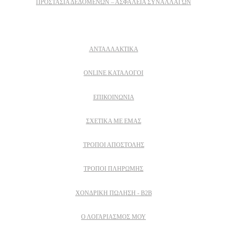
ΠΡΟΣΤΑΣΊΑ ΔΕΔΟΜΈΝΩΝ – ΑΣΦΆΛΕΙΑ ΣΥΝΑΛΛΑΓΏΝ
Δειτε επισης
ΑΝΤΑΛΛΑΚΤΙΚΑ
ONLINE ΚΑΤΑΛΟΓΟΙ
ΕΠΙΚΟΙΝΩΝΙΑ
ΣΧΕΤΙΚΆ ΜΕ ΕΜΆΣ
ΤΡΌΠΟΙ ΑΠΟΣΤΟΛΉΣ
ΤΡΌΠΟΙ ΠΛΗΡΩΜΉΣ
ΧΟΝΔΡΙΚΉ ΠΏΛΗΣΗ - B2B
Ο ΛΟΓΑΡΙΑΣΜΟΣ ΜΟΥ