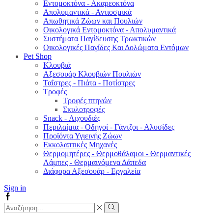
Εντομοκτόνα - Ακαρεοκτόνα
Απολυμαντικά - Αντιοσμικά
Απωθητικά Ζώων και Πουλιών
Οικολογικά Εντομοκτόνα - Απολυμαντικά
Συστήματα Παγίδευσης Τρωκτικών
Οικολογικές Παγίδες Και Δολώματα Εντόμων
Pet Shop
Κλουβιά
Αξεσουάρ Κλουβιών Πουλιών
Ταΐστρες - Πιάτα - Ποτίστρες
Τροφές
Τροφές πτηνών
Σκυλοτροφές
Snack - Λιχουδιές
Περιλαίμια - Οδηγοί - Γάντζοι - Αλυσίδες
Προϊόντα Υγιεινής Ζώων
Εκκολαπτικές Μηχανές
Θερμομητέρες - Θερμοθάλαμοι - Θερμαντικές
Λάμπες - Θερμαινόμενα Δάπεδα
Διάφορα Αξεσουάρ - Εργαλεία
Sign in
Facebook
Search
input
Search