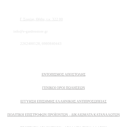
είμαστε σίγουροι ότι θα βρείτε πολλά προϊόντα που θα καλύψουν τις ανάγκες των
φυτών και του κήπου σας.
Διεύθυνση:
Γ. Σεφέρη, Θήβα, τ.κ. 322 00
Email:
info@e-gardenstore.gr
Τηλέφωνο:
2262400128, 6980840443
Πληροφοριες
ΕΝΤΟΠΙΣΜΟΣ ΑΠΟΣΤΟΛΗΣ
ΓΕΝΙΚΟΙ ΟΡΟΙ ΠΩΛΗΣΕΩΝ
ΕΓΓΎΗΣΗ ΕΠΊΣΗΜΗΣ ΕΛΛΗΝΙΚΉΣ ΑΝΤΙΠΡΟΣΩΠΕΊΑΣ
ΠΟΛΙΤΙΚΉ ΕΠΙΣΤΡΟΦΏΝ ΠΡΟΪΌΝΤΩΝ – ΔΙΚΑΙΏΜΑΤΑ ΚΑΤΑΝΑΛΩΤΏΝ