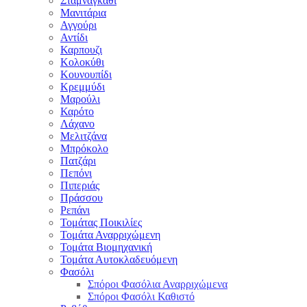
Σταμναγκάθι
Μανιτάρια
Αγγούρι
Αντίδι
Καρπουζι
Κολοκύθι
Κουνουπίδι
Κρεμμύδι
Μαρούλι
Καρότο
Λάχανο
Μελιτζάνα
Μπρόκολο
Πατζάρι
Πεπόνι
Πιπεριάς
Πράσσου
Ρεπάνι
Τομάτας Ποικιλίες
Τομάτα Αναρριχώμενη
Τομάτα Βιομηχανική
Τομάτα Αυτοκλαδευόμενη
Φασόλι
Σπόροι Φασόλια Αναρριχώμενα
Σπόροι Φασόλι Καθιστό