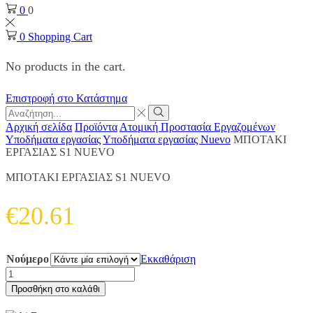
0
0
0
Shopping Cart
No products in the cart.
Επιστροφή στο Κατάστημα
Search
input
Search
Αρχική σελίδα
Προϊόντα
Ατομική Προστασία Εργαζομένων
Υποδήματα εργασίας
Υποδήματα εργασίας Nuevo
ΜΠΟΤΑΚΙ
ΕΡΓΑΣΙΑΣ S1 NUEVO
ΜΠΟΤΑΚΙ ΕΡΓΑΣΙΑΣ S1 NUEVO
€
20.61
Νούμερο
Εκκαθάριση
ΜΠΟΤΑΚΙ
ΕΡΓΑΣΙΑΣ
Προσθήκη στο καλάθι
S1
NUEVO