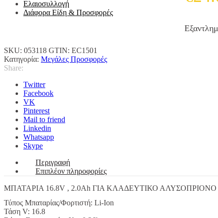
Ελαιοσυλλογή
Διάφορα Είδη & Προσφορές
Εξαντλη
SKU:
053118
GTIN:
EC1501
Κατηγορία:
Μεγάλες Προσφορές
Share:
Twitter
Facebook
VK
Pinterest
Mail to friend
Linkedin
Whatsapp
Skype
Περιγραφή
Επιπλέον πληροφορίες
ΜΠΑΤΑΡΙΑ 16.8V , 2.0Ah ΓΙΑ ΚΛΑΔΕΥΤΙΚΟ ΑΛΥΣΟΠΡΙΟΝΟ
Τύπος Μπαταρίας/Φορτιστή:
Li-Ion
Τάση V:
16.8