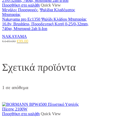
Προσθήκη στο καλάθι
Quick View
Μεγάλες Προσφορές
,
Ψαλίδια Κλαδέματος
Μπαταρίας
Nakayama pro Ec1350 Ψαλίδι Κλάδου Μπαταρίας
16.8v, Brushless, Προοδευτική Κοπή 0-25/0-32mm,
740gr, Μπαταριά 2ah li-Ion
NAKAYAMA
Original
Η
€
149.00
€
99.00
price
τρέχουσα
was:
τιμή
€149.00.
είναι:
€99.00.
Σχετικά προϊόντα
1 σε απόθεμα
Προσθήκη στο καλάθι
Quick View