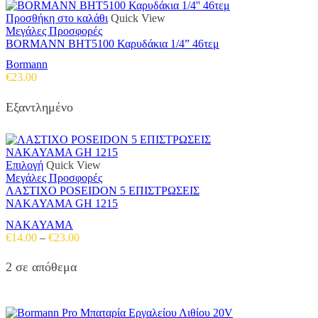
Προσθήκη στο καλάθι
Quick View
Μεγάλες Προσφορές
BORMANN BHT5100 Καρυδάκια 1/4” 46τεμ
Bormann
€
23.00
Εξαντλημένο
Αυτό
Επιλογή
Quick View
το
Μεγάλες Προσφορές
προϊόν
ΛΑΣΤΙΧΟ POSEIDON 5 ΕΠΙΣΤΡΩΣΕΙΣ
έχει
NAKAYAMA GH 1215
πολλαπλές
NAKAYAMA
παραλλαγές.
Price
€
14.00
–
€
23.00
Οι
range:
επιλογές
€14.00
2 σε απόθεμα
μπορούν
through
να
€23.00
επιλεγούν
στη
σελίδα