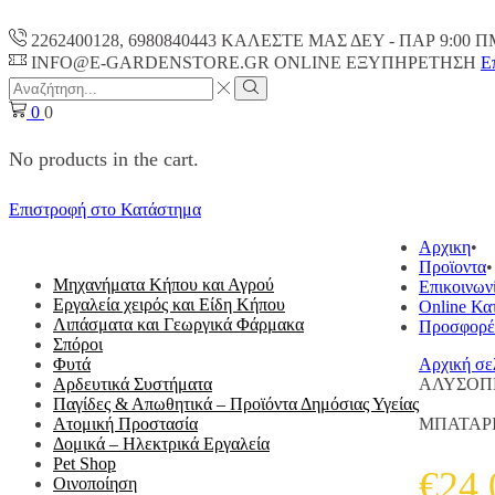
2262400128, 6980840443 ΚΑΛΕΣΤΕ ΜΑΣ ΔΕΥ - ΠΑΡ 9:00 Π
INFO@E-GARDENSTORE.GR ONLINE ΕΞΥΠΗΡΕΤΗΣH
Ε
Search
input
Search
0
0
No products in the cart.
Επιστροφή στο Κατάστημα
ΟΛΕΣ ΟΙ ΚΑΤΗΓΟΡΙΕΣ
Αρχικη
Προϊοντα
Μηχανήματα Κήπου και Αγρού
Επικοινων
Εργαλεία χειρός και Είδη Κήπου
Online Κα
Λιπάσματα και Γεωργικά Φάρμακα
Προσφορέ
Σπόροι
Φυτά
Αρχική σε
Αρδευτικά Συστήματα
ΑΛΥΣΟΠΡ
Παγίδες & Απωθητικά – Προϊόντα Δημόσιας Υγείας
Ατομική Προστασία
ΜΠΑΤΑΡΙ
Δομικά – Ηλεκτρικά Εργαλεία
Pet Shop
€
24.
Οινοποίηση