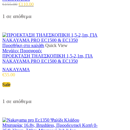
Original
Η
€
155.00
€
110.00
price
τρέχουσα
was:
τιμή
1 σε απόθεμα
€155.00.
είναι:
€110.00.
Προσθήκη στο καλάθι
Quick View
Μεγάλες Προσφορές
ΠΡΟΕΚΤΑΣΗ ΤΗΛΕΣΚΟΠΙΚΗ 1,5-2,1m, ΓΙΑ
NAKAYAMA PRO EC1500 & EC1350
NAKAYAMA
€
55.00
Sale
1 σε απόθεμα