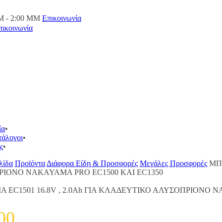
M - 2:00 ΜΜ
Επικοινωνία
πικοινωνία
ία
τάλογοι
ς
λίδα
Προϊόντα
Διάφορα Είδη & Προσφορές
Μεγάλες Προσφορές
ΜΠΑ
ΙΟΝΟ NAKAYAMA PRO EC1500 KAI EC1350
Α EC1501 16.8V , 2.0Ah ΓΙΑ ΚΛΑΔΕΥΤΙΚΟ ΑΛΥΣΟΠΡΙΟΝΟ N
00