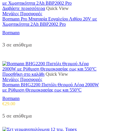
του
Διαβάστε περισσότερα
Quick View
προϊόντος
Μεγάλες Προσφορές
Bormann Pro Μπαταρία Εργαλείου Λιθίου 20V με
Χωρητικότητα 2Ah BBP2002 Pro
Bormann
3 σε απόθεμα
Προσθήκη στο καλάθι
Quick View
Μεγάλες Προσφορές
Bormann BHG2200 Πιστόλι Θερμού Αέρα 2000W
με Ρύθμιση Θερμοκρασίας εως και 550°C
Bormann
€
29.00
5 σε απόθεμα