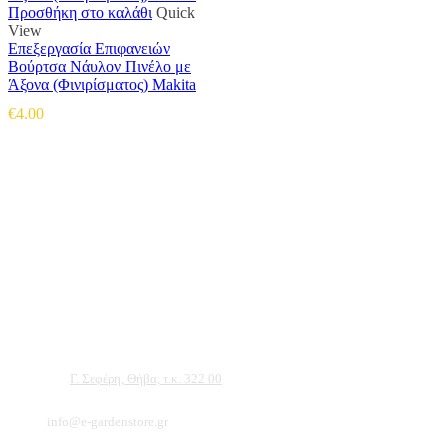
Προσθήκη στο καλάθι
Quick
View
Επεξεργασία Επιφανειών
Βούρτσα Νάυλον Πινέλο με
Άξονα (Φινιρίσματος) Makita
€
4.00
Αντιπροσωπεύουμε μεγάλες εταιρείες δομικών εργαλείων, μηχανημάτων κήπου
και εργαλείων χειρός, εργαλεία κήπου Αμπατζίδη και πολλά ακόμα, τα οποία
μπορείτε να ανακαλύψετε κάνοντας μια περιήγηση στην ιστοσελίδα μας, και
είμαστε σίγουροι ότι θα βρείτε πολλά προϊόντα που θα καλύψουν τις ανάγκες των
φυτών και του κήπου σας.
Διεύθυνση:
Γ. Σεφέρη, Θήβα, τ.κ. 322 00
Email:
info@e-gardenstore.gr