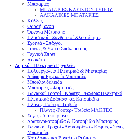
Μπαταρίες
ΜΠΑΤΑΡΙΕΣ ΚΛΕΙΣΤΟΥ ΤΥΠΟΥ
ΑΛΚΑΛΙΚΕΣ ΜΠΑΤΑΡΙΕΣ
Κόλλες
Οδοσήμανση
Όργανα Μέτρησης
Πλαστικοί - Συνθετικοί Χλοοτάπητες
Σχοινιά - Σπάγγοι
Ταινίες & Υλικά Συσκευασίας
Τεχνικά Σπρέι
Λουκέτα
Δομικά - Ηλεκτρικά Εργαλεία
Πολυεργαλεία Ηλεκτρικά & Μπαταρίας
Διάφορα Εργαλεία Μπαταρίας
Μπουλονόκλειδα
Μπαταρίες - Φορτιστές
Γωνιακοί Τροχοί - Κόφτες - Ψαλίδια Ηλεκτρικά
Ηλεκτρικά Δράπανα και Κατσαβίδια
Πλάνες -Ρούτερ- Τριβεία
Πλάνες -Ρούτερ- Τριβεία MAKTEC
Σέγες - Δισκοπρίονα
Δραπανοκατσάβιδα & Κατσαβίδια Μπαταρίας
Γωνιακοί Τροχοί - Δισκοπρίονα - Κόφτες - Σέγες
Μπαταρίας
Κατεδαφιστικά Εργαλεία Ρεύματος