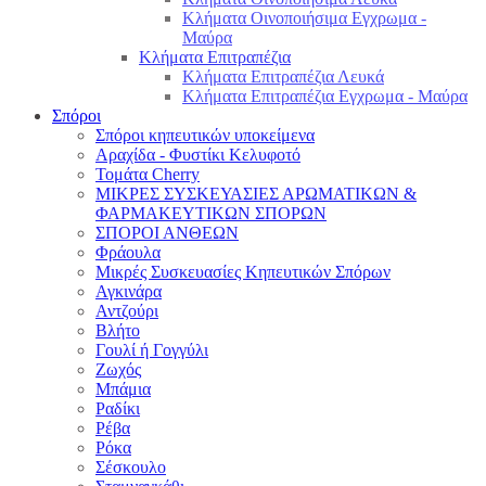
Κλήματα Οινοποιήσιμα Εγχρωμα -
Μαύρα
Κλήματα Επιτραπέζια
Κλήματα Επιτραπέζια Λευκά
Κλήματα Επιτραπέζια Εγχρωμα - Μαύρα
Σπόροι
Σπόροι κηπευτικών υποκείμενα
Αραχίδα - Φυστίκι Κελυφοτό
Τομάτα Cherry
ΜΙΚΡΕΣ ΣΥΣΚΕΥΑΣΙΕΣ ΑΡΩΜΑΤΙΚΩΝ &
ΦΑΡΜΑΚΕΥΤΙΚΩΝ ΣΠΟΡΩΝ
ΣΠΟΡΟΙ ΑΝΘΕΩΝ
Φράουλα
Μικρές Συσκευασίες Κηπευτικών Σπόρων
Αγκινάρα
Αντζούρι
Βλήτο
Γουλί ή Γογγύλι
Ζωχός
Μπάμια
Ραδίκι
Ρέβα
Ρόκα
Σέσκουλο