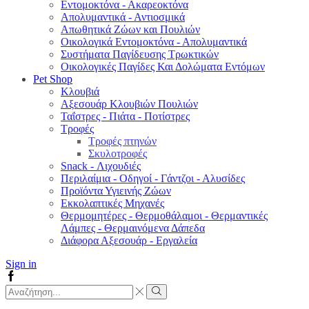
Εντομοκτόνα - Ακαρεοκτόνα
Απολυμαντικά - Αντιοσμικά
Απωθητικά Ζώων και Πουλιών
Οικολογικά Εντομοκτόνα - Απολυμαντικά
Συστήματα Παγίδευσης Τρωκτικών
Οικολογικές Παγίδες Και Δολώματα Εντόμων
Pet Shop
Κλουβιά
Αξεσουάρ Κλουβιών Πουλιών
Ταΐστρες - Πιάτα - Ποτίστρες
Τροφές
Τροφές πτηνών
Σκυλοτροφές
Snack - Λιχουδιές
Περιλαίμια - Οδηγοί - Γάντζοι - Αλυσίδες
Προϊόντα Υγιεινής Ζώων
Εκκολαπτικές Μηχανές
Θερμομητέρες - Θερμοθάλαμοι - Θερμαντικές
Λάμπες - Θερμαινόμενα Δάπεδα
Διάφορα Αξεσουάρ - Εργαλεία
Sign in
Facebook
Search
input
Search