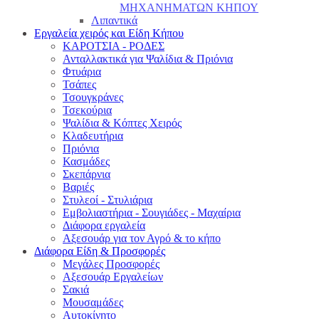
ΜΗΧΑΝΗΜΑΤΩΝ ΚΗΠΟΥ
Λιπαντικά
Εργαλεία χειρός και Είδη Κήπου
ΚΑΡΟΤΣΙΑ - ΡΟΔΕΣ
Ανταλλακτικά για Ψαλίδια & Πριόνια
Φτυάρια
Τσάπες
Τσουγκράνες
Τσεκούρια
Ψαλίδια & Κόπτες Χειρός
Κλαδευτήρια
Πριόνια
Κασμάδες
Σκεπάρνια
Βαριές
Στυλεοί - Στυλιάρια
Εμβολιαστήρια - Σουγιάδες - Μαχαίρια
Διάφορα εργαλεία
Αξεσουάρ για τον Αγρό & το κήπο
Διάφορα Είδη & Προσφορές
Μεγάλες Προσφορές
Αξεσουάρ Εργαλείων
Σακιά
Μουσαμάδες
Αυτοκίνητο