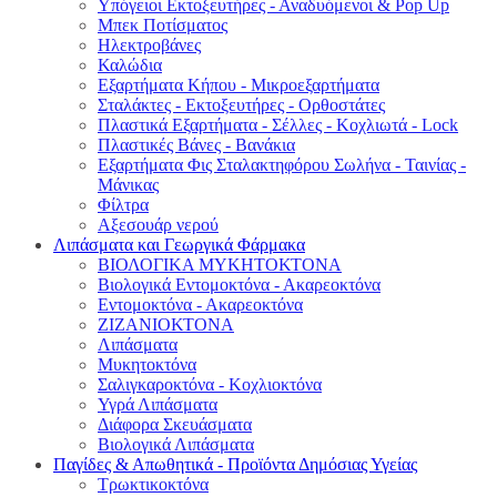
Υπόγειοι Εκτοξευτήρες - Αναδυόμενοι & Pop Up
Μπεκ Ποτίσματος
Ηλεκτροβάνες
Καλώδια
Εξαρτήματα Κήπου - Μικροεξαρτήματα
Σταλάκτες - Εκτοξευτήρες - Ορθοστάτες
Πλαστικά Εξαρτήματα - Σέλλες - Κοχλιωτά - Lock
Πλαστικές Βάνες - Βανάκια
Εξαρτήματα Φις Σταλακτηφόρου Σωλήνα - Ταινίας -
Μάνικας
Φίλτρα
Αξεσουάρ νερού
Λιπάσματα και Γεωργικά Φάρμακα
ΒΙΟΛΟΓΙΚΑ ΜΥΚΗΤΟΚΤΟΝΑ
Βιολογικά Εντομοκτόνα - Ακαρεοκτόνα
Εντομοκτόνα - Ακαρεοκτόνα
ΖΙΖΑΝΙΟΚΤΟΝΑ
Λιπάσματα
Μυκητοκτόνα
Σαλιγκαροκτόνα - Κοχλιοκτόνα
Υγρά Λιπάσματα
Διάφορα Σκευάσματα
Βιολογικά Λιπάσματα
Παγίδες & Απωθητικά - Προϊόντα Δημόσιας Υγείας
Τρωκτικοκτόνα