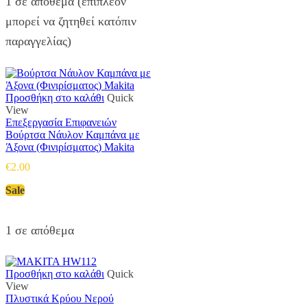
1 σε απόθεμα (επιπλέον
μπορεί να ζητηθεί κατόπιν
παραγγελίας)
Προσθήκη στο καλάθι
Quick
View
Επεξεργασία Επιφανειών
Βούρτσα Νάυλον Καμπάνα με
Άξονα (Φινιρίσματος) Makita
€
2.00
Sale
1 σε απόθεμα
Προσθήκη στο καλάθι
Quick
View
Πλυστικά Κρύου Νερού