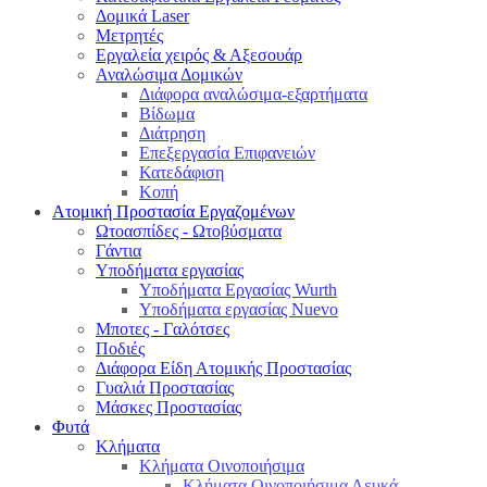
Δομικά Laser
Μετρητές
Εργαλεία χειρός & Αξεσουάρ
Αναλώσιμα Δομικών
Διάφορα αναλώσιμα-εξαρτήματα
Βίδωμα
Διάτρηση
Επεξεργασία Επιφανειών
Κατεδάφιση
Κοπή
Ατομική Προστασία Εργαζομένων
Ωτοασπίδες - Ωτοβύσματα
Γάντια
Υποδήματα εργασίας
Υποδήματα Εργασίας Wurth
Υποδήματα εργασίας Nuevo
Μποτες - Γαλότσες
Ποδιές
Διάφορα Είδη Ατομικής Προστασίας
Γυαλιά Προστασίας
Μάσκες Προστασίας
Φυτά
Κλήματα
Κλήματα Οινοποιήσιμα
Κλήματα Οινοποιήσιμα Λευκά