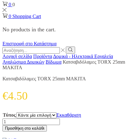
0
0
0
Shopping Cart
No products in the cart.
Επιστροφή στο Κατάστημα
Search
input
Search
Αρχική σελίδα
Προϊόντα
Δομικά - Ηλεκτρικά Εργαλεία
Αναλώσιμα Δομικών
Βίδωμα
Κατσαβιδόλαμες TORX 25mm
MAKITA
Κατσαβιδόλαμες TORX 25mm MAKITA
€
4.50
Τύπος
Εκκαθάριση
Κατσαβιδόλαμες
TORX
Προσθήκη στο καλάθι
25mm
MAKITA