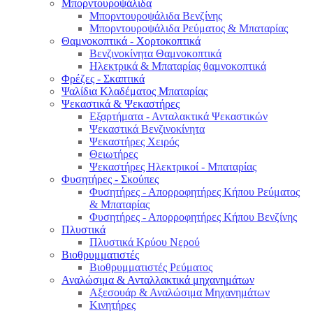
Μπορντουροψάλιδα
Μπορντουροψάλιδα Βενζίνης
Μπορντουροψάλιδα Ρεύματος & Μπαταρίας
Θαμνοκοπτικά - Χορτοκοπτικά
Βενζινοκίνητα Θαμνοκοπτικά
Ηλεκτρικά & Μπαταρίας θαμνοκοπτικά
Φρέζες - Σκαπτικά
Ψαλίδια Κλαδέματος Μπαταρίας
Ψεκαστικά & Ψεκαστήρες
Εξαρτήματα - Ανταλακτικά Ψεκαστικών
Ψεκαστικά Βενζινοκίνητα
Ψεκαστήρες Χειρός
Θειωτήρες
Ψεκαστήρες Ηλεκτρικοί - Μπαταρίας
Φυσητήρες - Σκούπες
Φυσητήρες - Απορροφητήρες Κήπου Ρεύματος
& Μπαταρίας
Φυσητήρες - Απορροφητήρες Κήπου Βενζίνης
Πλυστικά
Πλυστικά Κρύου Νερού
Βιοθρυμματιστές
Βιοθρυμματιστές Ρεύματος
Αναλώσιμα & Ανταλλακτικά μηχανημάτων
Αξεσουάρ & Αναλώσιμα Μηχανημάτων
Κινητήρες