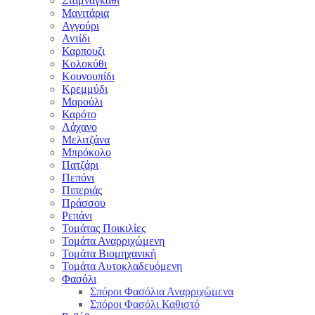
Σταμναγκάθι
Μανιτάρια
Αγγούρι
Αντίδι
Καρπουζι
Κολοκύθι
Κουνουπίδι
Κρεμμύδι
Μαρούλι
Καρότο
Λάχανο
Μελιτζάνα
Μπρόκολο
Πατζάρι
Πεπόνι
Πιπεριάς
Πράσσου
Ρεπάνι
Τομάτας Ποικιλίες
Τομάτα Αναρριχώμενη
Τομάτα Βιομηχανική
Τομάτα Αυτοκλαδευόμενη
Φασόλι
Σπόροι Φασόλια Αναρριχώμενα
Σπόροι Φασόλι Καθιστό