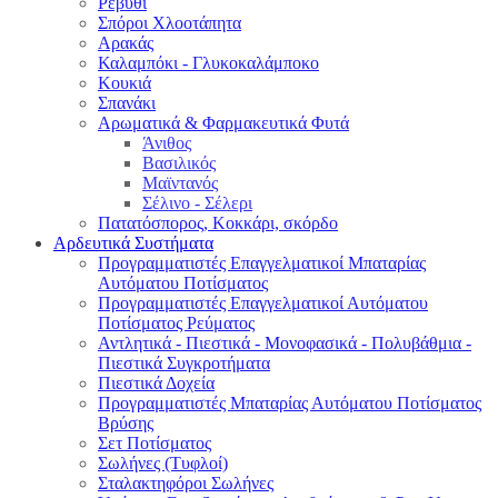
Ρεβύθι
Σπόροι Χλοοτάπητα
Αρακάς
Καλαμπόκι - Γλυκοκαλάμποκο
Κουκιά
Σπανάκι
Αρωματικά & Φαρμακευτικά Φυτά
Άνιθος
Βασιλικός
Μαϊντανός
Σέλινο - Σέλερι
Πατατόσπορος, Κοκκάρι, σκόρδο
Αρδευτικά Συστήματα
Προγραμματιστές Επαγγελματικοί Μπαταρίας
Αυτόματου Ποτίσματος
Προγραμματιστές Επαγγελματικοί Αυτόματου
Ποτίσματος Ρεύματος
Αντλητικά - Πιεστικά - Μονοφασικά - Πολυβάθμια -
Πιεστικά Συγκροτήματα
Πιεστικά Δοχεία
Προγραμματιστές Μπαταρίας Αυτόματου Ποτίσματος
Βρύσης
Σετ Ποτίσματος
Σωλήνες (Τυφλοί)
Σταλακτηφόροι Σωλήνες