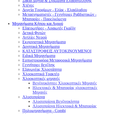
Σακιά Δίχτυα & Στρώματα Ελαιοσυλλογής
Χτένες
Δοχεία Τροφίμων - Ελίας - Ελαιόλαδου
Μετασχηματιστές - Γεννήτριες Ραβδιστικών -
Μπαταρίες - Παρελκόμενα
Μηχανήματα Κήπου και Αγρού
Εξαερωτήρες - Αραιωτές Γκαζόν
Δετικά Φυτών
Αντλίες Νερού
Εκχιονιστικά Μηχανήματα
Δονητικά Μηχανήματα
ΚΑΤΑΣΤΡΟΦΕΙΣ ΑΥΤΟΚΙΝΟΥΜΕΝΟΙ
Ειδικά Μηχανήματα
Eρπυστριοφόρα Μεταφορικά Μηχανήματα
Γεννήτριες βενζίνης
Εξαγωγέας Χλοοτάπητα
Χλοοκοπτικά Τρακτέρ
Χλοοκοπτικές μηχανές
Βενζινοκίνητες Χλοοκοπτικές Μηχανές
Ηλεκτρικές & Μπαταρίας χλοοκοπτικές
Μηχανές
Αλυσοπρίονα
Αλυσοπρίονα Βενζινοκίνητα
Αλυσοπρίονα Ηλεκτρικά & Μπαταρίας
Πολυμηχανήματα - Combi