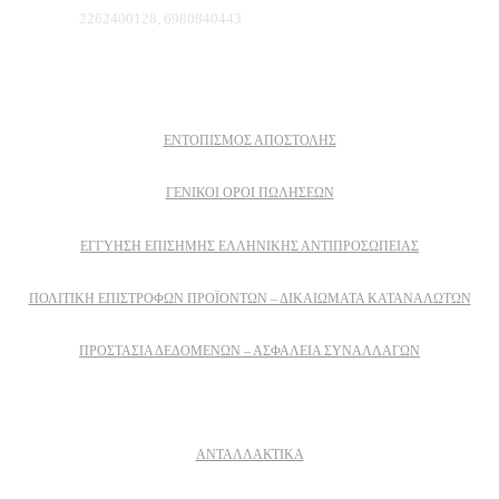
Τηλέφωνο:
2262400128, 6980840443
Πληροφοριες
ΕΝΤΟΠΙΣΜΟΣ ΑΠΟΣΤΟΛΗΣ
ΓΕΝΙΚΟΙ ΟΡΟΙ ΠΩΛΗΣΕΩΝ
ΕΓΓΎΗΣΗ ΕΠΊΣΗΜΗΣ ΕΛΛΗΝΙΚΉΣ ΑΝΤΙΠΡΟΣΩΠΕΊΑΣ
ΠΟΛΙΤΙΚΉ ΕΠΙΣΤΡΟΦΏΝ ΠΡΟΪΌΝΤΩΝ – ΔΙΚΑΙΏΜΑΤΑ ΚΑΤΑΝΑΛΩΤΏΝ
ΠΡΟΣΤΑΣΊΑ ΔΕΔΟΜΈΝΩΝ – ΑΣΦΆΛΕΙΑ ΣΥΝΑΛΛΑΓΏΝ
Δειτε επισης
ΑΝΤΑΛΛΑΚΤΙΚΑ