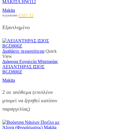
MAKITA HW112
Makita
Original
Η
€
224.00
€
187.33
price
τρέχουσα
was:
τιμή
Εξαντλημένο
€224.00.
είναι:
€187.33.
Διαβάστε περισσότερα
Quick
View
Διάφορα Εργαλεία Μπαταρίας
ΛΕΙΑΝΤΗΡΑΣ ΙΣΙΟΣ
BGD800Z
Makita
2 σε απόθεμα (επιπλέον
μπορεί να ζητηθεί κατόπιν
παραγγελίας)