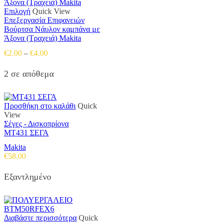
Αυτό
Επιλογή
Quick View
το
Επεξεργασία Επιφανειών
προϊόν
Βούρτσα Νάυλον καμπάνα με
έχει
Άξονα (Τραχειά) Makita
πολλαπλές
Price
€
2.00
–
€
4.00
παραλλαγές.
range:
Οι
€2.00
2 σε απόθεμα
επιλογές
through
μπορούν
€4.00
να
επιλεγούν
Προσθήκη στο καλάθι
Quick
στη
View
σελίδα
Σέγες - Δισκοπρίονα
του
MT431 ΣΕΓΑ
προϊόντος
Makita
€
58.00
Εξαντλημένο
Διαβάστε περισσότερα
Quick