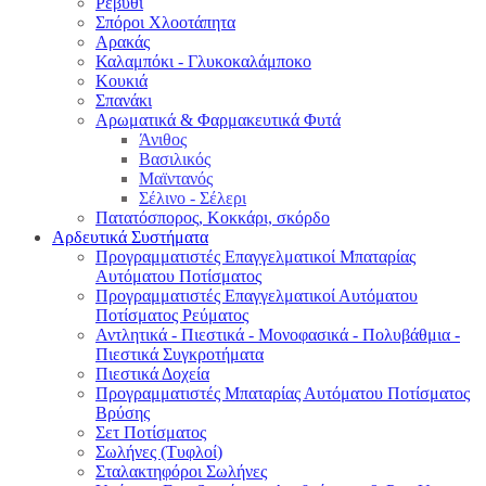
Ρεβύθι
Σπόροι Χλοοτάπητα
Αρακάς
Καλαμπόκι - Γλυκοκαλάμποκο
Κουκιά
Σπανάκι
Αρωματικά & Φαρμακευτικά Φυτά
Άνιθος
Βασιλικός
Μαϊντανός
Σέλινο - Σέλερι
Πατατόσπορος, Κοκκάρι, σκόρδο
Αρδευτικά Συστήματα
Προγραμματιστές Επαγγελματικοί Μπαταρίας
Αυτόματου Ποτίσματος
Προγραμματιστές Επαγγελματικοί Αυτόματου
Ποτίσματος Ρεύματος
Αντλητικά - Πιεστικά - Μονοφασικά - Πολυβάθμια -
Πιεστικά Συγκροτήματα
Πιεστικά Δοχεία
Προγραμματιστές Μπαταρίας Αυτόματου Ποτίσματος
Βρύσης
Σετ Ποτίσματος
Σωλήνες (Τυφλοί)
Σταλακτηφόροι Σωλήνες