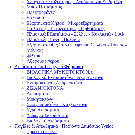
Υπόγειοι Εκτοξευτήρες - Αναδυόμενοι & Pop Up
Μπεκ Ποτίσματος
Ηλεκτροβάνες
Καλώδια
Εξαρτήματα Κήπου - Μικροεξαρτήματα
Σταλάκτες - Εκτοξευτήρες - Ορθοστάτες
Πλαστικά Εξαρτήματα - Σέλλες - Κοχλιωτά - Lock
Πλαστικές Βάνες - Βανάκια
Εξαρτήματα Φις Σταλακτηφόρου Σωλήνα - Ταινίας -
Μάνικας
Φίλτρα
Αξεσουάρ νερού
Λιπάσματα και Γεωργικά Φάρμακα
ΒΙΟΛΟΓΙΚΑ ΜΥΚΗΤΟΚΤΟΝΑ
Βιολογικά Εντομοκτόνα - Ακαρεοκτόνα
Εντομοκτόνα - Ακαρεοκτόνα
ΖΙΖΑΝΙΟΚΤΟΝΑ
Λιπάσματα
Μυκητοκτόνα
Σαλιγκαροκτόνα - Κοχλιοκτόνα
Υγρά Λιπάσματα
Διάφορα Σκευάσματα
Βιολογικά Λιπάσματα
Παγίδες & Απωθητικά - Προϊόντα Δημόσιας Υγείας
Τρωκτικοκτόνα