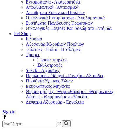
Εντομοκτόνα - Ακαρεοκτόνα
Απολυμαντικά - Αντιοσμικά
Απωθητικά Ζώων και Πουλιών
Οικολογικά Εντομοκτόνα - Απολυμαντικά
Συστήματα Παγίδευσης Τρωκτικών
Οικολογικές Παγίδες Και Δολώματα Εντόμων
Pet Shop
Κλουβιά
Αξεσουάρ Κλουβιών Πουλιών
Ταΐστρες - Πιάτα - Ποτίστρες
Τροφές
Τροφές πτηνών
Σκυλοτροφές
Snack - Λιχουδιές
Περιλαίμια - Οδηγοί - Γάντζοι - Αλυσίδες
Προϊόντα Υγιεινής Ζώων
Εκκολαπτικές Μηχανές
Θερμομητέρες - Θερμοθάλαμοι - Θερμαντικές
Λάμπες - Θερμαινόμενα Δάπεδα
Διάφορα Αξεσουάρ - Εργαλεία
Sign in
Facebook
Search
input
Search