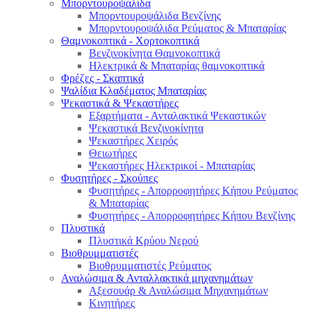
Μπορντουροψάλιδα
Μπορντουροψάλιδα Βενζίνης
Μπορντουροψάλιδα Ρεύματος & Μπαταρίας
Θαμνοκοπτικά - Χορτοκοπτικά
Βενζινοκίνητα Θαμνοκοπτικά
Ηλεκτρικά & Μπαταρίας θαμνοκοπτικά
Φρέζες - Σκαπτικά
Ψαλίδια Κλαδέματος Μπαταρίας
Ψεκαστικά & Ψεκαστήρες
Εξαρτήματα - Ανταλακτικά Ψεκαστικών
Ψεκαστικά Βενζινοκίνητα
Ψεκαστήρες Χειρός
Θειωτήρες
Ψεκαστήρες Ηλεκτρικοί - Μπαταρίας
Φυσητήρες - Σκούπες
Φυσητήρες - Απορροφητήρες Κήπου Ρεύματος
& Μπαταρίας
Φυσητήρες - Απορροφητήρες Κήπου Βενζίνης
Πλυστικά
Πλυστικά Κρύου Νερού
Βιοθρυμματιστές
Βιοθρυμματιστές Ρεύματος
Αναλώσιμα & Ανταλλακτικά μηχανημάτων
Αξεσουάρ & Αναλώσιμα Μηχανημάτων
Κινητήρες