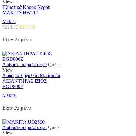
View
Πλυστικά Κρύου Νερού
MAKITA HW112
Makita
Original
Η
€
224.00
€
187.33
price
τρέχουσα
was:
τιμή
Εξαντλημένο
€224.00.
είναι:
€187.33.
Διαβάστε περισσότερα
Quick
View
Διάφορα Εργαλεία Μπαταρίας
ΛΕΙΑΝΤΗΡΑΣ ΙΣΙΟΣ
BGD800Z
Makita
Εξαντλημένο
Διαβάστε περισσότερα
Quick
View