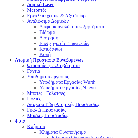
Δομικά Laser
Μετρητές
Εργαλεία χειρός & Αξεσουάρ
Αναλώσιμα Δομικών
Διάφορα αναλώσιμα-εξαρτήματα
Βίδωμα
Διάτρηση
Επεξεργασία Επιφανειών
Κατεδάφιση
Κοπή
Ατομική Προστασία Εργαζομένων
Ωτοασπίδες - Ωτοβύσματα
Γάντια
Υποδήματα εργασίας
Υποδήματα Εργασίας Wurth
Υποδήματα εργασίας Nuevo
Μποτες - Γαλότσες
Ποδιές
Διάφορα Είδη Ατομικής Προστασίας
Γυαλιά Προστασίας
Μάσκες Προστασίας
Φυτά
Κλήματα
Κλήματα Οινοποιήσιμα
Κλήματα Οινοποιήσιμα Λευκά