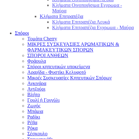
Κλήματα Οινοποιήσιμα Εγχρωμα -
Μαύρα
Κλήματα Επιτραπέζια
Κλήματα Επιτραπέζια Λευκά
Κλήματα Επιτραπέζια Εγχρωμα - Μαύρα
Σπόροι
Τομάτα Cherry
ΜΙΚΡΕΣ ΣΥΣΚΕΥΑΣΙΕΣ ΑΡΩΜΑΤΙΚΩΝ &
ΦΑΡΜΑΚΕΥΤΙΚΩΝ ΣΠΟΡΩΝ
ΣΠΟΡΟΙ ΑΝΘΕΩΝ
Φράουλα
Σπόροι κηπευτικών υποκείμενα
Αραχίδα - Φυστίκι Κελυφοτό
Μικρές Συσκευασίες Κηπευτικών Σπόρων
Αγκινάρα
Αντζούρι
Βλήτο
Γουλί ή Γογγύλι
Ζωχός
Μπάμια
Ραδίκι
Ρέβα
Ρόκα
Σέσκουλο