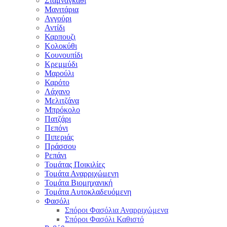
Σταμναγκάθι
Μανιτάρια
Αγγούρι
Αντίδι
Καρπουζι
Κολοκύθι
Κουνουπίδι
Κρεμμύδι
Μαρούλι
Καρότο
Λάχανο
Μελιτζάνα
Μπρόκολο
Πατζάρι
Πεπόνι
Πιπεριάς
Πράσσου
Ρεπάνι
Τομάτας Ποικιλίες
Τομάτα Αναρριχώμενη
Τομάτα Βιομηχανική
Τομάτα Αυτοκλαδευόμενη
Φασόλι
Σπόροι Φασόλια Αναρριχώμενα
Σπόροι Φασόλι Καθιστό