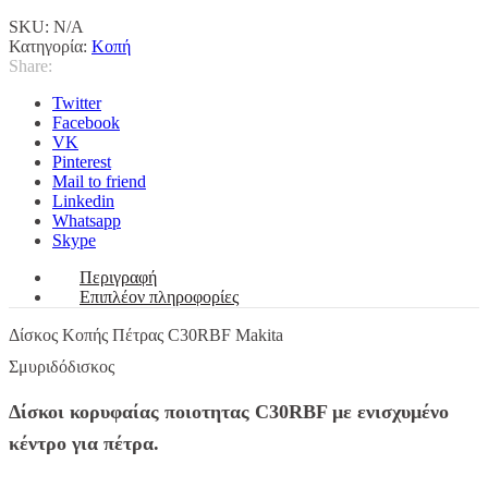
ποσότητα
SKU:
N/A
Κατηγορία:
Κοπή
Share:
Twitter
Facebook
VK
Pinterest
Mail to friend
Linkedin
Whatsapp
Skype
Περιγραφή
Επιπλέον πληροφορίες
Δίσκος Κοπής Πέτρας C30RBF Makita
Σμυριδόδισκος
Δίσκοι κορυφαίας ποιοτητας C30RBF με ενισχυμένο
κέντρο για πέτρα.