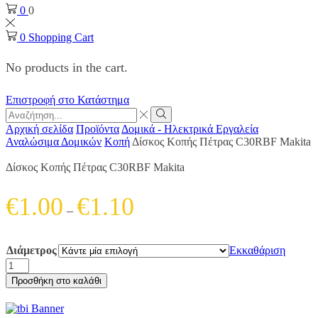
0
0
0
Shopping Cart
No products in the cart.
Επιστροφή στο Κατάστημα
Search
input
Search
Αρχική σελίδα
Προϊόντα
Δομικά - Ηλεκτρικά Εργαλεία
Αναλώσιμα Δομικών
Κοπή
Δίσκος Κοπής Πέτρας C30RBF Makita
Δίσκος Κοπής Πέτρας C30RBF Makita
Price
€
1.00
€
1.10
–
range:
€1.00
Διάμετρος
Εκκαθάριση
through
Δίσκος
Κοπής
€1.10
Προσθήκη στο καλάθι
Πέτρας
C30RBF
Makita