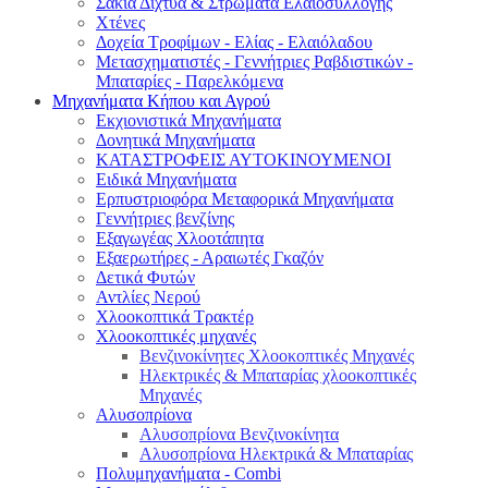
Σακιά Δίχτυα & Στρώματα Ελαιοσυλλογής
Χτένες
Δοχεία Τροφίμων - Ελίας - Ελαιόλαδου
Μετασχηματιστές - Γεννήτριες Ραβδιστικών -
Μπαταρίες - Παρελκόμενα
Μηχανήματα Κήπου και Αγρού
Εκχιονιστικά Μηχανήματα
Δονητικά Μηχανήματα
ΚΑΤΑΣΤΡΟΦΕΙΣ ΑΥΤΟΚΙΝΟΥΜΕΝΟΙ
Ειδικά Μηχανήματα
Eρπυστριοφόρα Μεταφορικά Μηχανήματα
Γεννήτριες βενζίνης
Εξαγωγέας Χλοοτάπητα
Εξαερωτήρες - Αραιωτές Γκαζόν
Δετικά Φυτών
Αντλίες Νερού
Χλοοκοπτικά Τρακτέρ
Χλοοκοπτικές μηχανές
Βενζινοκίνητες Χλοοκοπτικές Μηχανές
Ηλεκτρικές & Μπαταρίας χλοοκοπτικές
Μηχανές
Αλυσοπρίονα
Αλυσοπρίονα Βενζινοκίνητα
Αλυσοπρίονα Ηλεκτρικά & Μπαταρίας
Πολυμηχανήματα - Combi