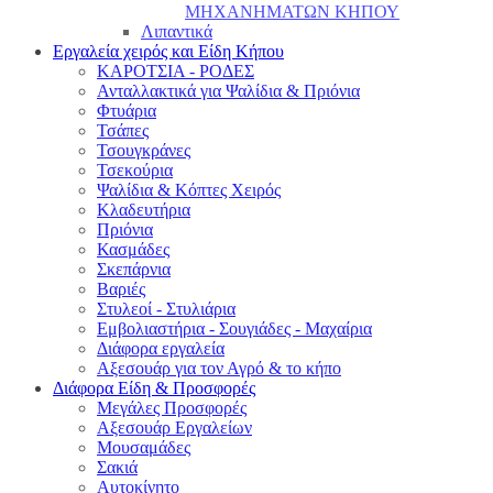
ΜΗΧΑΝΗΜΑΤΩΝ ΚΗΠΟΥ
Λιπαντικά
Εργαλεία χειρός και Είδη Κήπου
ΚΑΡΟΤΣΙΑ - ΡΟΔΕΣ
Ανταλλακτικά για Ψαλίδια & Πριόνια
Φτυάρια
Τσάπες
Τσουγκράνες
Τσεκούρια
Ψαλίδια & Κόπτες Χειρός
Κλαδευτήρια
Πριόνια
Κασμάδες
Σκεπάρνια
Βαριές
Στυλεοί - Στυλιάρια
Εμβολιαστήρια - Σουγιάδες - Μαχαίρια
Διάφορα εργαλεία
Αξεσουάρ για τον Αγρό & το κήπο
Διάφορα Είδη & Προσφορές
Μεγάλες Προσφορές
Αξεσουάρ Εργαλείων
Μουσαμάδες
Σακιά
Αυτοκίνητο