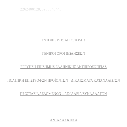
Τηλέφωνο:
2262400128, 6980840443
Πληροφοριες
ΕΝΤΟΠΙΣΜΟΣ ΑΠΟΣΤΟΛΗΣ
ΓΕΝΙΚΟΙ ΟΡΟΙ ΠΩΛΗΣΕΩΝ
ΕΓΓΎΗΣΗ ΕΠΊΣΗΜΗΣ ΕΛΛΗΝΙΚΉΣ ΑΝΤΙΠΡΟΣΩΠΕΊΑΣ
ΠΟΛΙΤΙΚΉ ΕΠΙΣΤΡΟΦΏΝ ΠΡΟΪΌΝΤΩΝ – ΔΙΚΑΙΏΜΑΤΑ ΚΑΤΑΝΑΛΩΤΏΝ
ΠΡΟΣΤΑΣΊΑ ΔΕΔΟΜΈΝΩΝ – ΑΣΦΆΛΕΙΑ ΣΥΝΑΛΛΑΓΏΝ
Δειτε επισης
ΑΝΤΑΛΛΑΚΤΙΚΑ