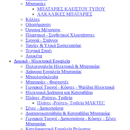
Μπαταρίες
ΜΠΑΤΑΡΙΕΣ ΚΛΕΙΣΤΟΥ ΤΥΠΟΥ
ΑΛΚΑΛΙΚΕΣ ΜΠΑΤΑΡΙΕΣ
Κόλλες
Οδοσήμανση
Όργανα Μέτρησης
Πλαστικοί - Συνθετικοί Χλοοτάπητες
Σχοινιά - Σπάγγοι
Ταινίες & Υλικά Συσκευασίας
Τεχνικά Σπρέι
Λουκέτα
Δομικά - Ηλεκτρικά Εργαλεία
Πολυεργαλεία Ηλεκτρικά & Μπαταρίας
Διάφορα Εργαλεία Μπαταρίας
Μπουλονόκλειδα
Μπαταρίες - Φορτιστές
Γωνιακοί Τροχοί - Κόφτες - Ψαλίδια Ηλεκτρικά
Ηλεκτρικά Δράπανα και Κατσαβίδια
Πλάνες -Ρούτερ- Τριβεία
Πλάνες -Ρούτερ- Τριβεία MAKTEC
Σέγες - Δισκοπρίονα
Δραπανοκατσάβιδα & Κατσαβίδια Μπαταρίας
Γωνιακοί Τροχοί - Δισκοπρίονα - Κόφτες - Σέγες
Μπαταρίας
Κατεδαφιστικά Εργαλεία Ρεύματος