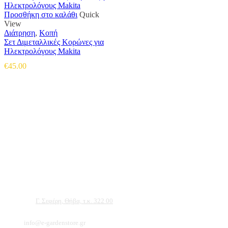
Προσθήκη στο καλάθι
Quick
View
Διάτρηση
,
Κοπή
Σετ Διμεταλλικές Κορώνες για
Ηλεκτρολόγους Makita
€
45.00
Αντιπροσωπεύουμε μεγάλες εταιρείες δομικών εργαλείων, μηχανημάτων κήπου
και εργαλείων χειρός, εργαλεία κήπου Αμπατζίδη και πολλά ακόμα, τα οποία
μπορείτε να ανακαλύψετε κάνοντας μια περιήγηση στην ιστοσελίδα μας, και
είμαστε σίγουροι ότι θα βρείτε πολλά προϊόντα που θα καλύψουν τις ανάγκες των
φυτών και του κήπου σας.
Διεύθυνση:
Γ. Σεφέρη, Θήβα, τ.κ. 322 00
Email:
info@e-gardenstore.gr