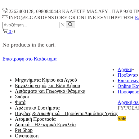
2262400128, 6980840443 ΚΑΛΕΣΤΕ ΜΑΣ ΔΕΥ - ΠΑΡ 9:00 Π
INFO@E-GARDENSTORE.GR ONLINE ΕΞΥΠΗΡΕΤΗΣH
Ε
Search
input
Search
0
0
No products in the cart.
Επιστροφή στο Κατάστημα
ΟΛΕΣ ΟΙ ΚΑΤΗΓΟΡΙΕΣ
Αρχικη
Προϊοντα
Μηχανήματα Κήπου και Αγρού
Επικοινων
Εργαλεία χειρός και Είδη Κήπου
Online Κα
Λιπάσματα και Γεωργικά Φάρμακα
Προσφορέ
Σπόροι
Φυτά
Αρχική σε
Αρδευτικά Συστήματα
ΓΥΨΟΣΑΝ
Παγίδες & Απωθητικά – Προϊόντα Δημόσιας Υγείας
Sale
Ατομική Προστασία
Δομικά – Ηλεκτρικά Εργαλεία
Pet Shop
Οινοποίηση