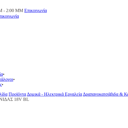
M - 2:00 ΜΜ
Επικοινωνία
πικοινωνία
ία
τάλογοι
ς
λίδα
Προϊόντα
Δομικά - Ηλεκτρικά Εργαλεία
Δραπανοκατσάβιδα & Κα
ΙΔΑΣ 18V BL