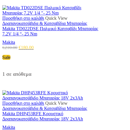
Προσθήκη στο καλάθι
Quick View
Δραπανοκατσάβιδα & Κατσαβίδια Μπαταρίας
Makita TD022DSE Παλμικό Κατσαβίδι Μπαταρίας
7.2V 1/4 “- 25 Nm
Makita
Original
Η
€
210.00
€
180.00
price
τρέχουσα
Sale
was:
τιμή
€210.00.
είναι:
€180.00.
1 σε απόθεμα
Προσθήκη στο καλάθι
Quick View
Δραπανοκατσάβιδα & Κατσαβίδια Μπαταρίας
Makita DHP453RFE Κρουστικό
Δραπανοκατσάβιδο Μπαταρίας 18V 2x3Ah
Makita