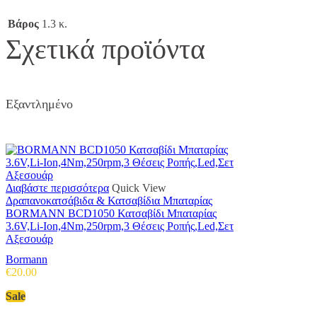
Βάρος
1.3 κ.
Σχετικά προϊόντα
Εξαντλημένο
Διαβάστε περισσότερα
Quick View
Δραπανοκατσάβιδα & Κατσαβίδια Μπαταρίας
BORMANN BCD1050 Κατσαβίδι Μπαταρίας
3.6V,Li-Ion,4Nm,250rpm,3 Θέσεις Ροπής,Led,Σετ
Αξεσουάρ
Bormann
€
20.00
Sale