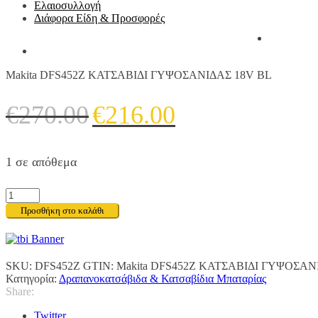
Ελαιοσυλλογή
Διάφορα Είδη & Προσφορές
Makita DFS452Z ΚΑΤΣΑΒΙΔΙ ΓΥΨΟΣΑΝΙΔΑΣ 18V BL
Original
Η
€
270.00
€
216.00
price
τρέχουσα
was:
τιμή
1 σε απόθεμα
€270.00.
είναι:
€216.00.
Makita
DFS452Z
Προσθήκη στο καλάθι
ΚΑΤΣΑΒΙΔΙ
ΓΥΨΟΣΑΝΙΔΑΣ
18V
BL
SKU:
DFS452Z
GTIN:
Makita DFS452Z ΚΑΤΣΑΒΙΔΙ ΓΥΨΟΣΑΝ
ποσότητα
Κατηγορία:
Δραπανοκατσάβιδα & Κατσαβίδια Μπαταρίας
Share:
Twitter