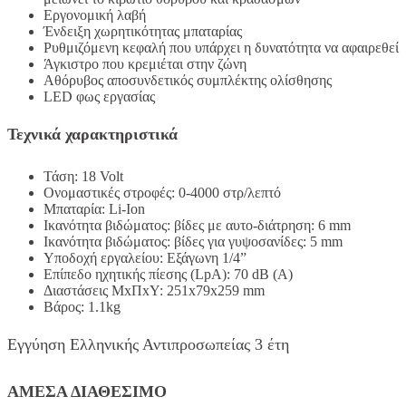
Εργονομική λαβή
Ένδειξη χωρητικότητας μπαταρίας
Ρυθμιζόμενη κεφαλή που υπάρχει η δυνατότητα να αφαιρεθεί
Άγκιστρο που κρεμιέται στην ζώνη
Αθόρυβος αποσυνδετικός συμπλέκτης ολίσθησης
LED φως εργασίας
Τεχνικά χαρακτηριστικά
Τάση: 18 Volt
Ονομαστικές στροφές: 0-4000 στρ/λεπτό
Μπαταρία: Li-Ion
Ικανότητα βιδώματος: βίδες με αυτο-διάτρηση: 6 mm
Ικανότητα βιδώματος: βίδες για γυψοσανίδες: 5 mm
Υποδοχή εργαλείου: Εξάγωνη 1/4”
Επίπεδο ηχητικής πίεσης (LpA): 70 dB (Α)
Διαστάσεις ΜxΠxΥ: 251x79x259 mm
Βάρος: 1.1kg
Εγγύηση Ελληνικής Αντιπροσωπείας 3 έτη
ΑΜΕΣΑ ΔΙΑΘΕΣΙΜΟ