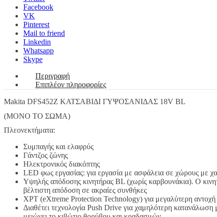
Facebook
VK
Pinterest
Mail to friend
Linkedin
Whatsapp
Skype
Περιγραφή
Επιπλέον πληροφορίες
Makita DFS452Z ΚΑΤΣΑΒΙΔΙ ΓΥΨΟΣΑΝΙΔΑΣ 18V BL
(ΜΟΝΟ ΤΟ ΣΩΜΑ)
Πλεονεκτήματα:
Συμπαγής και ελαφρύς
Γάντζος ζώνης
Ηλεκτρονικός διακόπτης
LED φως εργασίας: για εργασία με ασφάλεια σε χώρους με 
Υψηλής απόδοσης κινητήρας BL (χωρίς καρβουνάκια). Ο κινητ
βέλτιστη απόδοση σε ακραίες συνθήκες
XPT (eXtreme Protection Technology) για μεγαλύτερη αντοχή
Διαθέτει τεχνολογία Push Drive για χαμηλότερη κατανάλωση μ
μειώνει το κιβώτιο θορύβου και κραδασμών