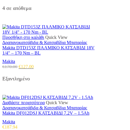
4 σε απόθεμα
Προσθήκη στο καλάθι
Quick View
Δραπανοκατσάβιδα & Κατσαβίδια Μπαταρίας
Makita DTD153Z ΠΑΛΜΙΚΟ ΚΑΤΣΑΒΙΔΙ 18V
1/4″ – 170 Nm – BL
Makita
Original
Η
€
170.00
€
127.00
price
τρέχουσα
was:
τιμή
Εξαντλημένο
€170.00.
είναι:
€127.00.
Διαβάστε περισσότερα
Quick View
Δραπανοκατσάβιδα & Κατσαβίδια Μπαταρίας
Makita DF012DSJ ΚΑΤΣΑΒΙΔΙ 7.2V – 1.5Ah
Makita
€
187.94