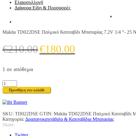
Ελαιοσυλλογή
Διάφορα Είδη & Προσφορές
Makita TD022DSE Παλμικό Κατσαβίδι Μπαταρίας 7.2V 1/4 “- 25 
Original
Η
€
210.00
€
180.00
price
τρέχουσα
was:
τιμή
1 σε απόθεμα
€210.00.
είναι:
€180.00.
Makita
TD022DSE
Προσθήκη στο καλάθι
Παλμικό
Κατσαβίδι
Μπαταρίας
7.2V
SKU:
TD022DSE
GTIN:
Makita TD022DSE Παλμικό Κατσαβίδι Μπ
1/4
Κατηγορία:
Δραπανοκατσάβιδα & Κατσαβίδια Μπαταρίας
"-
Share:
25
Nm
Twitter