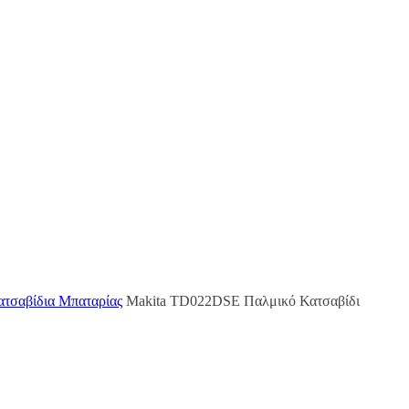
τσαβίδια Μπαταρίας
Makita TD022DSE Παλμικό Κατσαβίδι