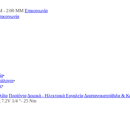
M - 2:00 ΜΜ
Επικοινωνία
πικοινωνία
ία
τάλογοι
ς
λίδα
Προϊόντα
Δομικά - Ηλεκτρικά Εργαλεία
Δραπανοκατσάβιδα & Κα
 7.2V 1/4 “- 25 Nm