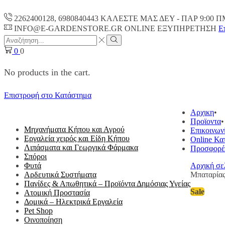
2262400128, 6980840443 ΚΑΛΕΣΤΕ ΜΑΣ ΔΕΥ - ΠΑΡ 9:00 Π
INFO@E-GARDENSTORE.GR ONLINE ΕΞΥΠΗΡΕΤΗΣH
Ε
Search
input
Search
0
0
No products in the cart.
Επιστροφή στο Κατάστημα
ΟΛΕΣ ΟΙ ΚΑΤΗΓΟΡΙΕΣ
Αρχικη
Προϊοντα
Μηχανήματα Κήπου και Αγρού
Επικοινων
Εργαλεία χειρός και Είδη Κήπου
Online Κα
Λιπάσματα και Γεωργικά Φάρμακα
Προσφορέ
Σπόροι
Φυτά
Αρχική σε
Αρδευτικά Συστήματα
Μπαταρίας
Παγίδες & Απωθητικά – Προϊόντα Δημόσιας Υγείας
Sale
Ατομική Προστασία
Δομικά – Ηλεκτρικά Εργαλεία
Pet Shop
Οινοποίηση