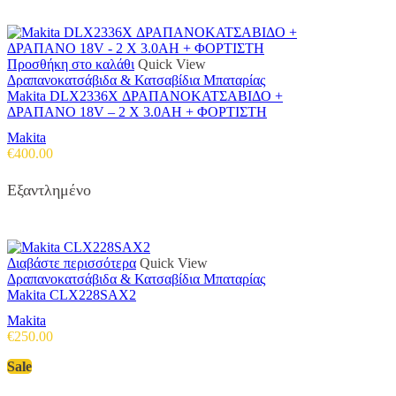
€98.82.
Προσθήκη στο καλάθι
Quick View
Δραπανοκατσάβιδα & Κατσαβίδια Μπαταρίας
Makita DLX2336X ΔΡΑΠΑΝΟΚΑΤΣΑΒΙΔΟ +
ΔΡΑΠΑΝΟ 18V – 2 X 3.0AH + ΦΟΡΤΙΣΤΗ
Makita
€
400.00
Εξαντλημένο
Διαβάστε περισσότερα
Quick View
Δραπανοκατσάβιδα & Κατσαβίδια Μπαταρίας
Makita CLX228SAX2
Makita
€
250.00
Sale