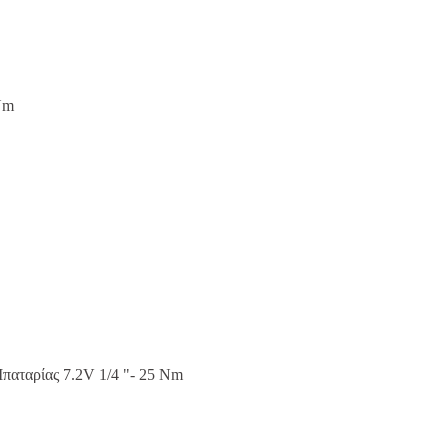
Nm
αταρίας 7.2V 1/4 "- 25 Nm