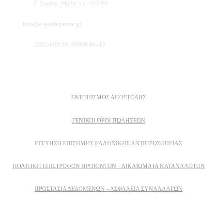
Διεύθυνση:
Γ. Σεφέρη, Θήβα, τ.κ. 322 00
Email:
info@e-gardenstore.gr
Τηλέφωνο:
2262400128, 6980840443
Πληροφοριες
ΕΝΤΟΠΙΣΜΟΣ ΑΠΟΣΤΟΛΗΣ
ΓΕΝΙΚΟΙ ΟΡΟΙ ΠΩΛΗΣΕΩΝ
ΕΓΓΎΗΣΗ ΕΠΊΣΗΜΗΣ ΕΛΛΗΝΙΚΉΣ ΑΝΤΙΠΡΟΣΩΠΕΊΑΣ
ΠΟΛΙΤΙΚΉ ΕΠΙΣΤΡΟΦΏΝ ΠΡΟΪΌΝΤΩΝ – ΔΙΚΑΙΏΜΑΤΑ ΚΑΤΑΝΑΛΩΤΏΝ
ΠΡΟΣΤΑΣΊΑ ΔΕΔΟΜΈΝΩΝ – ΑΣΦΆΛΕΙΑ ΣΥΝΑΛΛΑΓΏΝ
Δειτε επισης