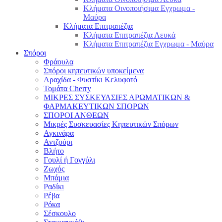
Κλήματα Οινοποιήσιμα Εγχρωμα -
Μαύρα
Κλήματα Επιτραπέζια
Κλήματα Επιτραπέζια Λευκά
Κλήματα Επιτραπέζια Εγχρωμα - Μαύρα
Σπόροι
Φράουλα
Σπόροι κηπευτικών υποκείμενα
Αραχίδα - Φυστίκι Κελυφοτό
Τομάτα Cherry
ΜΙΚΡΕΣ ΣΥΣΚΕΥΑΣΙΕΣ ΑΡΩΜΑΤΙΚΩΝ &
ΦΑΡΜΑΚΕΥΤΙΚΩΝ ΣΠΟΡΩΝ
ΣΠΟΡΟΙ ΑΝΘΕΩΝ
Μικρές Συσκευασίες Κηπευτικών Σπόρων
Αγκινάρα
Αντζούρι
Βλήτο
Γουλί ή Γογγύλι
Ζωχός
Μπάμια
Ραδίκι
Ρέβα
Ρόκα
Σέσκουλο