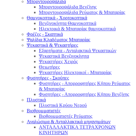
Μπορντουροψάλιδα
Μπορντουροψάλιδα Βενζίνης
Μπορντουροψάλιδα Ρεύματος & Μπαταρίας
Θαμνοκοπτικά - Χορτοκοπτικά
Βενζινοκίνητα Θαμνοκοπτικά
Ηλεκτρικά & Μπαταρίας θαμνοκοπτικά
Φρέζες - Σκαπτικά
Ψαλίδια Κλαδέματος Μπαταρίας
Ψεκαστικά & Ψεκαστήρες
Εξαρτήματα - Ανταλακτικά Ψεκαστικών
Ψεκαστικά Βενζινοκίνητα
Ψεκαστήρες Χειρός
Θειωτήρες
Ψεκαστήρες Ηλεκτρικοί - Μπαταρίας
Φυσητήρες - Σκούπες
Φυσητήρες - Απορροφητήρες Κήπου Ρεύματος
& Μπαταρίας
Φυσητήρες - Απορροφητήρες Κήπου Βενζίνης
Πλυστικά
Πλυστικά Κρύου Νερού
Βιοθρυμματιστές
Βιοθρυμματιστές Ρεύματος
Αναλώσιμα & Ανταλλακτικά μηχανημάτων
ΑΝΤΑΛΛΑΚΤΙΚΑ ΤΕΤΡΑΧΡΟΝΩΝ
ΚΙΝΗΤΗΡΩΝ