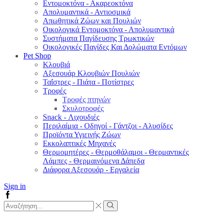
Εντομοκτόνα - Ακαρεοκτόνα
Απολυμαντικά - Αντιοσμικά
Απωθητικά Ζώων και Πουλιών
Οικολογικά Εντομοκτόνα - Απολυμαντικά
Συστήματα Παγίδευσης Τρωκτικών
Οικολογικές Παγίδες Και Δολώματα Εντόμων
Pet Shop
Κλουβιά
Αξεσουάρ Κλουβιών Πουλιών
Ταΐστρες - Πιάτα - Ποτίστρες
Τροφές
Τροφές πτηνών
Σκυλοτροφές
Snack - Λιχουδιές
Περιλαίμια - Οδηγοί - Γάντζοι - Αλυσίδες
Προϊόντα Υγιεινής Ζώων
Εκκολαπτικές Μηχανές
Θερμομητέρες - Θερμοθάλαμοι - Θερμαντικές
Λάμπες - Θερμαινόμενα Δάπεδα
Διάφορα Αξεσουάρ - Εργαλεία
Sign in
Facebook
Search
input
Search