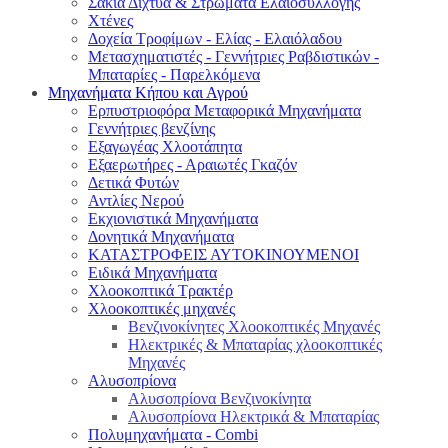
Σακιά Δίχτυα & Στρώματα Ελαιοσυλλογής
Χτένες
Δοχεία Τροφίμων - Ελίας - Ελαιόλαδου
Μετασχηματιστές - Γεννήτριες Ραβδιστικών -
Μπαταρίες - Παρελκόμενα
Μηχανήματα Κήπου και Αγρού
Eρπυστριοφόρα Μεταφορικά Μηχανήματα
Γεννήτριες βενζίνης
Εξαγωγέας Χλοοτάπητα
Εξαερωτήρες - Αραιωτές Γκαζόν
Δετικά Φυτών
Αντλίες Νερού
Εκχιονιστικά Μηχανήματα
Δονητικά Μηχανήματα
ΚΑΤΑΣΤΡΟΦΕΙΣ ΑΥΤΟΚΙΝΟΥΜΕΝΟΙ
Ειδικά Μηχανήματα
Χλοοκοπτικά Τρακτέρ
Χλοοκοπτικές μηχανές
Βενζινοκίνητες Χλοοκοπτικές Μηχανές
Ηλεκτρικές & Μπαταρίας χλοοκοπτικές
Μηχανές
Αλυσοπρίονα
Αλυσοπρίονα Βενζινοκίνητα
Αλυσοπρίονα Ηλεκτρικά & Μπαταρίας
Πολυμηχανήματα - Combi