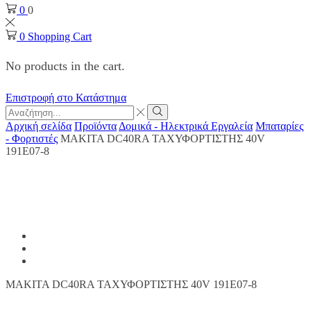
0
0
0
Shopping Cart
No products in the cart.
Επιστροφή στο Κατάστημα
Search
input
Search
Αρχική σελίδα
Προϊόντα
Δομικά - Ηλεκτρικά Εργαλεία
Μπαταρίες
- Φορτιστές
MAKITA DC40RA ΤΑΧΥΦΟΡΤΙΣΤΗΣ 40V
191E07-8
MAKITA DC40RA ΤΑΧΥΦΟΡΤΙΣΤΗΣ 40V 191E07-8