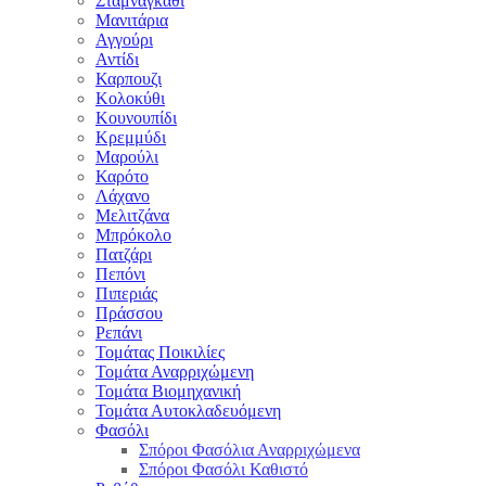
Σταμναγκάθι
Μανιτάρια
Αγγούρι
Αντίδι
Καρπουζι
Κολοκύθι
Κουνουπίδι
Κρεμμύδι
Μαρούλι
Καρότο
Λάχανο
Μελιτζάνα
Μπρόκολο
Πατζάρι
Πεπόνι
Πιπεριάς
Πράσσου
Ρεπάνι
Τομάτας Ποικιλίες
Τομάτα Αναρριχώμενη
Τομάτα Βιομηχανική
Τομάτα Αυτοκλαδευόμενη
Φασόλι
Σπόροι Φασόλια Αναρριχώμενα
Σπόροι Φασόλι Καθιστό