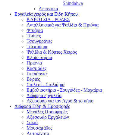
Shindaiwa
Λιπαντικά
Εργαλεία χειρός και Είδη Κήπου
ΚΑΡΟΤΣΙΑ - ΡΟΔΕΣ
Ανταλλακτικά για Ψαλίδια & Πριόνια
Φτυάρια
Τσάπες
Τσουγκράνες
Τσεκούρια
Ψαλίδια & Κόπτες Χειρός
Κλαδευτήρια
Πριόνια
Κασμάδες
Σκεπάρνια
Βαριές
Στυλεοί - Στυλιάρια
Εμβολιαστήρια - Σουγιάδες - Μαχαίρια
Διάφορα εργαλεία
Αξεσουάρ για τον Αγρό & το κήπο
Διάφορα Είδη & Προσφορές
Μεγάλες Προσφορές
Αξεσουάρ Εργαλείων
Σακιά
Μουσαμάδες
Αυτοκίνητο