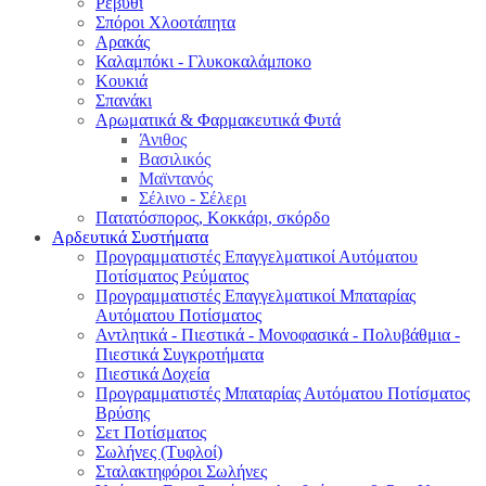
Ρεβύθι
Σπόροι Χλοοτάπητα
Αρακάς
Καλαμπόκι - Γλυκοκαλάμποκο
Κουκιά
Σπανάκι
Αρωματικά & Φαρμακευτικά Φυτά
Άνιθος
Βασιλικός
Μαϊντανός
Σέλινο - Σέλερι
Πατατόσπορος, Κοκκάρι, σκόρδο
Αρδευτικά Συστήματα
Προγραμματιστές Επαγγελματικοί Αυτόματου
Ποτίσματος Ρεύματος
Προγραμματιστές Επαγγελματικοί Μπαταρίας
Αυτόματου Ποτίσματος
Αντλητικά - Πιεστικά - Μονοφασικά - Πολυβάθμια -
Πιεστικά Συγκροτήματα
Πιεστικά Δοχεία
Προγραμματιστές Μπαταρίας Αυτόματου Ποτίσματος
Βρύσης
Σετ Ποτίσματος
Σωλήνες (Τυφλοί)
Σταλακτηφόροι Σωλήνες