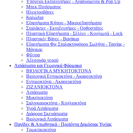
Υπόγειοι Εκτοξευτήρες - Αναδυόμενοι & Pop Up
Μπεκ Ποτίσματος
Ηλεκτροβάνες
Καλώδια
Εξαρτήματα Κήπου - Μικροεξαρτήματα
Σταλάκτες - Εκτοξευτήρες - Ορθοστάτες
Πλαστικά Εξαρτήματα - Σέλλες - Κοχλιωτά - Lock
Πλαστικές Βάνες - Βανάκια
Εξαρτήματα Φις Σταλακτηφόρου Σωλήνα - Ταινίας -
Μάνικας
Φίλτρα
Αξεσουάρ νερού
Λιπάσματα και Γεωργικά Φάρμακα
ΒΙΟΛΟΓΙΚΑ ΜΥΚΗΤΟΚΤΟΝΑ
Βιολογικά Εντομοκτόνα - Ακαρεοκτόνα
Εντομοκτόνα - Ακαρεοκτόνα
ΖΙΖΑΝΙΟΚΤΟΝΑ
Λιπάσματα
Μυκητοκτόνα
Σαλιγκαροκτόνα - Κοχλιοκτόνα
Υγρά Λιπάσματα
Διάφορα Σκευάσματα
Βιολογικά Λιπάσματα
Παγίδες & Απωθητικά - Προϊόντα Δημόσιας Υγείας
Τρωκτικοκτόνα