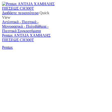
Διαβάστε περισσότερα
Quick
View
Αντλητικά - Πιεστικά -
Μονοφασικά - Πολυβάθμια -
Πιεστικά Συγκροτήματα
Pentax ΑΝΤΛΙΑ ΧΑΜΗΛΗΣ
ΠΙΕΣΕΩΣ CH300T
Pentax
Αντιπροσωπεύουμε μεγάλες εταιρείες δομικών εργαλείων, μηχανημάτων κήπου
και εργαλείων χειρός, εργαλεία κήπου Αμπατζίδη και πολλά ακόμα, τα οποία
μπορείτε να ανακαλύψετε κάνοντας μια περιήγηση στην ιστοσελίδα μας, και
είμαστε σίγουροι ότι θα βρείτε πολλά προϊόντα που θα καλύψουν τις ανάγκες των
φυτών και του κήπου σας.