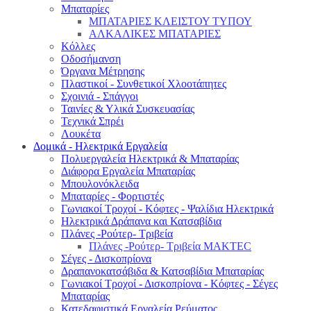
Μπαταρίες
ΜΠΑΤΑΡΙΕΣ ΚΛΕΙΣΤΟΥ ΤΥΠΟΥ
ΑΛΚΑΛΙΚΕΣ ΜΠΑΤΑΡΙΕΣ
Κόλλες
Οδοσήμανση
Όργανα Μέτρησης
Πλαστικοί - Συνθετικοί Χλοοτάπητες
Σχοινιά - Σπάγγοι
Ταινίες & Υλικά Συσκευασίας
Τεχνικά Σπρέι
Λουκέτα
Δομικά - Ηλεκτρικά Εργαλεία
Πολυεργαλεία Ηλεκτρικά & Μπαταρίας
Διάφορα Εργαλεία Μπαταρίας
Μπουλονόκλειδα
Μπαταρίες - Φορτιστές
Γωνιακοί Τροχοί - Κόφτες - Ψαλίδια Ηλεκτρικά
Ηλεκτρικά Δράπανα και Κατσαβίδια
Πλάνες -Ρούτερ- Τριβεία
Πλάνες -Ρούτερ- Τριβεία MAKTEC
Σέγες - Δισκοπρίονα
Δραπανοκατσάβιδα & Κατσαβίδια Μπαταρίας
Γωνιακοί Τροχοί - Δισκοπρίονα - Κόφτες - Σέγες
Μπαταρίας
Κατεδαφιστικά Εργαλεία Ρεύματος