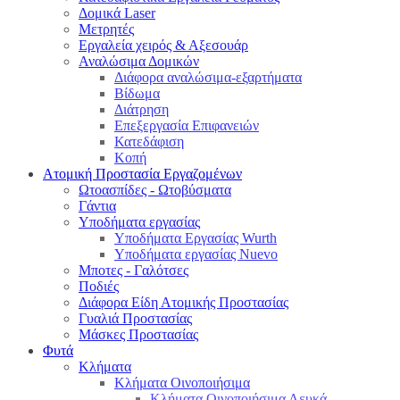
Δομικά Laser
Μετρητές
Εργαλεία χειρός & Αξεσουάρ
Αναλώσιμα Δομικών
Διάφορα αναλώσιμα-εξαρτήματα
Βίδωμα
Διάτρηση
Επεξεργασία Επιφανειών
Κατεδάφιση
Κοπή
Ατομική Προστασία Εργαζομένων
Ωτοασπίδες - Ωτοβύσματα
Γάντια
Υποδήματα εργασίας
Υποδήματα Εργασίας Wurth
Υποδήματα εργασίας Nuevo
Μποτες - Γαλότσες
Ποδιές
Διάφορα Είδη Ατομικής Προστασίας
Γυαλιά Προστασίας
Μάσκες Προστασίας
Φυτά
Κλήματα
Κλήματα Οινοποιήσιμα
Κλήματα Οινοποιήσιμα Λευκά