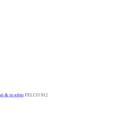
ρό & το κήπο
FELCO 912