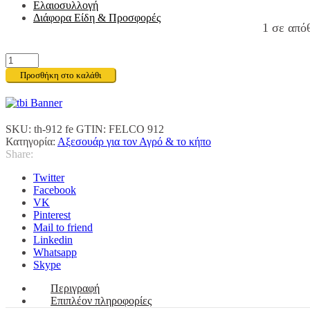
Ελαιοσυλλογή
Διάφορα Είδη & Προσφορές
1 σε από
FELCO
912
Προσθήκη στο καλάθι
ποσότητα
SKU:
th-912 fe
GTIN:
FELCO 912
Κατηγορία:
Αξεσουάρ για τον Αγρό & το κήπο
Share:
Twitter
Facebook
VK
Pinterest
Mail to friend
Linkedin
Whatsapp
Skype
Περιγραφή
Επιπλέον πληροφορίες