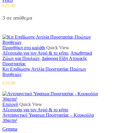
Felco
€
25.00
3 σε απόθεμα
Προσθήκη στο καλάθι
Quick View
Αξεσουάρ για τον Αγρό & το κήπο
,
Απωθητικά
Ζώων και Πουλιών
,
Διάφορα Είδη Ατομικής
Προστασίας
Κιτ Επιβίωσης Αντλία Προστασίας Πρώτων
Βοηθειών
€
19.00
Αυτό
Επιλογή
Quick View
το
Αξεσουάρ για τον Αγρό & το κήπο
προϊόν
Αντιπαγετικό Ύφασμα Προστασίας – Κουκούλα
έχει
30gr/m²
πολλαπλές
Gemma
παραλλαγές.