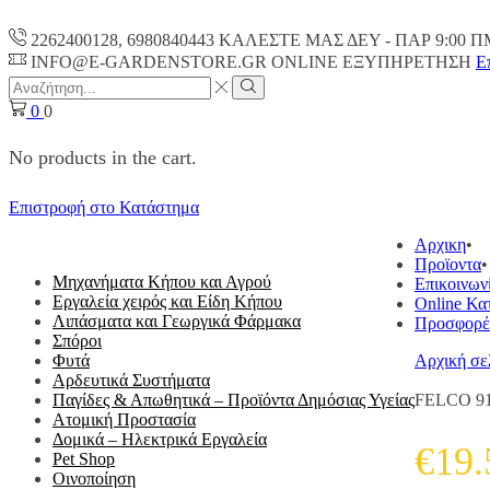
2262400128, 6980840443 ΚΑΛΕΣΤΕ ΜΑΣ ΔΕΥ - ΠΑΡ 9:00 Π
INFO@E-GARDENSTORE.GR ONLINE ΕΞΥΠΗΡΕΤΗΣH
Ε
Search
input
Search
0
0
No products in the cart.
Επιστροφή στο Κατάστημα
ΟΛΕΣ ΟΙ ΚΑΤΗΓΟΡΙΕΣ
Αρχικη
Προϊοντα
Μηχανήματα Κήπου και Αγρού
Επικοινων
Εργαλεία χειρός και Είδη Κήπου
Online Κα
Λιπάσματα και Γεωργικά Φάρμακα
Προσφορέ
Σπόροι
Φυτά
Αρχική σε
Αρδευτικά Συστήματα
Παγίδες & Απωθητικά – Προϊόντα Δημόσιας Υγείας
FELCO 9
Ατομική Προστασία
Δομικά – Ηλεκτρικά Εργαλεία
€
19.
Pet Shop
Οινοποίηση