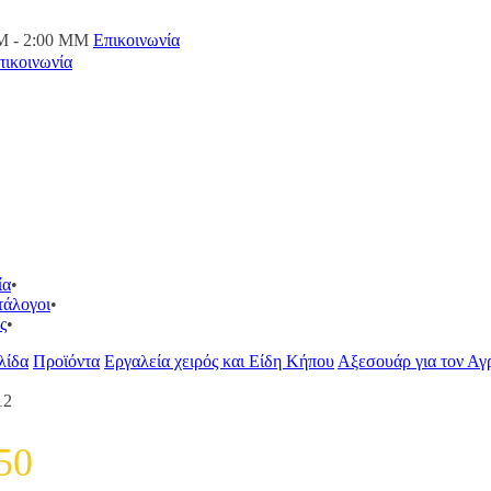
M - 2:00 ΜΜ
Επικοινωνία
πικοινωνία
ία
τάλογοι
ς
λίδα
Προϊόντα
Εργαλεία χειρός και Είδη Κήπου
Αξεσουάρ για τον Αγ
12
50