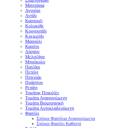
Σταμναγκάθι
Μανιτάρια
Αγγούρι
Αντίδι
Καρπουζι
Κολοκύθι
Κουνουπίδι
Κρεμμύδι
Μαρούλι
Καρότο
Λάχανο
Μελιτζάνα
Μπρόκολο
Πατζάρι
Πεπόνι
Πιπεριάς
Πράσσου
Ρεπάνι
Τομάτας Ποικιλίες
Τομάτα Αναρριχώμενη
Τομάτα Βιομηχανική
Τομάτα Αυτοκλαδευόμενη
Φασόλι
Σπόροι Φασόλια Αναρριχώμενα
Σπόροι Φασόλι Καθιστό