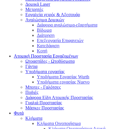
Δομικά Laser
Μετρητές
Εργαλεία χειρός & Αξεσουάρ
Αναλώσιμα Δομικών
Διάφορα αναλώσιμα-εξαρτήματα
Βίδωμα
Διάτρηση
Επεξεργασία Επιφανειών
Κατεδάφιση
Κοπή
Ατομική Προστασία Εργαζομένων
Ωτοασπίδες - Ωτοβύσματα
Γάντια
Υποδήματα εργασίας
Υποδήματα Εργασίας Wurth
Υποδήματα εργασίας Nuevo
Μποτες - Γαλότσες
Ποδιές
Διάφορα Είδη Ατομικής Προστασίας
Γυαλιά Προστασίας
Μάσκες Προστασίας
Φυτά
Κλήματα
Κλήματα Οινοποιήσιμα
Κλήματα Οινοποιήσιμα Λευκά