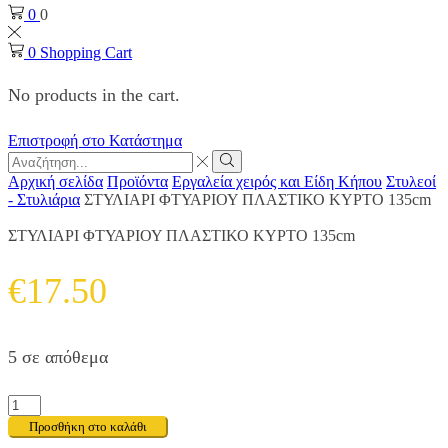
0
0
0
Shopping Cart
No products in the cart.
Επιστροφή στο Κατάστημα
Search
input
Search
Αρχική σελίδα
Προϊόντα
Εργαλεία χειρός και Είδη Κήπου
Στυλεοί
- Στυλιάρια
ΣΤΥΛΙΑΡΙ ΦΤΥΑΡΙΟΥ ΠΛΑΣΤΙΚΟ ΚΥΡΤΟ 135cm
ΣΤΥΛΙΑΡΙ ΦΤΥΑΡΙΟΥ ΠΛΑΣΤΙΚΟ ΚΥΡΤΟ 135cm
€
17.50
5 σε απόθεμα
ΣΤΥΛΙΑΡΙ
ΦΤΥΑΡΙΟΥ
Προσθήκη στο καλάθι
ΠΛΑΣΤΙΚΟ