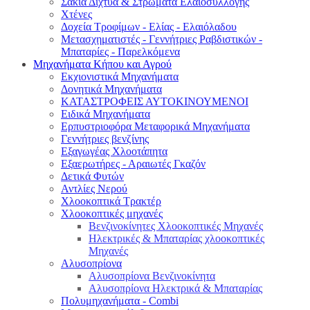
Σακιά Δίχτυα & Στρώματα Ελαιοσυλλογής
Χτένες
Δοχεία Τροφίμων - Ελίας - Ελαιόλαδου
Μετασχηματιστές - Γεννήτριες Ραβδιστικών -
Μπαταρίες - Παρελκόμενα
Μηχανήματα Κήπου και Αγρού
Εκχιονιστικά Μηχανήματα
Δονητικά Μηχανήματα
ΚΑΤΑΣΤΡΟΦΕΙΣ ΑΥΤΟΚΙΝΟΥΜΕΝΟΙ
Ειδικά Μηχανήματα
Eρπυστριοφόρα Μεταφορικά Μηχανήματα
Γεννήτριες βενζίνης
Εξαγωγέας Χλοοτάπητα
Εξαερωτήρες - Αραιωτές Γκαζόν
Δετικά Φυτών
Αντλίες Νερού
Χλοοκοπτικά Τρακτέρ
Χλοοκοπτικές μηχανές
Βενζινοκίνητες Χλοοκοπτικές Μηχανές
Ηλεκτρικές & Μπαταρίας χλοοκοπτικές
Μηχανές
Αλυσοπρίονα
Αλυσοπρίονα Βενζινοκίνητα
Αλυσοπρίονα Ηλεκτρικά & Μπαταρίας
Πολυμηχανήματα - Combi