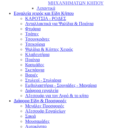
ΜΗΧΑΝΗΜΑΤΩΝ ΚΗΠΟΥ
Λιπαντικά
Εργαλεία χειρός και Είδη Κήπου
ΚΑΡΟΤΣΙΑ - ΡΟΔΕΣ
Ανταλλακτικά για Ψαλίδια & Πριόνια
Φτυάρια
Τσάπες
Τσουγκράνες
Τσεκούρια
Ψαλίδια & Κόπτες Χειρός
Κλαδευτήρια
Πριόνια
Κασμάδες
Σκεπάρνια
Βαριές
Στυλεοί - Στυλιάρια
Εμβολιαστήρια - Σουγιάδες - Μαχαίρια
Διάφορα εργαλεία
Αξεσουάρ για τον Αγρό & το κήπο
Διάφορα Είδη & Προσφορές
Μεγάλες Προσφορές
Αξεσουάρ Εργαλείων
Σακιά
Μουσαμάδες
Αυτοκίνητο