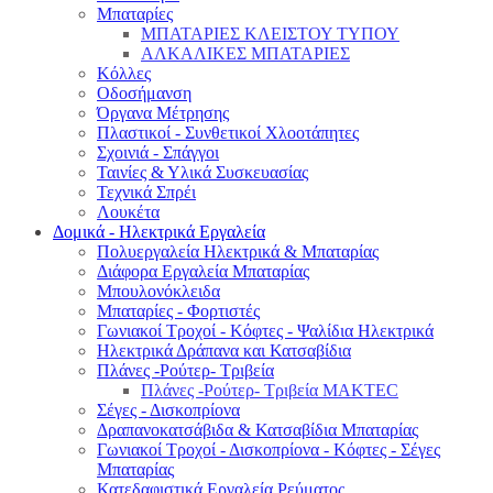
Μπαταρίες
ΜΠΑΤΑΡΙΕΣ ΚΛΕΙΣΤΟΥ ΤΥΠΟΥ
ΑΛΚΑΛΙΚΕΣ ΜΠΑΤΑΡΙΕΣ
Κόλλες
Οδοσήμανση
Όργανα Μέτρησης
Πλαστικοί - Συνθετικοί Χλοοτάπητες
Σχοινιά - Σπάγγοι
Ταινίες & Υλικά Συσκευασίας
Τεχνικά Σπρέι
Λουκέτα
Δομικά - Ηλεκτρικά Εργαλεία
Πολυεργαλεία Ηλεκτρικά & Μπαταρίας
Διάφορα Εργαλεία Μπαταρίας
Μπουλονόκλειδα
Μπαταρίες - Φορτιστές
Γωνιακοί Τροχοί - Κόφτες - Ψαλίδια Ηλεκτρικά
Ηλεκτρικά Δράπανα και Κατσαβίδια
Πλάνες -Ρούτερ- Τριβεία
Πλάνες -Ρούτερ- Τριβεία MAKTEC
Σέγες - Δισκοπρίονα
Δραπανοκατσάβιδα & Κατσαβίδια Μπαταρίας
Γωνιακοί Τροχοί - Δισκοπρίονα - Κόφτες - Σέγες
Μπαταρίας
Κατεδαφιστικά Εργαλεία Ρεύματος