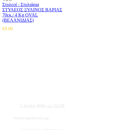
Στυλεοί - Στυλιάρια
ΣΤΥΛΕΟΣ ΞΥΛΙΝΟΣ ΒΑΡΙΑΣ
70εκ./ 4 Kg OVAL
(ΒΕΛΑΝΙΔΙΑΣ)
€
9.00
Αντιπροσωπεύουμε μεγάλες εταιρείες δομικών εργαλείων, μηχανημάτων κήπου
και εργαλείων χειρός, εργαλεία κήπου Αμπατζίδη και πολλά ακόμα, τα οποία
μπορείτε να ανακαλύψετε κάνοντας μια περιήγηση στην ιστοσελίδα μας, και
είμαστε σίγουροι ότι θα βρείτε πολλά προϊόντα που θα καλύψουν τις ανάγκες των
φυτών και του κήπου σας.
Διεύθυνση:
Γ. Σεφέρη, Θήβα, τ.κ. 322 00
Email:
info@e-gardenstore.gr