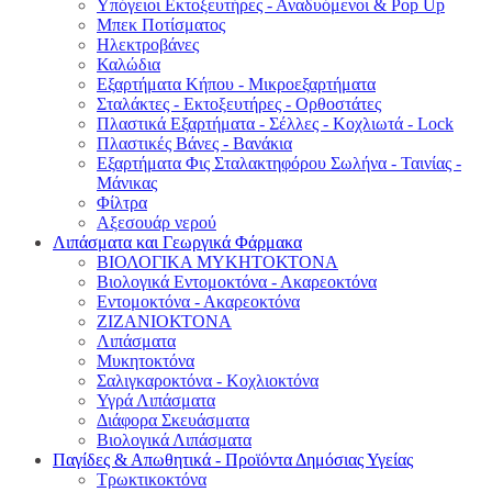
Υπόγειοι Εκτοξευτήρες - Αναδυόμενοι & Pop Up
Μπεκ Ποτίσματος
Ηλεκτροβάνες
Καλώδια
Εξαρτήματα Κήπου - Μικροεξαρτήματα
Σταλάκτες - Εκτοξευτήρες - Ορθοστάτες
Πλαστικά Εξαρτήματα - Σέλλες - Κοχλιωτά - Lock
Πλαστικές Βάνες - Βανάκια
Εξαρτήματα Φις Σταλακτηφόρου Σωλήνα - Ταινίας -
Μάνικας
Φίλτρα
Αξεσουάρ νερού
Λιπάσματα και Γεωργικά Φάρμακα
ΒΙΟΛΟΓΙΚΑ ΜΥΚΗΤΟΚΤΟΝΑ
Βιολογικά Εντομοκτόνα - Ακαρεοκτόνα
Εντομοκτόνα - Ακαρεοκτόνα
ΖΙΖΑΝΙΟΚΤΟΝΑ
Λιπάσματα
Μυκητοκτόνα
Σαλιγκαροκτόνα - Κοχλιοκτόνα
Υγρά Λιπάσματα
Διάφορα Σκευάσματα
Βιολογικά Λιπάσματα
Παγίδες & Απωθητικά - Προϊόντα Δημόσιας Υγείας
Τρωκτικοκτόνα