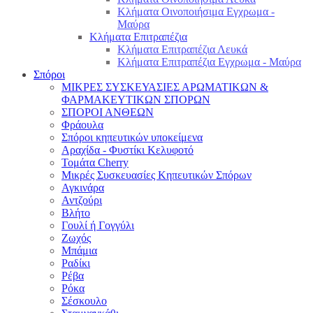
Κλήματα Οινοποιήσιμα Εγχρωμα -
Μαύρα
Κλήματα Επιτραπέζια
Κλήματα Επιτραπέζια Λευκά
Κλήματα Επιτραπέζια Εγχρωμα - Μαύρα
Σπόροι
ΜΙΚΡΕΣ ΣΥΣΚΕΥΑΣΙΕΣ ΑΡΩΜΑΤΙΚΩΝ &
ΦΑΡΜΑΚΕΥΤΙΚΩΝ ΣΠΟΡΩΝ
ΣΠΟΡΟΙ ΑΝΘΕΩΝ
Φράουλα
Σπόροι κηπευτικών υποκείμενα
Αραχίδα - Φυστίκι Κελυφοτό
Τομάτα Cherry
Μικρές Συσκευασίες Κηπευτικών Σπόρων
Αγκινάρα
Αντζούρι
Βλήτο
Γουλί ή Γογγύλι
Ζωχός
Μπάμια
Ραδίκι
Ρέβα
Ρόκα
Σέσκουλο