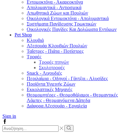
Εντομοκτόνα - Ακαρεοκτόνα
Απολυμαντικά - Αντιοσμικά
Απωθητικά Ζώων και Πουλιών
Οικολογικά Εντομοκτόνα - Απολυμαντικά
Συστήματα Παγίδευσης Τρωκτικών
Οικολογικές Παγίδες Και Δολώματα Εντόμων
Pet Shop
Κλουβιά
Αξεσουάρ Κλουβιών Πουλιών
Ταΐστρες - Πιάτα - Ποτίστρες
Τροφές
Τροφές πτηνών
Σκυλοτροφές
Snack - Λιχουδιές
Περιλαίμια - Οδηγοί - Γάντζοι - Αλυσίδες
Προϊόντα Υγιεινής Ζώων
Εκκολαπτικές Μηχανές
Θερμομητέρες - Θερμοθάλαμοι - Θερμαντικές
Λάμπες - Θερμαινόμενα Δάπεδα
Διάφορα Αξεσουάρ - Εργαλεία
Sign in
Facebook
Search
input
Search