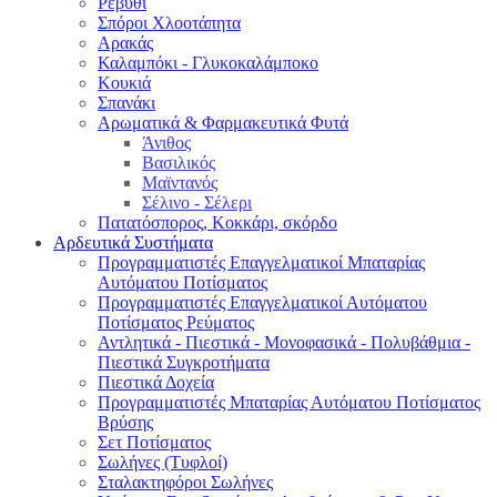
Ρεβύθι
Σπόροι Χλοοτάπητα
Αρακάς
Καλαμπόκι - Γλυκοκαλάμποκο
Κουκιά
Σπανάκι
Αρωματικά & Φαρμακευτικά Φυτά
Άνιθος
Βασιλικός
Μαϊντανός
Σέλινο - Σέλερι
Πατατόσπορος, Κοκκάρι, σκόρδο
Αρδευτικά Συστήματα
Προγραμματιστές Επαγγελματικοί Μπαταρίας
Αυτόματου Ποτίσματος
Προγραμματιστές Επαγγελματικοί Αυτόματου
Ποτίσματος Ρεύματος
Αντλητικά - Πιεστικά - Μονοφασικά - Πολυβάθμια -
Πιεστικά Συγκροτήματα
Πιεστικά Δοχεία
Προγραμματιστές Μπαταρίας Αυτόματου Ποτίσματος
Βρύσης
Σετ Ποτίσματος
Σωλήνες (Τυφλοί)
Σταλακτηφόροι Σωλήνες