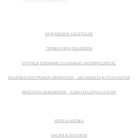
Τηλέφωνο:
2262400128, 6980840443
Πληροφοριες
ΕΝΤΟΠΙΣΜΟΣ ΑΠΟΣΤΟΛΗΣ
ΓΕΝΙΚΟΙ ΟΡΟΙ ΠΩΛΗΣΕΩΝ
ΕΓΓΎΗΣΗ ΕΠΊΣΗΜΗΣ ΕΛΛΗΝΙΚΉΣ ΑΝΤΙΠΡΟΣΩΠΕΊΑΣ
ΠΟΛΙΤΙΚΉ ΕΠΙΣΤΡΟΦΏΝ ΠΡΟΪΌΝΤΩΝ – ΔΙΚΑΙΏΜΑΤΑ ΚΑΤΑΝΑΛΩΤΏΝ
ΠΡΟΣΤΑΣΊΑ ΔΕΔΟΜΈΝΩΝ – ΑΣΦΆΛΕΙΑ ΣΥΝΑΛΛΑΓΏΝ
Δειτε επισης
ΑΝΤΑΛΛΑΚΤΙΚΑ
ONLINE ΚΑΤΑΛΟΓΟΙ