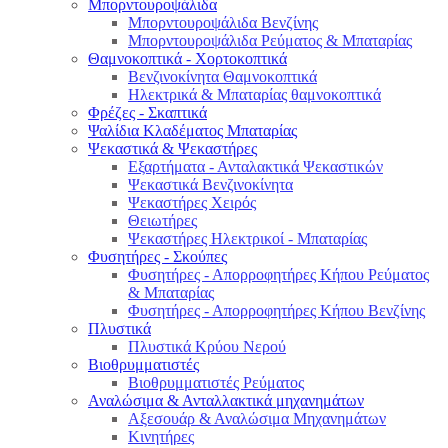
Μπορντουροψάλιδα
Μπορντουροψάλιδα Βενζίνης
Μπορντουροψάλιδα Ρεύματος & Μπαταρίας
Θαμνοκοπτικά - Χορτοκοπτικά
Βενζινοκίνητα Θαμνοκοπτικά
Ηλεκτρικά & Μπαταρίας θαμνοκοπτικά
Φρέζες - Σκαπτικά
Ψαλίδια Κλαδέματος Μπαταρίας
Ψεκαστικά & Ψεκαστήρες
Εξαρτήματα - Ανταλακτικά Ψεκαστικών
Ψεκαστικά Βενζινοκίνητα
Ψεκαστήρες Χειρός
Θειωτήρες
Ψεκαστήρες Ηλεκτρικοί - Μπαταρίας
Φυσητήρες - Σκούπες
Φυσητήρες - Απορροφητήρες Κήπου Ρεύματος
& Μπαταρίας
Φυσητήρες - Απορροφητήρες Κήπου Βενζίνης
Πλυστικά
Πλυστικά Κρύου Νερού
Βιοθρυμματιστές
Βιοθρυμματιστές Ρεύματος
Αναλώσιμα & Ανταλλακτικά μηχανημάτων
Αξεσουάρ & Αναλώσιμα Μηχανημάτων
Κινητήρες