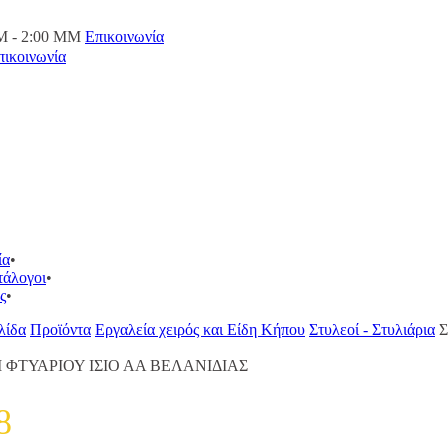
M - 2:00 ΜΜ
Επικοινωνία
πικοινωνία
ία
τάλογοι
ς
λίδα
Προϊόντα
Εργαλεία χειρός και Είδη Κήπου
Στυλεοί - Στυλιάρια
Σ
Ι ΦΤΥΑΡΙΟΥ ΙΣΙΟ ΑΑ ΒΕΛΑΝΙΔΙΑΣ
8