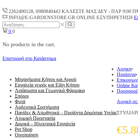
2262400128, 6980840443 ΚΑΛΕΣΤΕ ΜΑΣ ΔΕΥ - ΠΑΡ 9:00 Π
INFO@E-GARDENSTORE.GR ONLINE ΕΞΥΠΗΡΕΤΗΣH
Ε
Search
input
Search
0
0
No products in the cart.
Επιστροφή στο Κατάστημα
ΟΛΕΣ ΟΙ ΚΑΤΗΓΟΡΙΕΣ
Αρχικη
Προϊοντα
Μηχανήματα Κήπου και Αγρού
Επικοινων
Εργαλεία χειρός και Είδη Κήπου
Online Κα
Λιπάσματα και Γεωργικά Φάρμακα
Προσφορέ
Σπόροι
Φυτά
Αρχική σε
Αρδευτικά Συστήματα
Παγίδες & Απωθητικά – Προϊόντα Δημόσιας Υγείας
ΣΤΥΛΙΑΡ
Ατομική Προστασία
Δομικά – Ηλεκτρικά Εργαλεία
€
5.8
Pet Shop
Οινοποίηση