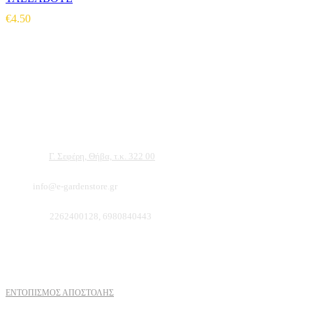
€
4.50
Αντιπροσωπεύουμε μεγάλες εταιρείες δομικών εργαλείων, μηχανημάτων κήπου και ε
ότι θα βρείτε πολλά προϊόντα που θα καλύψουν τις ανάγκες των φυτών και του κήπ
Διεύθυνση:
Γ. Σεφέρη, Θήβα, τ.κ. 322 00
Email:
info@e-gardenstore.gr
Τηλέφωνο:
2262400128, 6980840443
Πληροφοριες
ΕΝΤΟΠΙΣΜΟΣ ΑΠΟΣΤΟΛΗΣ