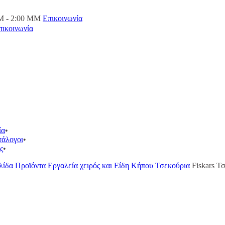
M - 2:00 ΜΜ
Επικοινωνία
πικοινωνία
ία
τάλογοι
ς
λίδα
Προϊόντα
Εργαλεία χειρός και Είδη Κήπου
Τσεκούρια
Fiskars 