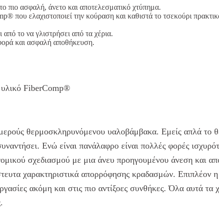
το πιο ασφαλή, άνετο και αποτελεσματικό χτύπημα.
mp® που ελαχιστοποιεί την κούραση και καθιστά το τσεκούρι πρακτι
 από το να γλιστρήσει από τα χέρια.
αφορά και ασφαλή αποθήκευση.
ο υλικό FiberComp®
υμερούς θερμοσκληρυνόμενου υαλοβάμβακα. Εμείς απλά το 
υναντήσει. Ενώ είναι πανάλαφρο είναι πολλές φορές ισχυρότ
νομικού σχεδιασμού με μια άνευ προηγουμένου άνεση και απο
τευτα χαρακτηριστικά απορρόφησης κραδασμών. Επιπλέον η φ
εργασίες ακόμη και στις πιο αντίξοες συνθήκες. Όλα αυτά τ
.