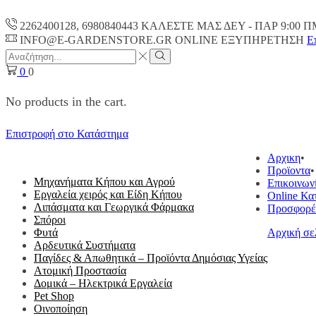
2262400128, 6980840443 ΚΑΛΕΣΤΕ ΜΑΣ ΔΕΥ - ΠΑΡ 9:00 Π
INFO@E-GARDENSTORE.GR ONLINE ΕΞΥΠΗΡΕΤΗΣH
Ε
Search
input
Search
0
0
No products in the cart.
Επιστροφή στο Κατάστημα
ΟΛΕΣ ΟΙ ΚΑΤΗΓΟΡΙΕΣ
Αρχικη
Προϊοντα
Μηχανήματα Κήπου και Αγρού
Επικοινων
Εργαλεία χειρός και Είδη Κήπου
Online Κα
Λιπάσματα και Γεωργικά Φάρμακα
Προσφορέ
Σπόροι
Φυτά
Αρχική σε
Αρδευτικά Συστήματα
Παγίδες & Απωθητικά – Προϊόντα Δημόσιας Υγείας
Ατομική Προστασία
Δομικά – Ηλεκτρικά Εργαλεία
Pet Shop
Οινοποίηση