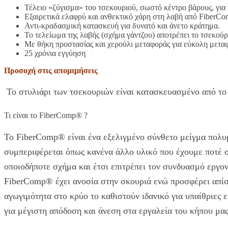
Τέλειο «ζύγισμα» του τσεκουριού, σωστό κέντρο βάρους, για 
Εξαιρετικά ελαφρύ και ανθεκτικό χάρη στη λαβή από FiberCo
Αντι-κραδασμική κατασκευή για δυνατό και άνετο κράτημα.
Το τελείωμα της λαβής (σχήμα γάντζου) αποτρέπει το τσεκούρι
Με θήκη προστασίας και χερούλι μεταφοράς για εύκολη μετ
25 χρόνια εγγύηση
Προσοχή στις απομιμήσεις
Το στυλιάρι των τσεκουριών είναι κατασκευασμένο από τ
Τι είναι το FiberComp® ?
Το FiberComp® είναι ένα εξελιγμένο σύνθετο μείγμα πολ
συμπεριφέρεται όπως κανένα άλλο υλικό που έχουμε ποτέ σ
οποιοδήποτε σχήμα και έτσι επιτρέπει τον συνδυασμό εργο
FiberComp® έχει ανοσία στην σκουριά ενώ προσφέρει απίσ
αγωγιμότητα στο κρύο το καθιστούν ιδανικό για υπαίθριες 
για μέγιστη απόδοση και άνεση στα εργαλεία του κήπου μας