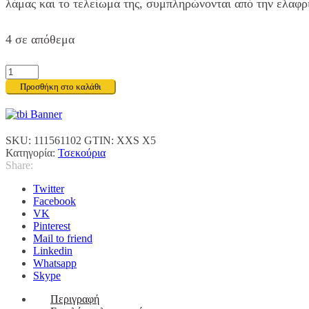
λάμας και το τελείωμα της, συμπληρώνονται από την ελαφρι
4 σε απόθεμα
Fiskars
Τσεκούρι
Προσθήκη στο καλάθι
Camping
XXS
X5
ποσότητα
SKU:
111561102
GTIN:
XXS X5
Κατηγορία:
Τσεκούρια
Share:
Twitter
Facebook
VK
Pinterest
Mail to friend
Linkedin
Whatsapp
Skype
Περιγραφή