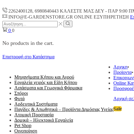
2262400128, 6980840443 ΚΑΛΕΣΤΕ ΜΑΣ ΔΕΥ - ΠΑΡ 9:00 Π
INFO@E-GARDENSTORE.GR ONLINE ΕΞΥΠΗΡΕΤΗΣH
Ε
Search
input
Search
0
0
No products in the cart.
Επιστροφή στο Κατάστημα
ΟΛΕΣ ΟΙ ΚΑΤΗΓΟΡΙΕΣ
Αρχικη
Προϊοντα
Μηχανήματα Κήπου και Αγρού
Επικοινων
Εργαλεία χειρός και Είδη Κήπου
Online Κα
Λιπάσματα και Γεωργικά Φάρμακα
Προσφορέ
Σπόροι
Φυτά
Αρχική σε
Αρδευτικά Συστήματα
Sale
Παγίδες & Απωθητικά – Προϊόντα Δημόσιας Υγείας
Ατομική Προστασία
Δομικά – Ηλεκτρικά Εργαλεία
Pet Shop
Οινοποίηση