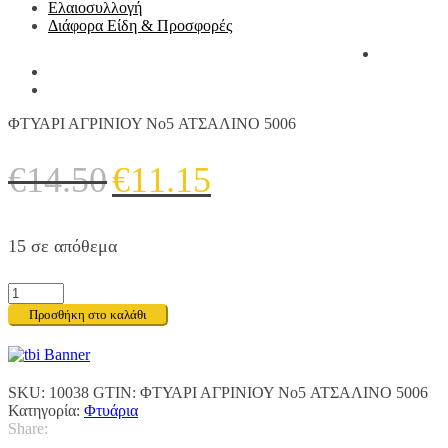
Ελαιοσυλλογή
Διάφορα Είδη & Προσφορές
ΦΤΥΑΡΙ ΑΓΡΙΝΙΟΥ No5 ΑΤΣΑΛΙΝΟ 5006
Original
Η
€
14.50
€
11.15
price
τρέχουσα
was:
τιμή
15 σε απόθεμα
€14.50.
είναι:
€11.15.
ΦΤΥΑΡΙ
ΑΓΡΙΝΙΟΥ
Προσθήκη στο καλάθι
No5
ΑΤΣΑΛΙΝΟ
5006
ποσότητα
SKU:
10038
GTIN:
ΦΤΥΑΡΙ ΑΓΡΙΝΙΟΥ No5 ΑΤΣΑΛΙΝΟ 5006
Κατηγορία:
Φτυάρια
Share: