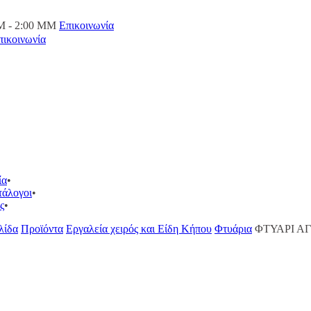
M - 2:00 ΜΜ
Επικοινωνία
πικοινωνία
ία
τάλογοι
ς
λίδα
Προϊόντα
Εργαλεία χειρός και Είδη Κήπου
Φτυάρια
ΦΤΥΑΡΙ ΑΓ