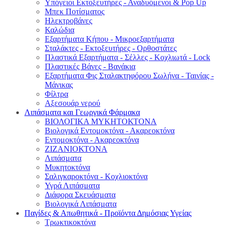
Υπόγειοι Εκτοξευτήρες - Αναδυόμενοι & Pop Up
Μπεκ Ποτίσματος
Ηλεκτροβάνες
Καλώδια
Εξαρτήματα Κήπου - Μικροεξαρτήματα
Σταλάκτες - Εκτοξευτήρες - Ορθοστάτες
Πλαστικά Εξαρτήματα - Σέλλες - Κοχλιωτά - Lock
Πλαστικές Βάνες - Βανάκια
Εξαρτήματα Φις Σταλακτηφόρου Σωλήνα - Ταινίας -
Μάνικας
Φίλτρα
Αξεσουάρ νερού
Λιπάσματα και Γεωργικά Φάρμακα
ΒΙΟΛΟΓΙΚΑ ΜΥΚΗΤΟΚΤΟΝΑ
Βιολογικά Εντομοκτόνα - Ακαρεοκτόνα
Εντομοκτόνα - Ακαρεοκτόνα
ΖΙΖΑΝΙΟΚΤΟΝΑ
Λιπάσματα
Μυκητοκτόνα
Σαλιγκαροκτόνα - Κοχλιοκτόνα
Υγρά Λιπάσματα
Διάφορα Σκευάσματα
Βιολογικά Λιπάσματα
Παγίδες & Απωθητικά - Προϊόντα Δημόσιας Υγείας
Τρωκτικοκτόνα