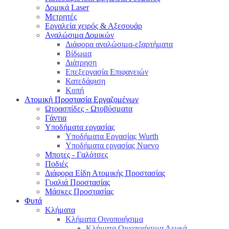
Δομικά Laser
Μετρητές
Εργαλεία χειρός & Αξεσουάρ
Αναλώσιμα Δομικών
Διάφορα αναλώσιμα-εξαρτήματα
Βίδωμα
Διάτρηση
Επεξεργασία Επιφανειών
Κατεδάφιση
Κοπή
Ατομική Προστασία Εργαζομένων
Ωτοασπίδες - Ωτοβύσματα
Γάντια
Υποδήματα εργασίας
Υποδήματα Εργασίας Wurth
Υποδήματα εργασίας Nuevo
Μποτες - Γαλότσες
Ποδιές
Διάφορα Είδη Ατομικής Προστασίας
Γυαλιά Προστασίας
Μάσκες Προστασίας
Φυτά
Κλήματα
Κλήματα Οινοποιήσιμα
Κλήματα Οινοποιήσιμα Λευκά