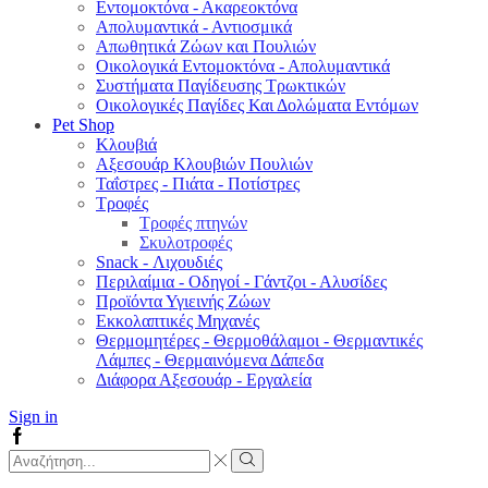
Εντομοκτόνα - Ακαρεοκτόνα
Απολυμαντικά - Αντιοσμικά
Απωθητικά Ζώων και Πουλιών
Οικολογικά Εντομοκτόνα - Απολυμαντικά
Συστήματα Παγίδευσης Τρωκτικών
Οικολογικές Παγίδες Και Δολώματα Εντόμων
Pet Shop
Κλουβιά
Αξεσουάρ Κλουβιών Πουλιών
Ταΐστρες - Πιάτα - Ποτίστρες
Τροφές
Τροφές πτηνών
Σκυλοτροφές
Snack - Λιχουδιές
Περιλαίμια - Οδηγοί - Γάντζοι - Αλυσίδες
Προϊόντα Υγιεινής Ζώων
Εκκολαπτικές Μηχανές
Θερμομητέρες - Θερμοθάλαμοι - Θερμαντικές
Λάμπες - Θερμαινόμενα Δάπεδα
Διάφορα Αξεσουάρ - Εργαλεία
Sign in
Facebook
Search
input
Search