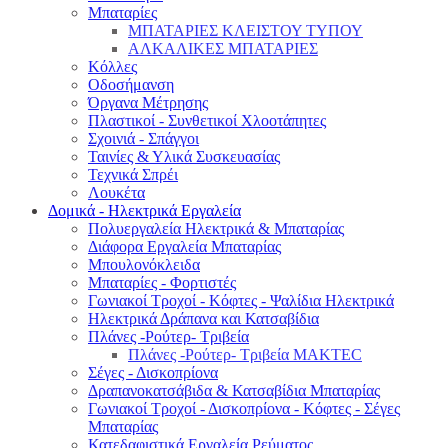
Μπαταρίες
ΜΠΑΤΑΡΙΕΣ ΚΛΕΙΣΤΟΥ ΤΥΠΟΥ
ΑΛΚΑΛΙΚΕΣ ΜΠΑΤΑΡΙΕΣ
Κόλλες
Οδοσήμανση
Όργανα Μέτρησης
Πλαστικοί - Συνθετικοί Χλοοτάπητες
Σχοινιά - Σπάγγοι
Ταινίες & Υλικά Συσκευασίας
Τεχνικά Σπρέι
Λουκέτα
Δομικά - Ηλεκτρικά Εργαλεία
Πολυεργαλεία Ηλεκτρικά & Μπαταρίας
Διάφορα Εργαλεία Μπαταρίας
Μπουλονόκλειδα
Μπαταρίες - Φορτιστές
Γωνιακοί Τροχοί - Κόφτες - Ψαλίδια Ηλεκτρικά
Ηλεκτρικά Δράπανα και Κατσαβίδια
Πλάνες -Ρούτερ- Τριβεία
Πλάνες -Ρούτερ- Τριβεία MAKTEC
Σέγες - Δισκοπρίονα
Δραπανοκατσάβιδα & Κατσαβίδια Μπαταρίας
Γωνιακοί Τροχοί - Δισκοπρίονα - Κόφτες - Σέγες
Μπαταρίας
Κατεδαφιστικά Εργαλεία Ρεύματος