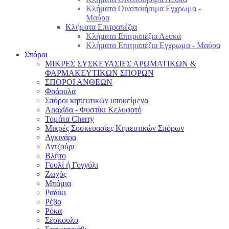
Κλήματα Οινοποιήσιμα Εγχρωμα -
Μαύρα
Κλήματα Επιτραπέζια
Κλήματα Επιτραπέζια Λευκά
Κλήματα Επιτραπέζια Εγχρωμα - Μαύρα
Σπόροι
ΜΙΚΡΕΣ ΣΥΣΚΕΥΑΣΙΕΣ ΑΡΩΜΑΤΙΚΩΝ &
ΦΑΡΜΑΚΕΥΤΙΚΩΝ ΣΠΟΡΩΝ
ΣΠΟΡΟΙ ΑΝΘΕΩΝ
Φράουλα
Σπόροι κηπευτικών υποκείμενα
Αραχίδα - Φυστίκι Κελυφοτό
Τομάτα Cherry
Μικρές Συσκευασίες Κηπευτικών Σπόρων
Αγκινάρα
Αντζούρι
Βλήτο
Γουλί ή Γογγύλι
Ζωχός
Μπάμια
Ραδίκι
Ρέβα
Ρόκα
Σέσκουλο