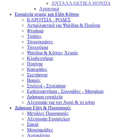
ΑΝΤΑΛΛΑΚΤΙΚΑ HONDA
Λιπαντικά
Εργαλεία χειρός και Είδη Κήπου
ΚΑΡΟΤΣΙΑ - ΡΟΔΕΣ
Ανταλλακτικά για Ψαλίδια & Πριόνια
Φτυάρια
Τσάπες
Τσουγκράνες
Τσεκούρια
Ψαλίδια & Κόπτες Χειρός
Κλαδευτήρια
Πριόνια
Κασμάδες
Σκεπάρνια
Βαριές
Στυλεοί - Στυλιάρια
Εμβολιαστήρια - Σουγιάδες - Μαχαίρια
Διάφορα εργαλεία
Αξεσουάρ για τον Αγρό & το κήπο
Διάφορα Είδη & Προσφορές
Μεγάλες Προσφορές
Αξεσουάρ Εργαλείων
Σακιά
Μουσαμάδες
Αυτοκίνητο