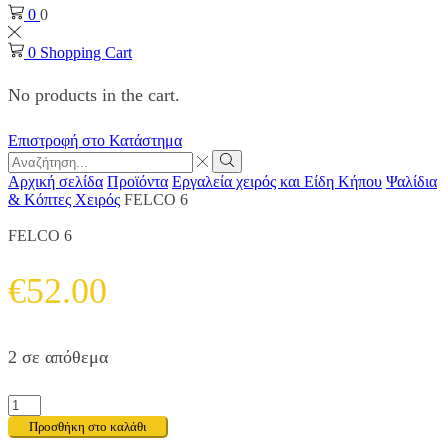
0
0
0
Shopping Cart
No products in the cart.
Επιστροφή στο Κατάστημα
Search
input
Search
Αρχική σελίδα
Προϊόντα
Εργαλεία χειρός και Είδη Κήπου
Ψαλίδια
& Κόπτες Χειρός
FELCO 6
FELCO 6
€
52.00
2 σε απόθεμα
FELCO
6
Προσθήκη στο καλάθι
ποσότητα