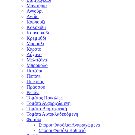
Σταμναγκάθι
Μανιτάρια
Αγγούρι
Αντίδι
Καρπουζι
Κολοκύθι
Κουνουπίδι
Κρεμμύδι
Μαρούλι
Καρότο
Λάχανο
Μελιτζάνα
Μπρόκολο
Πατζάρι
Πεπόνι
Πιπεριάς
Πράσσου
Ρεπάνι
Τομάτας Ποικιλίες
Τομάτα Αναρριχώμενη
Τομάτα Βιομηχανική
Τομάτα Αυτοκλαδευόμενη
Φασόλι
Σπόροι Φασόλια Αναρριχώμενα
Σπόροι Φασόλι Καθιστό