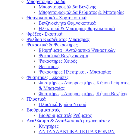
Μπορντουροψάλιδα
Μπορντουροψάλιδα Βενζίνης
Μπορντουροψάλιδα Ρεύματος & Μπαταρίας
Θαμνοκοπτικά - Χορτοκοπτικά
Βενζινοκίνητα Θαμνοκοπτικά
Ηλεκτρικά & Μπαταρίας θαμνοκοπτικά
Φρέζες - Σκαπτικά
Ψαλίδια Κλαδέματος Μπαταρίας
Ψεκαστικά & Ψεκαστήρες
Εξαρτήματα - Ανταλακτικά Ψεκαστικών
Ψεκαστικά Βενζινοκίνητα
Ψεκαστήρες Χειρός
Θειωτήρες
Ψεκαστήρες Ηλεκτρικοί - Μπαταρίας
Φυσητήρες - Σκούπες
Φυσητήρες - Απορροφητήρες Κήπου Ρεύματος
& Μπαταρίας
Φυσητήρες - Απορροφητήρες Κήπου Βενζίνης
Πλυστικά
Πλυστικά Κρύου Νερού
Βιοθρυμματιστές
Βιοθρυμματιστές Ρεύματος
Αναλώσιμα & Ανταλλακτικά μηχανημάτων
Κινητήρες
ΑΝΤΑΛΛΑΚΤΙΚΑ ΤΕΤΡΑΧΡΟΝΩΝ