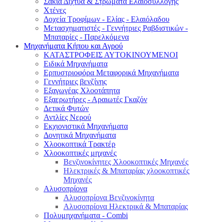
Σακιά Δίχτυα & Στρώματα Ελαιοσυλλογής
Χτένες
Δοχεία Τροφίμων - Ελίας - Ελαιόλαδου
Μετασχηματιστές - Γεννήτριες Ραβδιστικών -
Μπαταρίες - Παρελκόμενα
Μηχανήματα Κήπου και Αγρού
ΚΑΤΑΣΤΡΟΦΕΙΣ ΑΥΤΟΚΙΝΟΥΜΕΝΟΙ
Ειδικά Μηχανήματα
Eρπυστριοφόρα Μεταφορικά Μηχανήματα
Γεννήτριες βενζίνης
Εξαγωγέας Χλοοτάπητα
Εξαερωτήρες - Αραιωτές Γκαζόν
Δετικά Φυτών
Αντλίες Νερού
Εκχιονιστικά Μηχανήματα
Δονητικά Μηχανήματα
Χλοοκοπτικά Τρακτέρ
Χλοοκοπτικές μηχανές
Βενζινοκίνητες Χλοοκοπτικές Μηχανές
Ηλεκτρικές & Μπαταρίας χλοοκοπτικές
Μηχανές
Αλυσοπρίονα
Αλυσοπρίονα Βενζινοκίνητα
Αλυσοπρίονα Ηλεκτρικά & Μπαταρίας
Πολυμηχανήματα - Combi