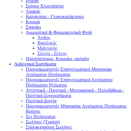
Ρεβύθι
Σπόροι Χλοοτάπητα
Αρακάς
Καλαμπόκι - Γλυκοκαλάμποκο
Κουκιά
Σπανάκι
Αρωματικά & Φαρμακευτικά Φυτά
Άνιθος
Βασιλικός
Μαϊντανός
Σέλινο - Σέλερι
Πατατόσπορος, Κοκκάρι, σκόρδο
Αρδευτικά Συστήματα
Προγραμματιστές Επαγγελματικοί Μπαταρίας
Αυτόματου Ποτίσματος
Προγραμματιστές Επαγγελματικοί Αυτόματου
Ποτίσματος Ρεύματος
Αντλητικά - Πιεστικά - Μονοφασικά - Πολυβάθμια -
Πιεστικά Συγκροτήματα
Πιεστικά Δοχεία
Προγραμματιστές Μπαταρίας Αυτόματου Ποτίσματος
Βρύσης
Σετ Ποτίσματος
Σωλήνες (Τυφλοί)
Σταλακτηφόροι Σωλήνες