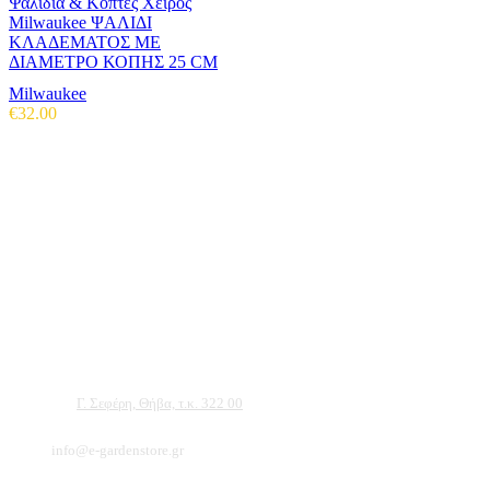
Ψαλίδια & Κόπτες Χειρός
Milwaukee ΨΑΛΙΔΙ
ΚΛΑΔΕΜΑΤΟΣ ΜΕ
ΔΙΑΜΕΤΡΟ ΚΟΠΗΣ 25 CM
Milwaukee
€
32.00
Αντιπροσωπεύουμε μεγάλες εταιρείες δομικών εργαλείων, μηχανημάτων κήπου
και εργαλείων χειρός, εργαλεία κήπου Αμπατζίδη και πολλά ακόμα, τα οποία
μπορείτε να ανακαλύψετε κάνοντας μια περιήγηση στην ιστοσελίδα μας, και
είμαστε σίγουροι ότι θα βρείτε πολλά προϊόντα που θα καλύψουν τις ανάγκες των
φυτών και του κήπου σας.
Διεύθυνση:
Γ. Σεφέρη, Θήβα, τ.κ. 322 00
Email:
info@e-gardenstore.gr