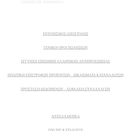
Τηλέφωνο:
2262400128, 6980840443
Πληροφοριες
ΕΝΤΟΠΙΣΜΟΣ ΑΠΟΣΤΟΛΗΣ
ΓΕΝΙΚΟΙ ΟΡΟΙ ΠΩΛΗΣΕΩΝ
ΕΓΓΎΗΣΗ ΕΠΊΣΗΜΗΣ ΕΛΛΗΝΙΚΉΣ ΑΝΤΙΠΡΟΣΩΠΕΊΑΣ
ΠΟΛΙΤΙΚΉ ΕΠΙΣΤΡΟΦΏΝ ΠΡΟΪΌΝΤΩΝ – ΔΙΚΑΙΏΜΑΤΑ ΚΑΤΑΝΑΛΩΤΏΝ
ΠΡΟΣΤΑΣΊΑ ΔΕΔΟΜΈΝΩΝ – ΑΣΦΆΛΕΙΑ ΣΥΝΑΛΛΑΓΏΝ
Δειτε επισης
ΑΝΤΑΛΛΑΚΤΙΚΑ
ONLINE ΚΑΤΑΛΟΓΟΙ