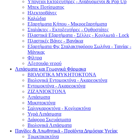
Υπόγειοι Εκτοξευτήρες - Αναδυόμενοι & Pop Up
Μπεκ Ποτίσματος
Ηλεκτροβάνες
Καλώδια
Εξαρτήματα Κήπου - Μικροεξαρτήματα
Σταλάκτες - Εκτοξευτήρες - Ορθοστάτες
Πλαστικά Εξαρτήματα - Σέλλες - Κοχλιωτά - Lock
Πλαστικές Βάνες - Βανάκια
Εξαρτήματα Φις Σταλακτηφόρου Σωλήνα - Ταινίας -
Μάνικας
Φίλτρα
Αξεσουάρ νερού
Λιπάσματα και Γεωργικά Φάρμακα
ΒΙΟΛΟΓΙΚΑ ΜΥΚΗΤΟΚΤΟΝΑ
Βιολογικά Εντομοκτόνα - Ακαρεοκτόνα
Εντομοκτόνα - Ακαρεοκτόνα
ΖΙΖΑΝΙΟΚΤΟΝΑ
Λιπάσματα
Μυκητοκτόνα
Σαλιγκαροκτόνα - Κοχλιοκτόνα
Υγρά Λιπάσματα
Διάφορα Σκευάσματα
Βιολογικά Λιπάσματα
Παγίδες & Απωθητικά - Προϊόντα Δημόσιας Υγείας
Τρωκτικοκτόνα