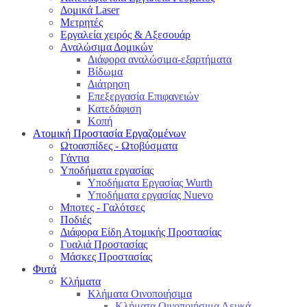
Δομικά Laser
Μετρητές
Εργαλεία χειρός & Αξεσουάρ
Αναλώσιμα Δομικών
Διάφορα αναλώσιμα-εξαρτήματα
Βίδωμα
Διάτρηση
Επεξεργασία Επιφανειών
Κατεδάφιση
Κοπή
Ατομική Προστασία Εργαζομένων
Ωτοασπίδες - Ωτοβύσματα
Γάντια
Υποδήματα εργασίας
Υποδήματα Εργασίας Wurth
Υποδήματα εργασίας Nuevo
Μποτες - Γαλότσες
Ποδιές
Διάφορα Είδη Ατομικής Προστασίας
Γυαλιά Προστασίας
Μάσκες Προστασίας
Φυτά
Κλήματα
Κλήματα Οινοποιήσιμα
Κλήματα Οινοποιήσιμα Λευκά