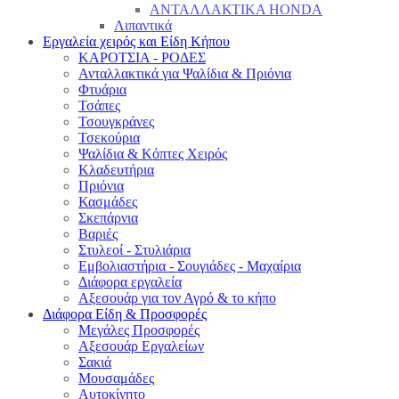
ΑΝΤΑΛΛΑΚΤΙΚΑ HONDA
Λιπαντικά
Εργαλεία χειρός και Είδη Κήπου
ΚΑΡΟΤΣΙΑ - ΡΟΔΕΣ
Ανταλλακτικά για Ψαλίδια & Πριόνια
Φτυάρια
Τσάπες
Τσουγκράνες
Τσεκούρια
Ψαλίδια & Κόπτες Χειρός
Κλαδευτήρια
Πριόνια
Κασμάδες
Σκεπάρνια
Βαριές
Στυλεοί - Στυλιάρια
Εμβολιαστήρια - Σουγιάδες - Μαχαίρια
Διάφορα εργαλεία
Αξεσουάρ για τον Αγρό & το κήπο
Διάφορα Είδη & Προσφορές
Μεγάλες Προσφορές
Αξεσουάρ Εργαλείων
Σακιά
Μουσαμάδες
Αυτοκίνητο