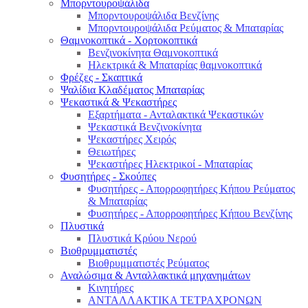
Μπορντουροψάλιδα
Μπορντουροψάλιδα Βενζίνης
Μπορντουροψάλιδα Ρεύματος & Μπαταρίας
Θαμνοκοπτικά - Χορτοκοπτικά
Βενζινοκίνητα Θαμνοκοπτικά
Ηλεκτρικά & Μπαταρίας θαμνοκοπτικά
Φρέζες - Σκαπτικά
Ψαλίδια Κλαδέματος Μπαταρίας
Ψεκαστικά & Ψεκαστήρες
Εξαρτήματα - Ανταλακτικά Ψεκαστικών
Ψεκαστικά Βενζινοκίνητα
Ψεκαστήρες Χειρός
Θειωτήρες
Ψεκαστήρες Ηλεκτρικοί - Μπαταρίας
Φυσητήρες - Σκούπες
Φυσητήρες - Απορροφητήρες Κήπου Ρεύματος
& Μπαταρίας
Φυσητήρες - Απορροφητήρες Κήπου Βενζίνης
Πλυστικά
Πλυστικά Κρύου Νερού
Βιοθρυμματιστές
Βιοθρυμματιστές Ρεύματος
Αναλώσιμα & Ανταλλακτικά μηχανημάτων
Κινητήρες
ΑΝΤΑΛΛΑΚΤΙΚΑ ΤΕΤΡΑΧΡΟΝΩΝ