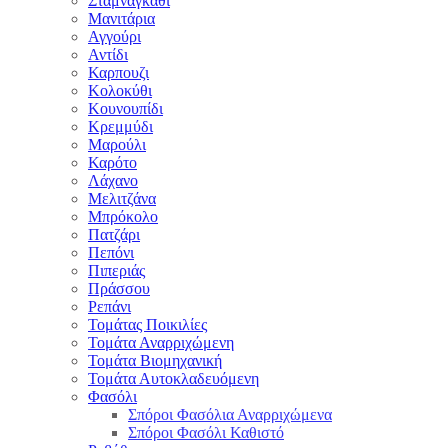
Σταμναγκάθι
Μανιτάρια
Αγγούρι
Αντίδι
Καρπουζι
Κολοκύθι
Κουνουπίδι
Κρεμμύδι
Μαρούλι
Καρότο
Λάχανο
Μελιτζάνα
Μπρόκολο
Πατζάρι
Πεπόνι
Πιπεριάς
Πράσσου
Ρεπάνι
Τομάτας Ποικιλίες
Τομάτα Αναρριχώμενη
Τομάτα Βιομηχανική
Τομάτα Αυτοκλαδευόμενη
Φασόλι
Σπόροι Φασόλια Αναρριχώμενα
Σπόροι Φασόλι Καθιστό