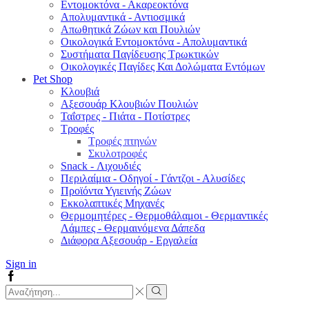
Εντομοκτόνα - Ακαρεοκτόνα
Απολυμαντικά - Αντιοσμικά
Απωθητικά Ζώων και Πουλιών
Οικολογικά Εντομοκτόνα - Απολυμαντικά
Συστήματα Παγίδευσης Τρωκτικών
Οικολογικές Παγίδες Και Δολώματα Εντόμων
Pet Shop
Κλουβιά
Αξεσουάρ Κλουβιών Πουλιών
Ταΐστρες - Πιάτα - Ποτίστρες
Τροφές
Τροφές πτηνών
Σκυλοτροφές
Snack - Λιχουδιές
Περιλαίμια - Οδηγοί - Γάντζοι - Αλυσίδες
Προϊόντα Υγιεινής Ζώων
Εκκολαπτικές Μηχανές
Θερμομητέρες - Θερμοθάλαμοι - Θερμαντικές
Λάμπες - Θερμαινόμενα Δάπεδα
Διάφορα Αξεσουάρ - Εργαλεία
Sign in
Facebook
Search
input
Search