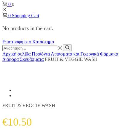
0
0
0
Shopping Cart
No products in the cart.
Επιστροφή στο Κατάστημα
Search
input
Search
Αρχική σελίδα
Προϊόντα
Λιπάσματα και Γεωργικά Φάρμακα
Διάφορα Σκευάσματα
FRUIT & VEGGIE WASH
FRUIT & VEGGIE WASH
€
10.50