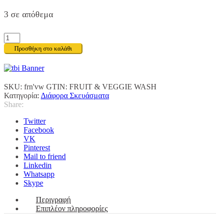
3 σε απόθεμα
FRUIT
&
Προσθήκη στο καλάθι
VEGGIE
WASH
ποσότητα
SKU:
frn'vw
GTIN:
FRUIT & VEGGIE WASH
Κατηγορία:
Διάφορα Σκευάσματα
Share:
Twitter
Facebook
VK
Pinterest
Mail to friend
Linkedin
Whatsapp
Skype
Περιγραφή
Επιπλέον πληροφορίες