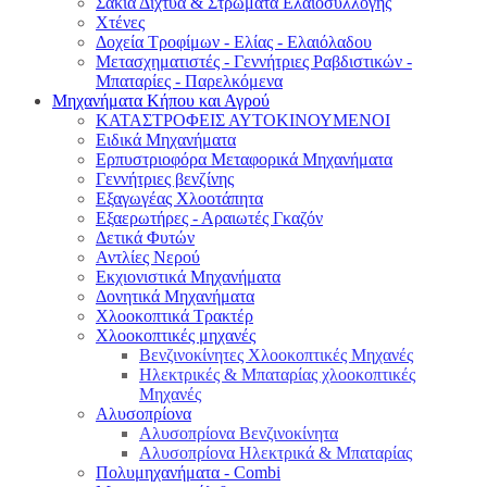
Σακιά Δίχτυα & Στρώματα Ελαιοσυλλογής
Χτένες
Δοχεία Τροφίμων - Ελίας - Ελαιόλαδου
Μετασχηματιστές - Γεννήτριες Ραβδιστικών -
Μπαταρίες - Παρελκόμενα
Μηχανήματα Κήπου και Αγρού
ΚΑΤΑΣΤΡΟΦΕΙΣ ΑΥΤΟΚΙΝΟΥΜΕΝΟΙ
Ειδικά Μηχανήματα
Eρπυστριοφόρα Μεταφορικά Μηχανήματα
Γεννήτριες βενζίνης
Εξαγωγέας Χλοοτάπητα
Εξαερωτήρες - Αραιωτές Γκαζόν
Δετικά Φυτών
Αντλίες Νερού
Εκχιονιστικά Μηχανήματα
Δονητικά Μηχανήματα
Χλοοκοπτικά Τρακτέρ
Χλοοκοπτικές μηχανές
Βενζινοκίνητες Χλοοκοπτικές Μηχανές
Ηλεκτρικές & Μπαταρίας χλοοκοπτικές
Μηχανές
Αλυσοπρίονα
Αλυσοπρίονα Βενζινοκίνητα
Αλυσοπρίονα Ηλεκτρικά & Μπαταρίας
Πολυμηχανήματα - Combi