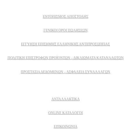
ΕΝΤΟΠΙΣΜΟΣ ΑΠΟΣΤΟΛΗΣ
ΓΕΝΙΚΟΙ ΟΡΟΙ ΠΩΛΗΣΕΩΝ
ΕΓΓΎΗΣΗ ΕΠΊΣΗΜΗΣ ΕΛΛΗΝΙΚΉΣ ΑΝΤΙΠΡΟΣΩΠΕΊΑΣ
ΠΟΛΙΤΙΚΉ ΕΠΙΣΤΡΟΦΏΝ ΠΡΟΪΌΝΤΩΝ – ΔΙΚΑΙΏΜΑΤΑ ΚΑΤΑΝΑΛΩΤΏΝ
ΠΡΟΣΤΑΣΊΑ ΔΕΔΟΜΈΝΩΝ – ΑΣΦΆΛΕΙΑ ΣΥΝΑΛΛΑΓΏΝ
Δειτε επισης
ΑΝΤΑΛΛΑΚΤΙΚΑ
ONLINE ΚΑΤΑΛΟΓΟΙ
ΕΠΙΚΟΙΝΩΝΙΑ