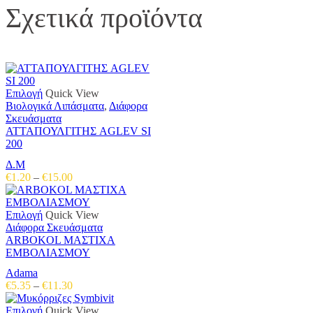
Σχετικά προϊόντα
Αυτό
Επιλογή
Quick View
το
Βιολογικά Λιπάσματα
,
Διάφορα
προϊόν
Σκευάσματα
έχει
ΑΤΤΑΠΟΥΛΓΙΤΗΣ AGLEV SI
πολλαπλές
200
παραλλαγές.
Δ.Μ
Οι
Price
€
1.20
–
€
15.00
επιλογές
range:
μπορούν
€1.20
να
Αυτό
through
Επιλογή
Quick View
επιλεγούν
το
€15.00
Διάφορα Σκευάσματα
στη
προϊόν
ARBOKOL ΜΑΣΤΙΧΑ
σελίδα
έχει
ΕΜΒΟΛΙΑΣΜΟΥ
του
πολλαπλές
προϊόντος
Adama
παραλλαγές.
Price
€
5.35
–
€
11.30
Οι
range:
επιλογές
Αυτό
€5.35
Επιλογή
Quick View