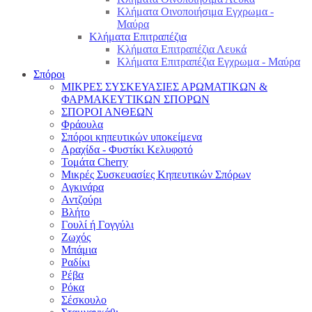
Κλήματα Οινοποιήσιμα Εγχρωμα -
Μαύρα
Κλήματα Επιτραπέζια
Κλήματα Επιτραπέζια Λευκά
Κλήματα Επιτραπέζια Εγχρωμα - Μαύρα
Σπόροι
ΜΙΚΡΕΣ ΣΥΣΚΕΥΑΣΙΕΣ ΑΡΩΜΑΤΙΚΩΝ &
ΦΑΡΜΑΚΕΥΤΙΚΩΝ ΣΠΟΡΩΝ
ΣΠΟΡΟΙ ΑΝΘΕΩΝ
Φράουλα
Σπόροι κηπευτικών υποκείμενα
Αραχίδα - Φυστίκι Κελυφοτό
Τομάτα Cherry
Μικρές Συσκευασίες Κηπευτικών Σπόρων
Αγκινάρα
Αντζούρι
Βλήτο
Γουλί ή Γογγύλι
Ζωχός
Μπάμια
Ραδίκι
Ρέβα
Ρόκα
Σέσκουλο