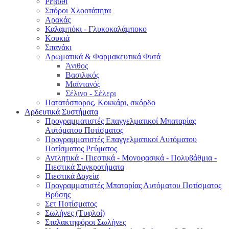
Ρεβύθι
Σπόροι Χλοοτάπητα
Αρακάς
Καλαμπόκι - Γλυκοκαλάμποκο
Κουκιά
Σπανάκι
Αρωματικά & Φαρμακευτικά Φυτά
Άνιθος
Βασιλικός
Μαϊντανός
Σέλινο - Σέλερι
Πατατόσπορος, Κοκκάρι, σκόρδο
Αρδευτικά Συστήματα
Προγραμματιστές Επαγγελματικοί Μπαταρίας
Αυτόματου Ποτίσματος
Προγραμματιστές Επαγγελματικοί Αυτόματου
Ποτίσματος Ρεύματος
Αντλητικά - Πιεστικά - Μονοφασικά - Πολυβάθμια -
Πιεστικά Συγκροτήματα
Πιεστικά Δοχεία
Προγραμματιστές Μπαταρίας Αυτόματου Ποτίσματος
Βρύσης
Σετ Ποτίσματος
Σωλήνες (Τυφλοί)
Σταλακτηφόροι Σωλήνες