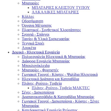
Μπαταρίες
ΜΠΑΤΑΡΙΕΣ ΚΛΕΙΣΤΟΥ ΤΥΠΟΥ
ΑΛΚΑΛΙΚΕΣ ΜΠΑΤΑΡΙΕΣ
Κόλλες
Οδοσήμανση
Όργανα Μέτρησης
Πλαστικοί - Συνθετικοί Χλοοτάπητες
Σχοινιά - Σπάγγοι
Ταινίες & Υλικά Συσκευασίας
Τεχνικά Σπρέι
Λουκέτα
Δομικά - Ηλεκτρικά Εργαλεία
Πολυεργαλεία Ηλεκτρικά & Μπαταρίας
Διάφορα Εργαλεία Μπαταρίας
Μπουλονόκλειδα
Μπαταρίες - Φορτιστές
Γωνιακοί Τροχοί - Κόφτες - Ψαλίδια Ηλεκτρικά
Ηλεκτρικά Δράπανα και Κατσαβίδια
Πλάνες -Ρούτερ- Τριβεία
Πλάνες -Ρούτερ- Τριβεία MAKTEC
Σέγες - Δισκοπρίονα
Δραπανοκατσάβιδα & Κατσαβίδια Μπαταρίας
Γωνιακοί Τροχοί - Δισκοπρίονα - Κόφτες - Σέγες
Μπαταρίας
Κατεδαφιστικά Εργαλεία Ρεύματος