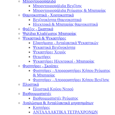
Μπορντουροψάλιδα
Μπορντουροψάλιδα Βενζίνης
Μπορντουροψάλιδα Ρεύματος & Μπαταρίας
Θαμνοκοπτικά - Χορτοκοπτικά
Βενζινοκίνητα Θαμνοκοπτικά
Ηλεκτρικά & Μπαταρίας θαμνοκοπτικά
Φρέζες - Σκαπτικά
Ψαλίδια Κλαδέματος Μπαταρίας
Ψεκαστικά & Ψεκαστήρες
Εξαρτήματα - Ανταλακτικά Ψεκαστικών
Ψεκαστικά Βενζινοκίνητα
Ψεκαστήρες Χειρός
Θειωτήρες
Ψεκαστήρες Ηλεκτρικοί - Μπαταρίας
Φυσητήρες - Σκούπες
Φυσητήρες - Απορροφητήρες Κήπου Ρεύματος
& Μπαταρίας
Φυσητήρες - Απορροφητήρες Κήπου Βενζίνης
Πλυστικά
Πλυστικά Κρύου Νερού
Βιοθρυμματιστές
Βιοθρυμματιστές Ρεύματος
Αναλώσιμα & Ανταλλακτικά μηχανημάτων
Κινητήρες
ΑΝΤΑΛΛΑΚΤΙΚΑ ΤΕΤΡΑΧΡΟΝΩΝ