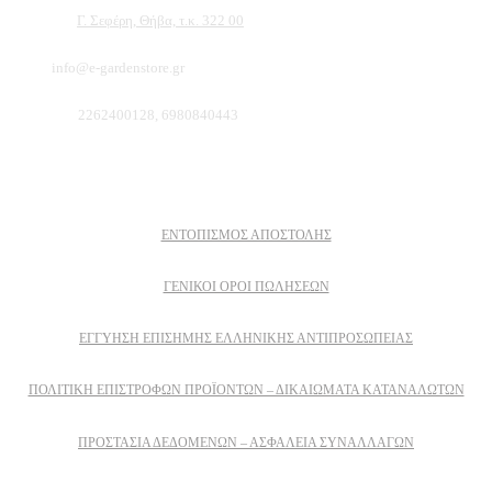
Διεύθυνση:
Γ. Σεφέρη, Θήβα, τ.κ. 322 00
Email:
info@e-gardenstore.gr
Τηλέφωνο:
2262400128, 6980840443
Πληροφοριες
ΕΝΤΟΠΙΣΜΟΣ ΑΠΟΣΤΟΛΗΣ
ΓΕΝΙΚΟΙ ΟΡΟΙ ΠΩΛΗΣΕΩΝ
ΕΓΓΎΗΣΗ ΕΠΊΣΗΜΗΣ ΕΛΛΗΝΙΚΉΣ ΑΝΤΙΠΡΟΣΩΠΕΊΑΣ
ΠΟΛΙΤΙΚΉ ΕΠΙΣΤΡΟΦΏΝ ΠΡΟΪΌΝΤΩΝ – ΔΙΚΑΙΏΜΑΤΑ ΚΑΤΑΝΑΛΩΤΏΝ
ΠΡΟΣΤΑΣΊΑ ΔΕΔΟΜΈΝΩΝ – ΑΣΦΆΛΕΙΑ ΣΥΝΑΛΛΑΓΏΝ
Δειτε επισης