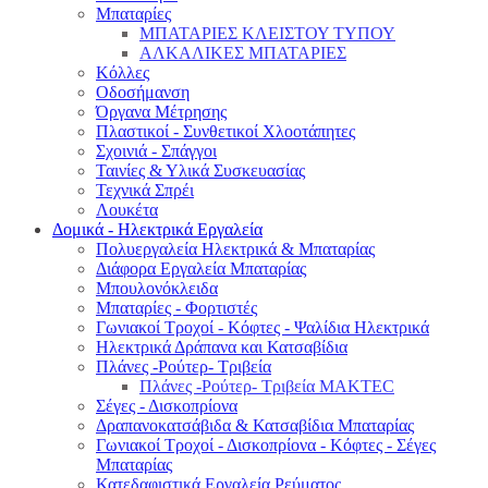
Μπαταρίες
ΜΠΑΤΑΡΙΕΣ ΚΛΕΙΣΤΟΥ ΤΥΠΟΥ
ΑΛΚΑΛΙΚΕΣ ΜΠΑΤΑΡΙΕΣ
Κόλλες
Οδοσήμανση
Όργανα Μέτρησης
Πλαστικοί - Συνθετικοί Χλοοτάπητες
Σχοινιά - Σπάγγοι
Ταινίες & Υλικά Συσκευασίας
Τεχνικά Σπρέι
Λουκέτα
Δομικά - Ηλεκτρικά Εργαλεία
Πολυεργαλεία Ηλεκτρικά & Μπαταρίας
Διάφορα Εργαλεία Μπαταρίας
Μπουλονόκλειδα
Μπαταρίες - Φορτιστές
Γωνιακοί Τροχοί - Κόφτες - Ψαλίδια Ηλεκτρικά
Ηλεκτρικά Δράπανα και Κατσαβίδια
Πλάνες -Ρούτερ- Τριβεία
Πλάνες -Ρούτερ- Τριβεία MAKTEC
Σέγες - Δισκοπρίονα
Δραπανοκατσάβιδα & Κατσαβίδια Μπαταρίας
Γωνιακοί Τροχοί - Δισκοπρίονα - Κόφτες - Σέγες
Μπαταρίας
Κατεδαφιστικά Εργαλεία Ρεύματος