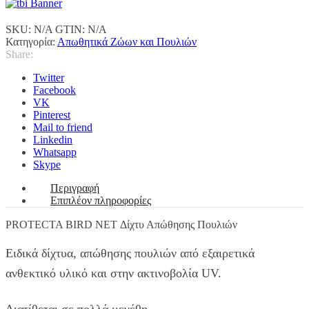
Απώθησης
Πουλιών
SKU:
N/A
GTIN:
N/A
ποσότητα
Κατηγορία:
Απωθητικά Ζώων και Πουλιών
Share:
Twitter
Facebook
VK
Pinterest
Mail to friend
Linkedin
Whatsapp
Skype
Περιγραφή
Επιπλέον πληροφορίες
PROTECTA BIRD NET Δίχτυ Απώθησης Πουλιών
Ειδικά δίχτυα, απώθησης πουλιών από εξαιρετικά
ανθεκτικό υλικό και στην ακτινοβολία UV.
Διατίθεται σε πολλά μεγέθη