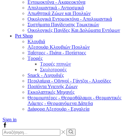
Εντομοκτόνα - Ακαρεοκτόνα
Απολυμαντικά - Αντιοσμικά
Απωθητικά Ζώων και Πουλιών
Οικολογικά Εντομοκτόνα - Απολυμαντικά
Συστήματα Παγίδευσης Τρωκτικών
Οικολογικές Παγίδες Και Δολώματα Εντόμων
Pet Shop
Κλουβιά
Αξεσουάρ Κλουβιών Πουλιών
Ταΐστρες - Πιάτα - Ποτίστρες
Τροφές
Τροφές πτηνών
Σκυλοτροφές
Snack - Λιχουδιές
Περιλαίμια - Οδηγοί - Γάντζοι - Αλυσίδες
Προϊόντα Υγιεινής Ζώων
Εκκολαπτικές Μηχανές
Θερμομητέρες - Θερμοθάλαμοι - Θερμαντικές
Λάμπες - Θερμαινόμενα Δάπεδα
Διάφορα Αξεσουάρ - Εργαλεία
Sign in
Facebook
Search
input
Search