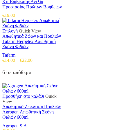
Κιτ Επιβίωσης Αντλία
Προστασίας Πρώτων Βοηθειών
€
19.00
Αυτό
Επιλογή
Quick View
το
Απωθητικά Ζώων και Πουλιών
προϊόν
Tafarm Herpetex Απωθητική
έχει
Σκόνη Φιδιών
πολλαπλές
Tafarm
παραλλαγές.
Price
€
14.00
–
€
22.00
Οι
range:
επιλογές
€14.00
6 σε απόθεμα
μπορούν
through
να
€22.00
επιλεγούν
στη
σελίδα
Προσθήκη στο καλάθι
Quick
του
View
προϊόντος
Απωθητικά Ζώων και Πουλιών
Agrogen Απωθητική Σκόνη
Φιδιών 600ml
Agrogen S.A.