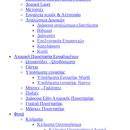
Δομικά Laser
Μετρητές
Εργαλεία χειρός & Αξεσουάρ
Αναλώσιμα Δομικών
Διάφορα αναλώσιμα-εξαρτήματα
Βίδωμα
Διάτρηση
Επεξεργασία Επιφανειών
Κατεδάφιση
Κοπή
Ατομική Προστασία Εργαζομένων
Ωτοασπίδες - Ωτοβύσματα
Γάντια
Υποδήματα εργασίας
Υποδήματα Εργασίας Wurth
Υποδήματα εργασίας Nuevo
Μποτες - Γαλότσες
Ποδιές
Διάφορα Είδη Ατομικής Προστασίας
Γυαλιά Προστασίας
Μάσκες Προστασίας
Φυτά
Κλήματα
Κλήματα Οινοποιήσιμα
Κλήματα Οινοποιήσιμα Λευκά