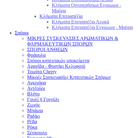
Κλήματα Οινοποιήσιμα Εγχρωμα -
Μαύρα
Κλήματα Επιτραπέζια
Κλήματα Επιτραπέζια Λευκά
Κλήματα Επιτραπέζια Εγχρωμα - Μαύρα
Σπόροι
ΜΙΚΡΕΣ ΣΥΣΚΕΥΑΣΙΕΣ ΑΡΩΜΑΤΙΚΩΝ &
ΦΑΡΜΑΚΕΥΤΙΚΩΝ ΣΠΟΡΩΝ
ΣΠΟΡΟΙ ΑΝΘΕΩΝ
Φράουλα
Σπόροι κηπευτικών υποκείμενα
Αραχίδα - Φυστίκι Κελυφοτό
Τομάτα Cherry
Μικρές Συσκευασίες Κηπευτικών Σπόρων
Αγκινάρα
Αντζούρι
Βλήτο
Γουλί ή Γογγύλι
Ζωχός
Μπάμια
Ραδίκι
Ρέβα
Ρόκα
Σέσκουλο