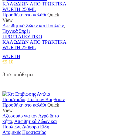
Προσθήκη στο καλάθι
Quick
View
Απωθητικά Ζώων και Πουλιών
,
Τεχνικά Σπρέι
ΠΡΟΣΤΑΤΕΥΤΙΚΟ
ΚΑΛΩΔΙΩΝ ΑΠΟ ΤΡΩΚΤΙΚΑ
WURTH 250ML
WURTH
€
9.10
3 σε απόθεμα
Προσθήκη στο καλάθι
Quick
View
Αξεσουάρ για τον Αγρό & το
κήπο
,
Απωθητικά Ζώων και
Πουλιών
,
Διάφορα Είδη
Ατομικής Προστασίας