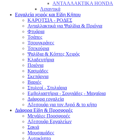
ΑΝΤΑΛΛΑΚΤΙΚΑ HONDA
Λιπαντικά
Εργαλεία χειρός και Είδη Κήπου
ΚΑΡΟΤΣΙΑ - ΡΟΔΕΣ
Ανταλλακτικά για Ψαλίδια & Πριόνια
Φτυάρια
Τσάπες
Τσουγκράνες
Τσεκούρια
Ψαλίδια & Κόπτες Χειρός
Κλαδευτήρια
Πριόνια
Κασμάδες
Σκεπάρνια
Βαριές
Στυλεοί - Στυλιάρια
Εμβολιαστήρια - Σουγιάδες - Μαχαίρια
Διάφορα εργαλεία
Αξεσουάρ για τον Αγρό & το κήπο
Διάφορα Είδη & Προσφορές
Μεγάλες Προσφορές
Αξεσουάρ Εργαλείων
Σακιά
Μουσαμάδες
Αυτοκίνητο