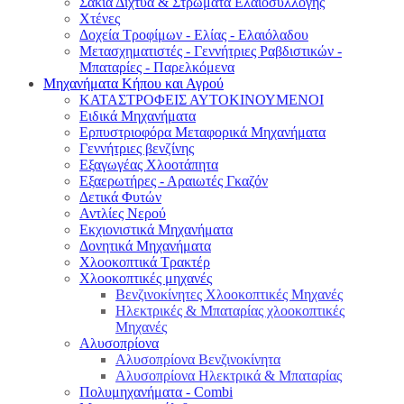
Σακιά Δίχτυα & Στρώματα Ελαιοσυλλογής
Χτένες
Δοχεία Τροφίμων - Ελίας - Ελαιόλαδου
Μετασχηματιστές - Γεννήτριες Ραβδιστικών -
Μπαταρίες - Παρελκόμενα
Μηχανήματα Κήπου και Αγρού
ΚΑΤΑΣΤΡΟΦΕΙΣ ΑΥΤΟΚΙΝΟΥΜΕΝΟΙ
Ειδικά Μηχανήματα
Eρπυστριοφόρα Μεταφορικά Μηχανήματα
Γεννήτριες βενζίνης
Εξαγωγέας Χλοοτάπητα
Εξαερωτήρες - Αραιωτές Γκαζόν
Δετικά Φυτών
Αντλίες Νερού
Εκχιονιστικά Μηχανήματα
Δονητικά Μηχανήματα
Χλοοκοπτικά Τρακτέρ
Χλοοκοπτικές μηχανές
Βενζινοκίνητες Χλοοκοπτικές Μηχανές
Ηλεκτρικές & Μπαταρίας χλοοκοπτικές
Μηχανές
Αλυσοπρίονα
Αλυσοπρίονα Βενζινοκίνητα
Αλυσοπρίονα Ηλεκτρικά & Μπαταρίας
Πολυμηχανήματα - Combi