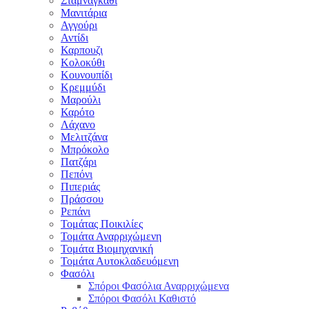
Σταμναγκάθι
Μανιτάρια
Αγγούρι
Αντίδι
Καρπουζι
Κολοκύθι
Κουνουπίδι
Κρεμμύδι
Μαρούλι
Καρότο
Λάχανο
Μελιτζάνα
Μπρόκολο
Πατζάρι
Πεπόνι
Πιπεριάς
Πράσσου
Ρεπάνι
Τομάτας Ποικιλίες
Τομάτα Αναρριχώμενη
Τομάτα Βιομηχανική
Τομάτα Αυτοκλαδευόμενη
Φασόλι
Σπόροι Φασόλια Αναρριχώμενα
Σπόροι Φασόλι Καθιστό