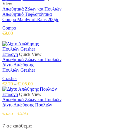
View
Απωθητικά Ζώων και Πουλιών
Απωθητικό Τυφλοπόντικα
Compo Maulwurf-Raus 200gr
Compo
€
9.00
Αυτό
Επιλογή
Quick View
το
Απωθητικά Ζώων και Πουλιών
προϊόν
Δίχτυ Απώθησης
έχει
Πουλιών Grasher
πολλαπλές
Grasher
παραλλαγές.
Price
€
2.70
–
€
105.00
Οι
range:
επιλογές
Αυτό
€2.70
Επιλογή
Quick View
μπορούν
το
through
Απωθητικά Ζώων και Πουλιών
να
προϊόν
€105.00
Δίχτυ Απώθησης Πουλιών
επιλεγούν
έχει
στη
Price
€
5.35
–
€
5.95
πολλαπλές
σελίδα
range:
παραλλαγές.
του
€5.35
7 σε απόθεμα
Οι
προϊόντος
through
επιλογές