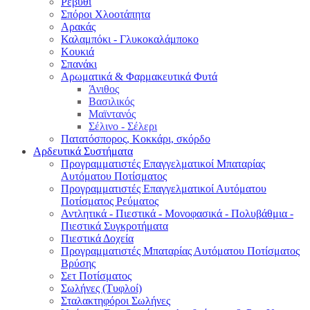
Ρεβύθι
Σπόροι Χλοοτάπητα
Αρακάς
Καλαμπόκι - Γλυκοκαλάμποκο
Κουκιά
Σπανάκι
Αρωματικά & Φαρμακευτικά Φυτά
Άνιθος
Βασιλικός
Μαϊντανός
Σέλινο - Σέλερι
Πατατόσπορος, Κοκκάρι, σκόρδο
Αρδευτικά Συστήματα
Προγραμματιστές Επαγγελματικοί Μπαταρίας
Αυτόματου Ποτίσματος
Προγραμματιστές Επαγγελματικοί Αυτόματου
Ποτίσματος Ρεύματος
Αντλητικά - Πιεστικά - Μονοφασικά - Πολυβάθμια -
Πιεστικά Συγκροτήματα
Πιεστικά Δοχεία
Προγραμματιστές Μπαταρίας Αυτόματου Ποτίσματος
Βρύσης
Σετ Ποτίσματος
Σωλήνες (Τυφλοί)
Σταλακτηφόροι Σωλήνες