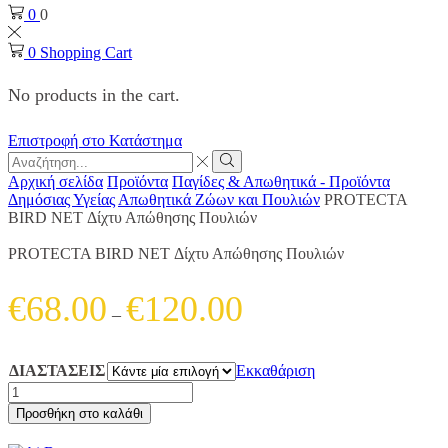
0
0
0
Shopping Cart
No products in the cart.
Επιστροφή στο Κατάστημα
Search
input
Search
Αρχική σελίδα
Προϊόντα
Παγίδες & Απωθητικά - Προϊόντα
Δημόσιας Υγείας
Απωθητικά Ζώων και Πουλιών
PROTECTA
BIRD NET Δίχτυ Απώθησης Πουλιών
PROTECTA BIRD NET Δίχτυ Απώθησης Πουλιών
Price
€
68.00
€
120.00
–
range:
€68.00
ΔΙΑΣΤΑΣΕΙΣ
Εκκαθάριση
through
PROTECTA
BIRD
€120.00
Προσθήκη στο καλάθι
NET
Δίχτυ