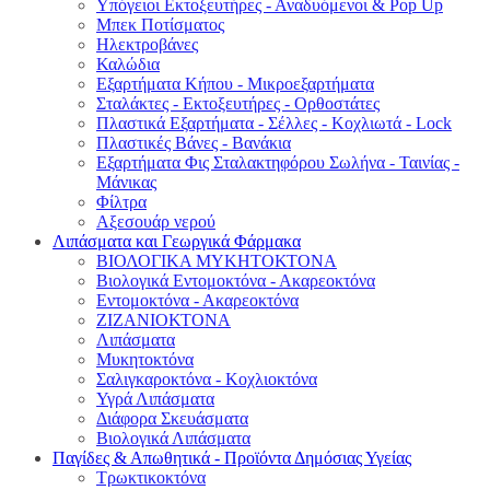
Υπόγειοι Εκτοξευτήρες - Αναδυόμενοι & Pop Up
Μπεκ Ποτίσματος
Ηλεκτροβάνες
Καλώδια
Εξαρτήματα Κήπου - Μικροεξαρτήματα
Σταλάκτες - Εκτοξευτήρες - Ορθοστάτες
Πλαστικά Εξαρτήματα - Σέλλες - Κοχλιωτά - Lock
Πλαστικές Βάνες - Βανάκια
Εξαρτήματα Φις Σταλακτηφόρου Σωλήνα - Ταινίας -
Μάνικας
Φίλτρα
Αξεσουάρ νερού
Λιπάσματα και Γεωργικά Φάρμακα
ΒΙΟΛΟΓΙΚΑ ΜΥΚΗΤΟΚΤΟΝΑ
Βιολογικά Εντομοκτόνα - Ακαρεοκτόνα
Εντομοκτόνα - Ακαρεοκτόνα
ΖΙΖΑΝΙΟΚΤΟΝΑ
Λιπάσματα
Μυκητοκτόνα
Σαλιγκαροκτόνα - Κοχλιοκτόνα
Υγρά Λιπάσματα
Διάφορα Σκευάσματα
Βιολογικά Λιπάσματα
Παγίδες & Απωθητικά - Προϊόντα Δημόσιας Υγείας
Τρωκτικοκτόνα