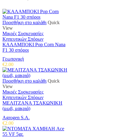
through
να
€49.80
επιλεγούν
στη
σελίδα
Προσθήκη στο καλάθι
Quick
του
View
προϊόντος
Μικρές Συσκευασίες
Κηπευτικών Σπόρων
ΚΑΛΑΜΠΟΚΙ Pop Corn Nana
F1 30 σπόροι
Γεωπονική
€
2.00
Προσθήκη στο καλάθι
Quick
View
Μικρές Συσκευασίες
Κηπευτικών Σπόρων
ΜΕΛΙΤΖΑΝΑ ΤΣΑΚΩΝΙΚΗ
(μωβ, μακριά)
Agrogen S.A.
€
2.00