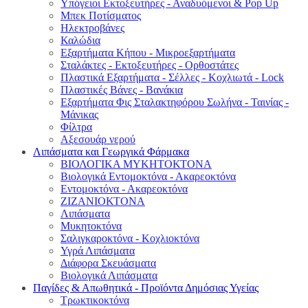
Υπόγειοι Εκτοξευτήρες - Αναδυόμενοι & Pop Up
Μπεκ Ποτίσματος
Ηλεκτροβάνες
Καλώδια
Εξαρτήματα Κήπου - Μικροεξαρτήματα
Σταλάκτες - Εκτοξευτήρες - Ορθοστάτες
Πλαστικά Εξαρτήματα - Σέλλες - Κοχλιωτά - Lock
Πλαστικές Βάνες - Βανάκια
Εξαρτήματα Φις Σταλακτηφόρου Σωλήνα - Ταινίας -
Μάνικας
Φίλτρα
Αξεσουάρ νερού
Λιπάσματα και Γεωργικά Φάρμακα
ΒΙΟΛΟΓΙΚΑ ΜΥΚΗΤΟΚΤΟΝΑ
Βιολογικά Εντομοκτόνα - Ακαρεοκτόνα
Εντομοκτόνα - Ακαρεοκτόνα
ΖΙΖΑΝΙΟΚΤΟΝΑ
Λιπάσματα
Μυκητοκτόνα
Σαλιγκαροκτόνα - Κοχλιοκτόνα
Υγρά Λιπάσματα
Διάφορα Σκευάσματα
Βιολογικά Λιπάσματα
Παγίδες & Απωθητικά - Προϊόντα Δημόσιας Υγείας
Τρωκτικοκτόνα