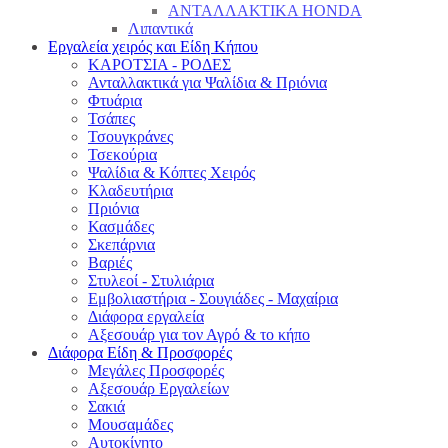
ΑΝΤΑΛΛΑΚΤΙΚΑ HONDA
Λιπαντικά
Εργαλεία χειρός και Είδη Κήπου
ΚΑΡΟΤΣΙΑ - ΡΟΔΕΣ
Ανταλλακτικά για Ψαλίδια & Πριόνια
Φτυάρια
Τσάπες
Τσουγκράνες
Τσεκούρια
Ψαλίδια & Κόπτες Χειρός
Κλαδευτήρια
Πριόνια
Κασμάδες
Σκεπάρνια
Βαριές
Στυλεοί - Στυλιάρια
Εμβολιαστήρια - Σουγιάδες - Μαχαίρια
Διάφορα εργαλεία
Αξεσουάρ για τον Αγρό & το κήπο
Διάφορα Είδη & Προσφορές
Μεγάλες Προσφορές
Αξεσουάρ Εργαλείων
Σακιά
Μουσαμάδες
Αυτοκίνητο