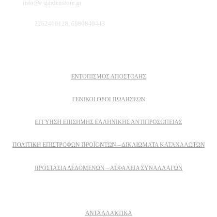
Email:
info@e-gardenstore.gr
Τηλέφωνο:
2262400128, 6980840443
Πληροφοριες
ΕΝΤΟΠΙΣΜΟΣ ΑΠΟΣΤΟΛΗΣ
ΓΕΝΙΚΟΙ ΟΡΟΙ ΠΩΛΗΣΕΩΝ
ΕΓΓΎΗΣΗ ΕΠΊΣΗΜΗΣ ΕΛΛΗΝΙΚΉΣ ΑΝΤΙΠΡΟΣΩΠΕΊΑΣ
ΠΟΛΙΤΙΚΉ ΕΠΙΣΤΡΟΦΏΝ ΠΡΟΪΌΝΤΩΝ – ΔΙΚΑΙΏΜΑΤΑ ΚΑΤΑΝΑΛΩΤΏΝ
ΠΡΟΣΤΑΣΊΑ ΔΕΔΟΜΈΝΩΝ – ΑΣΦΆΛΕΙΑ ΣΥΝΑΛΛΑΓΏΝ
Δειτε επισης
ΑΝΤΑΛΛΑΚΤΙΚΑ