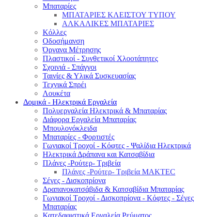
Μπαταρίες
ΜΠΑΤΑΡΙΕΣ ΚΛΕΙΣΤΟΥ ΤΥΠΟΥ
ΑΛΚΑΛΙΚΕΣ ΜΠΑΤΑΡΙΕΣ
Κόλλες
Οδοσήμανση
Όργανα Μέτρησης
Πλαστικοί - Συνθετικοί Χλοοτάπητες
Σχοινιά - Σπάγγοι
Ταινίες & Υλικά Συσκευασίας
Τεχνικά Σπρέι
Λουκέτα
Δομικά - Ηλεκτρικά Εργαλεία
Πολυεργαλεία Ηλεκτρικά & Μπαταρίας
Διάφορα Εργαλεία Μπαταρίας
Μπουλονόκλειδα
Μπαταρίες - Φορτιστές
Γωνιακοί Τροχοί - Κόφτες - Ψαλίδια Ηλεκτρικά
Ηλεκτρικά Δράπανα και Κατσαβίδια
Πλάνες -Ρούτερ- Τριβεία
Πλάνες -Ρούτερ- Τριβεία MAKTEC
Σέγες - Δισκοπρίονα
Δραπανοκατσάβιδα & Κατσαβίδια Μπαταρίας
Γωνιακοί Τροχοί - Δισκοπρίονα - Κόφτες - Σέγες
Μπαταρίας
Κατεδαφιστικά Εργαλεία Ρεύματος