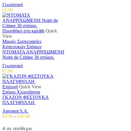
Γεωπονική
€
2.00
Προσθήκη στο καλάθι
Quick
View
Μικρές Συσκευασίες
Κηπευτικών Σπόρων
ΝΤΟΜΑΤΑ ΑΝΑΡΡΙΧΩΜΕΝΗ
Noire de Crimee 30 σπόροι.
Γεωπονική
€
1.80
Αυτό
Επιλογή
Quick View
το
Σπόροι Χλοοτάπητα
προϊόν
ΓΚΑΖΟΝ ΦΕΣΤΟΥΚΑ
έχει
ΠΛΑΤΥΦΥΛΛΗ
πολλαπλές
Agrogen S.A.
παραλλαγές.
Price
€
9.50
–
€
49.80
Οι
range:
επιλογές
€9.50
4 σε απόθεμα
μπορούν