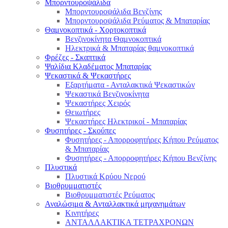
Μπορντουροψάλιδα
Μπορντουροψάλιδα Βενζίνης
Μπορντουροψάλιδα Ρεύματος & Μπαταρίας
Θαμνοκοπτικά - Χορτοκοπτικά
Βενζινοκίνητα Θαμνοκοπτικά
Ηλεκτρικά & Μπαταρίας θαμνοκοπτικά
Φρέζες - Σκαπτικά
Ψαλίδια Κλαδέματος Μπαταρίας
Ψεκαστικά & Ψεκαστήρες
Εξαρτήματα - Ανταλακτικά Ψεκαστικών
Ψεκαστικά Βενζινοκίνητα
Ψεκαστήρες Χειρός
Θειωτήρες
Ψεκαστήρες Ηλεκτρικοί - Μπαταρίας
Φυσητήρες - Σκούπες
Φυσητήρες - Απορροφητήρες Κήπου Ρεύματος
& Μπαταρίας
Φυσητήρες - Απορροφητήρες Κήπου Βενζίνης
Πλυστικά
Πλυστικά Κρύου Νερού
Βιοθρυμματιστές
Βιοθρυμματιστές Ρεύματος
Αναλώσιμα & Ανταλλακτικά μηχανημάτων
Κινητήρες
ΑΝΤΑΛΛΑΚΤΙΚΑ ΤΕΤΡΑΧΡΟΝΩΝ