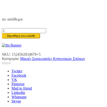
σε απόθεμα
ΠΕΠΟΝΙ
ΑΓΙΟΥ
Προσθήκη στο καλάθι
ΒΑΣΙΛΕΙΟΥ
(Αργίτικο)
ποσότητα
SKU:
1524562834878+5
Κατηγορία:
Μικρές Συσκευασίες Κηπευτικών Σπόρων
Share:
Twitter
Facebook
VK
Pinterest
Mail to friend
Linkedin
Whatsapp
Skype