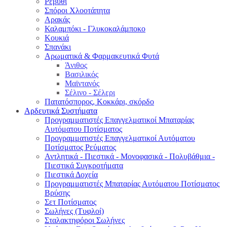
Ρεβύθι
Σπόροι Χλοοτάπητα
Αρακάς
Καλαμπόκι - Γλυκοκαλάμποκο
Κουκιά
Σπανάκι
Αρωματικά & Φαρμακευτικά Φυτά
Άνιθος
Βασιλικός
Μαϊντανός
Σέλινο - Σέλερι
Πατατόσπορος, Κοκκάρι, σκόρδο
Αρδευτικά Συστήματα
Προγραμματιστές Επαγγελματικοί Μπαταρίας
Αυτόματου Ποτίσματος
Προγραμματιστές Επαγγελματικοί Αυτόματου
Ποτίσματος Ρεύματος
Αντλητικά - Πιεστικά - Μονοφασικά - Πολυβάθμια -
Πιεστικά Συγκροτήματα
Πιεστικά Δοχεία
Προγραμματιστές Μπαταρίας Αυτόματου Ποτίσματος
Βρύσης
Σετ Ποτίσματος
Σωλήνες (Τυφλοί)
Σταλακτηφόροι Σωλήνες