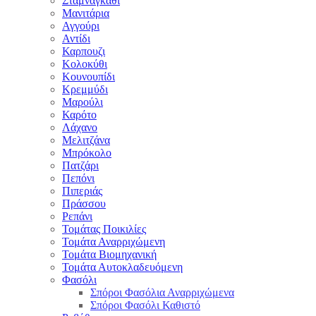
Σταμναγκάθι
Μανιτάρια
Αγγούρι
Αντίδι
Καρπουζι
Κολοκύθι
Κουνουπίδι
Κρεμμύδι
Μαρούλι
Καρότο
Λάχανο
Μελιτζάνα
Μπρόκολο
Πατζάρι
Πεπόνι
Πιπεριάς
Πράσσου
Ρεπάνι
Τομάτας Ποικιλίες
Τομάτα Αναρριχώμενη
Τομάτα Βιομηχανική
Τομάτα Αυτοκλαδευόμενη
Φασόλι
Σπόροι Φασόλια Αναρριχώμενα
Σπόροι Φασόλι Καθιστό