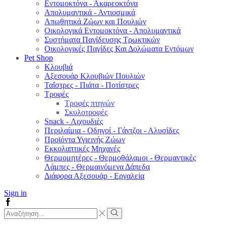
Εντομοκτόνα - Ακαρεοκτόνα
Απολυμαντικά - Αντιοσμικά
Απωθητικά Ζώων και Πουλιών
Οικολογικά Εντομοκτόνα - Απολυμαντικά
Συστήματα Παγίδευσης Τρωκτικών
Οικολογικές Παγίδες Και Δολώματα Εντόμων
Pet Shop
Κλουβιά
Αξεσουάρ Κλουβιών Πουλιών
Ταΐστρες - Πιάτα - Ποτίστρες
Τροφές
Τροφές πτηνών
Σκυλοτροφές
Snack - Λιχουδιές
Περιλαίμια - Οδηγοί - Γάντζοι - Αλυσίδες
Προϊόντα Υγιεινής Ζώων
Εκκολαπτικές Μηχανές
Θερμομητέρες - Θερμοθάλαμοι - Θερμαντικές
Λάμπες - Θερμαινόμενα Δάπεδα
Διάφορα Αξεσουάρ - Εργαλεία
Sign in
Facebook
Search
input
Search