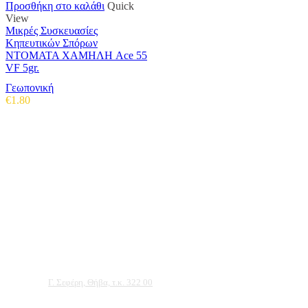
Προσθήκη στο καλάθι
Quick
View
Μικρές Συσκευασίες
Κηπευτικών Σπόρων
ΝΤΟΜΑΤΑ ΧΑΜΗΛΗ Ace 55
VF 5gr.
Γεωπονική
€
1.80
Αντιπροσωπεύουμε μεγάλες εταιρείες δομικών εργαλείων, μηχανημάτων κήπου
και εργαλείων χειρός, εργαλεία κήπου Αμπατζίδη και πολλά ακόμα, τα οποία
μπορείτε να ανακαλύψετε κάνοντας μια περιήγηση στην ιστοσελίδα μας, και
είμαστε σίγουροι ότι θα βρείτε πολλά προϊόντα που θα καλύψουν τις ανάγκες των
φυτών και του κήπου σας.
Διεύθυνση:
Γ. Σεφέρη, Θήβα, τ.κ. 322 00