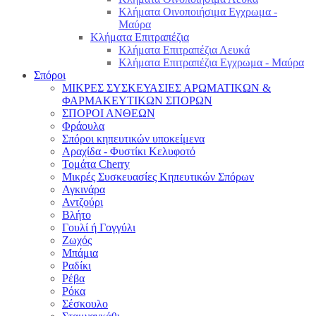
Κλήματα Οινοποιήσιμα Εγχρωμα -
Μαύρα
Κλήματα Επιτραπέζια
Κλήματα Επιτραπέζια Λευκά
Κλήματα Επιτραπέζια Εγχρωμα - Μαύρα
Σπόροι
ΜΙΚΡΕΣ ΣΥΣΚΕΥΑΣΙΕΣ ΑΡΩΜΑΤΙΚΩΝ &
ΦΑΡΜΑΚΕΥΤΙΚΩΝ ΣΠΟΡΩΝ
ΣΠΟΡΟΙ ΑΝΘΕΩΝ
Φράουλα
Σπόροι κηπευτικών υποκείμενα
Αραχίδα - Φυστίκι Κελυφοτό
Τομάτα Cherry
Μικρές Συσκευασίες Κηπευτικών Σπόρων
Αγκινάρα
Αντζούρι
Βλήτο
Γουλί ή Γογγύλι
Ζωχός
Μπάμια
Ραδίκι
Ρέβα
Ρόκα
Σέσκουλο