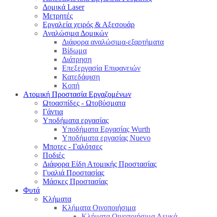
Δομικά Laser
Μετρητές
Εργαλεία χειρός & Αξεσουάρ
Αναλώσιμα Δομικών
Διάφορα αναλώσιμα-εξαρτήματα
Βίδωμα
Διάτρηση
Επεξεργασία Επιφανειών
Κατεδάφιση
Κοπή
Ατομική Προστασία Εργαζομένων
Ωτοασπίδες - Ωτοβύσματα
Γάντια
Υποδήματα εργασίας
Υποδήματα Εργασίας Wurth
Υποδήματα εργασίας Nuevo
Μποτες - Γαλότσες
Ποδιές
Διάφορα Είδη Ατομικής Προστασίας
Γυαλιά Προστασίας
Μάσκες Προστασίας
Φυτά
Κλήματα
Κλήματα Οινοποιήσιμα
Κλήματα Οινοποιήσιμα Λευκά