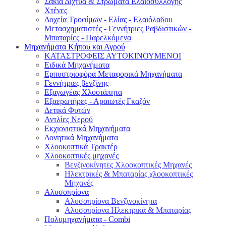
Σακιά Δίχτυα & Στρώματα Ελαιοσυλλογής
Χτένες
Δοχεία Τροφίμων - Ελίας - Ελαιόλαδου
Μετασχηματιστές - Γεννήτριες Ραβδιστικών -
Μπαταρίες - Παρελκόμενα
Μηχανήματα Κήπου και Αγρού
ΚΑΤΑΣΤΡΟΦΕΙΣ ΑΥΤΟΚΙΝΟΥΜΕΝΟΙ
Ειδικά Μηχανήματα
Eρπυστριοφόρα Μεταφορικά Μηχανήματα
Γεννήτριες βενζίνης
Εξαγωγέας Χλοοτάπητα
Εξαερωτήρες - Αραιωτές Γκαζόν
Δετικά Φυτών
Αντλίες Νερού
Εκχιονιστικά Μηχανήματα
Δονητικά Μηχανήματα
Χλοοκοπτικά Τρακτέρ
Χλοοκοπτικές μηχανές
Βενζινοκίνητες Χλοοκοπτικές Μηχανές
Ηλεκτρικές & Μπαταρίας χλοοκοπτικές
Μηχανές
Αλυσοπρίονα
Αλυσοπρίονα Βενζινοκίνητα
Αλυσοπρίονα Ηλεκτρικά & Μπαταρίας
Πολυμηχανήματα - Combi