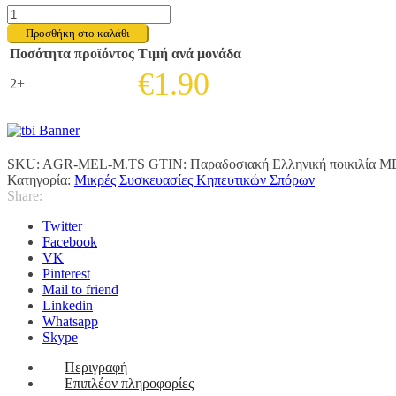
ΜΕΛΙΤΖΑΝΑ
ΤΣΑΚΩΝΙΚΗ
Προσθήκη στο καλάθι
(μωβ,
Ποσότητα προϊόντος
Τιμή ανά μονάδα
μακριά)
€
1.90
ποσότητα
2+
SKU:
AGR-MEL-M.TS
GTIN:
Παραδοσιακή Ελληνική ποικιλ
Κατηγορία:
Μικρές Συσκευασίες Κηπευτικών Σπόρων
Share:
Twitter
Facebook
VK
Pinterest
Mail to friend
Linkedin
Whatsapp
Skype
Περιγραφή
Επιπλέον πληροφορίες