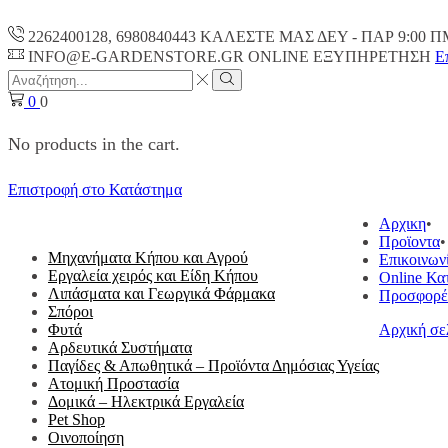
2262400128, 6980840443 ΚΑΛΕΣΤΕ ΜΑΣ ΔΕΥ - ΠΑΡ 9:00 Π
INFO@E-GARDENSTORE.GR ONLINE ΕΞΥΠΗΡΕΤΗΣH
Ε
Search
input
Search
0
0
No products in the cart.
Επιστροφή στο Κατάστημα
ΟΛΕΣ ΟΙ ΚΑΤΗΓΟΡΙΕΣ
Αρχικη
Προϊοντα
Μηχανήματα Κήπου και Αγρού
Επικοινων
Εργαλεία χειρός και Είδη Κήπου
Online Κα
Λιπάσματα και Γεωργικά Φάρμακα
Προσφορέ
Σπόροι
Φυτά
Αρχική σε
Αρδευτικά Συστήματα
Παγίδες & Απωθητικά – Προϊόντα Δημόσιας Υγείας
Ατομική Προστασία
Δομικά – Ηλεκτρικά Εργαλεία
Pet Shop
Οινοποίηση