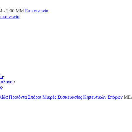
M - 2:00 ΜΜ
Επικοινωνία
πικοινωνία
ία
τάλογοι
ς
λίδα
Προϊόντα
Σπόροι
Μικρές Συσκευασίες Κηπευτικών Σπόρων
ΜΕΛ